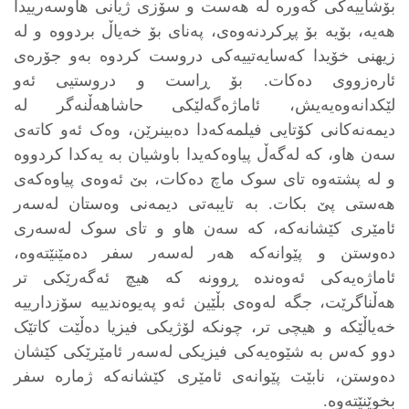
بۆشاییەکی گەورە لە ھەست و سۆزی ژیانی هاوسەرییدا
ھەیە، بۆیە بۆ پڕکردنەوەی، پەنای بۆ خەیاڵ بردووە و لە
زیھنی خۆیدا کەسایەتییەکی دروست کردوە بەو جۆرەی
ئارەزووی دەکات. بۆ ڕاست و دروستیی ئەو
لێکدانەوەیەیش، ئاماژەگەلێکی حاشاھەڵنەگر لە
دیمەنەکانی کۆتایی فیلمەکەدا دەبینرێن، وەک ئەو کاتەی
سەن ھاو، کە لەگەڵ پیاوەکەیدا باوشیان بە یەکدا کردووە
و لە پشتەوە تای سوک ماچ دەکات، بێ ئەوەی پیاوەکەی
ھەستی پێ بکات. بە تایبەتی دیمەنی وەستان لەسەر
ئامێری کێشانەکە، کە سەن ھاو و تای سوک لەسەری
دەوستن و پێوانەکە ھەر لەسەر سفر دەمێنێتەوە،
ئاماژەیەکی ئەوەندە ڕوونە کە ھیچ ئەگەرێکی تر
ھەڵناگرێت، جگە لەوەی بڵێین ئەو پەیوەندییە سۆزدارییە
خەیاڵێکە و ھیچی تر، چونکە لۆژیکی فیزیا دەڵێت کاتێک
دوو کەس بە شێوەیەکی فیزیکی لەسەر ئامێرێکی کێشان
دەوستن، نابێت پێوانەی ئامێری کێشانەکە ژمارە سفر
بخوێنێتەوە.