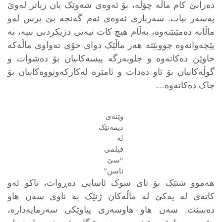
دەزانێ کام ماڵە چۆڵە، بۆ ئەوەی شەوێک یان زیاتر لەوێ
بەسەر ببات. سەرباری ئەوەی ئەم گەنجە بێ پرس لەو
ماڵانە دەمێنێتەوە، بەڵام ھیچ کات نیەتی دزیکردنی نییە، بە
پێچەوانەوە چووبێتە ھەر ماڵێک دوای خۆی تەواوی ماڵەکە
خاوێن دەکاتەوە و جلوبەرگە پیسەکانیان بۆ دەشوات و
گوڵەکانیان بۆ ئاو دەدات و ئامێرە لەکارکەوتووەکانیان بۆ
چاک دەکاتەوە…
وێنەی
دیمەنێک
لە
فیلمی
“سێ
ئاسن”
ھەموو شتێک بۆ تای سوک ئاسایی دەڕوات، تاکو ئەو
کاتەی لە یەکێ لە ماڵەکان ژنێک بە ناوی سەن ھاو
دەبینێت. سەن ھاو هاوسەری پیاوێکی سەرمایەدارە،