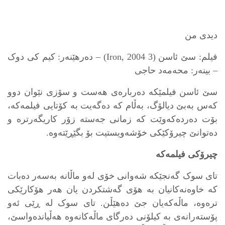
دیدی من
فیلم: سێ ئاسن (3 Iron, 2004) – دەرهێنەر: کیم کی دوک
– بینەر: محەمەد حاجی
سێ ئاسن فیلمێکە دەربارەی ھەست و سۆزی نێوان دوو
کەس بەبێ دیالۆگ، بەڵام کە دەگەیت بە کۆتایی فیلمەکە،
بۆت دەردەکەوێت کە زمانی جەستە زۆر کاریگەرترە و
دەتوانێ چیرۆکێکی خۆشەویستیت بۆ بگێڕێتەوە.
چیرۆکی فیلمەکە
تای سوک گەنجێکە شەوانی خۆی لەو ماڵانە بەسەر دەبات
کە خاوەنەکانیان بە ھۆی گەشتکردن یان ھەر ھۆکارێکی
ترەوە، ماڵەکەیان جێ دەھێڵن. تای سوک لە ڕێی ئەو
پۆستەرانەی بە کیلۆنی دەرگای ماڵەکانەوە ھەڵیاندەواسێ،