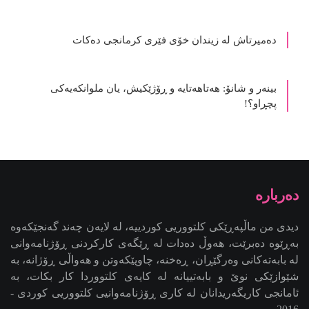
ده‌میرتاش له‌ زیندان خۆی فێری كرمانجی ده‌كات
بینەر و شانۆ: هەتاھەتایە و ڕۆژێکیش، یان ملوانکەیەکی
پچڕاو؟!
دیدی من ماڵپەڕێکی کلتووریی کوردییە، لە لایەن چەند گەنجێكه‌وه‌
بەڕێوە دەبرێت، هەوڵ دەدات لە ڕێگەی کارکردنی ڕۆژنامەوانی
لە بابەتەکانی وەرگێڕان، ڕەخنە، چاوپێکەوتن و هەواڵی ڕۆژانە، بە
شێوازێکی نوێ و بابەتییانە لە کایەی کلتووردا کار بکات، بە
ئامانجی کاریگەریدانان لە کاری ڕۆژنامەوانیی کلتووریی کوردی -