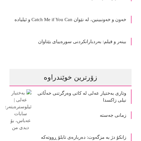
خەون و خەونبینین، لە نێوان Catch Me if You Can و ئیلیادە
بینه‌ر و فیلم: به‌ردبارانكردنی سوره‌ییای بێتاوان
زۆرترین خوێندراوە
وتاری بەختیار عەلی لە کاتی وەرگرتنی خەڵاتی
نیلی زاکسدا
زمانی جەستە
زانکۆ دژ بە مزگەوت: دەربارەى تابلۆ ڕووتەکە