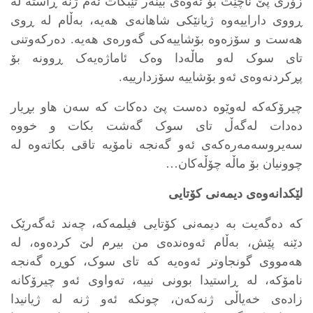
زۆری پێ ناچێت بۆ ئەوەی بینەر تێبگات ئەم ژنە ڕاستە لە
ڕووی داراییەوە ژیانێکی شاھانەی هەیە، بەڵام لە ڕوی
ھەست و سۆزەوە بۆشاییەکی گەورەی هەیە. دەرکەوتنی
تای سوک لەو ماڵەدا وەک ئاماژەیەک ڕوونە بۆ
پڕکردنەوەی ئەو بۆشاییە سۆزدارییە.
چیرۆکەکە لەوێوە دەست پێ دەکات کە سەن ھاو بڕیار
دەدات لەگەڵ تای سوک گەشت بکات و خووە
سەیروسەمەرەکەی ئەو گەنجە نامۆیە تاقی بکاتەوە لە
چوونیان بۆ ماڵە چۆڵەکان…
لێکدانەوەی دیمەنی کۆتایی
کە دەگەیت بە دیمەنی کۆتایی فیلمەکە، چەند ئەگەرێک
دێنە پێش، بەڵام ئەوەندەی من بیرم لێ کردەوە، لە
ھەمووی گونجاوتر ئەوەیە کە تای سوک، کوڕە گەنجە
نامۆکە، لە ڕاستیدا بوونی نییە، تەواوی ئەو چیرۆکانە
زادەی خەیاڵی ژنەکەن، چونکە ئەو ژنە لە ژیانیدا