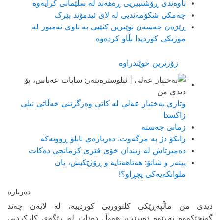
ناوەندی ڕۆشنبیریی ڕەھەند لە سلێمانی کرایەوە
چەمکی شکۆمەندیی لە لای ئیدمۆند بێرک
ڕێژەن حەسەن نوێترین کتێبی بە ناوی تەمبور لە
موزیکی کوردیدا بڵاو کردەوە
زۆرترین خوێندراوە
وتاری بەختیار عەلی لە کاتی وەرگرتنی خەڵاتی نیلی
زاکسدا
زمانی جەستە
زانکۆ دژ بە مزگەوت: دەربارەى تابلۆ ڕووتەکە
ده‌میرتاش له‌ زیندان خۆی فێری كرمانجی ده‌كات
بینەر و شانۆ: هەتاھەتایە و ڕۆژێکیش، یان
ملوانکەیەکی پچڕاو؟!
دیدی من ماڵپەڕێکی کلتووریی کوردییە، لە لایەن چەند
گەنجێكه‌وه‌ بەڕێوە دەبرێت، هەوڵ دەدات لە ڕێگەی کارکردنی