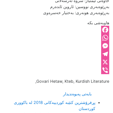
خاوەنی ئیمتیاز: سروە ئەرسەلانی
بەڕێوەبەری نووسین: ئاروین ئابدەرم
بەڕێوەبەری هونەری: بەختیار خەسرەوی
هاوبەشی بکە
Facebook
WhatsApp
Messenger
Telegram
X
Viber
Govari Hetaw, Kteb, Kurdish Literature,
بابەتی پەیوەندیدار
پڕفرۆشترين كتێبە کوردییەکانی 2018 لە باکووری
کوردستان