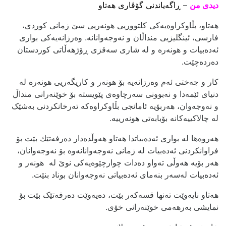
دیدی من
–
ڕاگەیاندنی گۆڤاری ھەتاو
هەتاو، بڵاوکراوەیەکی کلتووریی هونەریی سێ زمانی کوردی،
فارسی، ئینگلیزیی منداڵان و نەوجەوانانە. وەرزانەیەکی بواری
ئەدەبیات و هونەرە و لە شاری سەقزی ڕۆژهەڵاتی کوردستان
دەردەچێت.
کار و جەختی ئەم وەرزانەیە بۆ هونەر و کاریگەریی هونەرە لە
دنیای ئێمەدا و نەبوونی سەرچاوەی پێویستە بۆ خوێنەرانی منداڵ
و نەوجەوان، هەربۆیە ئامانجی بڵاوکراوەکە تەرخانکردنی بەشێک
لە چالاکییەکانە بۆبابەتی هونەرییە.
هه‌روه‌ها له‌ بواری ئه‌ده‌بیاتدا هه‌تاو هه‌وڵده‌دار ده‌رفه‌تێك بێت بۆ
فراوانکردنی ئەدەبیات لە زمانی نەوجەوانانەوە بۆ نەوجەوانان،
هەر بۆیە هەوڵی تەواو دەدات چوارچێوەیەکی نوێ لە هونەر و
ئەدەبیات لەسەر بنەمای ئەدەبیاتی نەوجەوانان بوناد بنێت.
هەتاو نایەوێت تەنها قسەکەر بێت، دەیەوێت دەرفەتێک بێت بۆ
نمایشی بەرهەمی خوێنەرانی خۆی.