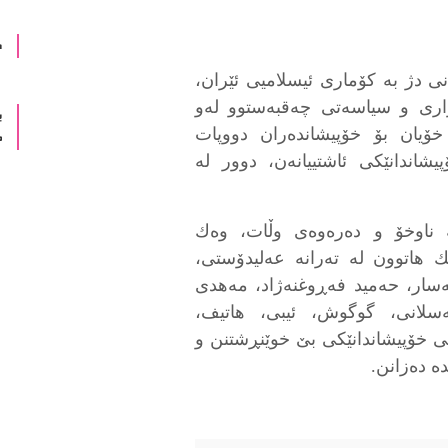
د
نى دژ بە کۆماری ئیسلامیی ئێران،
ژارى و سياسەتى چەقبەستوو لەو
ب
 خۆيان بۆ خۆپیشاندەران دووپات
م
شاندانێكى ئاشتيیانەن، دوور له
ە ناوخۆ و دەرەوەى وڵات، وەك
ێك هاتوون له تەرانە عەليدۆستى،
عەسار، حەميد فەڕوغنەژاد، مەهدى
سلانى، گوگوش، ئیبى، هاتيف،
ى خۆپیشاندانێكى بێ خوێنڕشتنن و
ه دەزانن.