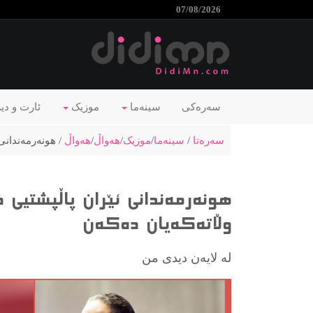
07/08/2026
سەرەکی
سینەما
موزیک
ئارت و دی
سەرەتا
/
سینەما
/
موزیک
/
هەواڵ
/
هەواڵ
/ هونەرمەندانى
هونەرمەندانى ئێران پاڵپشتیی خ
وڵاتەکەیان دەکەن
لە لایەن دیدی من