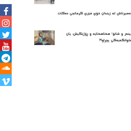
ه‌میرتاش له‌ زیندان خۆی فێری كرمانجی ده‌كات
ینەر و شانۆ: هەتاھەتایە و ڕۆژێکیش، یان
لوانکەیەکی پچڕاو؟!