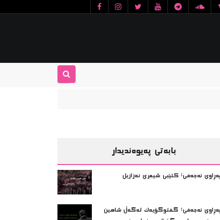
بابەتی پەیوەندیدار
ەڕاوی نەجەفی: کتێبی شیعری ئەزازیل
ه‌ڕاوی نه‌جه‌فی: گفتوگۆیەک له‌گه‌ڵ شاهین