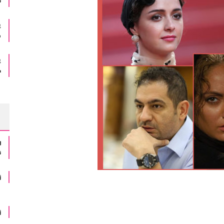
ن
پ
ڤ
پ
د
و
ن
ز
ز