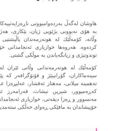
هاوشان لەگەڵ بەردەوامبوونى ناڕەزايەتييەكا
بە هۆى نەبوونى بژێویى ژيان، بێكارى، هە
وڵاته، كۆمەڵێك لە هونەرمەندان پاڵپشتیى
كردەوە. هەروەها خوازيارى ئەنجامدانى خۆپی
توندوتيژى و زيانگەياندن بە موڵكى گشتى.
كۆمەڵێك له هونەرمەندانى وڵاتى ئێران ل
سينەماكاران، گۆرانيبێژ و فۆتۆگرافەر كە پ
تەهمينه ميلانى، مەهناز ئەفشار، عەليڕەزا 
كەڕەمپوور، شيرين نيشات، فەرامەرز ئە
مەنسوور و ڕەزا ديقەتى، خوازيارى ئەنجامدان
خۆپیشاندان بە مافێكى ڕەواى خەڵكى ستەمديد