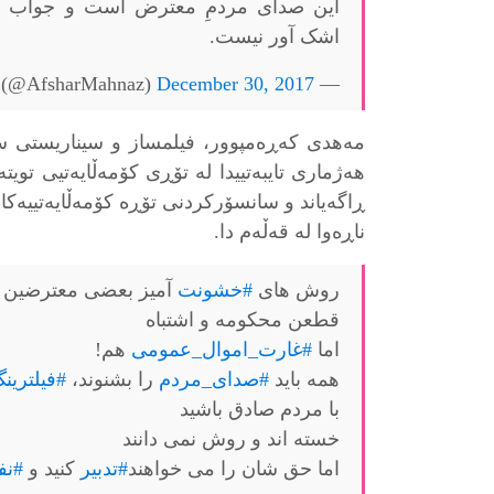
این صدای مردمِ معترض است و جواب صد
اشک آور نیست.
December 30, 2017
— Mahnaz Afshar (@AfsharMahnaz)
مەهدى كەڕەمپوور، فیلمساز و سيناريستى س
هەژمارى تايبەتيیدا لە تۆڕى كۆمەڵايەتیى تويت
ڕاگەياند و سانسۆركردنى تۆڕە كۆمەڵايەتیيەكان
ناڕەوا لە قەڵەم دا.
روش هاى
#خشونت
آميز بعضى معترضين 
قطعن محكومه و اشتباه
اما
#غارت_اموال_عمومى
هم!
همه بايد
#صداى_مردم
را بشنوند،
#فيلترين
با مردم صادق باشيد
خسته اند و روش نمى دانند
اما حق شان را مى خواهند
#تدبير
كنيد و
#ن