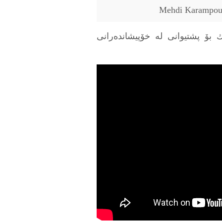
ك بۆ پشتیوانی له‌ خۆپیشانده‌رانی