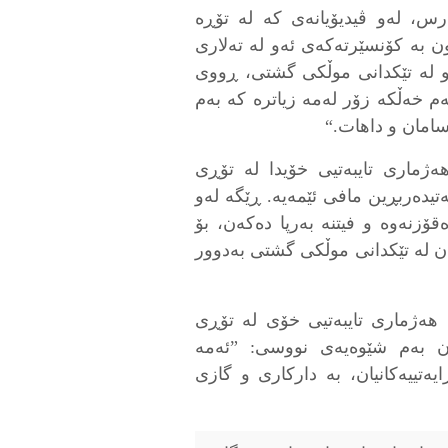
رس، لەو ڤيديۆيانەى كە لە تۆڕە
ون بە كۆنسێرتەكەى ئەو لە تەلارى
ەو له تێكدانى موڵكى گشتى، ڕووى
 خەڵكە زۆر لەمە زياتره كە بەم
سامان و داهات.“
ەژمارى تايبەتیى خۆيدا لە تۆڕى
ەتيدەربڕين مافى ئێمەيە. ڕێگە لەو
قۆزنەوە و فيتنه بەرپا دەكەن، بۆ
ن لە تێكدانى موڵكى گشتى بەدوور
 هەژمارى تايبەتیى خۆى لە تۆڕى
ەكان بەم شێوەيەى نووسى: ”ئەمە
ەتييەكانيان، بە داركارى و گازى