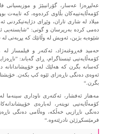
عەليڕەزا عەسار، گۆرانيبێژ و موزيسيانى فا
كۆمەڵايەتيیەكان بڵاوی كردەوە، كە تايبەت بو
ميلاد لە شارى تاران، وێڕاى دژايەتیكردنى ئ
دەمى كرده بەرپرسان و گوتى: ”شايستەيى ئەم
شێوەيە بژين، ئەويش لە وڵاتێك كە پڕيەتى لە 
حەميد فەڕوغنەژاد، ئەكتەر و فیلمساز لە ه
كۆمەڵايەتیى ئينستاگرام، ڕای گەياند: ”ناڕەزاي
كەسانە بگرن كه هەلێك لەو خۆپیشاندانانه دە
ئەوەى دەنگى ناڕەزاى ئێوە كپ بكەن. خۆیشتا
بگرن.“
مەهناز ئەفشار، ئەكتەرى ناودارى سينەما لە
كۆمەڵايەتیى تويتەر، لەبارەى خۆپیشاندان
دەنگى ناڕازیى خەڵكە، وەڵامى دەنگى ناڕەزاي
فرمێسكڕژێن نادرێتەوە.“