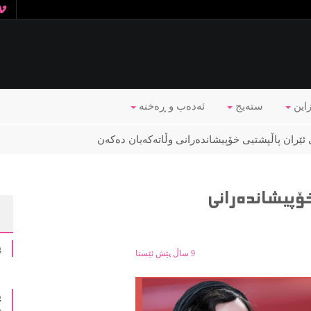
زاین
ستەیج
ئه‌ده‌ب و ڕه‌خنه‌
 ئێران پاڵپشتیی خۆپیشاندەرانی وڵاتەکەیان دەکەن
ۆپیشاندەرانی
پ
9 ساڵ پێش ئێستا
پ