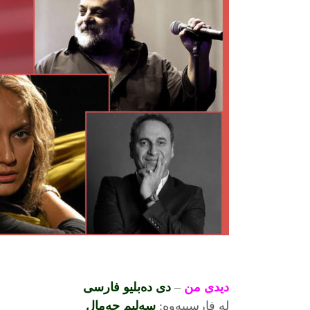
ديدى من
–
دى دەبليو فارسى
لە فارسييەوە:
سەليم جەمال