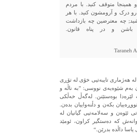
 همینجا متوقف کنید. با مردم
 درک و آرومشون کنید. با هر
ید; چه معترضین چه بازداشت
باشن و در پناه قانون.
لە هەژمارى تايبەتیى خۆى لە تۆڕى
ان بەم شێوەيەى نووسى: ”بە ناڵە و
 لێرەدا بوەستێنن. لەگەڵ خەڵكى
ووڕەييان بكەن و دڵنەواييان بدەن.
ى ئێوەن و سەلامەتیى گيانيان لە
وانەش كە دەستگير كراون، ئومێد
ياسا داڵدە بدرێن.“