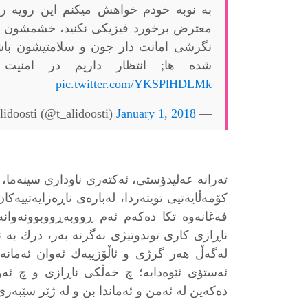
به نوبه خودم خواهش میکنم این رویه رو
معترض برخورد فیزیکی نکنید، خشمشون رو
نگرشی امانت دار جون و سلامتیشون باش
شده ها; انتظار داریم در امنیت 
pic.twitter.com/YKSPlHDLMk
January 1, 2018
— Taraneh Alidoosti (@t_alidoosti)
تەرانه عەليدۆستى، ئەكتەرى ناودارى سينەما، 
كۆمەڵايەتیى تويتەردا، لەبارەى ناڕەزايەتييەك
فەغانەوە تكا دەكەم ئەم ڕووبەڕووبوونەوانە
ناڕازى كارى توندوتيژى نەگرنە بەر، درك به ت
لەگەڵ هەر گرژى و ئاڵۆزيیەك ئەوان ئەمانەت
ئەستۆى ئێوەدايە؛ چ خەڵكى ناڕازى و چ ئە
دەكەين لە ئەمن و ئەماندا بن و لە ژێر سێبەرى 