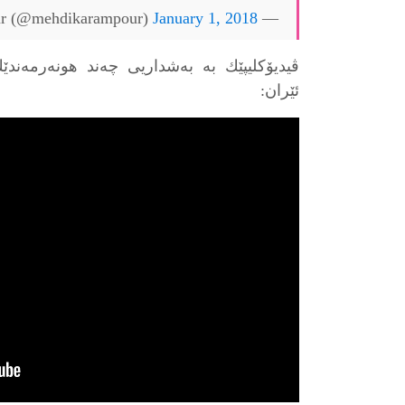
January 1, 2018
— Mehdi Karampour (@mehdikarampour)
ڤیدیۆكلیپێك به‌ به‌شداریی چه‌ند هونه‌رمه‌ندێ
ئێران: