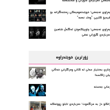
ه‌جه‌فی دەربارەی گۆرانی و فه‌لسه‌فه‌
ه‌ڕاوی نه‌جه‌فی: خوێندنه‌وه‌یه‌كی ڕه‌خنه‌گرانه‌ بۆ
یدیۆ كلیپی ”وه‌ك ئه‌مه‌”
ه‌ڕاوی نه‌جه‌فی: چاوپێکەوتن لەگەڵ شاهین
ه‌رباره‌ی گۆرانی نەقی
زۆرترین خوێندراوە
تاری بەختیار عەلی لە کاتی وەرگرتنی خەڵاتی
یلی زاکسدا
مانی جەستە
انکۆ دژ بە مزگەوت: دەربارەى تابلۆ ڕووتەکە