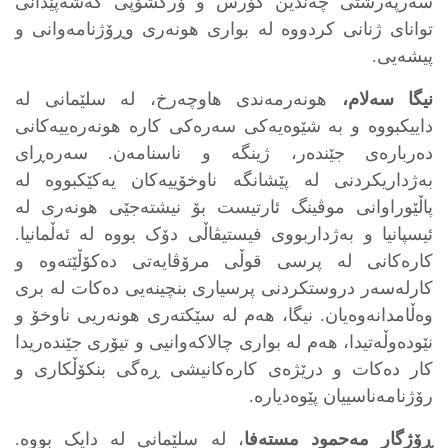
سەرپەرشتی چەندین کۆرس و ۆرکشۆپی گەشەپێدانی
توانای ژنانی كردووه‌ لە بواری هونەری وڕۆژنامەوانی و
پیشەیی.
نیگا سەلام،
هونەرمەندی هاوچەرخ، لە سلێمانی لە
داییکبووە و بە شێوەیەکی سەرەکی کارە هونەرەییەکانی
دەربارەی جێندەر، ژینگە و ناسنامەن. سەرەڕای
بەژداریکردنی لە پێشانگە ناوخۆییەکان یەکێکبووە لە
پاڵێوراوانی موڤینگ ئارتیست بۆ نیشتەجێی هونەری لە
ئیسپانیا و بەژداربووی فیستیڤاڵی دۆک ‌بووە لە ئەڵمانیا.
کارەکانی لە پرسی قوڵی مرۆڤایەتی دەکۆڵێتەوە و
کارلەسەر دروستکردنی پرسیاری بنچینەیی دەکات لە بری
وەڵامدانەوەیان. نیگا، هەم لە سێکتەری هونەریی ناوخۆ و
نێودەوڵەتیدا، هەم لە بواری چالاکەوانیی و تیۆری جێندەریدا
کار دەکات و درێژەی کارەکانیشی ڕەگی بنکۆڵکاری و
رۆژنامەناسییان پێوەدیارە.
ڕۆژگار مەحمود مستەفا
، لە سلێمانی لە دایک بووە.