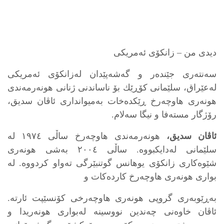
دیدی من – زانكۆی ئه‌مریكی
سه‌نته‌ری جێنده‌ر و گه‌شه‌پێدان له‌زانكۆی ئه‌مریكی
له‌عێراق، سلێمانی كۆڕێك بۆ ناساندنی ژنانی هونه‌رمه‌ندی
هونه‌ری هاوچه‌رخ ڕێكده‌خات به‌میوانداری ئاڤان سدیق،
رۆژگار مسته‌فا و نیگا سه‌لام.
ئاڤان سدیق،
هونه‌رمه‌ندی هاوچه‌رخ ساڵی ١٩٧٤ له‌
سلێمانی له‌دایكبووه‌. ساڵی ٢٠٠٤ بەشی هونەری
شێوەکاری زانکۆی یوهانس گوتنبێرگی تەواو کردووە. لە
بواری هونەری هاوچەرخ کاردەکات و
بەڕێوبەری گروپی هونەری هاوچەرخی کۆنسێپت ئارتە.
ئاڤان خاوەنی چه‌ندین نووسینە لەبواری هونەریدا و