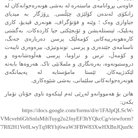
خاوه‌نی بڕوانامه‌ی ماستەره‌ لە به‌شی هونەرەجوانەکان لە
زانکۆی لەندەن کۆلێژی چێڵسی. ڕۆژگار بە میدیای
جیاوازی وەک ؛ وێنە و فۆتۆگراف، هونەری ڤیدیۆ، کاری
پەبلیک، ئینستلەیشن و ئۆبجێکتی جیا كارده‌كات. بەگشتی
کارەهونەرییەکانی کۆمەڵێک پرسن دەربارەی جەنگ،
ناسنامەی جێندەری و پرسی توندوتیژی، بیرەوەری تایبەت
و کۆمەڵ، ترس و تراوما، پرسی هەڵوەشانەوە و
دروستبونەوە، بەرەنگاری و ململانێی تاک. هەروەها بابەتە
لێکدژییەکان. ئێستا مامۆستایە لە پەیمانگەی
هونەرەجوانەکانی سلێمانی، بەشی شێوەکاری.
هاتن بۆ هه‌مووانه‌و له‌ڕێی ئه‌م لینكه‌وه ‌ناوی خۆتان تۆمار
بكه‌ن:
https://docs.google.com/forms/d/e/1FAIpQLScW-
VMcveh6GbSnfaMihTuyg2u2JnyEF3hYQkcCg/viewform?
6RT7R82H1Ve0LwyTq9RYhj6waW3FBW83XwHXBnJQun9c