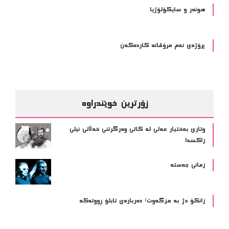
هونەر و سایکۆلۆژیا
پرۆژەی ئەم مرۆڤانە کاردەکەن
زۆرترین خوێندراوە
وتاری بەختیار عەلی لە کاتی وەرگرتنی خەڵاتی نیلی
زاکسدا
زمانی جەستە
زانکۆ دژ بە مزگەوت: دەربارەى تابلۆ ڕووتەکە