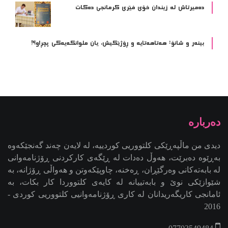
ده‌میرتاش له‌ زیندان خۆی فێری كرمانجی ده‌كات
بینەر و شانۆ: هەتاھەتایە و ڕۆژێکیش، یان ملوانکەیەکی پچڕاو؟!
دیدی من ماڵپەڕێکی کلتووریی کوردییە، لە لایەن چەند گەنجێكه‌وه‌
بەڕێوە دەبرێت، هەوڵ دەدات لە ڕێگەی کارکردنی ڕۆژنامەوانی
لە بابەتەکانی وەرگێڕان، ڕەخنە، چاوپێکەوتن و هەواڵی ڕۆژانە، بە
شێوازێکی نوێ و بابەتییانە لە کایەی کلتووردا کار بکات، بە
ئامانجی کاریگەریدانان لە کاری ڕۆژنامەوانیی کلتووریی کوردی -
2016