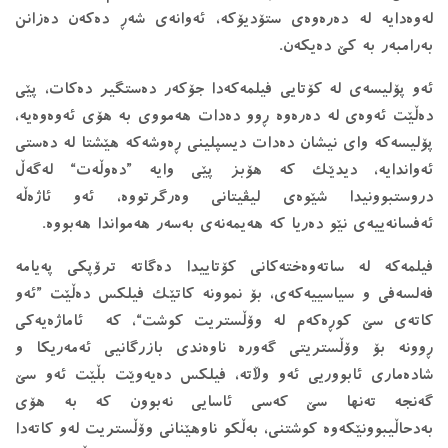
له‌وه‌دایه‌ له ‌ده‌ره‌وه‌ی ستۆدیۆكه‌، ئه‌وانه‌ی شه‌ڕ ده‌كه‌ن ده‌زانن
به‌رامبه‌ر به‌ كێ ده‌یكه‌ن.
ئه‌و پۆلیسه‌ی له‌ كۆتایی فیلمه‌كه‌دا جۆكه‌ر ده‌ستگیر ده‌كات، پێی
ده‌ڵێت ئه‌وه‌ی له ‌ده‌ره‌وه‌ ڕوو ده‌دات هه‌مووی به‌ هۆی ئه‌وه‌وه‌یه‌،
پۆلیسه‌كه‌ وای نیشان ده‌دات دیسپلینی ڕه‌وشه‌كه‌ هێشتا له‌ ده‌ستی
ئه‌واندایه‌، دیدێك كه‌ هۆبز پێی وایه‌ ”ده‌وڵه‌ت“ له‌گه‌ڵ
دروستبوونیدا شێوه‌ی لیڤیتانی وه‌رگرتووه‌، ئه‌و ئاژه‌ڵه‌
ئه‌فسانه‌ییه‌ی نێو ده‌ریا كه‌ هه‌یمه‌نه‌ی به‌سه‌ر هه‌مواندا هه‌بووه‌.
فیلمه‌كه‌ له‌ ساته‌وه‌خته‌كانی كۆتاییدا ده‌گاته‌ ترۆپكی په‌یامه‌
فه‌لسه‌فی و سیاسییه‌كه‌ی، بۆ نموونه‌ كاتێك فیلكس ده‌ڵێت ”ئه‌و
كاته‌ی سێ كوڕه‌كه‌م له‌ وۆڵستریت كوشت“، كه‌ ئاماژه‌یه‌كی
ڕوونه‌ بۆ وۆڵستریتی گه‌وره‌ ناوه‌ندی بازرگانیی ئه‌مەریكا و
شاده‌ماری ئابووریی ئه‌و وڵاته‌، فیلكس ده‌یه‌وێت بڵێت ئه‌و سێ
گه‌نجه‌ ته‌نها سێ كه‌سی ئاسایی نه‌بوون كه‌ به‌ هۆی
به‌دحاڵیبوونێكه‌وه‌ كوشتنی، به‌ڵكو ناوهێنانی وۆڵستریت له‌و كاته‌دا