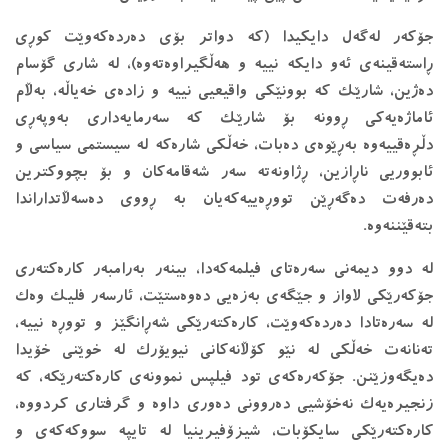
جۆكه‌ر له‌گه‌ل دایكیدا (كه‌ دواتر بۆی ده‌ردەكه‌وێت كوڕی
ڕاسته‌قینه‌ی ئه‌و دایكه‌ نییه‌ و هه‌ڵگیراوه‌ته‌وه‌)، له ‌شاری گۆسام
ده‌ژین، شارێك كه‌ بوونێكی واقیعیی نییه‌ و زاده‌ی خه‌یاڵه‌، به‌ڵام
ئاماژه‌یه‌كی ڕوونه‌ بۆ شارێك كه‌ سه‌رمایه‌داری به‌وپه‌ڕی
دڵڕه‌قییه‌وه‌ به‌ڕێوه‌ی ده‌بات، خه‌ڵكی شاره‌كه‌ له‌ سیستمی سیاسی و
ئابووریی ناڕازین، ڕژاونه‌ته‌ سه‌ر شه‌قامه‌كان و بۆ بچووكترین
ده‌رفه‌ت ده‌گه‌ڕێن تووڕه‌ییه‌كه‌یان به ‌ڕووی ده‌سه‌ڵاتداراندا
بته‌قێننه‌وه‌.
له ‌دوو دیمه‌نی سه‌ره‌تای فیلمەکە‌دا، بینه‌ر به‌رامبه‌ر كاره‌كته‌ری
جۆكه‌رێكی لاواز و جێگه‌ی به‌زه‌یی ده‌وه‌ستێت، ئارسه‌ر فلیك وه‌ك
له‌ سه‌ره‌تادا ده‌رده‌كه‌وێت، كاره‌كته‌رێكی شه‌ڕانگێز و تووڕه‌ نییه‌،
ته‌نانه‌ت خه‌ڵكی له ‌نێو كۆڵانه‌كانی نیویۆرك له ‌خوێنی خۆیدا
ده‌یگه‌وزێنن. جۆكه‌ره‌كه‌ی تود فیلپس نموونه‌ی كاره‌كته‌رێكه‌، كه‌
زنجیره‌یه‌ك نه‌خۆشیی ده‌روونی ده‌وری داوه‌ و گرفتاری كردووه‌،
كاره‌كته‌رێكی سایكۆبات، شیزۆفیرینیا له‌ تایپه‌ سووكه‌كه‌ی و