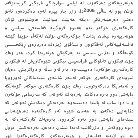
هونه‌رییه‌كه‌ی ده‌ركه‌وت، له‌ فیلمی سوارچاكی تاریكیی كریستۆڤه‌ر
نۆلان بوو له‌ ساڵی 2008دا، زۆر جار بیرم له‌وه‌ ده‌كرده‌وه‌ ئاخۆ
ده‌شێ ده‌رهێنه‌رێكی دیكه‌ هه‌بێت بتوانێت هاوشێوه‌ی نۆلان
كاره‌كته‌ری جۆكه‌ر به‌و هه‌موو قووڵاییه‌ فه‌لسه‌فی، سیاسی و
هونه‌رییه‌وه‌ نیشان بدات؟ جۆكه‌ره‌كه‌ی نۆلان له‌گه‌ڵ خۆیدا كێشه‌
فه‌لسه‌فییه‌كانی ئه‌فڵاتوون و سلاڤۆی ژیژه‌ك ده‌رباره‌ی ڕێكخستنی
كۆمه‌ڵگه‌ و نه‌زمی سیاسی به‌ به‌رگێكی هونه‌ریدا كرد، هه‌ر وه‌ك
چۆن فیگۆری تابلۆكانی فرانسیس بيكۆنی شێوه‌كاریش له‌ فیگۆری
كاره‌كته‌ری جۆكه‌ردا ده‌بینیته‌وه‌. به‌ر له‌و ساڵه‌ و دواتریش، ده‌یان
نموونه‌ی كاره‌كته‌ری جۆكه‌ر له‌سه‌ر شاشه‌ی سینه‌ماكانی ئه‌ورووپا
و ئه‌مەریكا ده‌ركه‌وتوون، وه‌ك چۆن كاره‌كته‌ری جۆكه‌ر كۆمه‌ڵگه‌
دابه‌شی دوو به‌ره‌ ده‌كات، به‌ره‌یه‌ك ئه‌وانه‌ن كه‌ سه‌رسامی جۆكه‌رن
و تا دوا سات له ‌پاڵیدا ده‌مێننه‌وه‌، به‌ره‌یه‌كی دیكه‌یش ئه‌وانه‌ن كه‌
دژایه‌تیی ده‌كه‌ن، به ‌هه‌مان شێوه‌ ئه‌و كاره‌كته‌ره‌ ده‌رهێنه‌رانی
سینه‌مای دابه‌شی دوو به‌ره‌ كردووه‌، به‌ره‌یه‌ك كاره‌كته‌ره‌كه‌ له‌
دیوه‌ ڕووكه‌ش و بازرگانییه‌كه‌یدا نیشان ده‌ده‌ن، به‌ره‌یه‌كیش قووڵ
به‌ نێو لایه‌نه‌ فه‌لسه‌فی و هونه‌رییه‌كه‌ی كاره‌كته‌ره‌كه‌دا شۆڕ