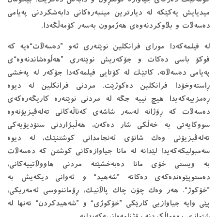
میدیایش یه‌كێكه‌ له‌ دیارترین مینبه‌ره‌كانی دابه‌شكردنی په‌یامی
ده‌سه‌ڵات و بڵاوكردنه‌وه‌ی هه‌ژموون به‌سه‌ر كۆمه‌ڵگه‌دا.
له‌ فیلمه‌كه‌دا مورای فرانكلین نوێنه‌ری ئه‌و ”ده‌سه‌ڵات“ه‌یه‌ كه‌
فوكۆ باسی ده‌كات و جۆكه‌ریش نوێنه‌ری ”هه‌ڵوه‌شاندنه‌وه‌“ی
په‌یامی ده‌سه‌ڵاته‌، كاتێك له ‌كۆتایی فیلمه‌كه‌دا جۆكه‌ر له‌ په‌خشی
ڕاسته‌وخۆدا فرانكلین ده‌كوژێت. مردنی فرانكلین له ‌دیوه‌
ڕه‌مزییه‌كه‌یدا هیچ نییه‌ جگه‌ له ‌مردنی نوێنه‌ره‌ كاریگه‌ره‌كه‌ی
ده‌سه‌ڵات كه‌ ڕۆژانه‌ له‌سه‌ر شاشه‌ی كه‌ناڵه‌كانی ته‌له‌ڤیزیۆنه‌وه‌
سووكایه‌تی به‌ خه‌ڵكی شار ده‌كه‌ن، هه‌ڵبژاردنی ستۆدیۆیه‌كی
ته‌له‌ڤیزیۆنی وه‌ك شانۆی ئه‌نجامدانی كوشتنێك، له‌ دیوه‌
سه‌مبولیكه‌كه‌یدا لێدانه‌ له‌ مانا جیاوازه‌كانی كوشتن كه‌ ده‌سه‌ڵات
به ‌ویستی خۆی مانا ده‌به‌خشێته‌ مردنی هاووڵاتییه‌كانی،
ده‌ستوپێوه‌نده‌كه‌ی ده‌كاته‌ ”شه‌هید“ و ئه‌وانی دیكه‌یش به‌
”خۆكوژ“. هه‌ر وه‌ك چۆن چاك پاڵانیك، ڕۆماننووسی ئه‌مەریكی،
پێی وایه‌ جیاوازیی كارێكی ”خۆكوژی“ و ”شه‌هیدكردن“ ته‌نها له‌
شێوازی ڕووماڵكردنه‌ ڕۆژنامه‌وانییه‌كه‌یدایه‌.