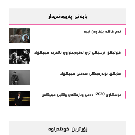
بابەتی پەیوەندیدار
ئەم خاکە بێخاوەن نییە
ڤێرتیگۆ، ترسێکی تری لەفرەیمنراوی ئالفرێد هیچکۆک
سایکۆ، نۆبەرەیەکی سەختی هیچکۆک
ئۆسکاری 2020: دەقی وتارەکەی واکین فینێکس
زۆرترین خوێندراوە