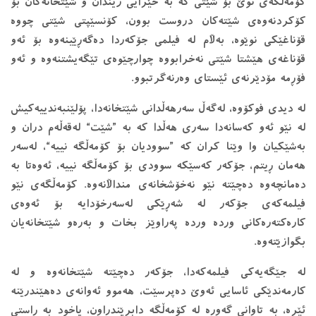
كۆمه‌ڵگه‌ی نوێ بۆ شێتی كه‌ به‌ خێرایی زیندان و شێتخانه‌كان بۆ
كۆكردنه‌وه‌ی شێته‌كان دروست بوون، كۆنسێپتی شێتی چووه‌
قۆناغێكی نوێوه‌، به‌ڵام له‌ فیلمی جۆكه‌ردا ده‌گه‌ڕێینه‌وه‌ بۆ ئه‌و
قۆناغه‌ی هێشتا شێتی نه‌خرابووه‌ چوارچێوه‌ی تێگه‌یشتنه‌وه‌ و ئه‌و
فۆڕمه‌ مۆدێرنه‌ی ئێستای وه‌رنه‌گرتبوو.
له ‌دیدی فوكۆوە، له‌گه‌ڵ سه‌رهه‌ڵدانی شێتخانه‌دا، پۆلێنبه‌ندییه‌كیش
له‌ نێو ئه‌و كه‌سانه‌دا سه‌ری هه‌ڵدا كه‌ به‌ ”شێت“ له‌قه‌ڵه‌م دران و
به‌شێكیان وا وێنا كران كه‌ ”سوودیان بۆ كۆمه‌ڵگه‌ نییه‌“، له‌سه‌ر
هه‌مان ڕیتم، جۆكه‌ر كه‌سێكه‌ سوودی بۆ كۆمه‌ڵگه‌ نییه‌، ئه‌وه‌تا به‌
ده‌مانچه‌وه‌ ده‌چێته‌ نێو نه‌خۆشخانه‌ی منداڵانه‌وه‌. كۆمه‌ڵگه‌ی نێو
فیلمه‌كه‌ی جۆكه‌ر له‌ شه‌ڕێكی له‌سه‌رخۆدایه‌ بۆ ئه‌وه‌ی
كاره‌كته‌ره‌كانی ورده‌ ورده‌ په‌راوێز بخات و به‌ره‌و شێتخانه‌یان
بگوازێته‌وه‌.
له‌ جێگه‌یه‌كی فیلمه‌كه‌دا، جۆكه‌ر ده‌چێته‌ شێتخانه‌وه‌ و له
‌كارمه‌ندێكی ئاسایی ئه‌وێ ده‌پرسێت، هه‌موو ئه‌وانه‌ی ده‌هێندرێنه‌
ئێره،‌ به ‌تاوانی گه‌وره‌ له‌ كۆمه‌ڵگه‌ دابڕێندراون، یاخود به ‌ڕاستی