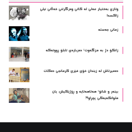
وتاری بەختیار عەلی لە کاتی وەرگرتنی خەڵاتی نیلی
زاکسدا
زمانی جەستە
زانکۆ دژ بە مزگەوت: دەربارەى تابلۆ ڕووتەکە
ده‌میرتاش له‌ زیندان خۆی فێری كرمانجی ده‌كات
بینەر و شانۆ: هەتاھەتایە و ڕۆژێکیش، یان
ملوانکەیەکی پچڕاو؟!