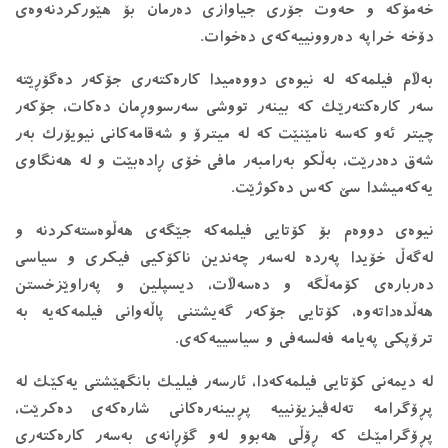
خه‌مۆكه‌ و حه‌وت جۆری جیاوازی ده‌رمان بۆ هێوركردنه‌وه‌ی
دۆخه‌ خراپه‌ ده‌روونییه‌كه‌ی ده‌خوات.
به‌ڵام فیلمه‌كه‌ له ‌نیوه‌ی دووه‌میدا كاره‌كته‌ری جۆكه‌ر ده‌گۆڕێته‌
سه‌ر كاره‌كته‌رێك كه‌ بینه‌ر تووشی سه‌رسووڕمان ده‌كات، جۆكه‌ر
چیتر ئه‌و كه‌سه‌ نامێنێت كه‌ له‌ میترۆ و شه‌قامه‌كانی نیویۆرك به‌ر
شه‌ق ده‌درێت، به‌ڵكو به‌رامبه‌ر مافی خۆی ڕاده‌بێت و له ‌هه‌نگاوی
یه‌كه‌میشدا سێ كه‌س ده‌كوژێت.
نیوه‌ی دووه‌م بۆ كۆتایی فیلمه‌كه‌ جێگه‌ی هه‌ڵوه‌سته‌كردنه‌ و
له‌گه‌ڵ خۆیدا په‌رده‌ له‌سه‌ر چه‌ندین ناكۆكیی فیكری و سیاسی
ده‌رباره‌ی كۆمه‌ڵگه‌ و ده‌سه‌ڵات، دیسپلین و په‌راوێزخستن
هه‌ڵده‌داته‌وه‌، كۆتایی جۆكه‌ر گه‌یشتنی پاڵه‌وانی فیلمه‌كه‌یه‌ به‌
ترۆپكی په‌یامه‌ فه‌لسه‌فی و سیاسییه‌كه‌ی.
له ‌دیمه‌نی كۆتایی فیلمه‌كه‌دا، ئارسه‌ر فیلیك بانگهێشتی یه‌كێك لە
پڕۆگرامه‌ ته‌له‌ڤیزیۆنییه‌ پڕبینه‌ره‌كانی شاره‌كه‌ی ده‌كرێت،
پڕۆگرامێك كه‌ ڕۆڵی هه‌بوو له‌و گۆڕانه‌ی به‌سه‌ر كاره‌كته‌ری