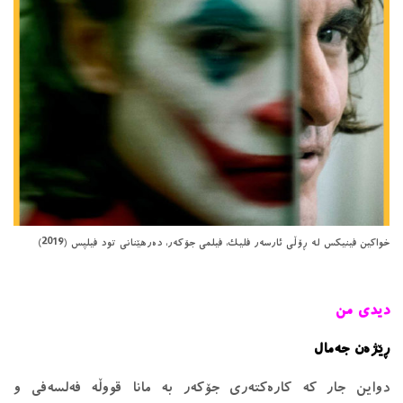
خواكین فینیكس له‌ ڕۆڵی ئارسه‌ر فلیك، فیلمی جۆكه‌ر، ‌ده‌رهێنانی تود فیلپس‌ (2019)
دیدی من
ڕێژه‌ن جه‌مال
دواین جار كه‌ كاره‌كته‌ری جۆكه‌ر به ‌مانا قووڵه‌ فه‌لسه‌فی و