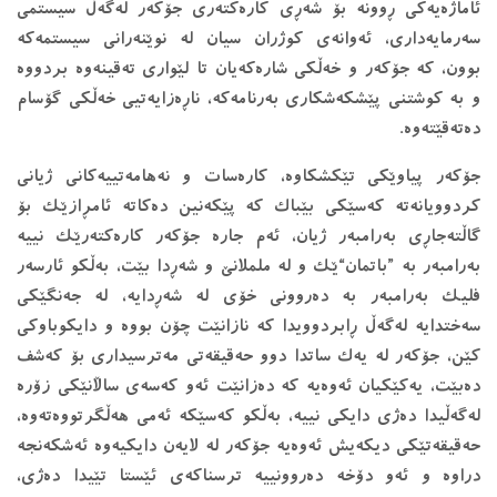
ئاماژه‌یه‌كی ڕوونه‌ بۆ شه‌ڕی كاره‌كته‌ری جۆكه‌ر له‌گه‌ڵ سیستمی
سه‌رمایه‌داری، ئه‌وانه‌ی كوژران سیان له‌ نوێنه‌رانی سیستمه‌كه‌
بوون، كه‌ جۆكه‌ر و خه‌ڵكی شاره‌كه‌یان تا لێواری ته‌قینه‌وه‌ بردووه‌
و به‌ كوشتنی پێشكه‌شكاری به‌رنامه‌كه،‌ ناڕه‌زایه‌تیی خه‌ڵكی گۆسام
ده‌ته‌قێته‌وه‌.
جۆكه‌ر پیاوێكی تێكشكاوه‌، كاره‌سات و نه‌هامه‌تییه‌كانی ژیانی
كردوویانه‌ته‌ كه‌سێكی بێباك كه‌ پێكه‌نین ده‌كاته‌ ئامڕازێك بۆ
گاڵته‌جاڕی به‌رامبه‌ر ژیان، ئه‌م جاره‌ جۆكه‌ر كاره‌كته‌رێك نییه‌
به‌رامبه‌ر به‌ ”باتمان“ێك و له‌ ململانێ و شه‌ڕدا بێت، به‌ڵكو ئارسه‌ر
فلیك به‌رامبه‌ر به ‌ده‌روونی خۆی له ‌شه‌ڕدایه‌، له ‌جه‌نگێكی
سه‌ختدایه‌ له‌گه‌ڵ ڕابردوویدا كه‌ نازانێت چۆن بووه‌ و دایكوباوكی
كێن، جۆكه‌ر له‌ یه‌ك ساتدا دوو حه‌قیقه‌تی مه‌ترسیداری بۆ كه‌شف
ده‌بێت، یه‌كێكیان ئه‌وه‌یه‌ كه‌ ده‌زانێت ئه‌و كه‌سه‌ی ساڵانێكی زۆره‌
له‌گه‌ڵیدا ده‌ژی دایكی نییه‌، به‌ڵكو كه‌سێكه‌ ئه‌می هه‌ڵگرتووه‌ته‌وه‌،
حه‌قیقه‌تێكی دیكه‌یش ئه‌وه‌یه‌ جۆكه‌ر له ‌لایه‌ن دایكیه‌وه‌ ئه‌شكه‌نجه
‌دراوه‌ و ئه‌و دۆخه‌ ده‌روونییه‌ ترسناكه‌ی ئێستا تێیدا ده‌ژی،