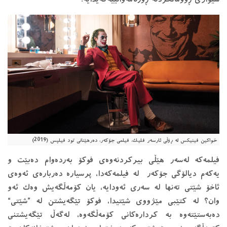
خواكین فینیكس له‌ ڕۆڵی ئارسه‌ر فلیك، فیلمی جۆكه‌ر، ‌ده‌رهێنانی تود فیلپس‌ (2019)
فیلمه‌كه‌ له‌سه‌ر هێڵی بیركردنه‌وه‌ی فوكۆ به‌رده‌وام ده‌بێت و
یه‌كه‌م دیالۆگی جۆكه‌ر له ‌فیلمه‌كه‌دا، پرسیاره‌ ده‌رباره‌ی ئه‌وه‌ی
ئاخۆ شێتی ته‌نها له ‌سه‌ری ئه‌ودایه‌، یان كۆمه‌ڵگه‌یش وه‌ك ئه‌و
وان؟ له‌ كتێبی مێژووی شێتیدا، فوكۆ تێگه‌یشتن له‌ ”شێتی“
ده‌به‌ستێته‌وه‌ به‌ كرداره‌كانی كۆمه‌ڵگه‌وه‌، له‌گه‌ڵ تێگه‌یشتنی