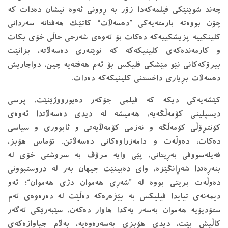
چه‌ند شوێنێكی فیلمه‌كه‌دا زۆر به‌ ڕوونی ئه‌وه‌ نیشان ده‌دات كه‌
چۆن بووه‌ته‌ بارمته‌یه‌كی ”ده‌سه‌ڵات“ كاتێك هه‌فتانه‌ سه‌ردانی
كلینكییه‌ پزیشكییه‌كه‌ ده‌كات بۆ ئه‌وه‌ی شه‌رحی حاڵی خۆی بكات
و كارمه‌نده‌كه‌ی كلینیكه‌كه‌ كه‌ نوێنه‌ری ده‌سه‌ڵاته‌، بزانێت
بیرۆكه‌كانی نێو مێشكی فلیكس بۆ ئه‌م هه‌فته‌یه‌ چین، دواجاریش
ده‌سه‌ڵات بڕیاری داخستنی كلینیكه‌كه‌ ده‌دات.
كێشه‌یه‌كی دیكه‌ كه‌ فیلمی جۆكه‌ر ده‌یورووژێنێت، پرسی
دیسپلینی كۆمه‌ڵگه‌یه‌، هه‌میشه‌ له ‌دیدی ده‌سه‌ڵاتدا ئه‌وه‌ی
كۆنتڕۆڵی كۆمه‌ڵگه‌ و نه‌زمی كۆمه‌ڵایه‌تی و ئابووری و سیاسی
ده‌كات، ده‌وڵه‌ت و دامه‌زراوه‌كانی ده‌سه‌ڵاتن. تۆماس هۆبز،
فه‌یله‌سووفی به‌ڕیتانی، پێی وایه‌ مرۆڤ به‌ سروشتی خۆی له‌
بنه‌ڕه‌تدا شه‌ڕانگێزه‌، وای ده‌بینێت جیهان به‌ر له ‌دروستبوونی
ده‌وڵه‌ت بریتی بووه‌ له‌ ”شه‌ڕی هه‌موان دژی هه‌موان“؛ ئه‌و
دیمه‌نه‌ی تیایدا فیلیكس به‌ بێژه‌ره‌كه‌ ده‌ڵێت له ‌ده‌ره‌وه‌ی ئه‌م
ستۆدیۆیه‌ هه‌موان به‌سه‌ر یه‌كدا هاوار ده‌كه‌ن، سێبه‌رێكی ئه‌گه‌ر
كاڵیش بێت، دیدی هۆبزی به‌سه‌ره‌وه‌یه‌، به‌ڵام جیاوازه‌كه‌ی