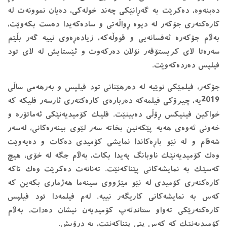
ده‌بنه‌وه‌، ده‌كرێت به ‌گه‌ڕانێكی چه‌ند خوله‌كی، ده‌یان نموونه‌ت له‌
كاره‌كته‌ری جۆكه‌ر له‌ دیوه‌ ڕواڵه‌تی و ساده‌كه‌یدا ده‌ست بكه‌وێت،
به‌ڵام جۆكه‌ره‌ ئه‌فسانه‌یی و قووڵه‌كه‌، زیاده‌ڕه‌وی نییه‌ گه‌ر بڵێم
سه‌ره‌تا لای كریستۆڤه‌ر نۆلان ده‌ركه‌وت و ئێستایش له‌ لای تود
فیلپس ده‌رده‌كه‌وێت.
جۆكه‌ر، فیلمێكی نوێیه‌ له ‌ده‌رهێنانی تود فیلپس‌ و به‌رهه‌می ساڵی
2019یه‌، چیرۆكی فیلمه‌كه‌ ده‌رباره‌ی كاره‌كته‌ری ئارسه‌ر فلیكه‌ كه‌
خواكین فینیكس ڕۆڵی ده‌بینێت. فلیك كۆمیدیه‌نێكی ئه‌ماتۆره‌ و
خه‌ونی ئه‌وه‌ی هه‌یه‌ پێكه‌نین بخاته‌ سه‌ر لێوی بینه‌ره‌كانی، له‌سه‌ر
شه‌قام و له ‌نێو باڕه‌كاندا نمایشی كۆمیدی ده‌كات و ده‌یه‌وێت
وه‌ك كۆمیدیه‌نێك ناوبانگ په‌یدا بكات، به‌ڵام جگه‌ له‌ خۆی، هیچ
كه‌سێك به‌ نمایشه‌كانی پێناكه‌نێت. ته‌نانه‌ت ده‌كرێت وه‌ك تاكه‌
كاره‌كته‌ری كۆمیدی له ‌نێو مێژووی سینه‌ما هه‌ژماری بكه‌ین كه‌
كه‌س به ‌نمایشه‌كانی كاریگه‌ر نییه‌. له‌م فیلمه‌دا تود فیلپس
كاره‌كته‌رێكی ته‌واو ستاندئه‌پ كۆمیدیه‌ن نیشان ده‌دات، به‌ڵام
كۆمیدیه‌نێك كه‌ كه‌س پێی پێناكه‌نێت، به ‌درۆیش.