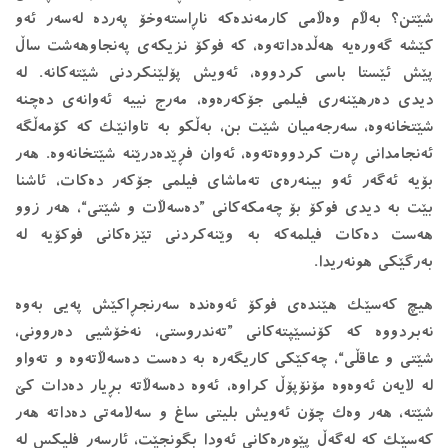
شێتن؟ به‌ڵام وه‌ڵامی كارمه‌نده‌كه‌ ناڕاسته‌وخۆ په‌رده‌ له‌سه‌ر ئه‌و
كێشه‌ گه‌وره‌یه‌ هه‌ڵده‌داته‌وه‌، كه‌ فوكۆ نزیكه‌ی پەنجاوهەشت ساڵ
پێش ئێستا باسی كردووه‌، ئه‌ویش پۆلێنكردنی شێته‌كانه‌. له‌
دیدی ده‌رهێنه‌ری فیلمی جۆكه‌رەوە، مه‌رج نییه‌ ئه‌وانه‌ی ده‌چنه‌
شێتخانه‌وه‌، سه‌رجه‌میان شێت بن، به‌ڵكو به‌ تاوانێك كه‌ كۆمه‌ڵگه‌
ئه‌نجامدانی ڕه‌ت كردووه‌ته‌وه‌، ئه‌وان فڕێده‌درێنه‌ شێتخانه‌وه‌. هه‌ر
بۆیه‌ ئه‌گه‌ر ئه‌و بینه‌ره‌ی ته‌ماشای فیلمی جۆكه‌ر ده‌كات، ئاشنا
بێت به‌ دیدی فوكۆ بۆ چه‌مكه‌كانی ”ده‌سه‌ڵات و شێتی“، هه‌ر زوو
هه‌ست ده‌كات فیلمه‌كه‌ به‌ وێنه‌كردنی تێزه‌كانی فوكۆیه‌ له‌
به‌رگێكی هونه‌ریدا.
هیچ كه‌سێك هێنده‌ی فوكۆ ئه‌وه‌نده‌ سه‌رنجڕاكێش په‌یی به‌وه‌
نه‌بردووه‌ كه‌ كۆنسێپته‌كانی ”ته‌ندروستی، نه‌خۆشیی ده‌روونی،
شێتی و عاقڵی“، چه‌كێكی كاریگه‌ره‌ به ‌ده‌ست ده‌سه‌ڵاته‌وه‌ و ته‌واو
له ‌لایه‌ن ئه‌وه‌وه‌ مۆنۆپۆڵ كراوه‌، ئه‌وه‌ ده‌سه‌ڵاته‌ بڕیار ده‌دات كێ
شێته‌، هه‌ر وه‌ك چۆن ئه‌ویش بلیتی ساغ و سه‌لامه‌تی ده‌داته‌ هه‌ر
كه‌سێك كه‌ له‌گه‌ڵ پێوه‌ره‌كانی ئه‌ودا بگونجێت، ئارسه‌ر فلیكس له‌