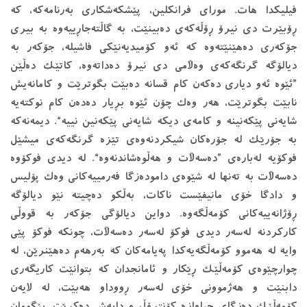
فیلیكدا هات. مورای فرانكلین، پێشكه‌شكاری به‌رنامه‌كه،‌ كه‌
ڕۆبێرت دی نیرۆ ڕۆڵه‌كه‌ی ده‌بینێت، به‌ گاڵته‌جاڕییه‌وه‌ به‌ بیری
جۆكه‌ری ده‌هێنێته‌وه‌ كه‌ ئه‌و كۆمیدیه‌نێكی فاشیله‌، جۆكه‌ر به‌
دیالۆگه‌ گرنگه‌كه‌ی وه‌ڵامی دی نیرۆ ده‌داته‌وه،‌ كاتێك ده‌ڵێن
”ئێوه‌ ئه‌و دیاری ده‌كه‌ن كام قسانه‌ ده‌بێت بگوترێت و كامانه‌یش
نابێت بگوترێت، هه‌ر وه‌ك چۆن ئێوه‌ بڕیار ده‌ده‌ن كام نوكته‌یه‌
شایه‌نی پێكه‌نینه‌ و كامه‌ی دیكه‌ شایه‌نی پێكه‌نین نییه‌“. دیمه‌نه‌كه‌
به‌ جۆرێك له‌ جۆره‌كان شیكردنه‌وه‌ی تێزه‌ گرنگه‌كه‌ی میشێل
فوكۆیه‌ له‌باره‌ی ”ده‌سه‌ڵات و هه‌ڵوه‌شاندنه‌وه‌“. له ‌دیدی فوكۆوه‌
ده‌سه‌ڵات به ‌ته‌نها له ‌شێوه‌ی داموده‌زگا فه‌رمییه‌كانی وه‌ك پۆلیس
و دادگا خۆی مانیفێست ناكات، به‌ڵكو ده‌چیته‌ نێو دیالۆگه‌
ڕۆژانه‌ییه‌كانی كۆمه‌ڵگه‌وه‌. دواین دیالۆگی جۆكه‌ر به ‌قووڵی
كاركردنه‌ له‌سه‌ر دیدی فوكۆ له‌سه‌ر ده‌سه‌ڵات، چونكه‌ فوكۆ پێی
وایه‌ له ‌هه‌موو كۆمه‌ڵگه‌یه‌كدا په‌یامه‌كان كه‌ به‌رهه‌م ده‌هێنرێن، له
‌چوارچێوه‌ی كۆمه‌ڵێك ڕێكار و ئامانجدان كه‌ بتوانێت كاریگه‌ری
دابنێت و هه‌ژموونی خۆی له‌سه‌ر ڕووداو هه‌بێت، له ‌لایه‌ن
كۆمه‌ڵێك ده‌زگای جیاوازه‌ كۆنتڕۆڵ و دابه‌ش ده‌كرێت. بێگومان