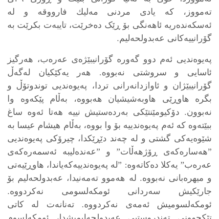
تەمووز، کە یادی مردنی مەلیك فارووقە و لە
ئەسکەندەریە ئاهەنگی بۆ ڕێک دەخرێت، تایبەت بکرێت بە
گۆرانییەکانی عەبدولحەلیم.
پەیوەندیی ئەم دوو گەورە گۆرانیبێژەی عەرەب، هەرگیز
ئاسایی و سروشتی نەبووە. هەر یەکێکیان لەگەڵ
گۆرانیبێژان و ئاوازدانەرانی تردا، پەیوەندیی توندوتۆڵ و
بگرە هاوڕێی هاوبەشیشیان هەبووە، بەڵام پێکەوە وا
نەبوون. دۆکیومێنتێکی بەردەستیش نییە هەتا ئەوە ساغ
ببێتەوە کە ئەم پەیوەندییە بۆ وا بووە، بەڵام هیشام عیسا بە
شێوەیەکی گشتی و لە چەند دێڕێکدا، چیرۆکی پەیوەندیی
”هەسارەکەی ڕۆژهەڵات” و ”عەندەلیبە ئەسمەرەکەی
عەرەب” یەکلا دەکاتەوە: ”لە پەیوەندییەکەیاندا، هاوڕێیەتی
و میهرەبانی نەبووە. لە هەموو تەمەنیدا، عەبدولحەلیم بۆ
جارێکیش سەردانی ئومکەلسومی نەکردووە.
ئومکەلسومیش ئەمەی نەکردووە. تەنانەت لە کاتی
تێکچوونی تەندروستیی عەبدولحەلیمیشدا، ئومکەلسوم