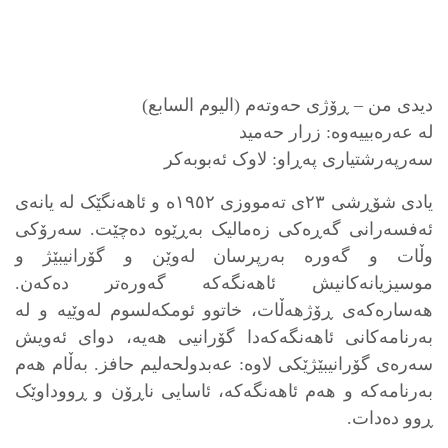
دیدی من – ڕۆژی حەوتەم (الیوم السابع)
لە عەرەبییەوە: زرار حەمید
سەرپەرشتیاری پەڕاو: لاوک ئەبوبەکر
یادی شۆڕشی ٢٣ی تەمووزی ١٩٥٢ە و ئاهەنگێک لە یانەی
ئەفسەرانی گەڕەکی زەمالیک بەڕێوە دەچێت. سەرۆکی
وڵات و گەورە بەرپرسان لەوێن و گۆرانیبێژ و
موسیزیانەکانیش ئاهەنگەکە گەورەتر دەکەن.
هەسارەکەی ڕۆژهەڵات، خاتوو ئومکەلسوم لەوێیە و لە
بەرنامەکانی ئاهەنگەکەدا گۆرانیی هەیە، دوای ئەویش
سەرەی گۆرانیبێژێکی لاوە: عەبدولحەلیم حافز. بەڵام هەم
بەرنامەکە و هەم ئاهەنگەکە، ئاسایی ناڕۆن و ڕووداوێک
ڕوو دەدات.