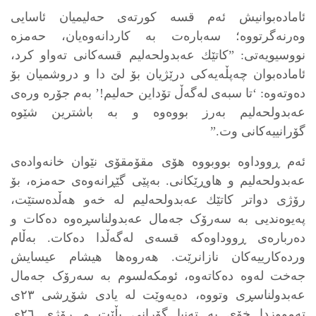
ئامادەبوانیش ئەم قسە کورتەی حەلیمیان ئاسایی
وەرنەگرتووە؛ سەبارەت بە کاردانەوەیان، حەمزە
نووسیویەتی: ”کاتێك عەبدولحەلیم قسەکانی تەواو کرد،
ئامادەبوان چەپڵەیەکی درێژیان بۆ لێ دا و دروشمیان بۆ
دەوتەوە: ‘تا سبەی لەگەڵ تۆداین حەلیم!’ بەم جۆرە ورەی
عەبدولحەلیم بەرز بووەوە و بە باشترین شێوە
گۆرانییەکانی وت.”
ئەم ڕووداوە بووبووە هۆی مقۆمقۆی نێوان خانەوادەی
عەبدولحەلیم و هاوڕێکانی. بەپێی گێڕانەوەی حەمزە، بۆ
رۆژی دواتر کاتێك عەبدولحەلیم لە خەو هەڵدەستێت،
پەیوەندیی بە سەرۆک جەمال عەبدولناسڕەوە دەکات و
دەربارەی ڕووداوەکە قسەی لەگەڵدا دەکات. بەڵام
وردەکارییەکان نازانرێت. هەروەها هیشام عیسایش
جەخت لەوە دەکاتەوە، ئومکەلسوم بە سەرۆک جەمال
عەبدولناسڕی وتووە، دەیەوێت لە یادی شۆڕشی ٢٣ی
تەمووزدا خۆی بە تەنیا گۆرانی بڵێت و ڕۆژی ٢٦ی