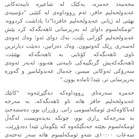
محەمەد حەمزە، یەکێک لە شاعیرە تایبەتەکانی
عەبدولحەلیم حافز، ئەم ڕووداوەی لە کتێبی ”دۆسیەی
نهێنی لە ژیانی عەبدولحەلیم حافزدا”دا یاداشت کردووە:
”ئومکەلسوم داوای لە بەرپرسانی ئاهەنگەکە کرد پێش
عەبدولحەلیم گۆرانی بڵێت، نەك دوای ئەو؛ وەك ئەوەی
لەسەری ڕێک کەوتبوون. وەك دەزانین، دەبێت دیارترین
ناوی ئاهەنگەکە کۆتایی بە ئاهەنگەکە بهێنێت.
ئاهەنگەکەیش گرنگییەکی تایبەتی هەبوو، لەبەر ئەوەی
سەرۆکی ئەوکاتی میسڕ، جەمال عەبدولناسڕ و گەورە
بەرپرسانی تر، تێیدا ئامادە بوون.”
حەمزە سەرەتای ڕووداوەکە دەگێڕێتەوە: ”کاتێك
عەبدولحەلیم حافز هاتە ناو ئاهەنگەکە، بە مەرجە
لەناکاوەکەی ئومکەلسومی زانی. زۆرزان بوو، دەستبەجێ
بە مەرجەکە ڕازی بوو، چونکە نەیدەویست لەگەڵ
ئومکەلسوم بچێتە جەنگێکەوە کە بێگومان تێیدا دەدۆڕێت.
سەعات ١٠:٠٠ی شەو ئومکەلسوم هاتە سەر تەختەی