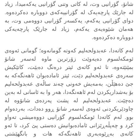
شانۆ، گۆرانیی وت، لە کاتی وتنی گۆرانیی یەکەمیدا، زیاد
لە جارێك پارچەیەک لە گۆرانییەکەی دووبارە دەکردەوە.
دوای گۆرانیی یەکەم، یەکسەر گۆرانیی دووەمی وت، بە
هەمان شێوەیەی یەکەم، زیاد لە جارێک پارچەیەکی
دووبارە دەکردەوە.
لەم کاتەدا، عەبدولحەلیم کەوتە گومانەوە؛ گومانی ئەوەی
ئومکەلسوم دەیەوێت زۆرترین ماوە لەسەر شانۆ
بمێنێتەوە، تا ئەو کاتەی ئیتر درەنگ دەبێت، کاتێكیش
سەرەی عەبدولحەلیم دێت، ئیتر ئامادەبوان ئاهەنگەکە بە
جێ دەهێڵن، بەمەیش خەونی چەند ساڵەی عەبدولحەلیم
بۆ بەشداریکردن لەم ئاهەنگەدا، هەر وا بە ئاسانی لە بەین
دەچێت. عەبدولحەلیم لە پشت پەردەی شانۆوە لە
چاودێریکردنی ئەوەی لەسەر شانۆ ڕوو دەدات، بەردەوام
بوو. لەم کاتەدا ئومکەلسوم گۆرانیی دووەمیشی تەواو
کرد و چەپڵەڕێزانی ئامادەبوانیش دەستی پێ کرد، تا ئەو
کاتەی بەڕێوەبەری ئاهەنگەکە هات و بانگهێشتی