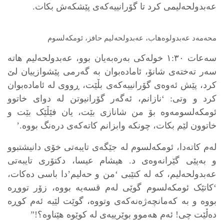
عەبدولحەلیمی کرد تا گۆرانییەکەی پێشکەش بکات.
محەمەد عەبدولوەهاب، عەبدولحەلیم حافز، ئومکەلسوم
سەعات ١:٣٠ خولەکی بەرەبەیان بوو، عەبدولحەلیم هاتە
سەر تەختەی شانۆ، ئامادەبوان بە گەرمی پێشوازییان لێ
کرد، پێش ئەوەی گۆرانییەکەی بڵێت، ڕووی لە ئامادەبوان
کرد و وتی: ‘نازانم، ئەگەر گۆرانیوتن لە دوای خاتوو
ئومکەلسومەوە بۆ من شانازی بێت، یان فێڵێک بێت و
خاتوون لێم بکات، چونکە وابزانم کاتەکەی درەنگ بووە.’
لەم کاتەدا، ئومکەلسوم لە جێگەی تایبەتی خۆی دانیشتبوو
و بەپێی گێرانەوەی د. هیشام عیسا، دکتۆری تایبەتی
عەبدولحەلیم، کە لە کتێبی ‘من و حەلیم’دا باسی دەکات،
‘کاتێک ئومکەلسوم گوێی لەم قسەیە بووە، زۆر تووڕە
بووە و بە کەمانچەژەنەکەی وتووە، گوێت لێیە ئەم کوڕە
دەڵێت چی! ئەم هەموو بوێرییەی لە کوێوە هێناوە؟!”