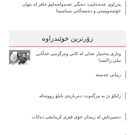
پەڕاوی عەندەلیب: دەنگی عەبدولحەلیم حافز لە نێوان
خۆشەویستی و دەسەڵاتی سیاسیدا
زۆرترین خوێندراوە
وتاری بەختیار عەلی لە کاتی وەرگرتنی خەڵاتی
نیلی زاکسدا
زمانی جەستە
زانکۆ دژ بە مزگەوت: دەربارەى تابلۆ ڕووتەکە
ده‌میرتاش له‌ زیندان خۆی فێری كرمانجی ده‌كات