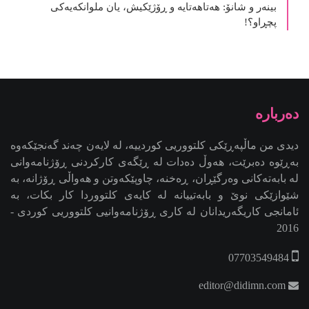
بینەر و شانۆ: هەتاھەتایە و ڕۆژێکیش، یان ملوانکەیەکی
پچڕاو؟!
دیدی من ماڵپەڕێکی کلتووریی کوردییە، لە لایەن چەند گەنجێكه‌وه‌
بەڕێوە دەبرێت، هەوڵ دەدات لە ڕێگەی کارکردنی ڕۆژنامەوانی
لە بابەتەکانی وەرگێڕان، ڕەخنە، چاوپێکەوتن و هەواڵی ڕۆژانە، بە
شێوازێکی نوێ و بابەتییانە لە کایەی کلتووردا کار بکات، بە
ئامانجی کاریگەریدانان لە کاری ڕۆژنامەوانیی کلتووریی کوردی -
2016
07703549484
editor@didimn.com