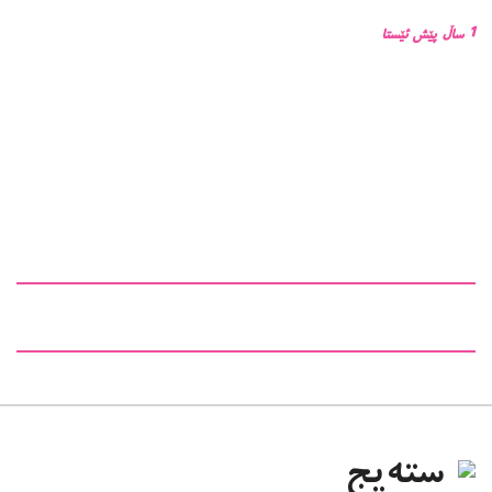
1 ساڵ پێش ئێستا
سته‌یج