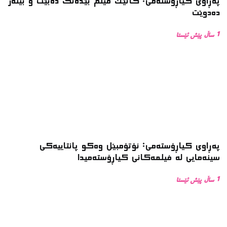
پەڕاوی کیاڕۆستەمی: کاتێک فیلم بێدەنگ دەبێت و بینەر
دەدوێت
1 ساڵ پێش ئێستا
پەڕاوی کیاڕۆستەمی: ئۆتۆمبێل وەکو پانتاییەکی
سینەمایی لە فیلمەکانی کیاڕۆستەمیدا
1 ساڵ پێش ئێستا