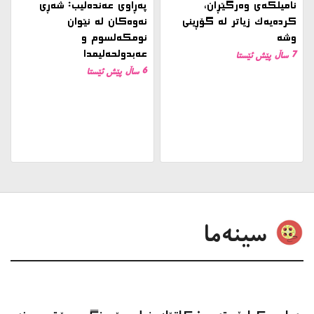
نامیلكه‌ی وەرگێڕان،
پەڕاوی عەندەلیب: شەڕی
کردەیەک زیاتر لە گۆڕینی
نەوەکان لە نێوان
وشە
ئومکەلسوم و
عەبدولحەلیمدا
7 ساڵ پێش ئێستا
6 ساڵ پێش ئێستا
سینەما