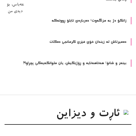
زانکۆ دژ بە مزگەوت: دەربارەى تابلۆ ڕووتەکە
ده‌میرتاش له‌ زیندان خۆی فێری كرمانجی ده‌كات
بینەر و شانۆ: هەتاھەتایە و ڕۆژێکیش، یان ملوانکەیەکی پچڕاو؟!
ئاڕت و دیزاین