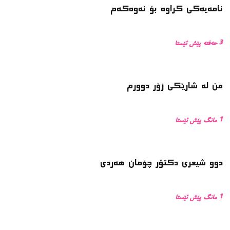
نامەیەکی کراوە بۆ نەوەکەم
3 حەفتە پێش ئێستا
من له‌ شارێکی زۆر دوورم
1 مانگ پێش ئێستا
دوو شیعری دکتۆر چۆمان هەردی
1 مانگ پێش ئێستا