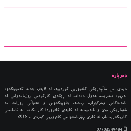
دیدی من ماڵپەڕێکی کلتووریی کوردییە، لە لایەن چەند گەنجێكه‌وه‌
بەڕێوە دەبرێت، هەوڵ دەدات لە ڕێگەی کارکردنی ڕۆژنامەوانی لە
بابەتەکانی وەرگێڕان، ڕەخنە، چاوپێکەوتن و هەواڵی ڕۆژانە، بە
شێوازێکی نوێ و بابەتییانە لە کایەی کلتووردا کار بکات، بە ئامانجی
کاریگەریدانان لە کاری ڕۆژنامەوانیی کلتووریی کوردی - 2016
07703549484