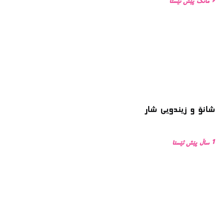
9 مانگ پێش ئێستا
شانۆ و زیندویی شار
1 ساڵ پێش ئێستا