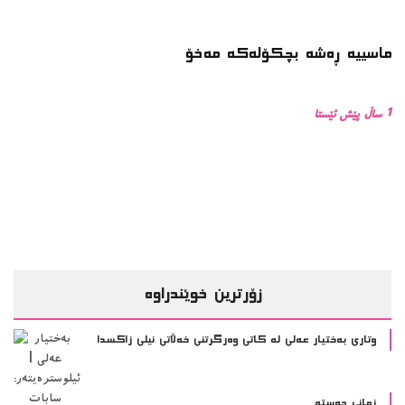
ماسییه ڕەشە بچکۆلەکە مەخۆ
1 ساڵ پێش ئێستا
زۆرترین خوێندراوە
وتاری بەختیار عەلی لە کاتی وەرگرتنی خەڵاتی نیلی زاکسدا
زمانی جەستە