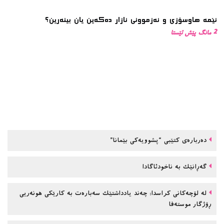
ئێمە هاوسۆزی و ئەزموونی ئازار دەکەین یان بینەرین؟
2 مانگ پێش ئێستا
دەربارەی کتێبی “پشوویەکی بێمانا”
گەڕانێک بە ناخودئاگادا
لە لۆچەکانی کراسدا: چەند یادداشتێک سەبارەت بە کارێکی هونەریی
ڕۆژگار موستەفا