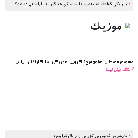
چیرۆکی گەلێک لە مەترسیدا بێت، کێ هەنگاو بۆ پاراستنی دەنێت؟
موزیك
هونەرمەندانی هاوچەرخ: گروپی موزیكی «لا كاراڤان پاس»
1 مانگ پێش ئێستا
تازەترین ئەلبوومی گۆرانی زاز بڵاوكرایەوە