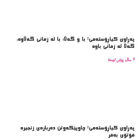
پەڕاوی کیاڕۆستەمی: با و گەڵا؛ با لە زمانی گەڵاوە،
گەڵا لە زمانی باوە
1 ساڵ پێش ئێستا
پەڕاوی کیاڕۆستەمی: چاوپێکەوتن دەربارەی زنجیرە
فۆتۆی بەفر