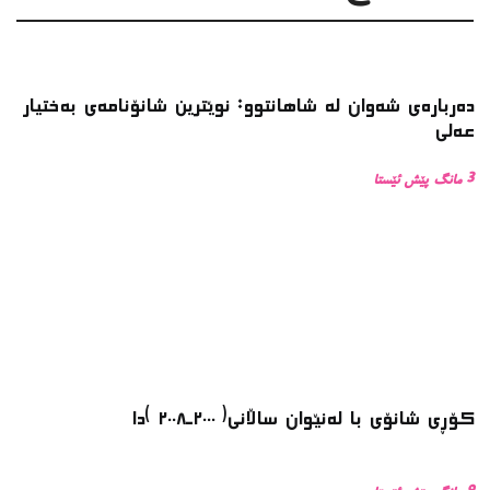
دەربارەی شەوان لە شاهانتوو: نوێترین شانۆنامەی بەختیار
عەلی
3 مانگ پێش ئێستا
کۆڕی شانۆی با لەنێوان ساڵانی( ٢٠٠٠ـ٢٠٠٨ )دا