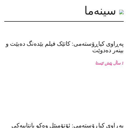
سینەما
پەڕاوی کیاڕۆستەمی: کاتێک فیلم بێدەنگ دەبێت و
بینەر دەدوێت
1 ساڵ پێش ئێستا
پەڕاوی کیاڕۆستەمی: ئۆتۆمبێل وەکو پانتاییەکی