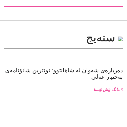
سته‌یج
دەربارەی شەوان لە شاهانتوو: نوێترین شانۆنامەی
بەختیار عەلی
3 مانگ پێش ئێستا