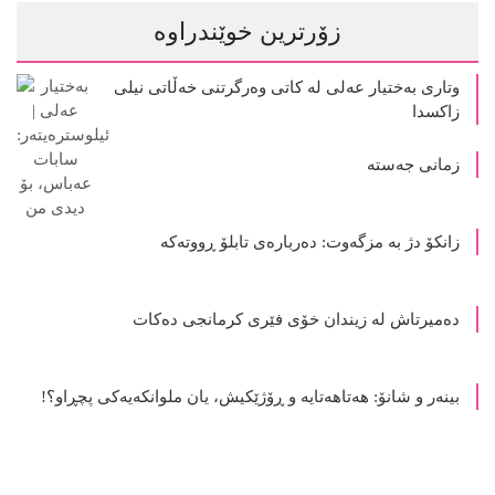
زۆرترین خوێندراوە
وتاری بەختیار عەلی لە کاتی وەرگرتنی خەڵاتی نیلی
زاکسدا
زمانی جەستە
زانکۆ دژ بە مزگەوت: دەربارەى تابلۆ ڕووتەکە
ده‌میرتاش له‌ زیندان خۆی فێری كرمانجی ده‌كات
بینەر و شانۆ: هەتاھەتایە و ڕۆژێکیش، یان ملوانکەیەکی پچڕاو؟!