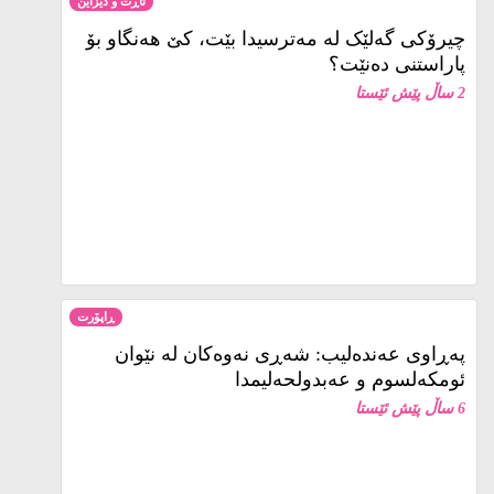
ئاڕت و دیزاین
چیرۆکی گەلێک لە مەترسیدا بێت، کێ هەنگاو بۆ
پاراستنی دەنێت؟
2 ساڵ پێش ئێستا
ڕاپۆرت
پەڕاوی عەندەلیب: شەڕی نەوەکان لە نێوان
ئومکەلسوم و عەبدولحەلیمدا
6 ساڵ پێش ئێستا