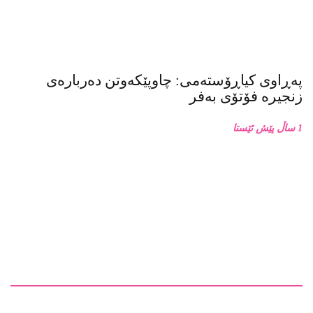
پەڕاوی کیاڕۆستەمی: چاوپێکەوتن دەربارەی
زنجیرە فۆتۆی بەفر
1 ساڵ پێش ئێستا