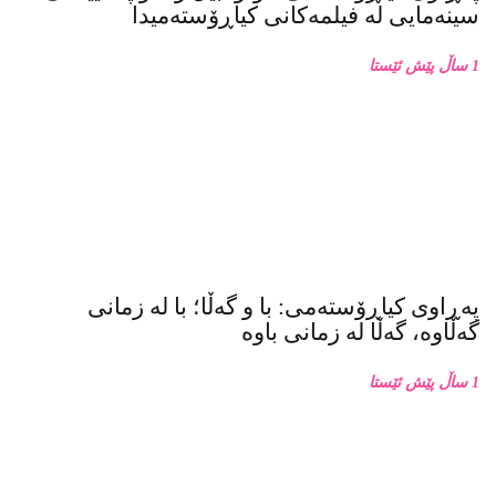
سینەمایی لە فیلمەکانی کیاڕۆستەمیدا
1 ساڵ پێش ئێستا
پەڕاوی کیاڕۆستەمی: با و گەڵا؛ با لە زمانی
گەڵاوە، گەڵا لە زمانی باوە
1 ساڵ پێش ئێستا