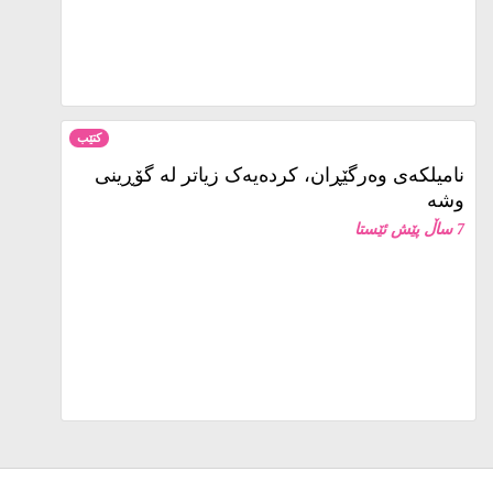
کتێب
نامیلكه‌ی وەرگێڕان، کردەیەک زیاتر لە گۆڕینی
وشە
7 ساڵ پێش ئێستا