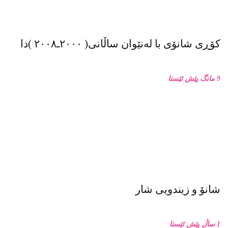
کۆڕی شانۆی با لەنێوان ساڵانی( ٢٠٠٠ـ٢٠٠٨ )دا
9 مانگ پێش ئێستا
شانۆ و زیندویی شار
1 ساڵ پێش ئێستا