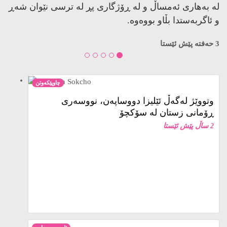
لە بەهاری ئەمساڵ و لە ڕۆژگاری پڕ لە ترسی نێوان شەڕ
و ئاگربەستدا بڵاو بووەوە.
3 حەفتە پێش ئێستا
چاوپێکەوتن
وتووێژ لەگەڵ ئێلیزا دووساپەن، نووسەری
ڕۆمانی زستان لە سۆکچۆ
2 ساڵ پێش ئێستا