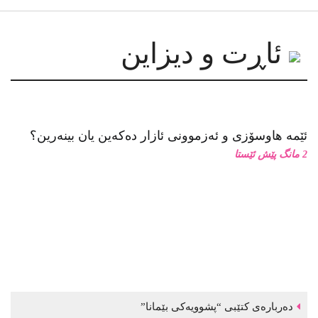
ئاڕت و دیزاین
ئێمە هاوسۆزی و ئەزموونی ئازار دەکەین یان بینەرین؟
2 مانگ پێش ئێستا
دەربارەی کتێبی “پشوویەکی بێمانا”