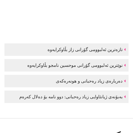
تازەترین ئەلبوومی گۆرانی زاز بڵاوكرایەوە
نوێترین ئەلبوومی گۆرانی موحسین نامجو بڵاوكرایەوە
دەربارەی زیاد رەحبانی و هونەرەکەی
بەبۆنەی ژیانئاوایی زیاد رەحبانی: دوو نامە بۆ دەلال کەرەم