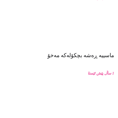
ماسییه ڕەشە بچکۆلەکە مەخۆ
1 ساڵ پێش ئێستا