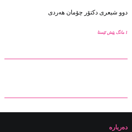
دوو شیعری دکتۆر چۆمان هەردی
1 مانگ پێش ئێستا