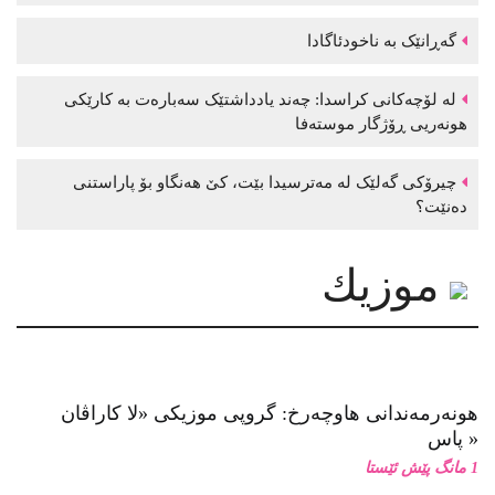
گەڕانێک بە ناخودئاگادا
لە لۆچەکانی کراسدا: چەند یادداشتێک سەبارەت بە کارێکی
هونەریی ڕۆژگار موستەفا
چیرۆکی گەلێک لە مەترسیدا بێت، کێ هەنگاو بۆ پاراستنی
دەنێت؟
موزیك
هونەرمەندانی هاوچەرخ: گروپی موزیكی «لا كاراڤان
پاس»
1 مانگ پێش ئێستا