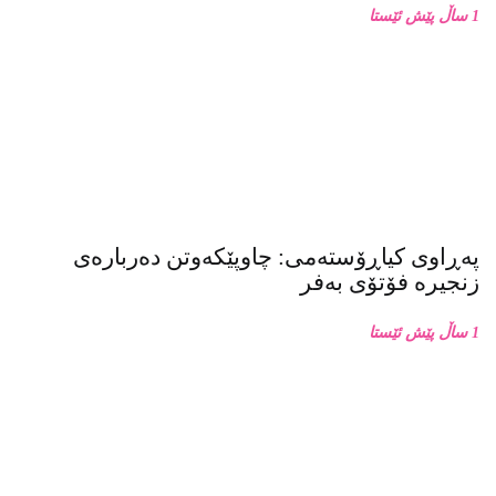
1 ساڵ پێش ئێستا