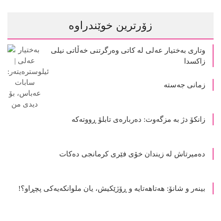
ده‌میرتاش له‌ زیندان خۆی فێری كرمانجی ده‌كات
بینەر و شانۆ: هەتاھەتایە و ڕۆژێکیش، یان ملوانکەیەکی پچڕاو؟!
ئاڕت و دیزاین
ئێمە هاوسۆزی و ئەزموونی ئازار دەکەین یان بینەرین؟
2 مانگ پێش ئێستا