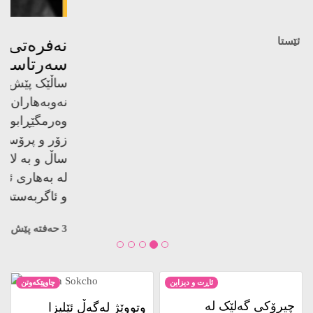
کوژراوە…
3 حەفتە پێش ئێستا
ئاڕت و دیزاین
چاوپێکەوتن
چیرۆکی گەلێک لە
وتووێژ لەگەڵ ئێلیزا
مەترسیدا بێت، کێ
دووساپەن، نووسەری
هەنگاو بۆ پاراستنی
ڕۆمانی زستان لە
دەنێت؟
سۆکچۆ
2 ساڵ پێش ئێستا
2 ساڵ پێش ئێستا
کتێب
ڕاپۆرت