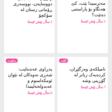
نامیلكه‌ی وەرگێڕان،
پەڕاوی عەندەلیب:
کردەیەک زیاتر لە
شەڕی نەوەکان لە نێوان
گۆڕینی وشە
ئومکەلسوم و
عەبدولحەلیمدا
7 ساڵ پێش ئێستا
6 ساڵ پێش ئێستا
سینەما