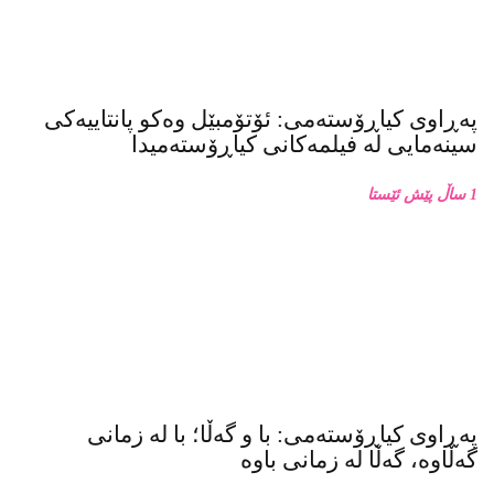
پەڕاوی کیاڕۆستەمی: با و گەڵا؛ با لە زمانی
گەڵاوە، گەڵا لە زمانی باوە
1 ساڵ پێش ئێستا
پەڕاوی کیاڕۆستەمی: چاوپێکەوتن دەربارەی
زنجیرە فۆتۆی بەفر