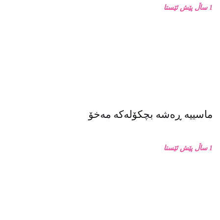
1 ساڵ پێش ئێستا
زۆرترین خوێندراوە
وتاری بەختیار عەلی لە کاتی وەرگرتنی خەڵاتی نیلی
زاکسدا
زمانی جەستە
زانکۆ دژ بە مزگەوت: دەربارەى تابلۆ ڕووتەکە