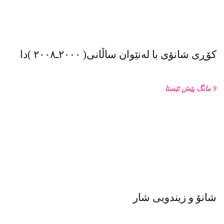
شانۆ و زیندویی شار
1 ساڵ پێش ئێستا
ماسییه ڕەشە بچکۆلەکە مەخۆ