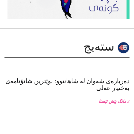
دەربارەی شەوان لە شاهانتوو: نوێترین شانۆنامەی
بەختیار عەلی
3 مانگ پێش ئێستا
کۆڕی شانۆی با لەنێوان ساڵانی( ٢٠٠٠ـ٢٠٠٨ )دا
9 مانگ پێش ئێستا