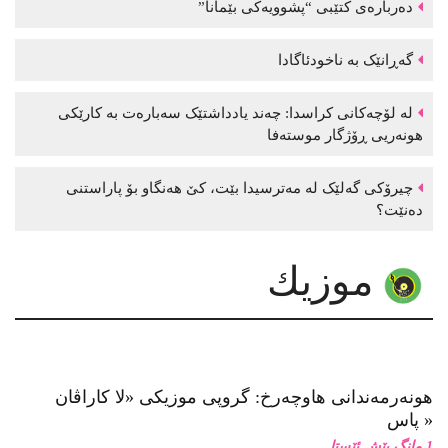
موزیك
هونەرمەندانی هاوچەرخ: گروپی موزیكی «لا كاراڤان
پاس»
1 مانگ پێش ئێستا
تازەترین ئەلبوومی گۆرانی زاز بڵاوكرایەوە
نوێترین ئەلبوومی گۆرانی موحسین نامجو بڵاوكرایەوە