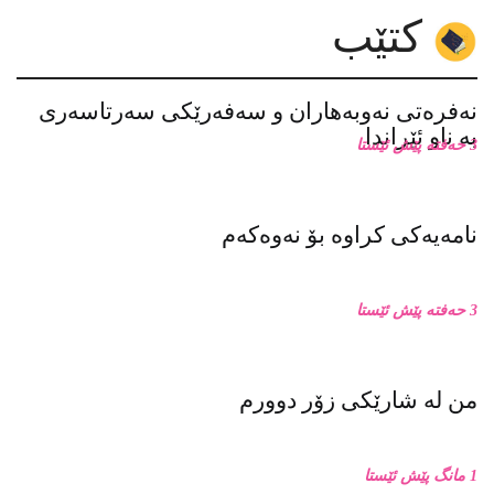
3 حەفتە پێش ئێستا
من له‌ شارێکی زۆر دوورم
1 مانگ پێش ئێستا
دوو شیعری دکتۆر چۆمان هەردی
1 مانگ پێش ئێستا