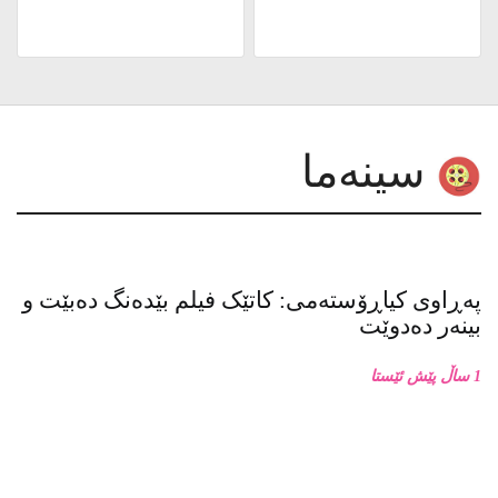
پەڕاوی کیاڕۆستەمی: کاتێک فیلم بێدەنگ دەبێت و
بینەر دەدوێت
1 ساڵ پێش ئێستا
پەڕاوی کیاڕۆستەمی: ئۆتۆمبێل وەکو پانتاییەکی
سینەمایی لە فیلمەکانی کیاڕۆستەمیدا
1 ساڵ پێش ئێستا