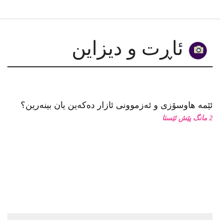
دەربارەی کتێبی “پشوویەکی بێمانا”
گەڕانێک بە ناخودئاگادا
لە لۆچەکانی کراسدا: چەند یادداشتێک سەبارەت بە کارێکی
هونەریی ڕۆژگار موستەفا
چیرۆکی گەلێک لە مەترسیدا بێت، کێ هەنگاو بۆ پاراستنی
دەنێت؟