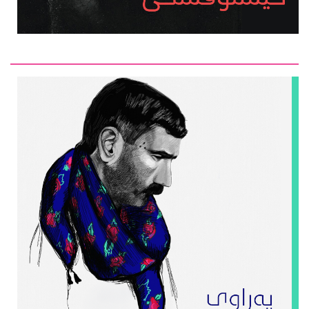
سته‌یج