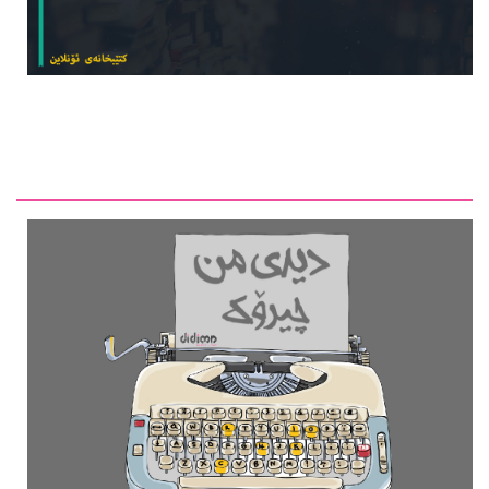
دیدی من ماڵپەڕێکی کلتووریی کوردییە، لە لایەن چەند گەنجێكه‌وه‌
بەڕێوە دەبرێت، هەوڵ دەدات لە ڕێگەی کارکردنی ڕۆژنامەوانی
لە بابەتەکانی وەرگێڕان، ڕەخنە، چاوپێکەوتن و هەواڵی ڕۆژانە، بە
شێوازێکی نوێ و بابەتییانە لە کایەی کلتووردا کار بکات، بە
ئامانجی کاریگەریدانان لە کاری ڕۆژنامەوانیی کلتووریی کوردی -