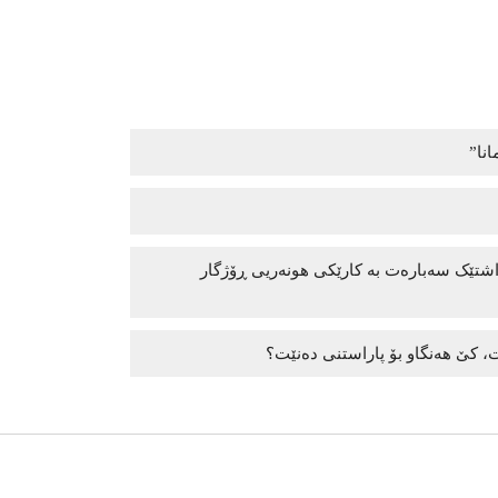
انا”
داشتێک سەبارەت بە کارێکی هونەریی ڕۆژگار
، کێ هەنگاو بۆ پاراستنی دەنێت؟