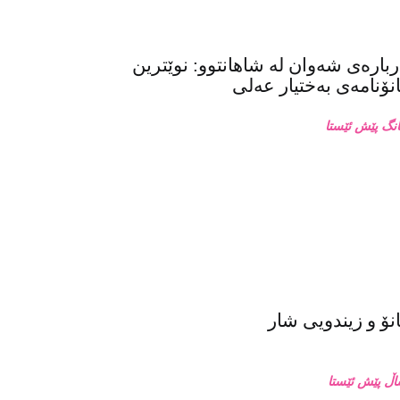
بارەی شەوان لە شاهانتوو: نوێترین
ۆنامەی بەختیار عەلی
ۆ و زیندویی شار