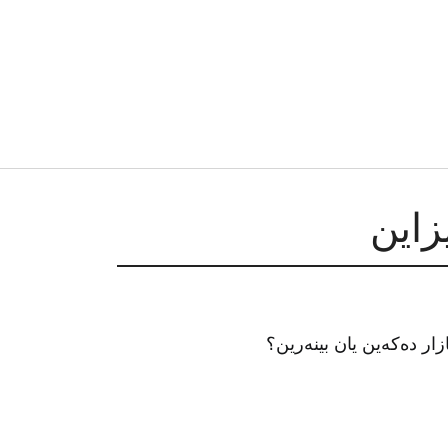
ار دەکەین یان بینەرین؟