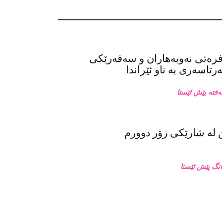
فرەتی نەوبەهاران و سەفەرێکی
تاسەری بە ناو ئێراندا
له‌ شارێکی زۆر دوورم