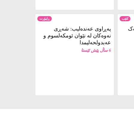
کتێب
ڕاپۆرت
ەک
پەڕاوی عەندەلیب: شەڕی
نەوەکان لە نێوان ئومکەلسوم و
عەبدولحەلیمدا
6 ساڵ پێش ئێستا