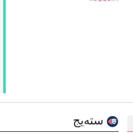
سته‌یج