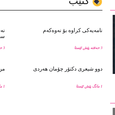
کتێب
نامەیەکی کراوە بۆ نەوەکەم
نە
سەر
3 حەفتە پێش ئێستا
3 حەفتە پێش ئێستا
دوو شیعری دکتۆر چۆمان هەردی
من 
1 مانگ پێش ئێستا
1 مانگ پێش ئێستا