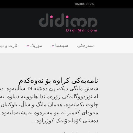
06/08/2026
سەرەکی
سینەما
موزیک
ئارت و دی
نامەیەکی کراوە بۆ نەوەکەم
لە ئۆردووگایەکی زۆرەملێدا هاتوویتە دنیاوە. 
چاوت بکەیتەوە، هەمان مانگ و ساڵ، باوکتیان 
مەودای کەمتر لە نیو مەترەوە بە پشتەملیەوە ن
دەستی کۆماندۆیەک کوژراوە…