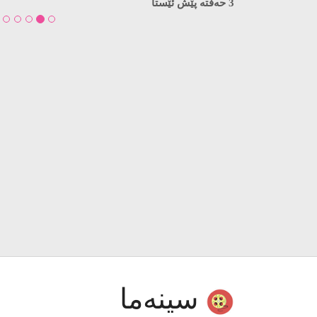
3 حەفتە پێش ئێستا
سینەما