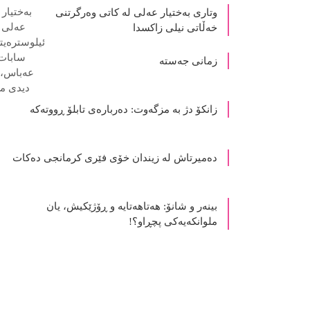
وتاری بەختیار عەلی لە کاتی وەرگرتنی
خەڵاتی نیلی زاکسدا
زمانی جەستە
زانکۆ دژ بە مزگەوت: دەربارەى تابلۆ ڕووتەکە
ده‌میرتاش له‌ زیندان خۆی فێری كرمانجی ده‌كات
بینەر و شانۆ: هەتاھەتایە و ڕۆژێکیش، یان
ملوانکەیەکی پچڕاو؟!