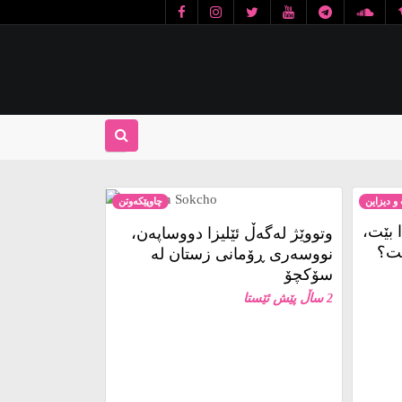
و دیزاین
چاوپێکەوتن
 بێت،
وتووێژ لەگەڵ ئێلیزا دووساپەن،
ێت؟
نووسەری ڕۆمانی زستان لە
سۆکچۆ
2 ساڵ پێش ئێستا