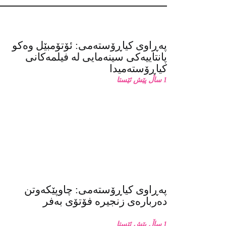
پەڕاوی کیاڕۆستەمی: ئۆتۆمبێل وەکو
پانتاییەکی سینەمایی لە فیلمەکانی
کیاڕۆستەمیدا
1 ساڵ پێش ئێستا
پەڕاوی کیاڕۆستەمی: چاوپێکەوتن
دەربارەی زنجیرە فۆتۆی بەفر
1 ساڵ پێش ئێستا