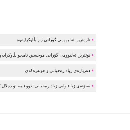
تازەترین ئەلبوومی گۆرانی زاز بڵاوكرایەوە
نوێترین ئەلبوومی گۆرانی موحسین نامجو بڵاوكرایە
دەربارەی زیاد رەحبانی و هونەرەکەی
بەبۆنەی ژیانئاوایی زیاد رەحبانی: دوو نامە بۆ دەلال