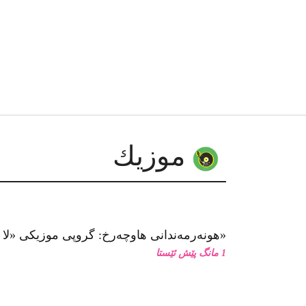
موزیك
هونەرمەندانی هاوچەرخ: گروپی موزیكی «لا كاراڤان پاس»
1 مانگ پێش ئێستا