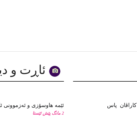
ئاڕت و دیزاین
ئێمە هاوسۆزی و ئەزموونی ئاز
2 مانگ پێش ئێستا