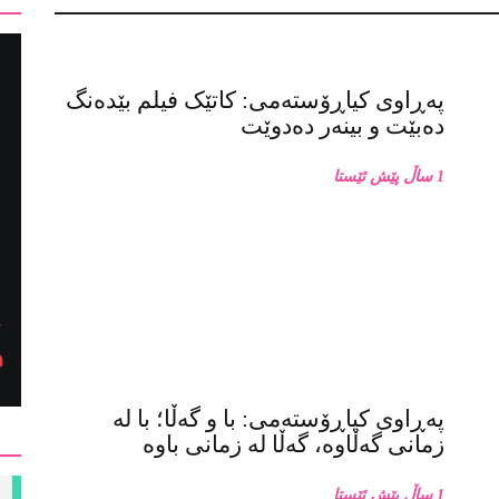
پەڕاوی کیاڕۆستەمی: کاتێک فیلم بێدەنگ
دەبێت و بینەر دەدوێت
1 ساڵ پێش ئێستا
پەڕاوی کیاڕۆستەمی: با و گەڵا؛ با لە
زمانی گەڵاوە، گەڵا لە زمانی باوە
1 ساڵ پێش ئێستا