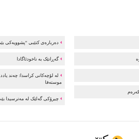
دەربارەی کتێبی “پشوویەکی بێم
وە
گەڕانێک بە ناخودئاگادا
لە لۆچەکانی کراسدا: چەند یاد
موستەفا
 کەرەم
چیرۆکی گەلێک لە مەترسیدا بێت