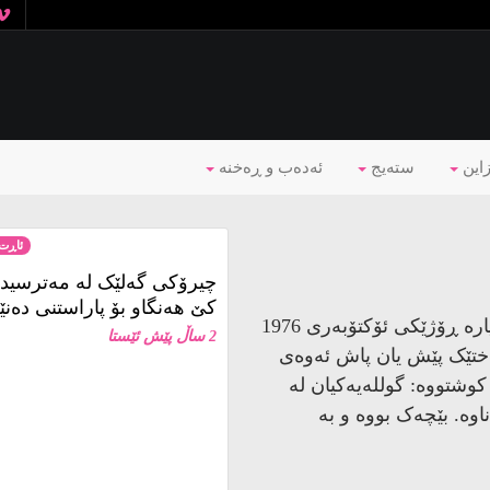
زاین
ستەیج
ئه‌ده‌ب و ڕه‌خنه‌
ئاڕت 
چیرۆکی گەلێک لە مەترسیدا
کێ هەنگاو بۆ پاراستنی دەن
شەش مانگی دیکە، پێ دەنێیتە 19 ساڵییەوە. دیارە ڕۆژێکی ئۆکتۆبەری 1976
2 ساڵ پێش ئێستا
نەختێک پێش یان پاش ئەوەی
کوشتووە: گوللەیەکیان لە
اوە. بێچەک بووە و بە