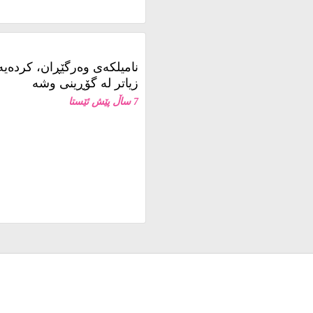
نامیلكه‌ی وەرگێڕان، کردەی
زیاتر لە گۆڕینی وشە
7 ساڵ پێش ئێستا