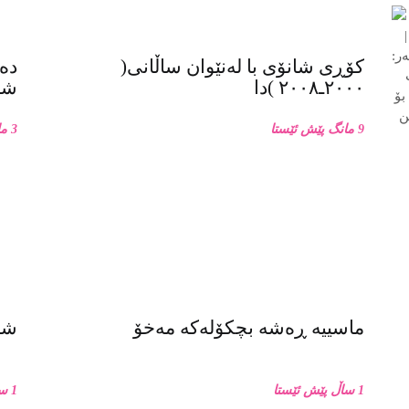
کۆڕی شانۆی با لەنێوان ساڵانی(
دەر
٢٠٠٠ـ٢٠٠٨ )دا
شان
9 مانگ پێش ئێستا
3 مانگ پێش ئێستا
ماسییه ڕەشە بچکۆلەکە مەخۆ
شان
1 ساڵ پێش ئێستا
1 ساڵ پێش ئێستا