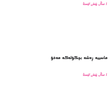
1 ساڵ پێش ئێستا
زۆرترین خوێندراوە
وتاری بەختیار عەلی لە کاتی وەرگرتنی خەڵاتی نیلی زاکسدا
زمانی جەستە
زانکۆ دژ بە مزگەوت: دەربارەى تابلۆ ڕووتەکە