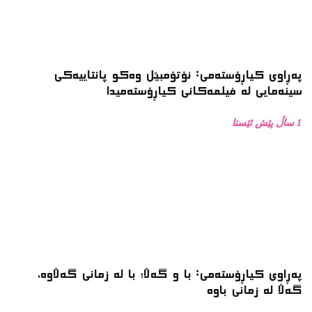
پەڕاوی کیاڕۆستەمی: با و گەڵا؛ با لە زمانی گەڵاوە،
گەڵا لە زمانی باوە
1 ساڵ پێش ئێستا
پەڕاوی کیاڕۆستەمی: چاوپێکەوتن دەربارەی زنجیرە
فۆتۆی بەفر