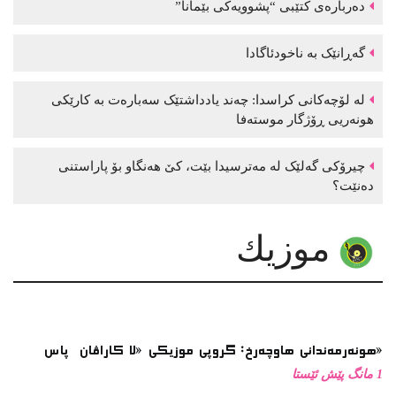
موزیك
هونەرمەندانی هاوچەرخ: گروپی موزیكی «لا كاراڤان پاس»
1 مانگ پێش ئێستا
تازەترین ئەلبوومی گۆرانی زاز بڵاوكرایەوە
نوێترین ئەلبوومی گۆرانی موحسین نامجو بڵاوكرایەوە