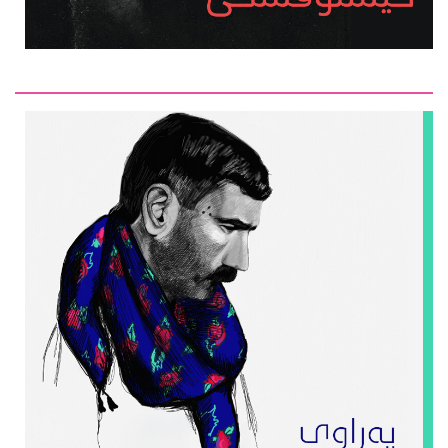
سته‌یج