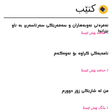
3 حەفتە پێش ئێستا
من له‌ شارێکی زۆر دوورم
1 مانگ پێش ئێستا
دوو شیعری دکتۆر چۆمان هەردی
1 مانگ پێش ئێستا