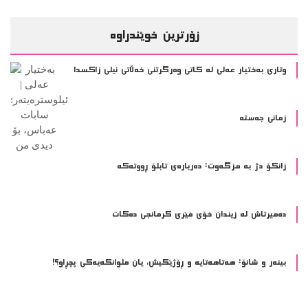
ده‌میرتاش له‌ زیندان خۆی فێری كرمانجی ده‌كات
بینەر و شانۆ: هەتاھەتایە و ڕۆژێکیش، یان ملوانکەیەکی پچڕاو؟!
ئاڕت و دیزاین
ئێمە هاوسۆزی و ئەزموونی ئازار دەکەین یان بینەرین؟
2 مانگ پێش ئێستا