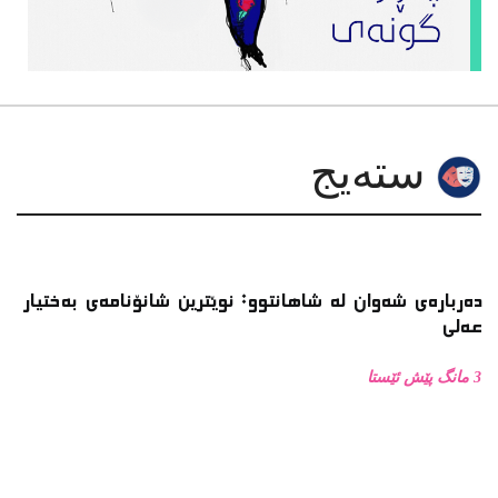
دەربارەی شەوان لە شاهانتوو: نوێترین شانۆنامەی بەختیار
عەلی
3 مانگ پێش ئێستا
کۆڕی شانۆی با لەنێوان ساڵانی( ٢٠٠٠ـ٢٠٠٨ )دا
9 مانگ پێش ئێستا