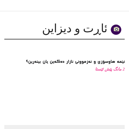
دەربارەی کتێبی “پشوویەکی بێمانا”
گەڕانێک بە ناخودئاگادا
لە لۆچەکانی کراسدا: چەند یادداشتێک سەبارەت بە کارێکی
هونەریی ڕۆژگار موستەفا
چیرۆکی گەلێک لە مەترسیدا بێت، کێ هەنگاو بۆ پاراستنی
دەنێت؟