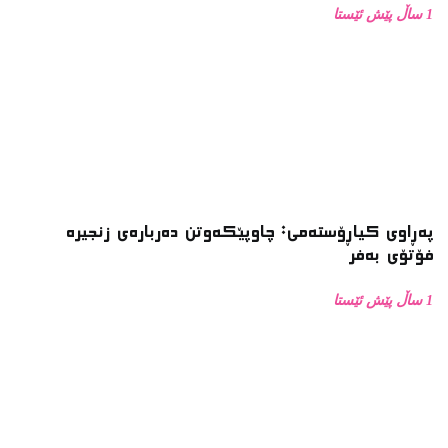
1 ساڵ پێش ئێستا