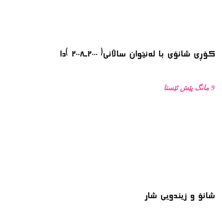
شانۆ و زیندویی شار
1 ساڵ پێش ئێستا
ماسییه ڕەشە بچکۆلەکە مەخۆ