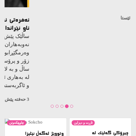
کوژراوە…
3 حەفتە پێش ئێستا
ئاڕت و دیزاین
چاوپێکەوتن
چیرۆکی گەلێک لە
وتووێژ لەگەڵ ئێلیزا
مەترسیدا بێت، کێ هەنگاو
دووساپەن، نووسەری ڕۆمانی
بۆ پاراستنی دەنێت؟
زستان لە سۆکچۆ
2 ساڵ پێش ئێستا
2 ساڵ پێش ئێستا
کتێب
ڕاپۆرت