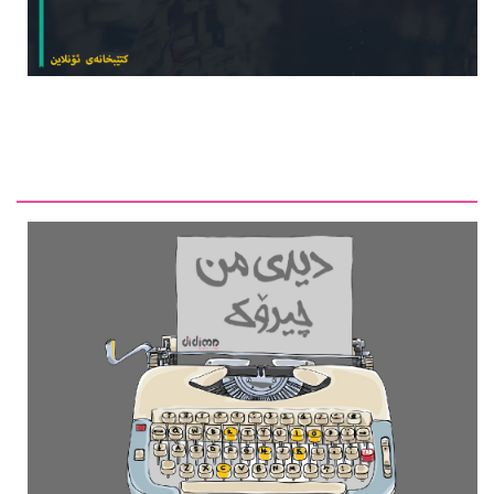
دیدی من ماڵپەڕێکی کلتووریی کوردییە، لە لایەن چەند گەنجێكه‌وه‌
بەڕێوە دەبرێت، هەوڵ دەدات لە ڕێگەی کارکردنی ڕۆژنامەوانی
لە بابەتەکانی وەرگێڕان، ڕەخنە، چاوپێکەوتن و هەواڵی ڕۆژانە، بە
شێوازێکی نوێ و بابەتییانە لە کایەی کلتووردا کار بکات، بە
ئامانجی کاریگەریدانان لە کاری ڕۆژنامەوانیی کلتووریی کوردی -