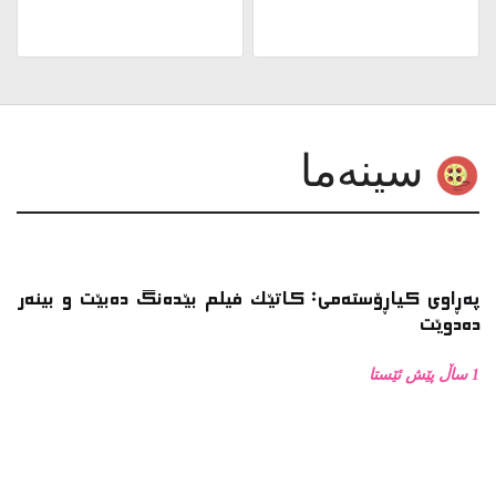
پەڕاوی کیاڕۆستەمی: کاتێک فیلم بێدەنگ دەبێت و بینەر
دەدوێت
1 ساڵ پێش ئێستا
پەڕاوی کیاڕۆستەمی: ئۆتۆمبێل وەکو پانتاییەکی
سینەمایی لە فیلمەکانی کیاڕۆستەمیدا
1 ساڵ پێش ئێستا