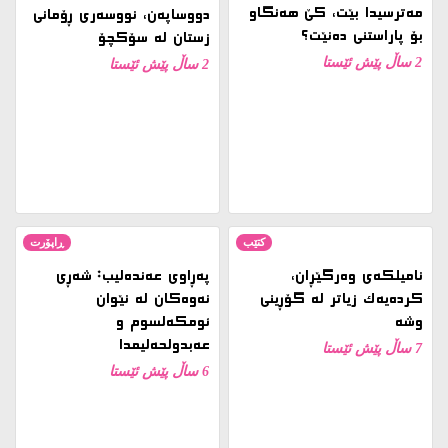
نامیلكه‌ی وەرگێڕان،
پەڕاوی عەندەلیب: شەڕی
کردەیەک زیاتر لە گۆڕینی
نەوەکان لە نێوان
وشە
ئومکەلسوم و
عەبدولحەلیمدا
7 ساڵ پێش ئێستا
6 ساڵ پێش ئێستا
سینەما