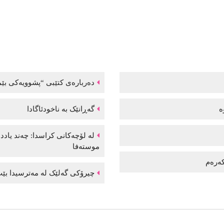
دەربارەی کتێبی “پشوویەکی بێم
وە
گەڕانێک بە ناخودئاگادا
لە لۆچەکانی کراسدا: چەند یاد
موستەفا
 کەرەم
چیرۆکی گەلێک لە مەترسیدا بێت