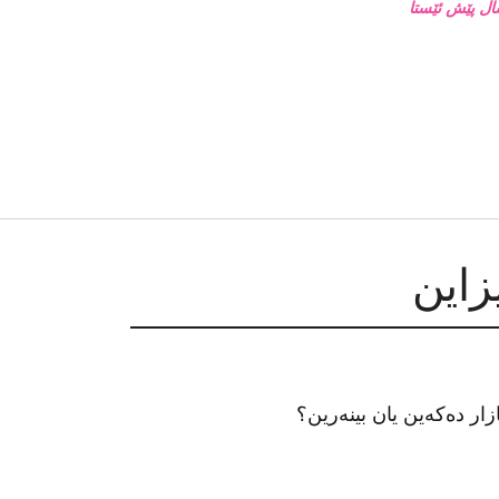
ار دەکەین یان بینەرین؟