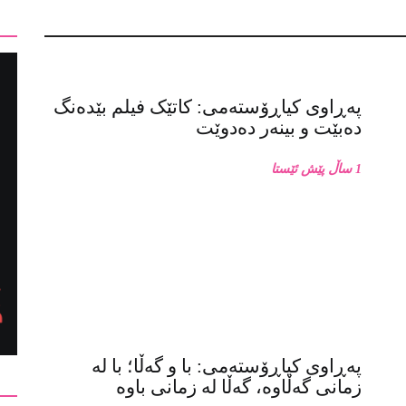
پەڕاوی کیاڕۆستەمی: کاتێک فیلم بێدەنگ
دەبێت و بینەر دەدوێت
1 ساڵ پێش ئێستا
پەڕاوی کیاڕۆستەمی: با و گەڵا؛ با لە
زمانی گەڵاوە، گەڵا لە زمانی باوە