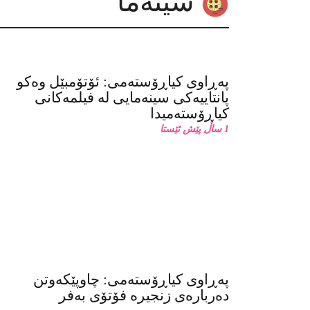
سینەما
پەڕاوی کیاڕۆستەمی: ئۆتۆمبێل وەکو
پانتاییەکی سینەمایی لە فیلمەکانی
کیاڕۆستەمیدا
1 ساڵ پێش ئێستا
پەڕاوی کیاڕۆستەمی: چاوپێکەوتن
دەربارەی زنجیرە فۆتۆی بەفر