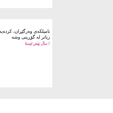
3 حەفتە پێش ئێستا
نامیلكه‌ی وەرگێڕان، کردەی
زیاتر لە گۆڕینی وشە
شەش مانگی دیکە، پێ دەنێیتە 19 ساڵییەوە. دیارە ڕۆژێکی ئۆکتۆبەری 1976
7 ساڵ پێش ئێستا
یان پاش ئەوەی
للەیەکیان لە
بووە و بە