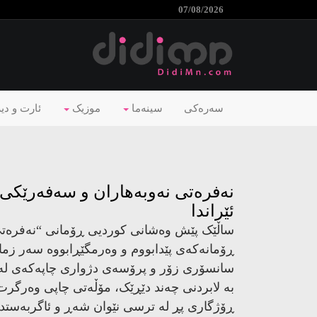
07/08/2026
سەرەکی
سینەما
موزیک
ئارت و دی