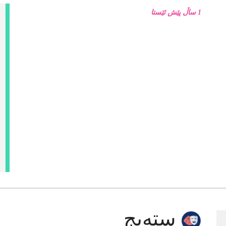
1 ساڵ پێش ئێستا
سته‌یج