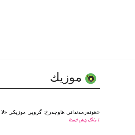
موزیك
هونەرمەندانی هاوچەرخ: گروپی موزیكی «لا كاراڤان پاس»
1 مانگ پێش ئێستا