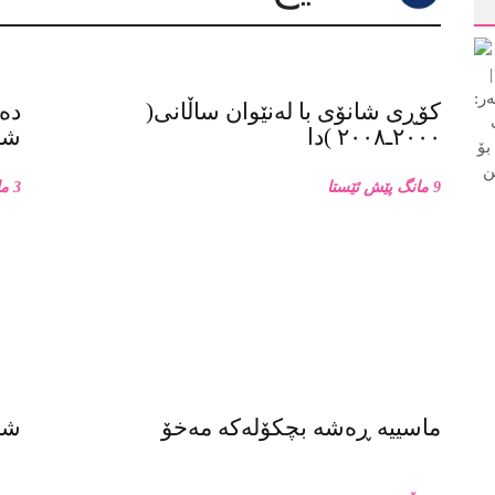
کۆڕی شانۆی با لەنێوان ساڵانی(
دەر
٢٠٠٠ـ٢٠٠٨ )دا
شان
9 مانگ پێش ئێستا
3 مانگ پێش ئێستا
ماسییه ڕەشە بچکۆلەکە مەخۆ
شان