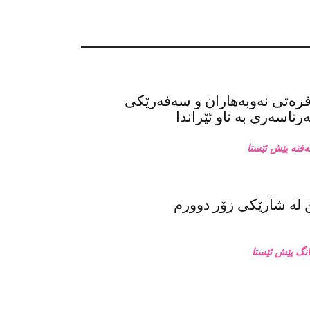
فرەتی نەوبەهاران و سەفەرێکی
تاسەری بە ناو ئێراندا
له‌ شارێکی زۆر دوورم