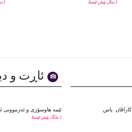
1 ساڵ پێش ئێستا
1 ساڵ پێش ئێستا
ئاڕت و دیزاین
ئێمە هاوسۆزی و ئەزموونی ئاز
2 مانگ پێش ئێستا