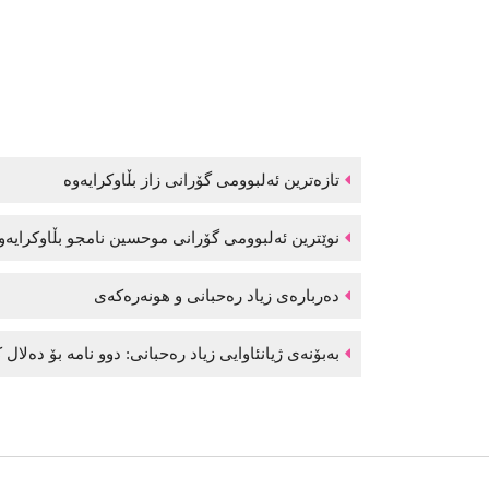
تازەترین ئەلبوومی گۆرانی زاز بڵاوكرایەوە
نوێترین ئەلبوومی گۆرانی موحسین نامجو بڵاوكرایە
دەربارەی زیاد رەحبانی و هونەرەکەی
بەبۆنەی ژیانئاوایی زیاد رەحبانی: دوو نامە بۆ دەلال