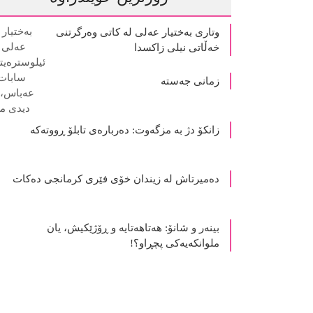
وتاری بەختیار عەلی لە کاتی وەرگرتنی
خەڵاتی نیلی زاکسدا
زمانی جەستە
زانکۆ دژ بە مزگەوت: دەربارەى تابلۆ ڕووتەکە
ده‌میرتاش له‌ زیندان خۆی فێری كرمانجی ده‌كات
بینەر و شانۆ: هەتاھەتایە و ڕۆژێکیش، یان
ملوانکەیەکی پچڕاو؟!