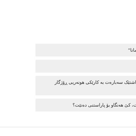
انا”
داشتێک سەبارەت بە کارێکی هونەریی ڕۆژگار
، کێ هەنگاو بۆ پاراستنی دەنێت؟