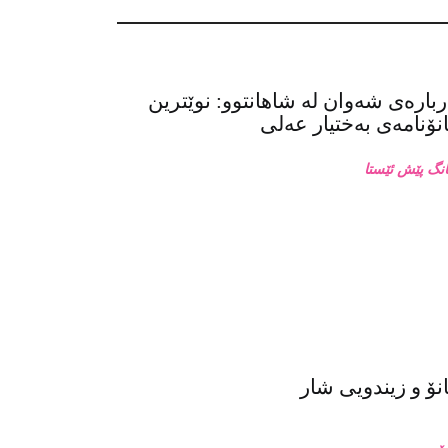
بارەی شەوان لە شاهانتوو: نوێترین
ۆنامەی بەختیار عەلی
ۆ و زیندویی شار