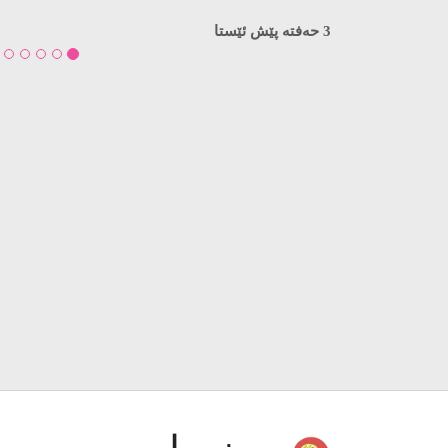
نامەیەکی کراوە بۆ نەوەکەم
لە ئۆردووگایەکی زۆرەملێدا هاتوویتە دنیاوە. نەختێک پێش 
چاوت بکەیتەوە، هەمان مانگ و ساڵ، باوکتیان کوشتووە: گو
مەودای کەمتر لە نیو مەترەوە بە پشتەملیەوە ناوە. بێچەک 
دەستی کۆماندۆیەک کوژراوە…
3 حەفتە پێش ئێستا