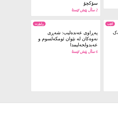
سۆکچۆ
2 ساڵ پێش ئێستا
کتێب
ڕاپۆرت
ەک
پەڕاوی عەندەلیب: شەڕی
نەوەکان لە نێوان ئومکەلسوم و
عەبدولحەلیمدا
6 ساڵ پێش ئێستا