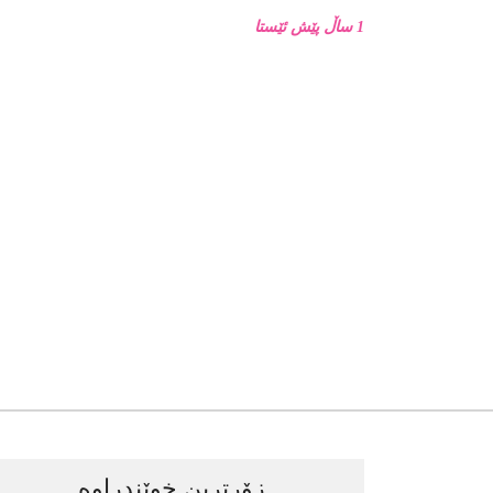
1 ساڵ پێش ئێستا
زۆرترین خوێندراوە