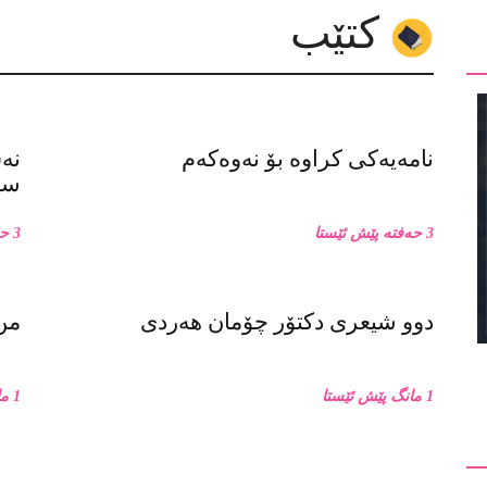
کتێب
نامەیەکی کراوە بۆ نەوەکەم
نە
سەر
3 حەفتە پێش ئێستا
3 حەفتە پێش ئێستا
دوو شیعری دکتۆر چۆمان هەردی
من 
1 مانگ پێش ئێستا
1 مانگ پێش ئێستا