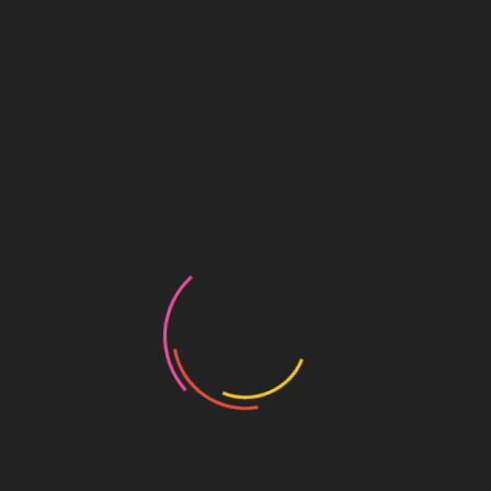
9 مانگ پێش ئێستا
شانۆ و زیندویی شار
1 ساڵ پێش ئێستا