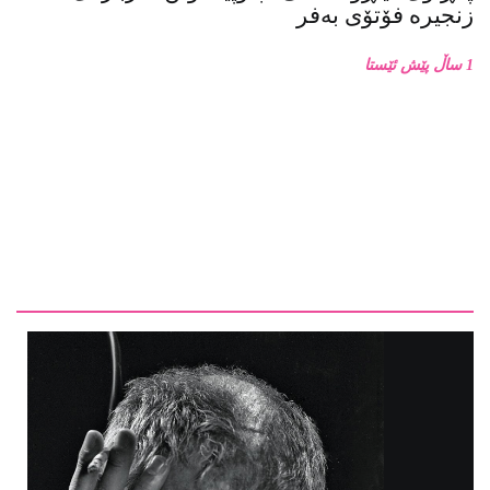
1 ساڵ پێش ئێستا