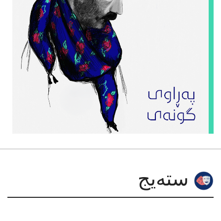
سته‌یج