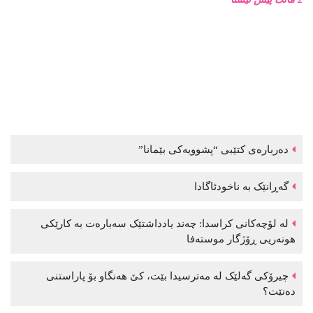
دەربارەی کتێبی “پشوویەکی بێمانا”
گەڕانێک بە ناخودئاگادا
لە لۆچەکانی کراسدا: چەند یادداشتێک سەبارەت بە کارێکی
هونەریی ڕۆژگار موستەفا
چیرۆکی گەلێک لە مەترسیدا بێت، کێ هەنگاو بۆ پاراستنی
دەنێت؟