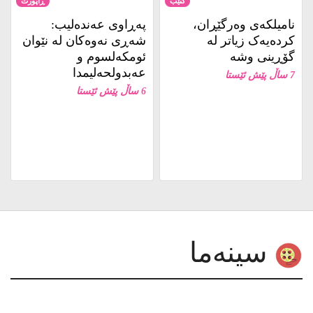
نامیلكه‌ی وەرگێڕان،
پەڕاوی عەندەلیب:
کردەیەک زیاتر لە
شەڕی نەوەکان لە نێوان
گۆڕینی وشە
ئومکەلسوم و
عەبدولحەلیمدا
7 ساڵ پێش ئێستا
6 ساڵ پێش ئێستا
سینەما