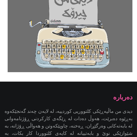
دیدی من ماڵپەڕێکی کلتووریی کوردییە، لە لایەن چەند گەنجێكه‌وه‌
بەڕێوە دەبرێت، هەوڵ دەدات لە ڕێگەی کارکردنی ڕۆژنامەوانی
لە بابەتەکانی وەرگێڕان، ڕەخنە، چاوپێکەوتن و هەواڵی ڕۆژانە، بە
شێوازێکی نوێ و بابەتییانە لە کایەی کلتووردا کار بکات، بە
ئامانجی کاریگەریدانان لە کاری ڕۆژنامەوانیی کلتووریی کوردی -