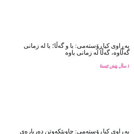
پەڕاوی کیاڕۆستەمی: با و گەڵا؛ با لە زمانی
گەڵاوە، گەڵا لە زمانی باوە
1 ساڵ پێش ئێستا
پەڕاوی کیاڕۆستەمی: چاوپێکەوتن دەربارەی
زنجیرە فۆتۆی بەفر