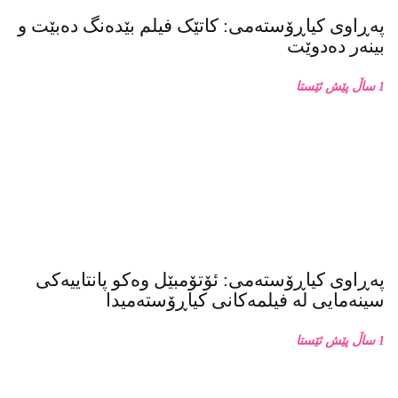
پەڕاوی کیاڕۆستەمی: کاتێک فیلم بێدەنگ دەبێت و
بینەر دەدوێت
1 ساڵ پێش ئێستا
پەڕاوی کیاڕۆستەمی: ئۆتۆمبێل وەکو پانتاییەکی
سینەمایی لە فیلمەکانی کیاڕۆستەمیدا
1 ساڵ پێش ئێستا