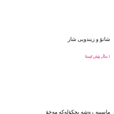
شانۆ و زیندویی شار
1 ساڵ پێش ئێستا
ماسییه ڕەشە بچکۆلەکە مەخۆ