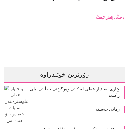
1 ساڵ پێش ئێستا
زۆرترین خوێندراوە
وتاری بەختیار عەلی لە کاتی وەرگرتنی خەڵاتی نیلی
زاکسدا
زمانی جەستە
زانکۆ دژ بە مزگەوت: دەربارەى تابلۆ ڕووتەکە