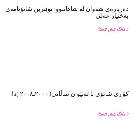
دەربارەی شەوان لە شاهانتوو: نوێترین شانۆنامەی
بەختیار عەلی
3 مانگ پێش ئێستا
کۆڕی شانۆی با لەنێوان ساڵانی( ٢٠٠٠ـ٢٠٠٨ )دا
9 مانگ پێش ئێستا