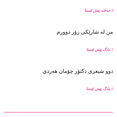
3 حەفتە پێش ئێستا
من له‌ شارێکی زۆر دوورم
1 مانگ پێش ئێستا
دوو شیعری دکتۆر چۆمان هەردی
1 مانگ پێش ئێستا