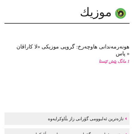
موزیك
هونەرمەندانی هاوچەرخ: گروپی موزیكی «لا كاراڤان
پاس»
1 مانگ پێش ئێستا
تازەترین ئەلبوومی گۆرانی زاز بڵاوكرایەوە
نوێترین ئەلبوومی گۆرانی موحسین نامجو بڵاوكرایەوە