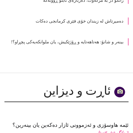
ده‌میرتاش له‌ زیندان خۆی فێری كرمانجی ده‌كات
بینەر و شانۆ: هەتاھەتایە و ڕۆژێکیش، یان ملوانکەیەکی پچڕاو؟!
ئاڕت و دیزاین
ئێمە هاوسۆزی و ئەزموونی ئازار دەکەین یان بینەرین؟
2 مانگ پێش ئێستا