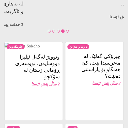
کوژراوە…
3 حەفتە پێش ئێستا
ئاڕت و دیزاین
چاوپێکەوتن
چیرۆکی گەلێک لە
وتووێژ لەگەڵ ئێلیزا
مەترسیدا بێت، کێ
دووساپەن، نووسەری
هەنگاو بۆ پاراستنی
ڕۆمانی زستان لە
دەنێت؟
سۆکچۆ
2 ساڵ پێش ئێستا
2 ساڵ پێش ئێستا
کتێب
ڕاپۆرت