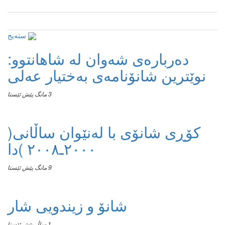
سته‌یج
دەربارەی شەوان لە شاهانتوو:
نوێترین شانۆنامەی بەختیار عەلی
3 مانگ پێش ئێستا
کۆڕی شانۆی با لەنێوان ساڵانی(
٢٠٠٠ـ٢٠٠٨ )دا
9 مانگ پێش ئێستا
شانۆ و زیندویی شار
1 ساڵ پێش ئێستا