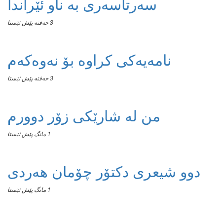
سەرتاسەری بە ناو ئێراندا
3 حەفتە پێش ئێستا
نامەیەکی کراوە بۆ نەوەکەم
3 حەفتە پێش ئێستا
من له‌ شارێکی زۆر دوورم
1 مانگ پێش ئێستا
دوو شیعری دکتۆر چۆمان هەردی
1 مانگ پێش ئێستا