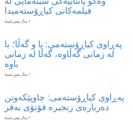
وەکو پانتاییەکی سینەمایی لە
فیلمەکانی کیاڕۆستەمیدا
1 ساڵ پێش ئێستا
پەڕاوی کیاڕۆستەمی: با و گەڵا؛ با
لە زمانی گەڵاوە، گەڵا لە زمانی
باوە
1 ساڵ پێش ئێستا
پەڕاوی کیاڕۆستەمی: چاوپێکەوتن
دەربارەی زنجیرە فۆتۆی بەفر
1 ساڵ پێش ئێستا