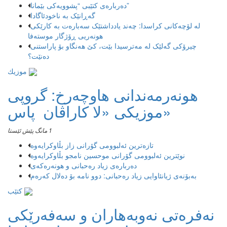
دەربارەی کتێبی “پشوویەکی بێمانا”
گەڕانێک بە ناخودئاگادا
لە لۆچەکانی کراسدا: چەند یادداشتێک سەبارەت بە کارێکی
هونەریی ڕۆژگار موستەفا
چیرۆکی گەلێک لە مەترسیدا بێت، کێ هەنگاو بۆ پاراستنی
دەنێت؟
موزیك
هونەرمەندانی هاوچەرخ: گروپی
موزیكی «لا كاراڤان پاس»
1 مانگ پێش ئێستا
تازەترین ئەلبوومی گۆرانی زاز بڵاوكرایەوە
نوێترین ئەلبوومی گۆرانی موحسین نامجو بڵاوكرایەوە
دەربارەی زیاد رەحبانی و هونەرەکەی
بەبۆنەی ژیانئاوایی زیاد رەحبانی: دوو نامە بۆ دەلال کەرەم
کتێب
نەفرەتی نەوبەهاران و سەفەرێکی