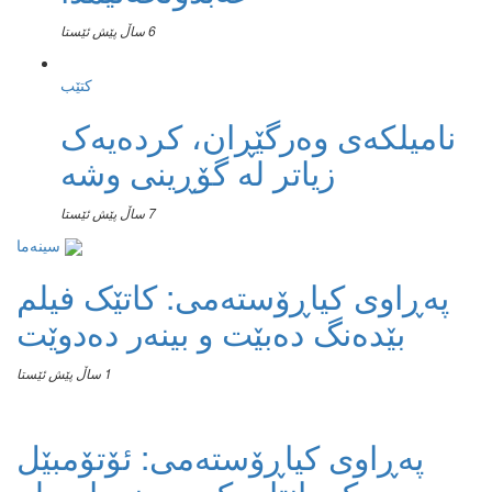
6 ساڵ پێش ئێستا
کتێب
نامیلكه‌ی وەرگێڕان، کردەیەک
زیاتر لە گۆڕینی وشە
7 ساڵ پێش ئێستا
سینەما
پەڕاوی کیاڕۆستەمی: کاتێک فیلم
بێدەنگ دەبێت و بینەر دەدوێت
1 ساڵ پێش ئێستا
پەڕاوی کیاڕۆستەمی: ئۆتۆمبێل