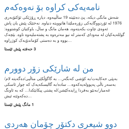
نامەیەکی کراوە بۆ نەوەکەم
شەش مانگی دیکە، پێ دەنێیتە 19 ساڵییەوە. دیارە ڕۆژێکی ئۆکتۆبەری
1976 لە ئۆردووگایەکی زۆرەملێدا هاتوویتە دنیاوە. نەختێک پێش یان پاش
ئەوەی چاوت بکەیتەوە، هەمان مانگ و ساڵ، باوکتیان کوشتووە:
گوللەیەکیان لە مەودای کەمتر لە نیو مەترەوە بە پشتەملیەوە ناوە. بێچەک
بووە و بە دەستی کۆماندۆیەک کوژراوە…
3 حەفتە پێش ئێستا
من له‌ شارێکی زۆر دوورم
به‌پێی حه‌کایه‌ت/به‌ کۆشی که‌نگه‌ر‌‌… به‌ گاگۆڵکێی مناڵیی/ده‌گه‌یته‌ لام/
به‌سه‌ر باڵی په‌پووله‌یه‌که‌وه‌‌… ساده‌/به‌ گالیسکه‌یه‌ک که‌ چوار ئاسکی
غه‌مبار/به‌نێو به‌فردا ڕایده‌کێشن/له‌ پشتی پیکابێکدا… که‌ به‌ ئاونگ
ده‌که‌وێته‌ ئیش…
1 مانگ پێش ئێستا
دوو شیعری دکتۆر چۆمان هەردی