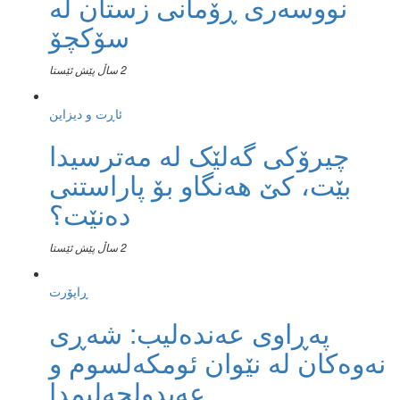
نووسەری ڕۆمانی زستان لە
سۆکچۆ
2 ساڵ پێش ئێستا
ئاڕت و دیزاین
چیرۆکی گەلێک لە مەترسیدا
بێت، کێ هەنگاو بۆ پاراستنی
دەنێت؟
2 ساڵ پێش ئێستا
ڕاپۆرت
پەڕاوی عەندەلیب: شەڕی
نەوەکان لە نێوان ئومکەلسوم و
عەبدولحەلیمدا