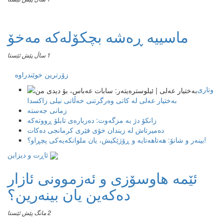
ماسییه ڕەشە بچکۆلەکە مەخۆ
1 ساڵ پێش ئێستا
زۆرترین خوێندراوە
وتاری
بەختیار عەلی لە کاتی وەرگرتنی خەڵاتی نیلی زاکسدا
زمانی جەستە
زانکۆ دژ بە مزگەوت: دەربارەى تابلۆ ڕووتەکە
ده‌میرتاش له‌ زیندان خۆی فێری كرمانجی ده‌كات
بینەر و شانۆ: هەتاھەتایە و ڕۆژێکیش، یان ملوانکەیەکی پچڕاو؟!
ئاڕت و دیزاین
ئێمە هاوسۆزی و ئەزموونی ئازار
دەکەین یان بینەرین؟
2 مانگ پێش ئێستا