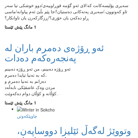
سەیری پۆلیسەکانت کە/لای ئەو گۆمە قوڕاوییەی/دوو خوشکی تیا سەر
ئاو کەوتوون،/سەیری پەتەکانی دەستیان!/جا پێم بڵێ ئەم پیاوانە/ماسی
ڕاو دەکەن یان حۆری؟/ڕزگارکەرن یان تاوانکار؟
1 مانگ پێش ئێستا
ئەو ڕۆژەی دەمرم باران لە
پەنجەرەکەم دەدات
ئەو ڕۆژە دەبینم، من ئەو ڕۆژە دەبینم
کە بە تەنیا تیایدا دەمرم،
دەزانم بە تەنیا دەمرم و
مردن وەک عاشقێکی نابەڵەد
کۆڵانە و کۆڵان دوام دەکەوێت…
1 مانگ پێش ئێستا
چاوپێکەوتن
وتووێژ لەگەڵ ئێلیزا دووساپەن،