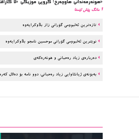
هونەرمەندانی هاوچەرخ: گروپی موزیكی «لا كاراڤان پاس»
1 مانگ پێش ئێستا
تازەترین ئەلبوومی گۆرانی زاز بڵاوكرایەوە
نوێترین ئەلبوومی گۆرانی موحسین نامجو بڵاوكرایەوە
دەربارەی زیاد رەحبانی و هونەرەکەی
بەبۆنەی ژیانئاوایی زیاد رەحبانی: دوو نامە بۆ دەلال کەر