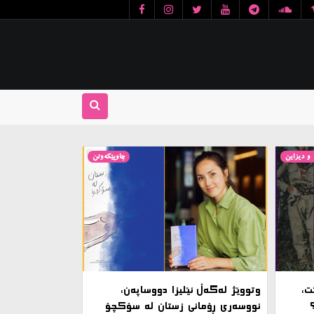
 و دیزاین
چاوپێکەوتن
ت،
وتووێژ لەگەڵ ئێلیزا دووساپەن،
نووسەری ڕۆمانی زستان لە سۆکچۆ