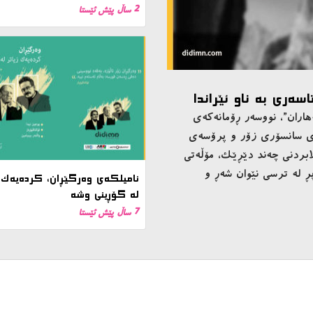
2 ساڵ پێش ئێستا
شەش مانگی دیکە، پێ دەنێیتە 19 ساڵییەوە. دیارە ڕۆژێکی ئۆکتۆبەری 1976 لە
 پێش یان پاش ئەوەی چاوت
للەیەکیان لە مەودای کەمتر لە
ە دەستی کۆماندۆیەک کوژراوە…
نامیلكه‌ی وەرگێڕان، کردەیەک ز
لە گۆڕینی وشە
7 ساڵ پێش ئێستا