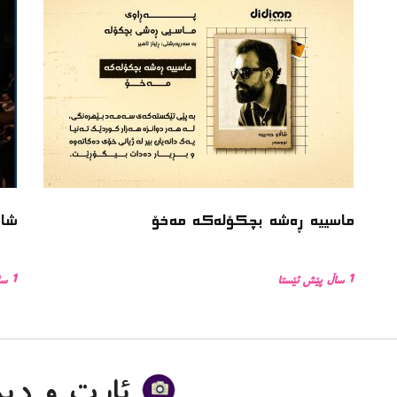
ماسییه ڕەشە بچکۆلەکە مەخۆ
شان
1 ساڵ پێش ئێستا
1 ساڵ پێش ئێستا
ئاڕت و دیزاین