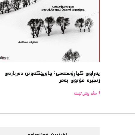
پەڕاوی کیاڕۆستەمی: چاوپێکەوتن دەربارەی
زنجیرە فۆتۆی بەفر
1 ساڵ پێش ئێستا
زۆرترین خوێندراوە