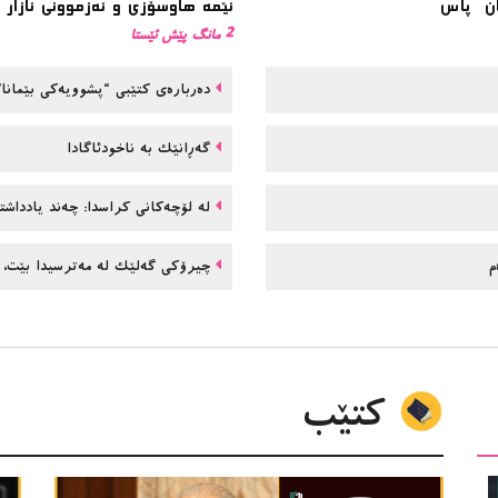
ئێمە هاوسۆزی و ئەزموونی ئازار 
2 مانگ پێش ئێستا
دەربارەی کتێبی “پشوویەکی بێمانا
گەڕانێک بە ناخودئاگادا
لە لۆچەکانی کراسدا: چەند یادداش
ەم
چیرۆکی گەلێک لە مەترسیدا بێت، 
کتێب