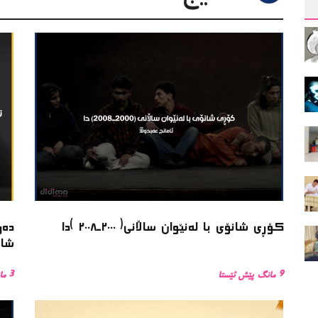
کۆڕی شانۆی با لەنێوان ساڵانی( ٢٠٠٠ـ٢٠٠٨ )دا
دەر
شان
9 مانگ پێش ئێستا
3 مانگ پێش ئێستا