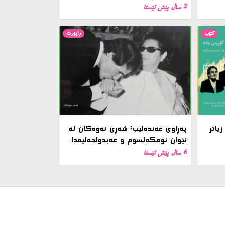
2 ساڵ پێش ئێستا
کتێب
ڕاپۆرت
یاتر
پەڕاوی عەندەلیب: شەڕی نەوەکان لە
نێوان ئومکەلسوم و عەبدولحەلیمدا
6 ساڵ پێش ئێستا