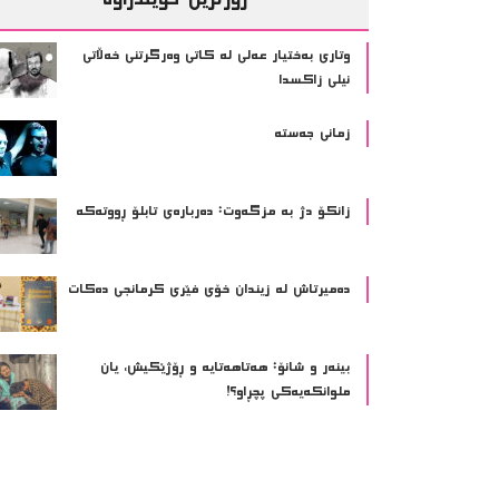
وتاری بەختیار عەلی لە کاتی وەرگرتنی خەڵاتی
نیلی زاکسدا
زمانی جەستە
زانکۆ دژ بە مزگەوت: دەربارەى تابلۆ ڕووتەکە
ده‌میرتاش له‌ زیندان خۆی فێری كرمانجی ده‌كات
بینەر و شانۆ: هەتاھەتایە و ڕۆژێکیش، یان
ملوانکەیەکی پچڕاو؟!