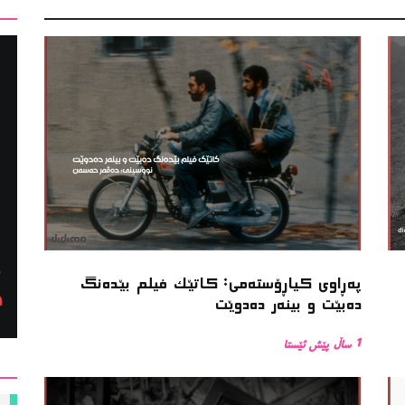
پەڕاوی کیاڕۆستەمی: کاتێک فیلم بێدەنگ
دەبێت و بینەر دەدوێت
1 ساڵ پێش ئێستا