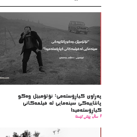
پەڕاوی کیاڕۆستەمی: ئۆتۆمبێل وەکو
پانتاییەکی سینەمایی لە فیلمەکانی
کیاڕۆستەمیدا
1 ساڵ پێش ئێستا