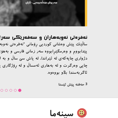
نامەیەکی کراوە بۆ نەوەکەم
ئۆردووگایەکی زۆرەملێدا هاتوویتە دنیاوە. نەختێک
بکەیتەوە، هەمان مانگ و ساڵ، باوکتیان کوشتووە: گو
نیو مەترەوە بە پشتەملیەوە ناوە. بێچەک بووە و ب
3 حەفتە پێش ئێستا
سینەما