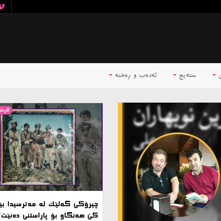
ن
ستەیج
ئه‌ده‌ب و ڕه‌خنه‌
ئاڕت
چیرۆکی گەلێک لە مەترسیدا بێ
کێ هەنگاو بۆ پاراستنی دەنێت؟