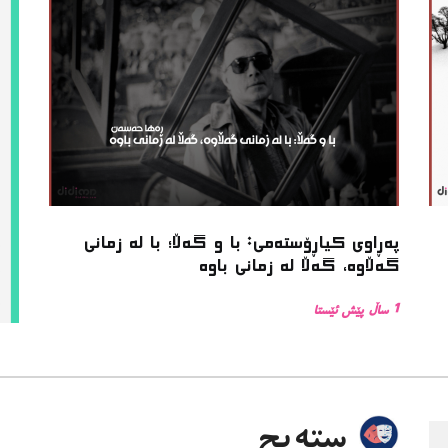
پەڕاوی کیاڕۆستەمی: با و گەڵا؛ با لە زمانی
گەڵاوە، گەڵا لە زمانی باوە
1 ساڵ پێش ئێستا
سته‌یج