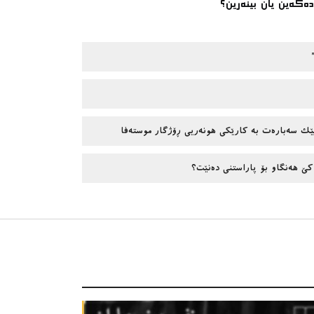
دەکەین یان بینەرین؟
”
تێک سەبارەت بە کارێکی هونەریی ڕۆژگار موستەفا
کێ هەنگاو بۆ پاراستنی دەنێت؟