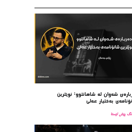
بارەی شەوان لە شاهانتوو: نوێترین
ۆنامەی بەختیار عەلی