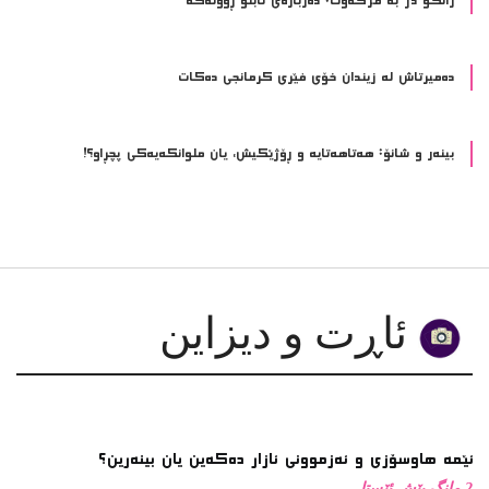
ده‌میرتاش له‌ زیندان خۆی فێری كرمانجی ده‌كات
بینەر و شانۆ: هەتاھەتایە و ڕۆژێکیش، یان ملوانکەیەکی پچڕاو؟!
ئاڕت و دیزاین
ئێمە هاوسۆزی و ئەزموونی ئازار دەکەین یان بینەرین؟
2 مانگ پێش ئێستا