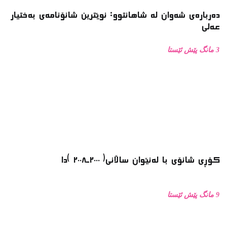
دەربارەی شەوان لە شاهانتوو: نوێترین شانۆنامەی بەختیار
عەلی
3 مانگ پێش ئێستا
کۆڕی شانۆی با لەنێوان ساڵانی( ٢٠٠٠ـ٢٠٠٨ )دا
9 مانگ پێش ئێستا