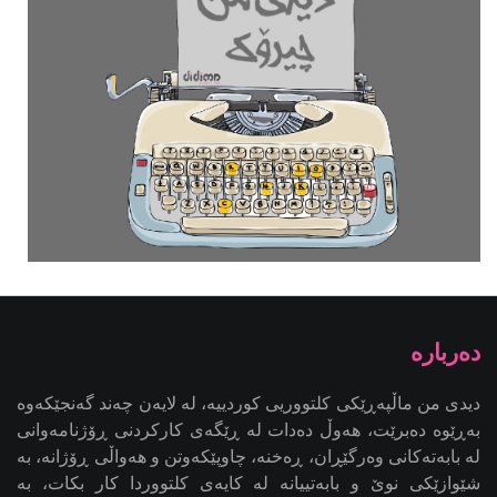
دیدی من ماڵپەڕێکی کلتووریی کوردییە، لە لایەن چەند گەنجێكه‌وه‌
بەڕێوە دەبرێت، هەوڵ دەدات لە ڕێگەی کارکردنی ڕۆژنامەوانی
لە بابەتەکانی وەرگێڕان، ڕەخنە، چاوپێکەوتن و هەواڵی ڕۆژانە، بە
شێوازێکی نوێ و بابەتییانە لە کایەی کلتووردا کار بکات، بە
ئامانجی کاریگەریدانان لە کاری ڕۆژنامەوانیی کلتووریی کوردی -