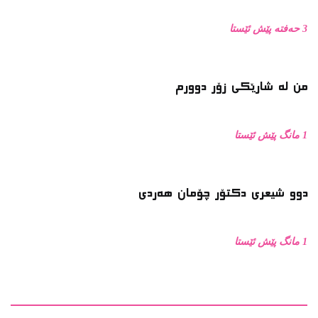
3 حەفتە پێش ئێستا
من له‌ شارێکی زۆر دوورم
1 مانگ پێش ئێستا
دوو شیعری دکتۆر چۆمان هەردی
1 مانگ پێش ئێستا