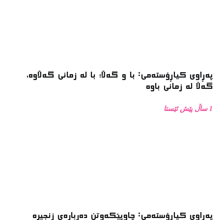
پەڕاوی کیاڕۆستەمی: با و گەڵا؛ با لە زمانی گەڵاوە،
گەڵا لە زمانی باوە
1 ساڵ پێش ئێستا
پەڕاوی کیاڕۆستەمی: چاوپێکەوتن دەربارەی زنجیرە
فۆتۆی بەفر