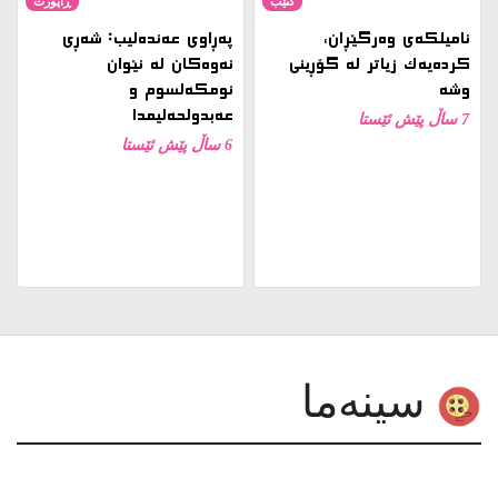
نامیلكه‌ی وەرگێڕان،
پەڕاوی عەندەلیب: شەڕی
کردەیەک زیاتر لە گۆڕینی
نەوەکان لە نێوان
وشە
ئومکەلسوم و
عەبدولحەلیمدا
7 ساڵ پێش ئێستا
6 ساڵ پێش ئێستا
سینەما