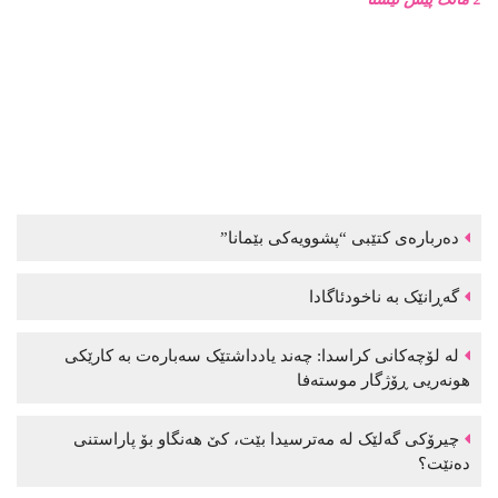
دەربارەی کتێبی “پشوویەکی بێمانا”
گەڕانێک بە ناخودئاگادا
لە لۆچەکانی کراسدا: چەند یادداشتێک سەبارەت بە کارێکی
هونەریی ڕۆژگار موستەفا
چیرۆکی گەلێک لە مەترسیدا بێت، کێ هەنگاو بۆ پاراستنی
دەنێت؟