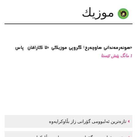
موزیك
هونەرمەندانی هاوچەرخ: گروپی موزیكی «لا كاراڤان پاس»
1 مانگ پێش ئێستا
تازەترین ئەلبوومی گۆرانی زاز بڵاوكرایەوە
نوێترین ئەلبوومی گۆرانی موحسین نامجو بڵاوكرایەوە