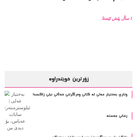
1 ساڵ پێش ئێستا
زۆرترین خوێندراوە
وتاری بەختیار عەلی لە کاتی وەرگرتنی خەڵاتی نیلی زاکسدا
زمانی جەستە
زانکۆ دژ بە مزگەوت: دەربارەى تابلۆ ڕووتەکە