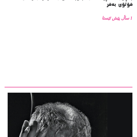
1 ساڵ پێش ئێستا