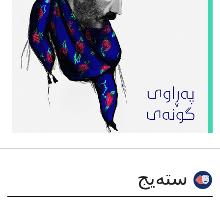
سته‌یج