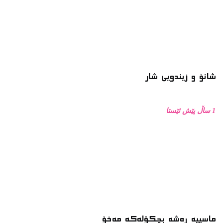
شانۆ و زیندویی شار
1 ساڵ پێش ئێستا
ماسییه ڕەشە بچکۆلەکە مەخۆ