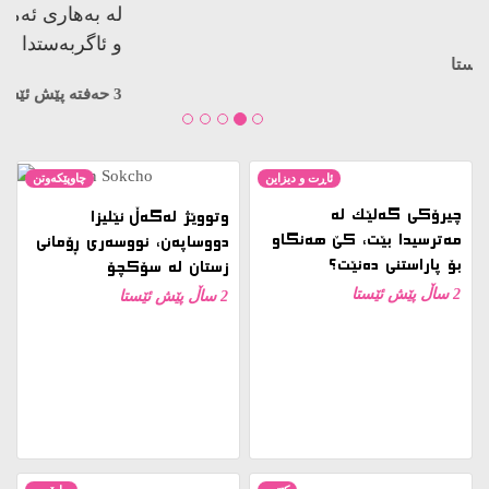
کوژراوە…
3 حەفتە پێش ئێستا
ئاڕت و دیزاین
چاوپێکەوتن
چیرۆکی گەلێک لە
وتووێژ لەگەڵ ئێلیزا
مەترسیدا بێت، کێ هەنگاو
دووساپەن، نووسەری ڕۆمانی
بۆ پاراستنی دەنێت؟
زستان لە سۆکچۆ
2 ساڵ پێش ئێستا
2 ساڵ پێش ئێستا
کتێب
ڕاپۆرت