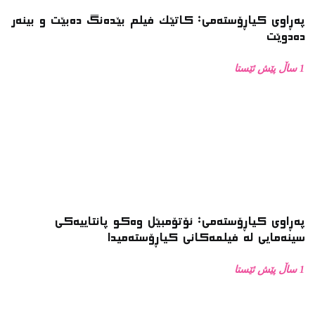
پەڕاوی کیاڕۆستەمی: کاتێک فیلم بێدەنگ دەبێت و بینەر
دەدوێت
1 ساڵ پێش ئێستا
پەڕاوی کیاڕۆستەمی: ئۆتۆمبێل وەکو پانتاییەکی
سینەمایی لە فیلمەکانی کیاڕۆستەمیدا
1 ساڵ پێش ئێستا