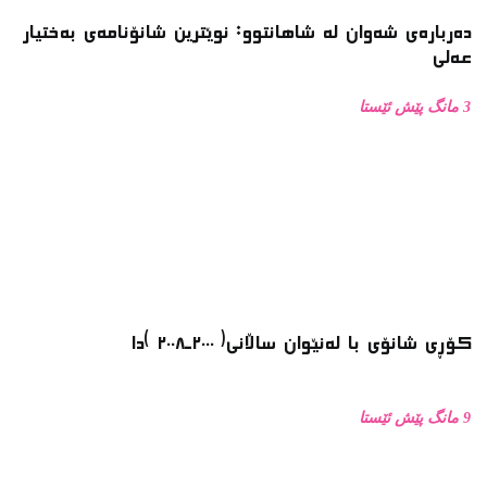
دەربارەی شەوان لە شاهانتوو: نوێترین شانۆنامەی بەختیار
عەلی
3 مانگ پێش ئێستا
کۆڕی شانۆی با لەنێوان ساڵانی( ٢٠٠٠ـ٢٠٠٨ )دا
9 مانگ پێش ئێستا