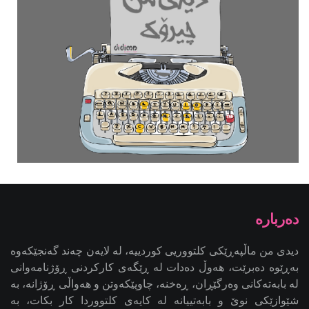
دیدی من ماڵپەڕێکی کلتووریی کوردییە، لە لایەن چەند گەنجێكه‌وه‌
بەڕێوە دەبرێت، هەوڵ دەدات لە ڕێگەی کارکردنی ڕۆژنامەوانی
لە بابەتەکانی وەرگێڕان، ڕەخنە، چاوپێکەوتن و هەواڵی ڕۆژانە، بە
شێوازێکی نوێ و بابەتییانە لە کایەی کلتووردا کار بکات، بە
ئامانجی کاریگەریدانان لە کاری ڕۆژنامەوانیی کلتووریی کوردی -