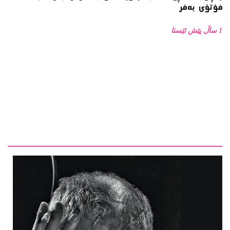
1 ساڵ پێش ئێستا