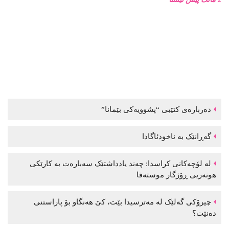
دەربارەی کتێبی “پشوویەکی بێمانا”
گەڕانێک بە ناخودئاگادا
لە لۆچەکانی کراسدا: چەند یادداشتێک سەبارەت بە کارێکی
هونەریی ڕۆژگار موستەفا
چیرۆکی گەلێک لە مەترسیدا بێت، کێ هەنگاو بۆ پاراستنی
دەنێت؟