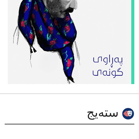
سته‌یج