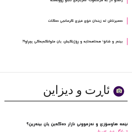
ده‌میرتاش له‌ زیندان خۆی فێری كرمانجی ده‌كات
بینەر و شانۆ: هەتاھەتایە و ڕۆژێکیش، یان ملوانکەیەکی پچڕاو؟!
ئاڕت و دیزاین
ئێمە هاوسۆزی و ئەزموونی ئازار دەکەین یان بینەرین؟
2 مانگ پێش ئێستا