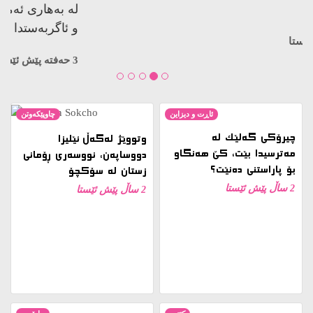
کوژراوە…
3 حەفتە پێش ئێستا
ئاڕت و دیزاین
چاوپێکەوتن
چیرۆکی گەلێک لە
وتووێژ لەگەڵ ئێلیزا
مەترسیدا بێت، کێ هەنگاو
دووساپەن، نووسەری ڕۆمانی
بۆ پاراستنی دەنێت؟
زستان لە سۆکچۆ
2 ساڵ پێش ئێستا
2 ساڵ پێش ئێستا
کتێب
ڕاپۆرت