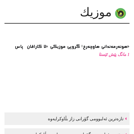
موزیك
هونەرمەندانی هاوچەرخ: گروپی موزیكی «لا كاراڤان پاس»
1 مانگ پێش ئێستا
تازەترین ئەلبوومی گۆرانی زاز بڵاوكرایەوە
نوێترین ئەلبوومی گۆرانی موحسین نامجو بڵاوكرایەوە