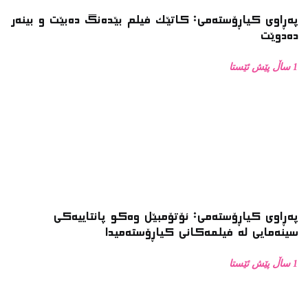
پەڕاوی کیاڕۆستەمی: کاتێک فیلم بێدەنگ دەبێت و بینەر
دەدوێت
1 ساڵ پێش ئێستا
پەڕاوی کیاڕۆستەمی: ئۆتۆمبێل وەکو پانتاییەکی
سینەمایی لە فیلمەکانی کیاڕۆستەمیدا
1 ساڵ پێش ئێستا