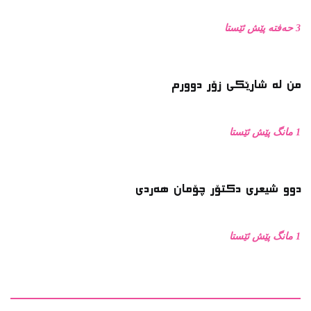
3 حەفتە پێش ئێستا
من له‌ شارێکی زۆر دوورم
1 مانگ پێش ئێستا
دوو شیعری دکتۆر چۆمان هەردی
1 مانگ پێش ئێستا