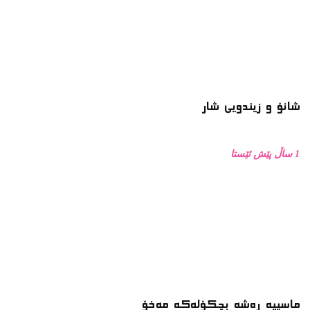
شانۆ و زیندویی شار
1 ساڵ پێش ئێستا
ماسییه ڕەشە بچکۆلەکە مەخۆ