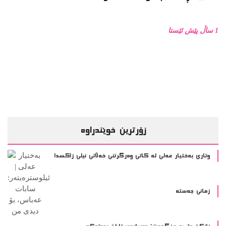
1 ساڵ پێش ئێستا
زۆرترین خوێندراوە
وتاری بەختیار عەلی لە کاتی وەرگرتنی خەڵاتی نیلی زاکسدا
زمانی جەستە
زانکۆ دژ بە مزگەوت: دەربارەى تابلۆ ڕووتەکە