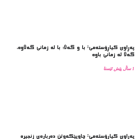
پەڕاوی کیاڕۆستەمی: با و گەڵا؛ با لە زمانی گەڵاوە،
گەڵا لە زمانی باوە
1 ساڵ پێش ئێستا
پەڕاوی کیاڕۆستەمی: چاوپێکەوتن دەربارەی زنجیرە
فۆتۆی بەفر