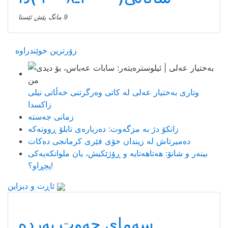
9 مانگ پێش ئێستا
زۆرترین خوێندراوە
وتاری بەختیار عەلی لە کاتی وەرگرتنی خەڵاتی نیلی
زاکسدا
زمانی جەستە
زانکۆ دژ بە مزگەوت: دەربارەى تابلۆ ڕووتەکە
ده‌میرتاش له‌ زیندان خۆی فێری كرمانجی ده‌كات
بینەر و شانۆ: هەتاھەتایە و ڕۆژێکیش، یان ملوانکەیەکی
پچڕاو؟!
ئاڕت و دیزاین
سەمای حەوت پەردە