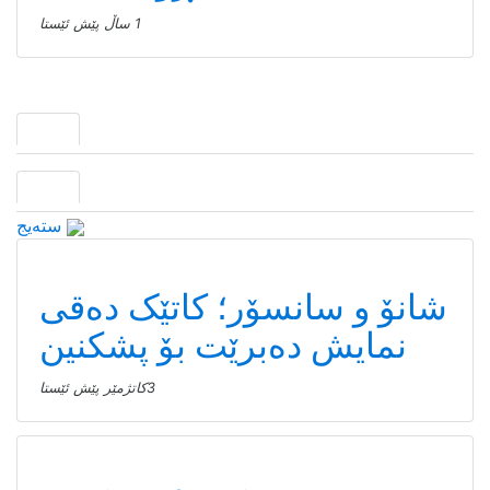
1 ساڵ پێش ئێستا
سته‌یج
شانۆ و سانسۆر؛ کاتێک دەقی
نمایش دەبرێت بۆ پشکنین
3كاتژمێر پێش ئێستا