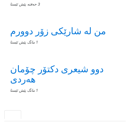
3 حەفتە پێش ئێستا
من له‌ شارێکی زۆر دوورم
1 مانگ پێش ئێستا
دوو شیعری دکتۆر چۆمان
هەردی
1 مانگ پێش ئێستا