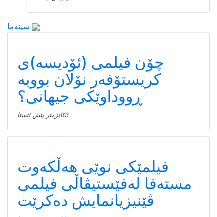
سینەما
چۆن فیلمی (ئۆدیسە)ی
کریستۆفەر نۆلان بووبە
ڕووداوێکی جیهانی؟
3كاتژمێر پێش ئێستا
فیلمێکی نوێی هەڵکەوت
مستەفا لەفێستیڤاڵی فیلمی
ڤێنیزیانمایش دەکرێت