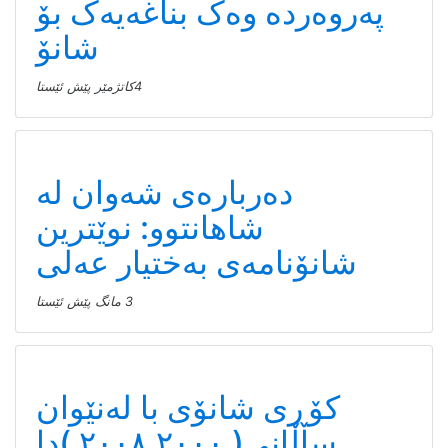
پەروەردە وەک بناغەیەک بۆ
شانۆ
4كاتژمێر پێش ئێستا
دەربارەی شەوان لە
شاهانتوو: نوێترین
شانۆنامەی بەختیار عەلی
3 مانگ پێش ئێستا
کۆڕی شانۆی با لەنێوان
ساڵانی( ٢٠٠٠ـ٢٠٠٨ )دا