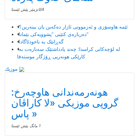
4كاتژمێر پێش ئێستا
ئێمە هاوسۆزی و ئەزموونی ئازار دەکەین یان بینەرین؟
دەربارەی کتێبی “پشوویەکی بێمانا”
گەڕانێک بە ناخودئاگادا
لە لۆچەکانی کراسدا: چەند یادداشتێک سەبارەت بە
کارێکی هونەریی ڕۆژگار موستەفا
موزیك
هونەرمەندانی هاوچەرخ:
گروپی موزیكی «لا كاراڤان
پاس»
1 مانگ پێش ئێستا