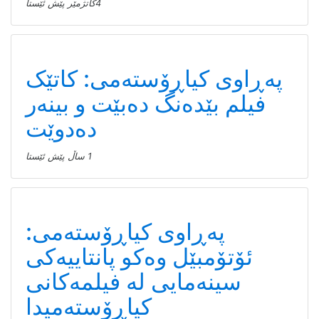
4كاتژمێر پێش ئێستا
پەڕاوی کیاڕۆستەمی: کاتێک
فیلم بێدەنگ دەبێت و بینەر
دەدوێت
1 ساڵ پێش ئێستا
پەڕاوی کیاڕۆستەمی:
ئۆتۆمبێل وەکو پانتاییەکی
سینەمایی لە فیلمەکانی
کیاڕۆستەمیدا