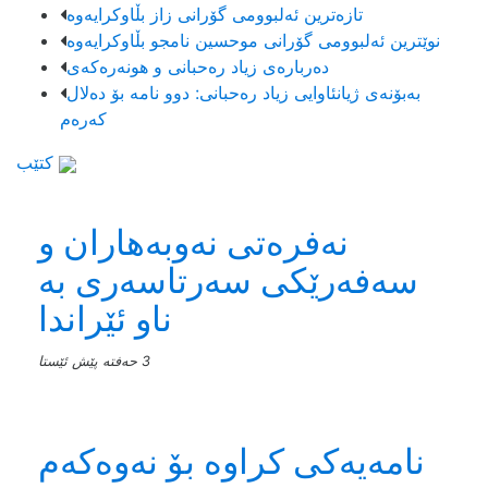
تازەترین ئەلبوومی گۆرانی زاز بڵاوكرایەوە
نوێترین ئەلبوومی گۆرانی موحسین نامجو بڵاوكرایەوە
دەربارەی زیاد رەحبانی و هونەرەکەی
بەبۆنەی ژیانئاوایی زیاد رەحبانی: دوو نامە بۆ دەلال
کەرەم
کتێب
نەفرەتی نەوبەهاران و
سەفەرێکی سەرتاسەری بە
ناو ئێراندا
3 حەفتە پێش ئێستا
نامەیەکی کراوە بۆ نەوەکەم