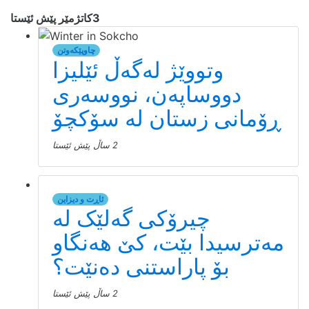
3كاتژمێر پێش ئێستا
چاوپێکەوتن
وتووێژ لەگەڵ ئێلیزا
دووساپەن، نووسەری
ڕۆمانی زستان لە سۆکچۆ
2 ساڵ پێش ئێستا
ئاڕت و دیزاین
چیرۆکی گەلێک لە
مەترسیدا بێت، کێ هەنگاو
بۆ پاراستنی دەنێت؟
2 ساڵ پێش ئێستا