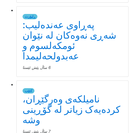
ڕاپۆرت
پەڕاوی عەندەلیب:
شەڕی نەوەکان لە نێوان
ئومکەلسوم و
عەبدولحەلیمدا
6 ساڵ پێش ئێستا
کتێب
نامیلكه‌ی وەرگێڕان،
کردەیەک زیاتر لە گۆڕینی
وشە
7 ساڵ پێش ئێستا