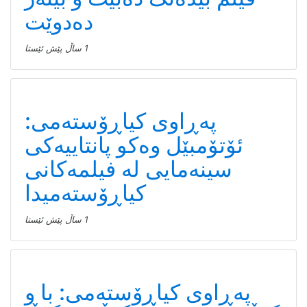
دەدوێت
1 ساڵ پێش ئێستا
پەڕاوی کیاڕۆستەمی:
ئۆتۆمبێل وەکو پانتاییەکی
سینەمایی لە فیلمەکانی
کیاڕۆستەمیدا
1 ساڵ پێش ئێستا
پەڕاوی کیاڕۆستەمی: با و