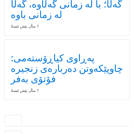
گەڵا؛ با لە زمانی گەڵاوە، گەڵا
لە زمانی باوە
1 ساڵ پێش ئێستا
پەڕاوی کیاڕۆستەمی:
چاوپێکەوتن دەربارەی زنجیرە
فۆتۆی بەفر
1 ساڵ پێش ئێستا