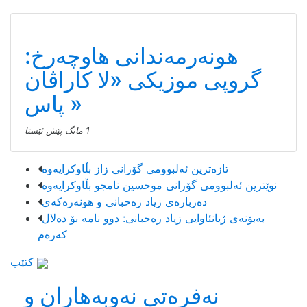
موزیك
هونەرمەندانی هاوچەرخ:
گروپی موزیكی «لا كاراڤان
پاس»
1 مانگ پێش ئێستا
تازەترین ئەلبوومی گۆرانی زاز بڵاوكرایەوە
نوێترین ئەلبوومی گۆرانی موحسین نامجو بڵاوكرایەوە
دەربارەی زیاد رەحبانی و هونەرەکەی
بەبۆنەی ژیانئاوایی زیاد رەحبانی: دوو نامە بۆ دەلال
کەرەم
کتێب
نەفرەتی نەوبەهاران و