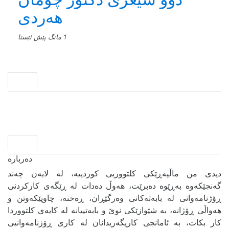
هەردی
1 مانگ پێش ئێستا
دیدی من ماڵپەڕێکی کلتووریی کوردییە، لە لایەن چەند
گەنجێكه‌وه‌ بەڕێوە دەبرێت، هەوڵ دەدات لە ڕێگەی کارکردنی
ڕۆژنامەوانی لە بابەتەکانی وەرگێڕان، ڕەخنە، چاوپێکەوتن و
هەواڵی ڕۆژانە، بە شێوازێکی نوێ و بابەتییانە لە کایەی کلتووردا
کار بکات، بە ئامانجی کاریگەریدانان لە کاری ڕۆژنامەوانیی