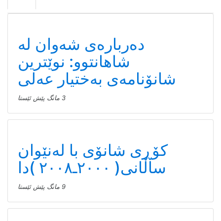
سته‌یج
دەربارەی شەوان لە
شاهانتوو: نوێترین
شانۆنامەی بەختیار عەلی
3 مانگ پێش ئێستا
کۆڕی شانۆی با لەنێوان
ساڵانی( ٢٠٠٠ـ٢٠٠٨ )دا
9 مانگ پێش ئێستا