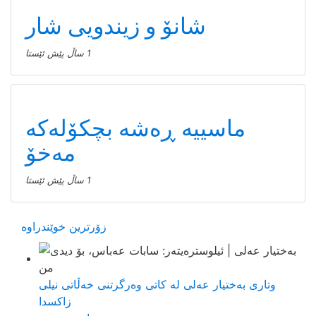
شانۆ و زیندویی شار
1 ساڵ پێش ئێستا
ماسییه ڕەشە بچکۆلەکە
مەخۆ
1 ساڵ پێش ئێستا
زۆرترین خوێندراوە
وتاری بەختیار عەلی لە کاتی وەرگرتنی خەڵاتی نیلی
زاکسدا