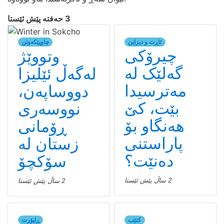
3 حەفتە پێش ئێستا
ئاڕت و دیزاین
چاوپێکەوتن
چیرۆکی
وتووێژ
گەلێک لە
لەگەڵ ئێلیزا
مەترسیدا
دووساپەن،
بێت، کێ
نووسەری
هەنگاو بۆ
ڕۆمانی
پاراستنی
زستان لە
دەنێت؟
سۆکچۆ
2 ساڵ پێش ئێستا
2 ساڵ پێش ئێستا
کتێب
ڕاپۆرت