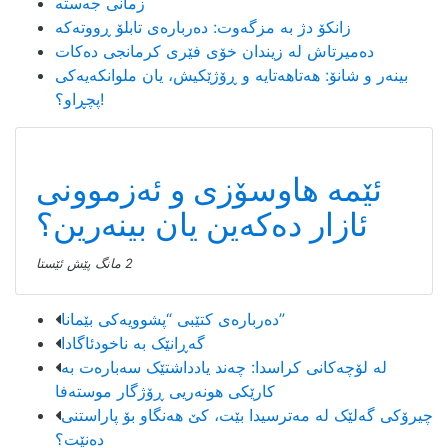
زمانی جەستە
زانکۆ دژ بە مزگەوت: دەربارەى تابلۆ ڕووتەکە
ده‌میرتاش له‌ زیندان خۆی فێری كرمانجی ده‌كات
بینەر و شانۆ: هەتاھەتایە و ڕۆژێکیش، یان ملوانکەیەکی
پچڕاو؟!
ئاڕت و دیزاین
ئێمە هاوسۆزی و ئەزموونی
ئازار دەکەین یان بینەرین؟
2 مانگ پێش ئێستا
دەربارەی کتێبی “پشوویەکی بێمانا”
گەڕانێک بە ناخودئاگادا
لە لۆچەکانی کراسدا: چەند یادداشتێک سەبارەت بە
کارێکی هونەریی ڕۆژگار موستەفا
چیرۆکی گەلێک لە مەترسیدا بێت، کێ هەنگاو بۆ پاراستنی
دەنێت؟