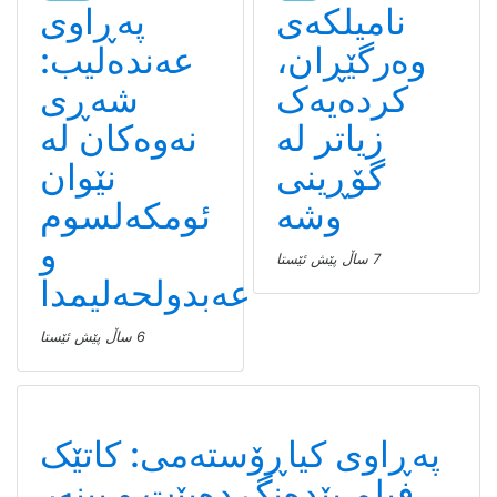
نامیلكه‌ی
پەڕاوی
وەرگێڕان،
عەندەلیب:
کردەیەک
شەڕی
زیاتر لە
نەوەکان لە
گۆڕینی
نێوان
وشە
ئومکەلسوم
و
7 ساڵ پێش ئێستا
عەبدولحەلیمدا
6 ساڵ پێش ئێستا
سینەما
پەڕاوی کیاڕۆستەمی: کاتێک
فیلم بێدەنگ دەبێت و بینەر