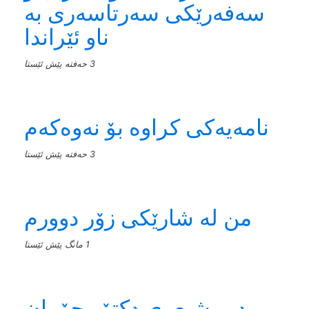
سەفەرێکی سەرتاسەری بە
ناو ئێراندا
3 حەفتە پێش ئێستا
نامەیەکی کراوە بۆ نەوەکەم
3 حەفتە پێش ئێستا
من له‌ شارێکی زۆر دوورم
1 مانگ پێش ئێستا
دوو شیعری دکتۆر چۆمان