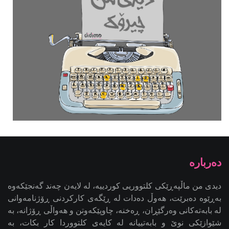
دیدی من ماڵپەڕێکی کلتووریی کوردییە، لە لایەن چەند گەنجێكه‌وه‌
بەڕێوە دەبرێت، هەوڵ دەدات لە ڕێگەی کارکردنی ڕۆژنامەوانی
لە بابەتەکانی وەرگێڕان، ڕەخنە، چاوپێکەوتن و هەواڵی ڕۆژانە، بە
شێوازێکی نوێ و بابەتییانە لە کایەی کلتووردا کار بکات، بە
ئامانجی کاریگەریدانان لە کاری ڕۆژنامەوانیی کلتووریی کوردی -