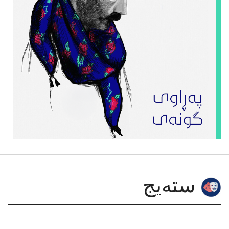
سته‌یج