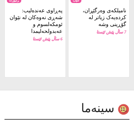
نامیلكه‌ی وەرگێڕان،
پەڕاوی عەندەلیب:
کردەیەک زیاتر لە
شەڕی نەوەکان لە نێوان
گۆڕینی وشە
ئومکەلسوم و
عەبدولحەلیمدا
7 ساڵ پێش ئێستا
6 ساڵ پێش ئێستا
سینەما