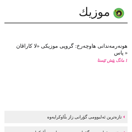
موزیك
هونەرمەندانی هاوچەرخ: گروپی موزیكی «لا كاراڤان
پاس»
1 مانگ پێش ئێستا
تازەترین ئەلبوومی گۆرانی زاز بڵاوكرایەوە
نوێترین ئەلبوومی گۆرانی موحسین نامجو بڵاوكرایەوە