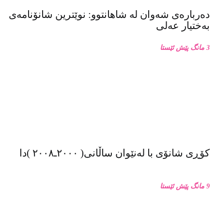
دەربارەی شەوان لە شاهانتوو: نوێترین شانۆنامەی
بەختیار عەلی
3 مانگ پێش ئێستا
کۆڕی شانۆی با لەنێوان ساڵانی( ٢٠٠٠ـ٢٠٠٨ )دا
9 مانگ پێش ئێستا