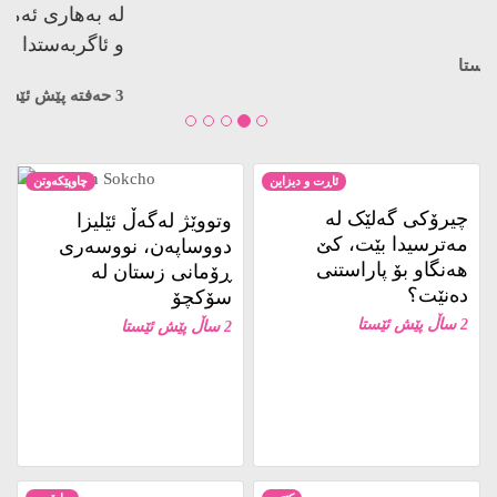
کوژراوە…
3 حەفتە پێش ئێستا
ئاڕت و دیزاین
چاوپێکەوتن
چیرۆکی گەلێک لە
وتووێژ لەگەڵ ئێلیزا
مەترسیدا بێت، کێ
دووساپەن، نووسەری
هەنگاو بۆ پاراستنی
ڕۆمانی زستان لە
دەنێت؟
سۆکچۆ
2 ساڵ پێش ئێستا
2 ساڵ پێش ئێستا
کتێب
ڕاپۆرت