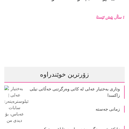
1 ساڵ پێش ئێستا
زۆرترین خوێندراوە
وتاری بەختیار عەلی لە کاتی وەرگرتنی خەڵاتی نیلی
زاکسدا
زمانی جەستە
زانکۆ دژ بە مزگەوت: دەربارەى تابلۆ ڕووتەکە