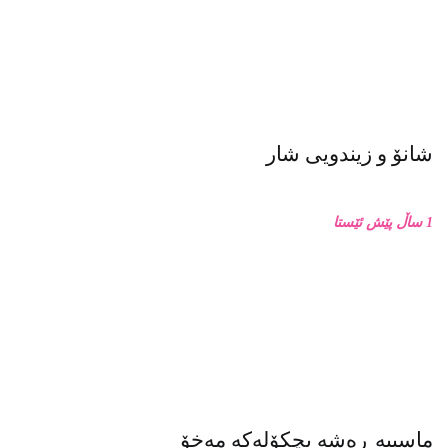
شانۆ و زیندویی شار
1 ساڵ پێش ئێستا
ماسییه ڕەشە بچکۆلەکە مەخۆ