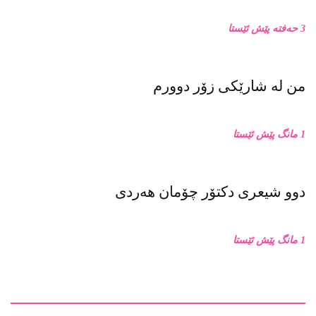
3 حەفتە پێش ئێستا
من له‌ شارێکی زۆر دوورم
1 مانگ پێش ئێستا
دوو شیعری دکتۆر چۆمان هەردی
1 مانگ پێش ئێستا