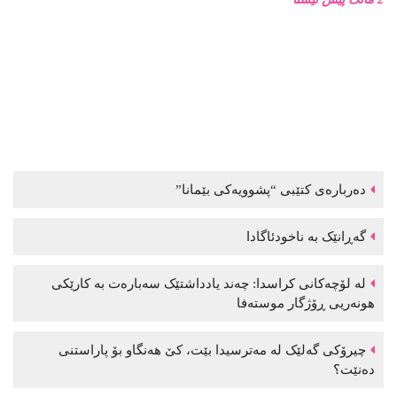
دەربارەی کتێبی “پشوویەکی بێمانا”
گەڕانێک بە ناخودئاگادا
لە لۆچەکانی کراسدا: چەند یادداشتێک سەبارەت بە کارێکی
هونەریی ڕۆژگار موستەفا
چیرۆکی گەلێک لە مەترسیدا بێت، کێ هەنگاو بۆ پاراستنی
دەنێت؟