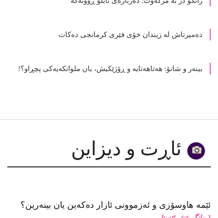
ده‌میرتاش له‌ زیندان خۆی فێری كرمانجی ده‌كات
بینەر و شانۆ: هەتاھەتایە و ڕۆژێکیش، یان ملوانکەیەکی پچڕاو؟!
ئاڕت و دیزاین
ئێمە هاوسۆزی و ئەزموونی ئازار دەکەین یان بینەرین؟
2 مانگ پێش ئێستا