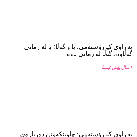
پەڕاوی کیاڕۆستەمی: با و گەڵا؛ با لە زمانی
گەڵاوە، گەڵا لە زمانی باوە
1 ساڵ پێش ئێستا
پەڕاوی کیاڕۆستەمی: چاوپێکەوتن دەربارەی
زنجیرە فۆتۆی بەفر