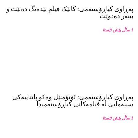
پەڕاوی کیاڕۆستەمی: کاتێک فیلم بێدەنگ دەبێت و
بینەر دەدوێت
1 ساڵ پێش ئێستا
پەڕاوی کیاڕۆستەمی: ئۆتۆمبێل وەکو پانتاییەکی
سینەمایی لە فیلمەکانی کیاڕۆستەمیدا
1 ساڵ پێش ئێستا