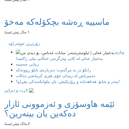
ماسییه ڕەشە بچکۆلەکە مەخۆ
1 ساڵ پێش ئێستا
زۆرترین خوێندراوە
وتاری
بەختیار عەلی لە کاتی وەرگرتنی خەڵاتی نیلی زاکسدا
زمانی جەستە
زانکۆ دژ بە مزگەوت: دەربارەى تابلۆ ڕووتەکە
ده‌میرتاش له‌ زیندان خۆی فێری كرمانجی ده‌كات
بینەر و شانۆ: هەتاھەتایە و ڕۆژێکیش، یان ملوانکەیەکی پچڕاو؟!
ئاڕت و دیزاین
ئێمە هاوسۆزی و ئەزموونی ئازار
دەکەین یان بینەرین؟
2 مانگ پێش ئێستا