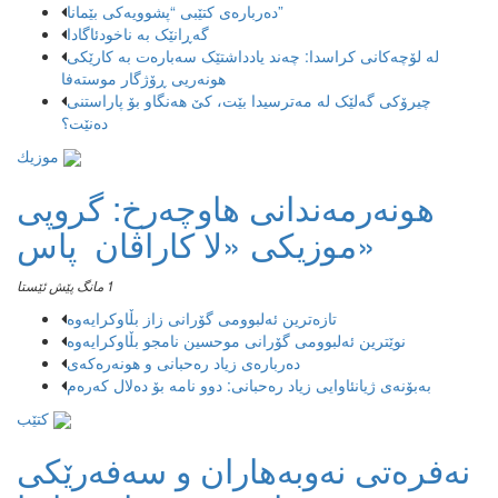
دەربارەی کتێبی “پشوویەکی بێمانا”
گەڕانێک بە ناخودئاگادا
لە لۆچەکانی کراسدا: چەند یادداشتێک سەبارەت بە کارێکی
هونەریی ڕۆژگار موستەفا
چیرۆکی گەلێک لە مەترسیدا بێت، کێ هەنگاو بۆ پاراستنی
دەنێت؟
موزیك
هونەرمەندانی هاوچەرخ: گروپی
موزیكی «لا كاراڤان پاس»
1 مانگ پێش ئێستا
تازەترین ئەلبوومی گۆرانی زاز بڵاوكرایەوە
نوێترین ئەلبوومی گۆرانی موحسین نامجو بڵاوكرایەوە
دەربارەی زیاد رەحبانی و هونەرەکەی
بەبۆنەی ژیانئاوایی زیاد رەحبانی: دوو نامە بۆ دەلال کەرەم
کتێب
نەفرەتی نەوبەهاران و سەفەرێکی