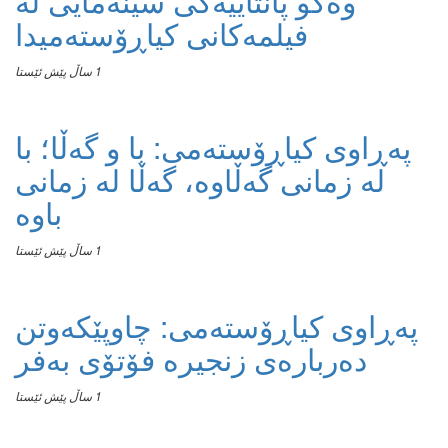
وەکو پانتاییەکی سینەمایی لە
فیلمەکانی کیاڕۆستەمیدا
1 ساڵ پێش ئێستا
پەڕاوی کیاڕۆستەمی: با و گەڵا؛ با
لە زمانی گەڵاوە، گەڵا لە زمانی
باوە
1 ساڵ پێش ئێستا
پەڕاوی کیاڕۆستەمی: چاوپێکەوتن
دەربارەی زنجیرە فۆتۆی بەفر
1 ساڵ پێش ئێستا