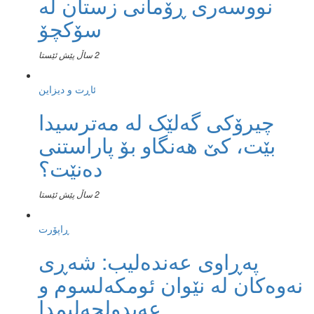
نووسەری ڕۆمانی زستان لە
سۆکچۆ
2 ساڵ پێش ئێستا
ئاڕت و دیزاین
چیرۆکی گەلێک لە مەترسیدا
بێت، کێ هەنگاو بۆ پاراستنی
دەنێت؟
2 ساڵ پێش ئێستا
ڕاپۆرت
پەڕاوی عەندەلیب: شەڕی
نەوەکان لە نێوان ئومکەلسوم و
عەبدولحەلیمدا