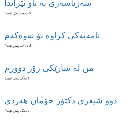
سەرتاسەری بە ناو ئێراندا
3 حەفتە پێش ئێستا
نامەیەکی کراوە بۆ نەوەکەم
3 حەفتە پێش ئێستا
من له‌ شارێکی زۆر دوورم
1 مانگ پێش ئێستا
دوو شیعری دکتۆر چۆمان هەردی
1 مانگ پێش ئێستا