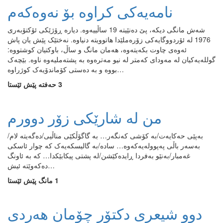
نامەیەکی کراوە بۆ نەوەکەم
شەش مانگی دیکە، پێ دەنێیتە 19 ساڵییەوە. دیارە ڕۆژێکی ئۆکتۆبەری
1976 لە ئۆردووگایەکی زۆرەملێدا هاتوویتە دنیاوە. نەختێک پێش یان پاش
ئەوەی چاوت بکەیتەوە، هەمان مانگ و ساڵ، باوکتیان کوشتووە:
گوللەیەکیان لە مەودای کەمتر لە نیو مەترەوە بە پشتەملیەوە ناوە. بێچەک
بووە و بە دەستی کۆماندۆیەک کوژراوە…
3 حەفتە پێش ئێستا
من له‌ شارێکی زۆر دوورم
به‌پێی حه‌کایه‌ت/به‌ کۆشی که‌نگه‌ر‌‌… به‌ گاگۆڵکێی مناڵیی/ده‌گه‌یته‌ لام/
به‌سه‌ر باڵی په‌پووله‌یه‌که‌وه‌‌… ساده‌/به‌ گالیسکه‌یه‌ک که‌ چوار ئاسکی
غه‌مبار/به‌نێو به‌فردا ڕایده‌کێشن/له‌ پشتی پیکابێکدا… که‌ به‌ ئاونگ
ده‌که‌وێته‌ ئیش…
1 مانگ پێش ئێستا
دوو شیعری دکتۆر چۆمان هەردی