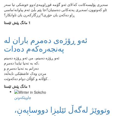
سەیری پۆلیسەکانت کە/لای ئەو گۆمە قوڕاوییەی/دوو خوشکی تیا سەر
ئاو کەوتوون،/سەیری پەتەکانی دەستیان!/جا پێم بڵێ ئەم پیاوانە/ماسی
ڕاو دەکەن یان حۆری؟/ڕزگارکەرن یان تاوانکار؟
1 مانگ پێش ئێستا
ئەو ڕۆژەی دەمرم باران لە
پەنجەرەکەم دەدات
ئەو ڕۆژە دەبینم، من ئەو ڕۆژە دەبینم
کە بە تەنیا تیایدا دەمرم،
دەزانم بە تەنیا دەمرم و
مردن وەک عاشقێکی نابەڵەد
کۆڵانە و کۆڵان دوام دەکەوێت…
1 مانگ پێش ئێستا
چاوپێکەوتن
وتووێژ لەگەڵ ئێلیزا دووساپەن،