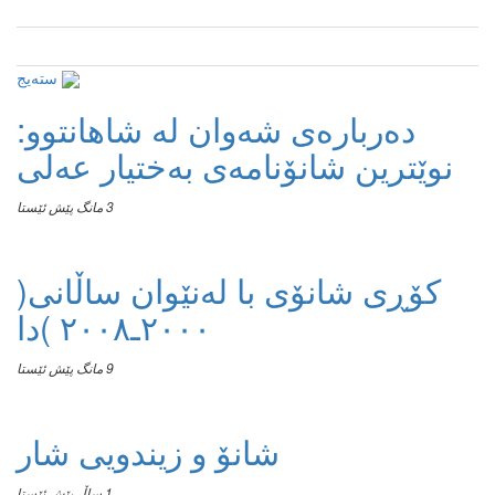
سته‌یج
دەربارەی شەوان لە شاهانتوو:
نوێترین شانۆنامەی بەختیار عەلی
3 مانگ پێش ئێستا
کۆڕی شانۆی با لەنێوان ساڵانی(
٢٠٠٠ـ٢٠٠٨ )دا
9 مانگ پێش ئێستا
شانۆ و زیندویی شار
1 ساڵ پێش ئێستا