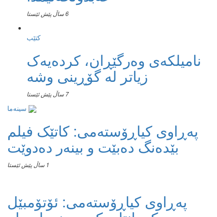
6 ساڵ پێش ئێستا
کتێب
نامیلكه‌ی وەرگێڕان، کردەیەک
زیاتر لە گۆڕینی وشە
7 ساڵ پێش ئێستا
سینەما
پەڕاوی کیاڕۆستەمی: کاتێک فیلم
بێدەنگ دەبێت و بینەر دەدوێت
1 ساڵ پێش ئێستا
پەڕاوی کیاڕۆستەمی: ئۆتۆمبێل