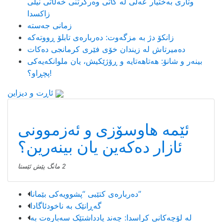
وتاری بەختیار عەلی لە کاتی وەرگرتنی خەڵاتی نیلی
زاکسدا
زمانی جەستە
زانکۆ دژ بە مزگەوت: دەربارەى تابلۆ ڕووتەکە
ده‌میرتاش له‌ زیندان خۆی فێری كرمانجی ده‌كات
بینەر و شانۆ: هەتاھەتایە و ڕۆژێکیش، یان ملوانکەیەکی
پچڕاو؟!
ئاڕت و دیزاین
ئێمە هاوسۆزی و ئەزموونی
ئازار دەکەین یان بینەرین؟
2 مانگ پێش ئێستا
دەربارەی کتێبی “پشوویەکی بێمانا”
گەڕانێک بە ناخودئاگادا
لە لۆچەکانی کراسدا: چەند یادداشتێک سەبارەت بە