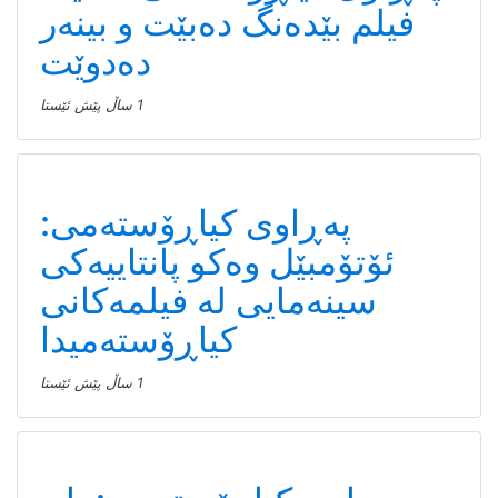
فیلم بێدەنگ دەبێت و بینەر
دەدوێت
1 ساڵ پێش ئێستا
پەڕاوی کیاڕۆستەمی:
ئۆتۆمبێل وەکو پانتاییەکی
سینەمایی لە فیلمەکانی
کیاڕۆستەمیدا
1 ساڵ پێش ئێستا