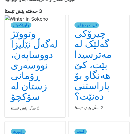
3 حەفتە پێش ئێستا
ئاڕت و دیزاین
چاوپێکەوتن
چیرۆکی
وتووێژ
گەلێک لە
لەگەڵ ئێلیزا
مەترسیدا
دووساپەن،
بێت، کێ
نووسەری
هەنگاو بۆ
ڕۆمانی
پاراستنی
زستان لە
دەنێت؟
سۆکچۆ
2 ساڵ پێش ئێستا
2 ساڵ پێش ئێستا
کتێب
ڕاپۆرت