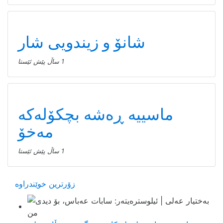
شانۆ و زیندویی شار
1 ساڵ پێش ئێستا
ماسییه ڕەشە بچکۆلەکە
مەخۆ
1 ساڵ پێش ئێستا
زۆرترین خوێندراوە