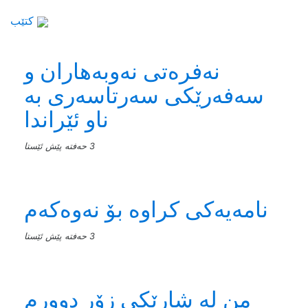
کتێب
نەفرەتی نەوبەهاران و
سەفەرێکی سەرتاسەری بە
ناو ئێراندا
3 حەفتە پێش ئێستا
نامەیەکی کراوە بۆ نەوەکەم
3 حەفتە پێش ئێستا
من له‌ شارێکی زۆر دوورم