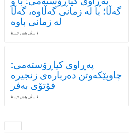
پەڕاوی کیاڕۆستەمی: با و
گەڵا؛ با لە زمانی گەڵاوە، گەڵا
لە زمانی باوە
1 ساڵ پێش ئێستا
پەڕاوی کیاڕۆستەمی:
چاوپێکەوتن دەربارەی زنجیرە
فۆتۆی بەفر
1 ساڵ پێش ئێستا