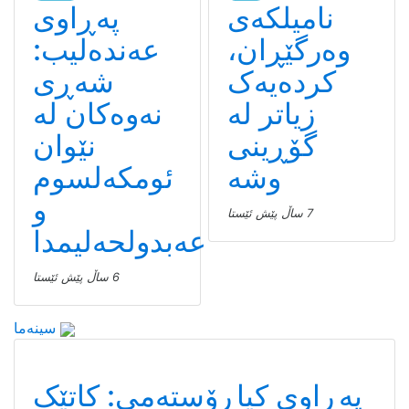
نامیلكه‌ی
پەڕاوی
وەرگێڕان،
عەندەلیب:
کردەیەک
شەڕی
زیاتر لە
نەوەکان لە
گۆڕینی
نێوان
وشە
ئومکەلسوم
و
7 ساڵ پێش ئێستا
عەبدولحەلیمدا
6 ساڵ پێش ئێستا
سینەما
پەڕاوی کیاڕۆستەمی: کاتێک