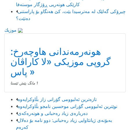
کارێکی هونەریی ڕۆژگار موستەفا
چیرۆکی گەلێک لە مەترسیدا بێت، کێ هەنگاو بۆ پاراستنی
دەنێت؟
موزیك
هونەرمەندانی هاوچەرخ:
گروپی موزیكی «لا كاراڤان
پاس»
1 مانگ پێش ئێستا
تازەترین ئەلبوومی گۆرانی زاز بڵاوكرایەوە
نوێترین ئەلبوومی گۆرانی موحسین نامجو بڵاوكرایەوە
دەربارەی زیاد رەحبانی و هونەرەکەی
بەبۆنەی ژیانئاوایی زیاد رەحبانی: دوو نامە بۆ دەلال
کەرەم