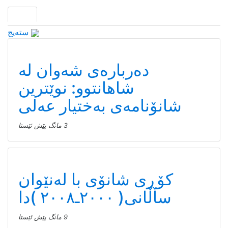
سته‌یج
دەربارەی شەوان لە
شاهانتوو: نوێترین
شانۆنامەی بەختیار عەلی
3 مانگ پێش ئێستا
کۆڕی شانۆی با لەنێوان
ساڵانی( ٢٠٠٠ـ٢٠٠٨ )دا
9 مانگ پێش ئێستا