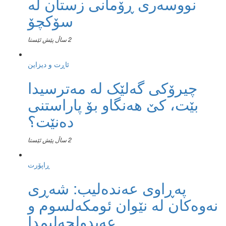
نووسەری ڕۆمانی زستان لە
سۆکچۆ
2 ساڵ پێش ئێستا
ئاڕت و دیزاین
چیرۆکی گەلێک لە مەترسیدا
بێت، کێ هەنگاو بۆ پاراستنی
دەنێت؟
2 ساڵ پێش ئێستا
ڕاپۆرت
پەڕاوی عەندەلیب: شەڕی
نەوەکان لە نێوان ئومکەلسوم و
عەبدولحەلیمدا