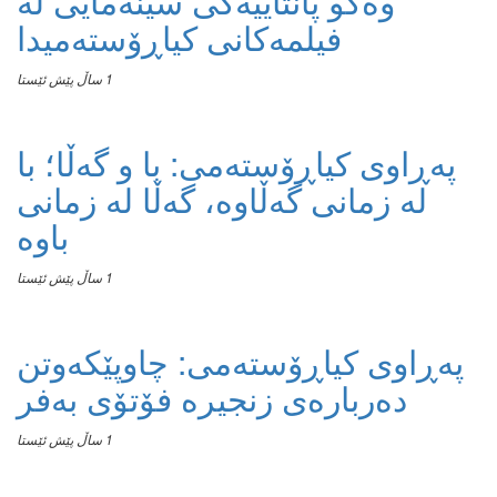
وەکو پانتاییەکی سینەمایی لە
فیلمەکانی کیاڕۆستەمیدا
1 ساڵ پێش ئێستا
پەڕاوی کیاڕۆستەمی: با و گەڵا؛ با
لە زمانی گەڵاوە، گەڵا لە زمانی
باوە
1 ساڵ پێش ئێستا
پەڕاوی کیاڕۆستەمی: چاوپێکەوتن
دەربارەی زنجیرە فۆتۆی بەفر
1 ساڵ پێش ئێستا