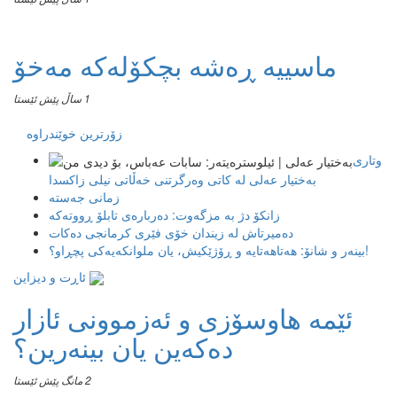
ماسییه ڕەشە بچکۆلەکە مەخۆ
1 ساڵ پێش ئێستا
زۆرترین خوێندراوە
وتاری
بەختیار عەلی لە کاتی وەرگرتنی خەڵاتی نیلی زاکسدا
زمانی جەستە
زانکۆ دژ بە مزگەوت: دەربارەى تابلۆ ڕووتەکە
ده‌میرتاش له‌ زیندان خۆی فێری كرمانجی ده‌كات
بینەر و شانۆ: هەتاھەتایە و ڕۆژێکیش، یان ملوانکەیەکی پچڕاو؟!
ئاڕت و دیزاین
ئێمە هاوسۆزی و ئەزموونی ئازار
دەکەین یان بینەرین؟
2 مانگ پێش ئێستا