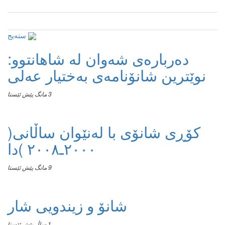
سته‌یج
دەربارەی شەوان لە شاهانتوو:
نوێترین شانۆنامەی بەختیار عەلی
3 مانگ پێش ئێستا
کۆڕی شانۆی با لەنێوان ساڵانی(
٢٠٠٠ـ٢٠٠٨ )دا
9 مانگ پێش ئێستا
شانۆ و زیندویی شار
1 ساڵ پێش ئێستا