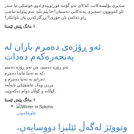
سەیری پۆلیسەکانت کە/لای ئەو گۆمە قوڕاوییەی/دوو خوشکی تیا سەر
ئاو کەوتوون،/سەیری پەتەکانی دەستیان!/جا پێم بڵێ ئەم پیاوانە/ماسی
ڕاو دەکەن یان حۆری؟/ڕزگارکەرن یان تاوانکار؟
1 مانگ پێش ئێستا
ئەو ڕۆژەی دەمرم باران لە
پەنجەرەکەم دەدات
ئەو ڕۆژە دەبینم، من ئەو ڕۆژە دەبینم
کە بە تەنیا تیایدا دەمرم،
دەزانم بە تەنیا دەمرم و
مردن وەک عاشقێکی نابەڵەد
کۆڵانە و کۆڵان دوام دەکەوێت…
1 مانگ پێش ئێستا
چاوپێکەوتن
وتووێژ لەگەڵ ئێلیزا دووساپەن،