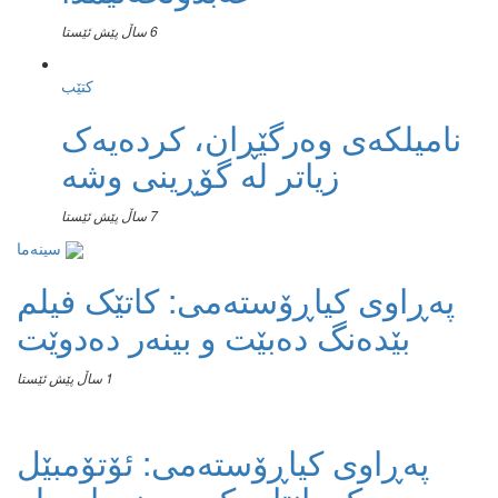
6 ساڵ پێش ئێستا
کتێب
نامیلكه‌ی وەرگێڕان، کردەیەک
زیاتر لە گۆڕینی وشە
7 ساڵ پێش ئێستا
سینەما
پەڕاوی کیاڕۆستەمی: کاتێک فیلم
بێدەنگ دەبێت و بینەر دەدوێت
1 ساڵ پێش ئێستا
پەڕاوی کیاڕۆستەمی: ئۆتۆمبێل