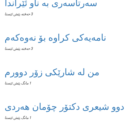
سەرتاسەری بە ناو ئێراندا
3 حەفتە پێش ئێستا
نامەیەکی کراوە بۆ نەوەکەم
3 حەفتە پێش ئێستا
من له‌ شارێکی زۆر دوورم
1 مانگ پێش ئێستا
دوو شیعری دکتۆر چۆمان هەردی
1 مانگ پێش ئێستا