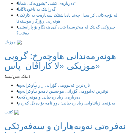
دەربارەی کتێبی “پشوویەکی بێمانا”
گەڕانێک بە ناخودئاگادا
لە لۆچەکانی کراسدا: چەند یادداشتێک سەبارەت بە کارێکی
هونەریی ڕۆژگار موستەفا
چیرۆکی گەلێک لە مەترسیدا بێت، کێ هەنگاو بۆ پاراستنی
دەنێت؟
موزیك
هونەرمەندانی هاوچەرخ: گروپی
موزیكی «لا كاراڤان پاس»
1 مانگ پێش ئێستا
تازەترین ئەلبوومی گۆرانی زاز بڵاوكرایەوە
نوێترین ئەلبوومی گۆرانی موحسین نامجو بڵاوكرایەوە
دەربارەی زیاد رەحبانی و هونەرەکەی
بەبۆنەی ژیانئاوایی زیاد رەحبانی: دوو نامە بۆ دەلال کەرەم
کتێب
نەفرەتی نەوبەهاران و سەفەرێکی