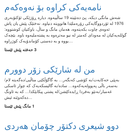
نامەیەکی کراوە بۆ نەوەکەم
شەش مانگی دیکە، پێ دەنێیتە 19 ساڵییەوە. دیارە ڕۆژێکی ئۆکتۆبەری
1976 لە ئۆردووگایەکی زۆرەملێدا هاتوویتە دنیاوە. نەختێک پێش یان پاش
ئەوەی چاوت بکەیتەوە، هەمان مانگ و ساڵ، باوکتیان کوشتووە:
گوللەیەکیان لە مەودای کەمتر لە نیو مەترەوە بە پشتەملیەوە ناوە. بێچەک
بووە و بە دەستی کۆماندۆیەک کوژراوە…
3 حەفتە پێش ئێستا
من له‌ شارێکی زۆر دوورم
به‌پێی حه‌کایه‌ت/به‌ کۆشی که‌نگه‌ر‌‌… به‌ گاگۆڵکێی مناڵیی/ده‌گه‌یته‌ لام/
به‌سه‌ر باڵی په‌پووله‌یه‌که‌وه‌‌… ساده‌/به‌ گالیسکه‌یه‌ک که‌ چوار ئاسکی
غه‌مبار/به‌نێو به‌فردا ڕایده‌کێشن/له‌ پشتی پیکابێکدا… که‌ به‌ ئاونگ
ده‌که‌وێته‌ ئیش…
1 مانگ پێش ئێستا
دوو شیعری دکتۆر چۆمان هەردی