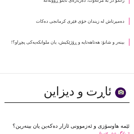
ده‌میرتاش له‌ زیندان خۆی فێری كرمانجی ده‌كات
بینەر و شانۆ: هەتاھەتایە و ڕۆژێکیش، یان ملوانکەیەکی پچڕاو؟!
ئاڕت و دیزاین
ئێمە هاوسۆزی و ئەزموونی ئازار دەکەین یان بینەرین؟
2 مانگ پێش ئێستا