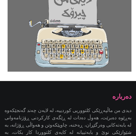
دیدی من ماڵپەڕێکی کلتووریی کوردییە، لە لایەن چەند گەنجێكه‌وه‌
بەڕێوە دەبرێت، هەوڵ دەدات لە ڕێگەی کارکردنی ڕۆژنامەوانی
لە بابەتەکانی وەرگێڕان، ڕەخنە، چاوپێکەوتن و هەواڵی ڕۆژانە، بە
شێوازێکی نوێ و بابەتییانە لە کایەی کلتووردا کار بکات، بە
ئامانجی کاریگەریدانان لە کاری ڕۆژنامەوانیی کلتووریی کوردی -