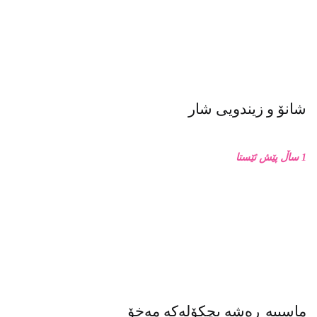
شانۆ و زیندویی شار
1 ساڵ پێش ئێستا
ماسییه ڕەشە بچکۆلەکە مەخۆ