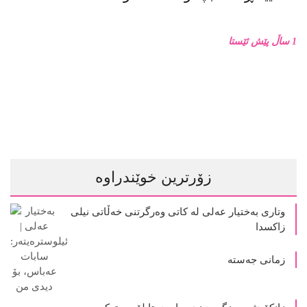
1 ساڵ پێش ئێستا
زۆرترین خوێندراوە
وتاری بەختیار عەلی لە کاتی وەرگرتنی خەڵاتی نیلی
زاکسدا
زمانی جەستە
زانکۆ دژ بە مزگەوت: دەربارەى تابلۆ ڕووتەکە