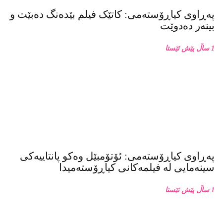
پەڕاوی کیاڕۆستەمی: کاتێک فیلم بێدەنگ دەبێت و
بینەر دەدوێت
1 ساڵ پێش ئێستا
پەڕاوی کیاڕۆستەمی: ئۆتۆمبێل وەکو پانتاییەکی
سینەمایی لە فیلمەکانی کیاڕۆستەمیدا
1 ساڵ پێش ئێستا