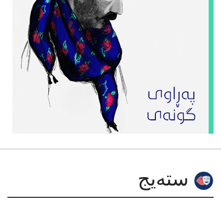
سته‌یج