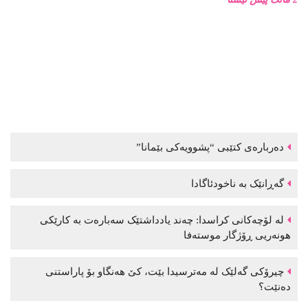
دەربارەی کتێبی “پشوویەکی بێمانا”
گەڕانێک بە ناخودئاگادا
لە لۆچەکانی کراسدا: چەند یادداشتێک سەبارەت بە کارێکی
هونەریی ڕۆژگار موستەفا
چیرۆکی گەلێک لە مەترسیدا بێت، کێ هەنگاو بۆ پاراستنی
دەنێت؟