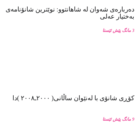
دەربارەی شەوان لە شاهانتوو: نوێترین شانۆنامەی
بەختیار عەلی
3 مانگ پێش ئێستا
کۆڕی شانۆی با لەنێوان ساڵانی( ٢٠٠٠ـ٢٠٠٨ )دا
9 مانگ پێش ئێستا