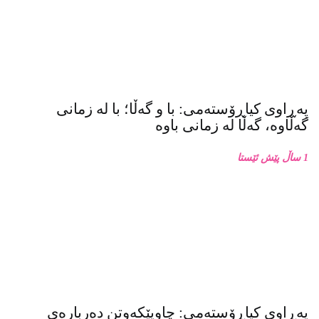
پەڕاوی کیاڕۆستەمی: با و گەڵا؛ با لە زمانی
گەڵاوە، گەڵا لە زمانی باوە
1 ساڵ پێش ئێستا
پەڕاوی کیاڕۆستەمی: چاوپێکەوتن دەربارەی
زنجیرە فۆتۆی بەفر