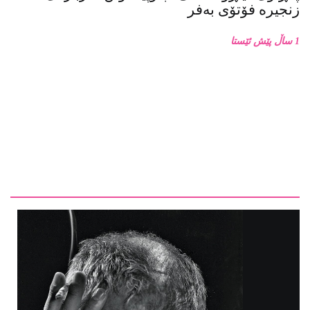
1 ساڵ پێش ئێستا