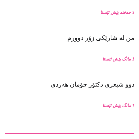
3 حەفتە پێش ئێستا
من له‌ شارێکی زۆر دوورم
1 مانگ پێش ئێستا
دوو شیعری دکتۆر چۆمان هەردی
1 مانگ پێش ئێستا