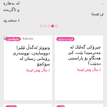
کوژراوە…
3 حەفتە پێش ئێستا
ئاڕت و دیزاین
چاوپێکەوتن
چیرۆکی گەلێک لە
وتووێژ لەگەڵ ئێلیزا
مەترسیدا بێت، کێ
دووساپەن، نووسەری
هەنگاو بۆ پاراستنی
ڕۆمانی زستان لە
دەنێت؟
سۆکچۆ
2 ساڵ پێش ئێستا
2 ساڵ پێش ئێستا
کتێب
ڕاپۆرت