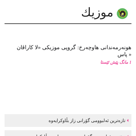
موزیك
هونەرمەندانی هاوچەرخ: گروپی موزیكی «لا كاراڤان
پاس»
1 مانگ پێش ئێستا
تازەترین ئەلبوومی گۆرانی زاز بڵاوكرایەوە
نوێترین ئەلبوومی گۆرانی موحسین نامجو بڵاوكرایەوە