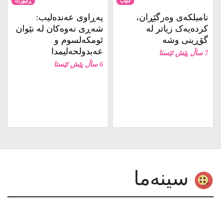
نامیلكه‌ی وەرگێڕان،
پەڕاوی عەندەلیب:
کردەیەک زیاتر لە
شەڕی نەوەکان لە نێوان
گۆڕینی وشە
ئومکەلسوم و
عەبدولحەلیمدا
7 ساڵ پێش ئێستا
6 ساڵ پێش ئێستا
سینەما