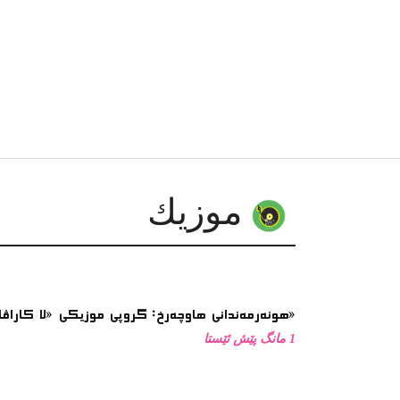
موزیك
هونەرمەندانی هاوچەرخ: گروپی موزیكی «لا كاراڤان پاس»
1 مانگ پێش ئێستا