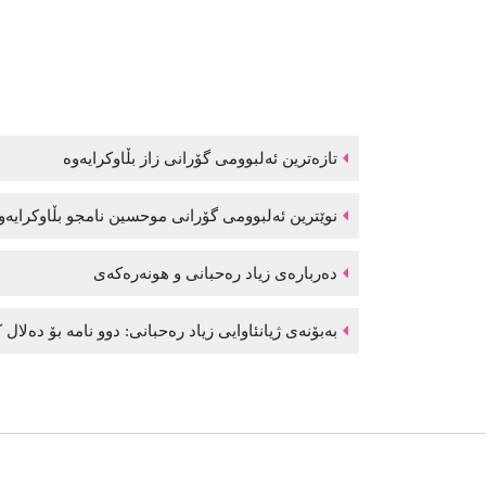
تازەترین ئەلبوومی گۆرانی زاز بڵاوكرایەوە
نوێترین ئەلبوومی گۆرانی موحسین نامجو بڵاوكرایە
دەربارەی زیاد رەحبانی و هونەرەکەی
بەبۆنەی ژیانئاوایی زیاد رەحبانی: دوو نامە بۆ دەلال