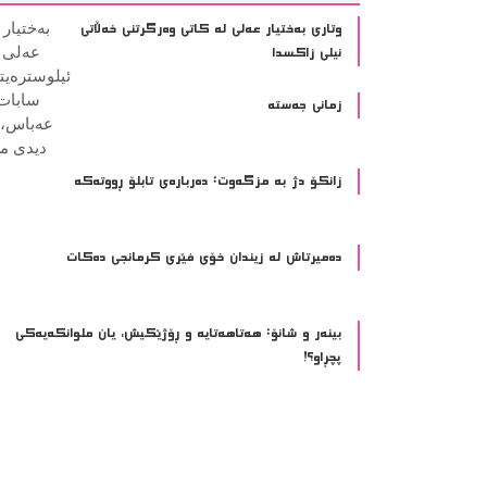
زۆرترین خوێندراوە
وتاری بەختیار عەلی لە کاتی وەرگرتنی خەڵاتی
نیلی زاکسدا
زمانی جەستە
زانکۆ دژ بە مزگەوت: دەربارەى تابلۆ ڕووتەکە
ده‌میرتاش له‌ زیندان خۆی فێری كرمانجی ده‌كات
بینەر و شانۆ: هەتاھەتایە و ڕۆژێکیش، یان ملوانکەیەکی
پچڕاو؟!