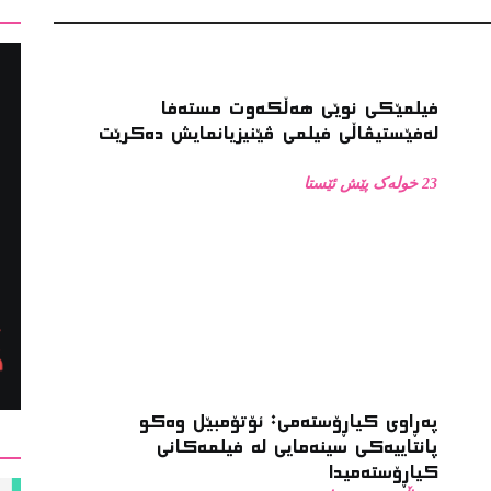
فیلمێکی نوێی هەڵکەوت مستەفا
لەفێستیڤاڵی فیلمی ڤێنیزیانمایش دەکرێت
23 خولەک پێش ئێستا
پەڕاوی کیاڕۆستەمی: ئۆتۆمبێل وەکو