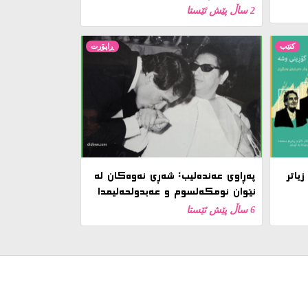
2 ساڵ پێش ئێستا
کتێب
ڕاپۆرت
یاتر
پەڕاوی عەندەلیب: شەڕی نەوەکان لە
نێوان ئومکەلسوم و عەبدولحەلیمدا
6 ساڵ پێش ئێستا