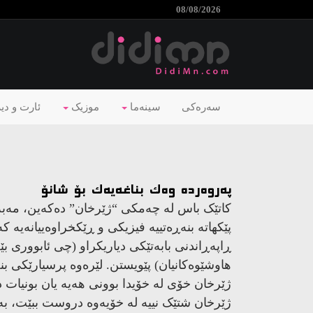
08/08/2026
سەرەکی
سینەما
موزیک
ئارت و دی