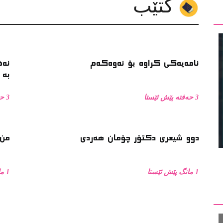
کتێب
نامەیەکی کراوە بۆ نەوەکەم
نەف
بە 
3 حەفتە پێش ئێستا
3 حەفتە پێش ئێستا
دوو شیعری دکتۆر چۆمان هەردی
من 
1 مانگ پێش ئێستا
1 مانگ پێش ئێستا