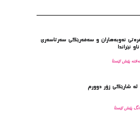
رەتی نەوبەهاران و سەفەرێکی سەرتاسەری
ناو ئێراندا
له‌ شارێکی زۆر دوورم