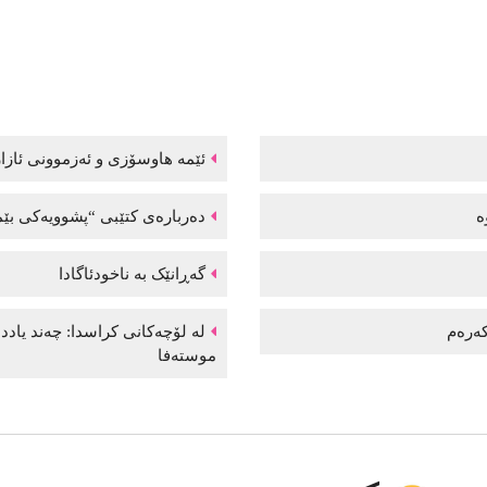
ئێمە هاوسۆزی و ئەزموونی ئازار
وە
دەربارەی کتێبی “پشوویەکی بێم
گەڕانێک بە ناخودئاگادا
 کەرەم
لە لۆچەکانی کراسدا: چەند یاد
موستەفا