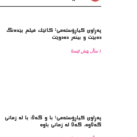
سینەما
پەڕاوی کیاڕۆستەمی: کاتێک فیلم بێدەنگ
دەبێت و بینەر دەدوێت
1 ساڵ پێش ئێستا
پەڕاوی کیاڕۆستەمی: با و گەڵا؛ با لە زمانی