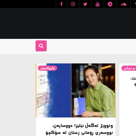
و دیزاین
چاوپێکەوتن
ت،
وتووێژ لەگەڵ ئێلیزا دووساپەن،
نووسەری ڕۆمانی زستان لە سۆکچۆ