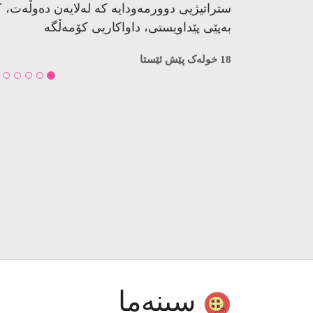
فیلمێکی نوێی هەڵکەوت مستەفا لەفێس
ڤێنیزیانمایش دەکرێت
لە دەستکەوتێکی گرنگدا بۆ سینەمای کوردی، ف
کورد هەڵکەوت مستەفا بە ناوی “ناچیتە بەهەش
وەک یەکەم نمایشی جیهانیی لە یەکێک لە سێ 
جیهاندا لە شاری ڤێنیزیا لە ئیتاڵیا پێشان بدرێت.
23 خولەک پێش ئێستا