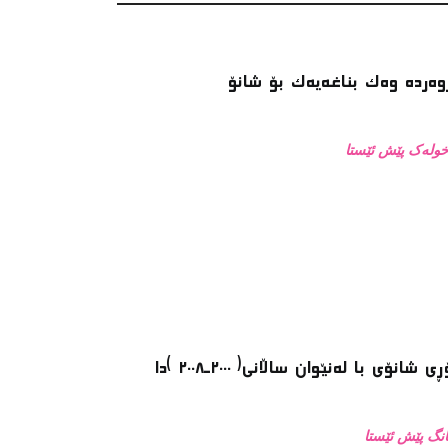
وەردە وەک بناغەیەک بۆ شانۆ
 شانۆی با لەنێوان ساڵانی( ٢٠٠٠ـ٢٠٠٨ )دا