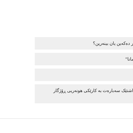
 دەکەین یان بینەرین؟
انا”
داشتێک سەبارەت بە کارێکی هونەریی ڕۆژگار