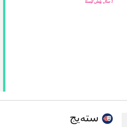
پانتاییەکی سینەمایی لە فیلمەکانی
کیاڕۆستەمیدا
1 ساڵ پێش ئێستا