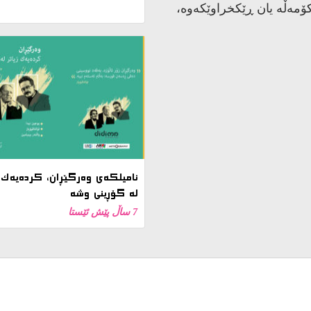
تیڤاڵی فیلمی
یلمێکی نوێی دەرهێنەری
تەوە ئەگەر بە دەستی ژنێک
بکوژرێیت”، بە شێوەیەکی فەرمی هەڵبژێردرا بۆ نمایشکردن لە 83یەمین
نامیلكه‌ی وەرگێڕان، کردەیەک ز
فێستیڤاڵی نێودەوڵەتیی فیلمی ڤێنیزیا بۆ ساڵی 2026. ئەم بەرهەمە بڕیارە
لە گۆڕینی وشە
گەورەترین فێستیڤاڵەکانی
7 ساڵ پێش ئێستا