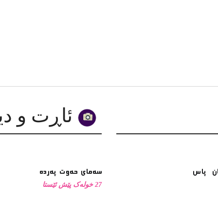
1 ساڵ پێش ئێستا
9 مانگ پێش ئێستا
ئاڕت و دیزاین
سەمای حەوت پەردە
27 خولەک پێش ئێستا