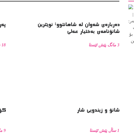
سته‌یج
دەربارەی شەوان لە شاهانتوو: نوێترین
پەر
شانۆنامەی بەختیار عەلی
3 مانگ پێش ئێستا
18 خولەک پێش ئێستا
شانۆ و زیندویی شار
کۆڕی