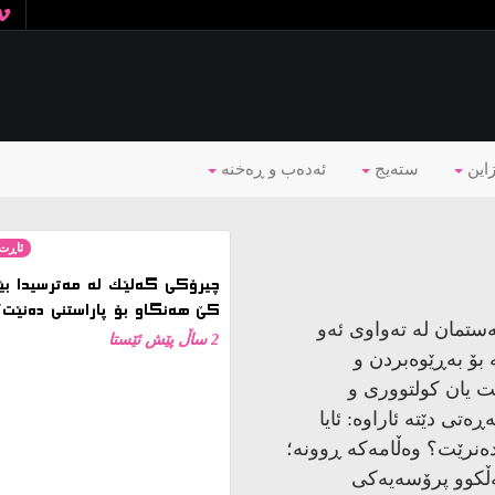
زاین
ستەیج
ئه‌ده‌ب و ڕه‌خنه‌
ئاڕت 
چیرۆکی گەلێک لە مەترسیدا بێ
کێ هەنگاو بۆ پاراستنی دەنێت؟
2 ساڵ پێش ئێستا