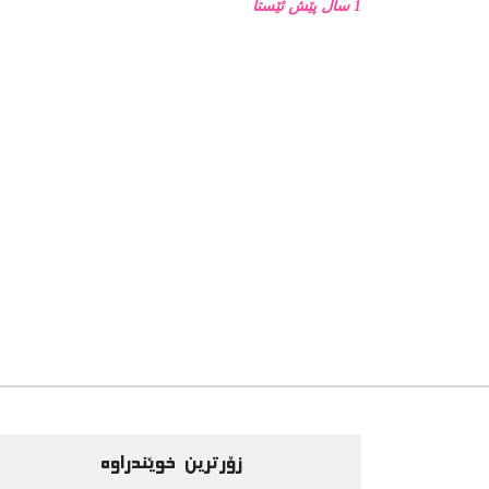
گەڵاوە، گەڵا لە زمانی باوە
1 ساڵ پێش ئێستا