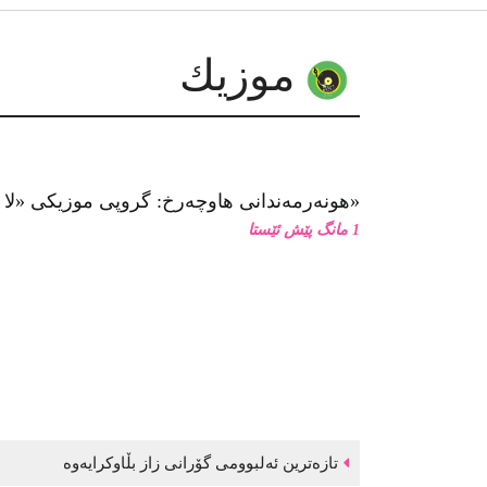
موزیك
هونەرمەندانی هاوچەرخ: گروپی موزیكی «لا كاراڤان پاس»
1 مانگ پێش ئێستا
تازەترین ئەلبوومی گۆرانی زاز بڵاوكرایەوە