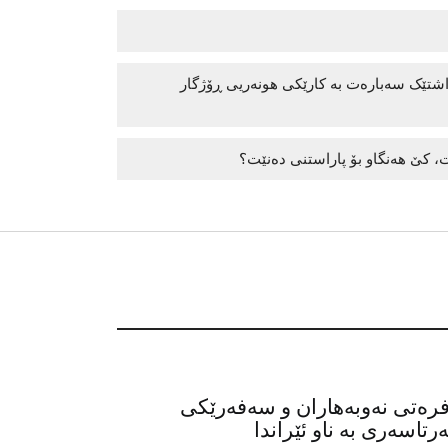
داشتێک سەبارەت بە کارێکی هونەریی ڕۆژگار
، کێ هەنگاو بۆ پاراستنی دەنێت؟
فرەتی نەوبەهاران و سەفەرێکی
تاسەری بە ناو ئێراندا