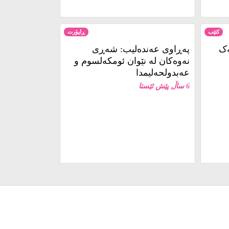
کتێب
ڕاپۆرت
ەک
پەڕاوی عەندەلیب: شەڕی
نەوەکان لە نێوان ئومکەلسوم و
عەبدولحەلیمدا
6 ساڵ پێش ئێستا