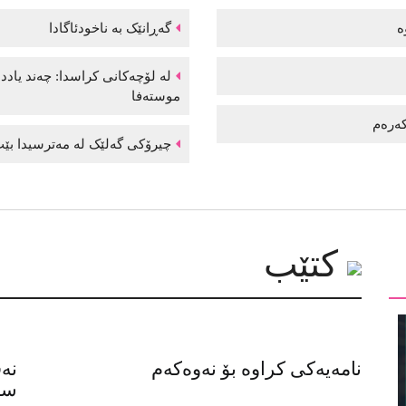
وە
گەڕانێک بە ناخودئاگادا
لە لۆچەکانی کراسدا: چەند یاد
موستەفا
 کەرەم
چیرۆکی گەلێک لە مەترسیدا بێت
کتێب
نامەیەکی کراوە بۆ نەوەکەم
نە
سەر