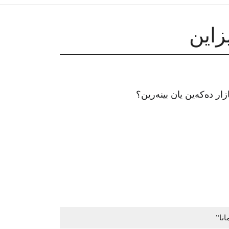
ار دەکەین یان بینەرین؟
انا”