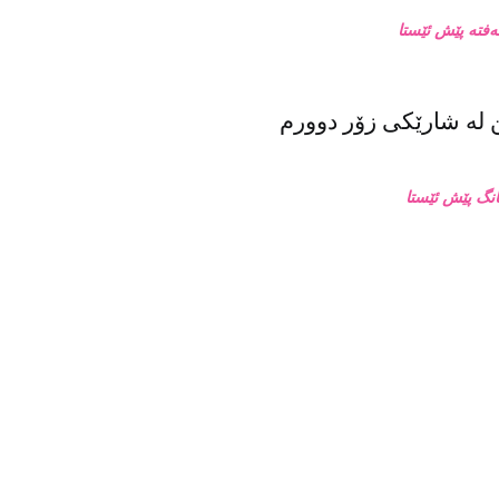
له‌ شارێکی زۆر دوورم