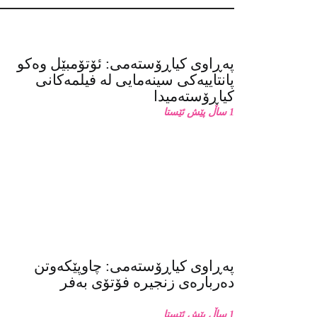
پەڕاوی کیاڕۆستەمی: ئۆتۆمبێل وەکو
پانتاییەکی سینەمایی لە فیلمەکانی
کیاڕۆستەمیدا
1 ساڵ پێش ئێستا
پەڕاوی کیاڕۆستەمی: چاوپێکەوتن
دەربارەی زنجیرە فۆتۆی بەفر
1 ساڵ پێش ئێستا