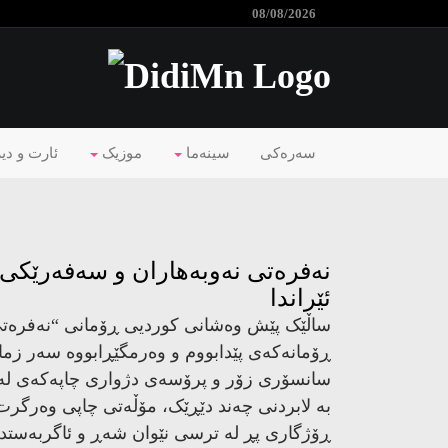
08/08/2026
سەرەکی
سینەما
موزیک
ئارت و دی
ن
ئێ
سا
ڕۆ
سا
بە
ڕۆ