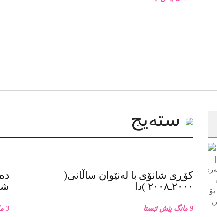
سته‌یج
کۆڕی شانۆی با لەنێوان ساڵانی(
دەر
٢٠٠٠ـ٢٠٠٨ )دا
شان
9 مانگ پێش ئێستا
3 مانگ پێش ئێستا