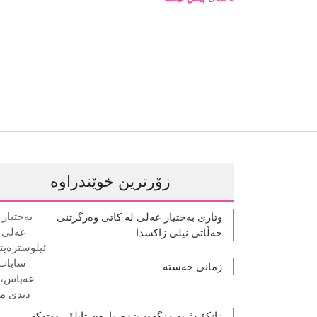
زۆرترین خوێندراوە
وتاری بەختیار عەلی لە کاتی وەرگرتنی
خەڵاتی نیلی زاکسدا
زمانی جەستە
زانکۆ دژ بە مزگەوت: دەربارەى تابلۆ ڕووتەکە