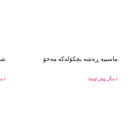
ماسییه ڕەشە بچکۆلەکە مەخۆ
شان
1 ساڵ پێش ئێستا
1 ساڵ پێش ئێستا