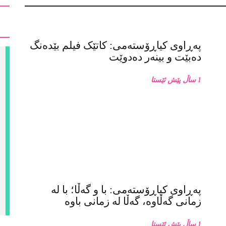
پەڕاوی کیاڕۆستەمی: کاتێک فیلم بێدەنگ
دەبێت و بینەر دەدوێت
1 ساڵ پێش ئێستا
پەڕاوی کیاڕۆستەمی: با و گەڵا؛ با لە
زمانی گەڵاوە، گەڵا لە زمانی باوە
1 ساڵ پێش ئێستا