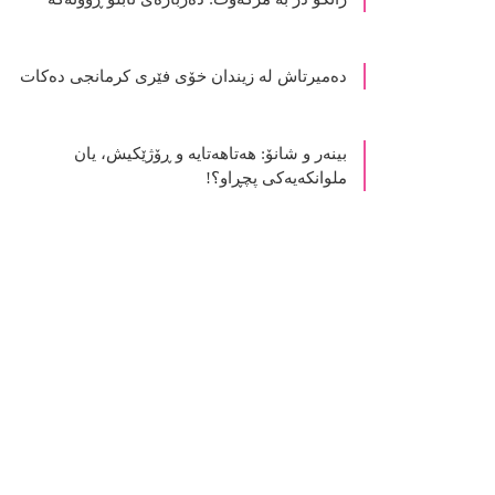
ده‌میرتاش له‌ زیندان خۆی فێری كرمانجی ده‌كات
بینەر و شانۆ: هەتاھەتایە و ڕۆژێکیش، یان
ملوانکەیەکی پچڕاو؟!