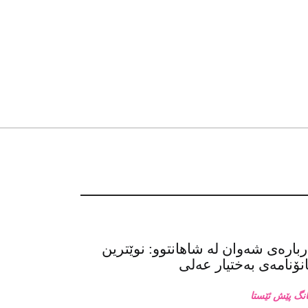
بارەی شەوان لە شاهانتوو: نوێترین
ۆنامەی بەختیار عەلی