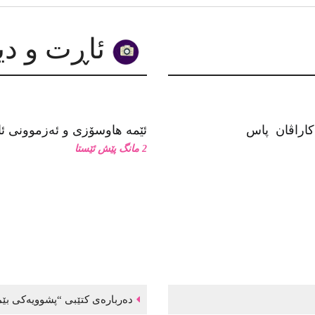
ئاڕت و دیزاین
ئێمە هاوسۆزی و ئەزموونی ئاز
2 مانگ پێش ئێستا
دەربارەی کتێبی “پشوویەکی بێم