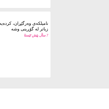
نامیلكه‌ی وەرگێڕان، کردەی
زیاتر لە گۆڕینی وشە
7 ساڵ پێش ئێستا