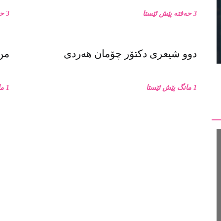
3 حەفتە پێش ئێستا
3 حەفتە پێش ئێستا
دوو شیعری دکتۆر چۆمان هەردی
من 
1 مانگ پێش ئێستا
1 مانگ پێش ئێستا