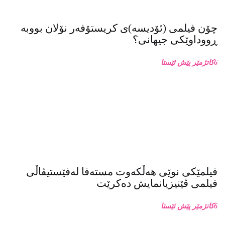
چۆن فیلمی (ئۆدیسە)ی کریستۆفەر نۆلان بووبە
ڕووداوێکی جیهانی؟
6كاتژمێر پێش ئێستا
فیلمێکی نوێی هەڵکەوت مستەفا لەفێستیڤاڵی
فیلمی ڤێنیزیانمایش دەکرێت