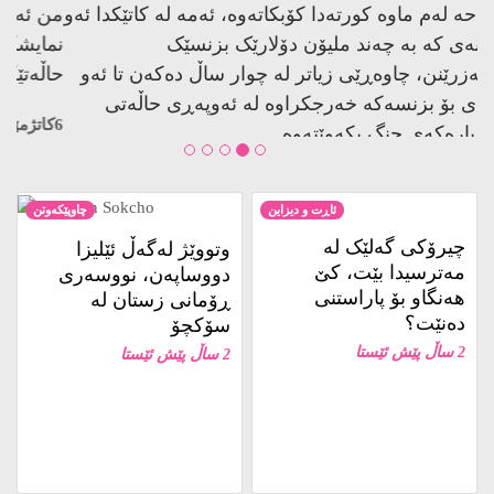
زەبەلاحە لەم ماوە کورتەدا کۆبکاتەوە، ئەمە لە کاتێکدا ئەو
کەسانەی کە بە چەند ملیۆن دۆلارێک بزنسێک
دادەمەزرێنن، چاوەڕێی زیاتر لە چوار ساڵ دەکەن تا ئەو
پارەیەی بۆ بزنسەکە خەرجکراوە لە ئەوپەڕی حاڵەتی
باشدا پارەکەی چنگ بکەوێتەوە.
6كاتژمێر پێش ئێستا
ئاڕت و دیزاین
چاوپێکەوتن
چیرۆکی گەلێک لە
وتووێژ لەگەڵ ئێلیزا
مەترسیدا بێت، کێ
دووساپەن، نووسەری
هەنگاو بۆ پاراستنی
ڕۆمانی زستان لە
دەنێت؟
سۆکچۆ
2 ساڵ پێش ئێستا
2 ساڵ پێش ئێستا