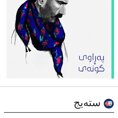
سته‌یج