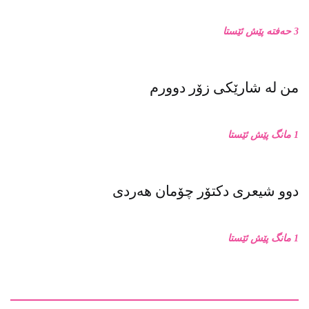
نامەیەکی کراوە بۆ نەوەکەم
3 حەفتە پێش ئێستا
من له‌ شارێکی زۆر دوورم
1 مانگ پێش ئێستا
دوو شیعری دکتۆر چۆمان هەردی
1 مانگ پێش ئێستا