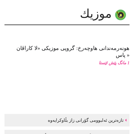
لە لۆچەکانی کراسدا: چەند یادداشتێک سەبارەت بە کارێکی
هونەریی ڕۆژگار موستەفا
موزیك
هونەرمەندانی هاوچەرخ: گروپی موزیكی «لا كاراڤان
پاس»
1 مانگ پێش ئێستا