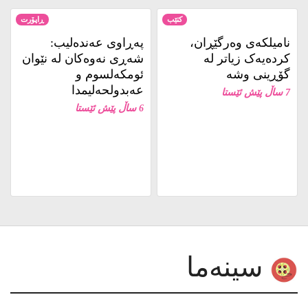
کتێب
ڕاپۆرت
نامیلكه‌ی وەرگێڕان،
پەڕاوی عەندەلیب:
کردەیەک زیاتر لە
شەڕی نەوەکان لە نێوان
گۆڕینی وشە
ئومکەلسوم و
عەبدولحەلیمدا
7 ساڵ پێش ئێستا
6 ساڵ پێش ئێستا
سینەما