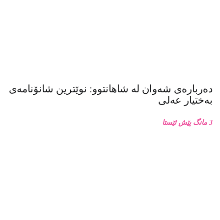
6كاتژمێر پێش ئێستا
دەربارەی شەوان لە شاهانتوو: نوێترین شانۆنامەی
بەختیار عەلی
3 مانگ پێش ئێستا