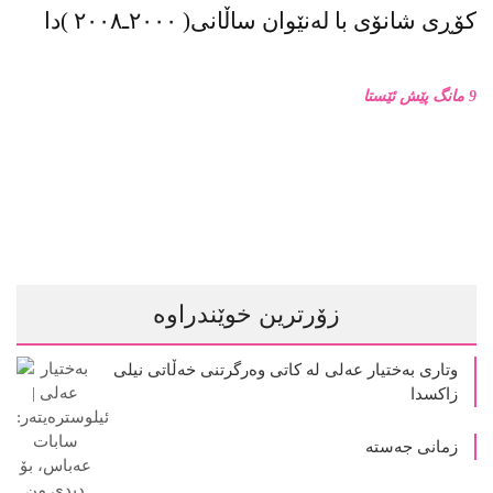
کۆڕی شانۆی با لەنێوان ساڵانی( ٢٠٠٠ـ٢٠٠٨ )دا
9 مانگ پێش ئێستا
زۆرترین خوێندراوە
وتاری بەختیار عەلی لە کاتی وەرگرتنی خەڵاتی نیلی
زاکسدا