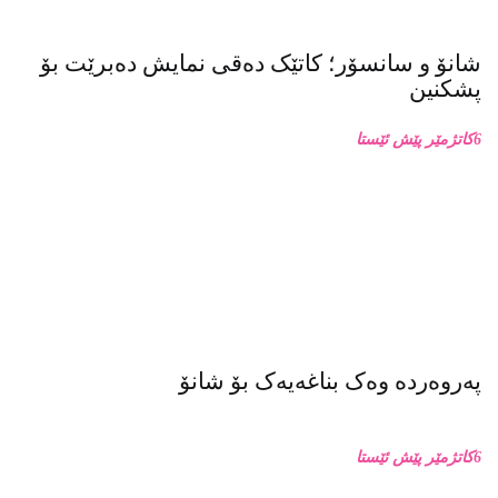
شانۆ و سانسۆر؛ کاتێک دەقی نمایش دەبرێت بۆ
پشکنین
6كاتژمێر پێش ئێستا
پەروەردە وەک بناغەیەک بۆ شانۆ