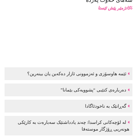
سەمای حەوت پەردە
6كاتژمێر پێش ئێستا
ئێمە هاوسۆزی و ئەزموونی ئازار دەکەین یان بینەرین؟
دەربارەی کتێبی “پشوویەکی بێمانا”
گەڕانێک بە ناخودئاگادا