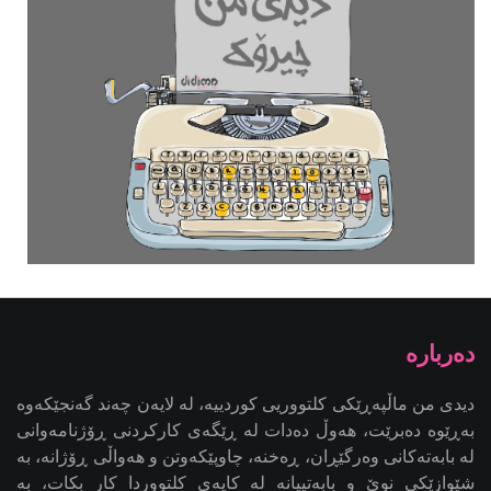
دیدی من ماڵپەڕێکی کلتووریی کوردییە، لە لایەن چەند گەنجێكه‌وه‌
بەڕێوە دەبرێت، هەوڵ دەدات لە ڕێگەی کارکردنی ڕۆژنامەوانی