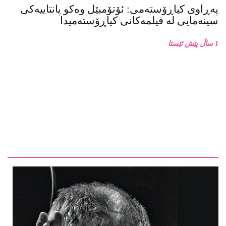
پەڕاوی کیاڕۆستەمی: ئۆتۆمبێل وەکو پانتاییەکی
سینەمایی لە فیلمەکانی کیاڕۆستەمیدا
1 ساڵ پێش ئێستا