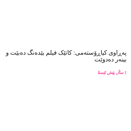
6كاتژمێر پێش ئێستا
پەڕاوی کیاڕۆستەمی: کاتێک فیلم بێدەنگ دەبێت و
بینەر دەدوێت
1 ساڵ پێش ئێستا