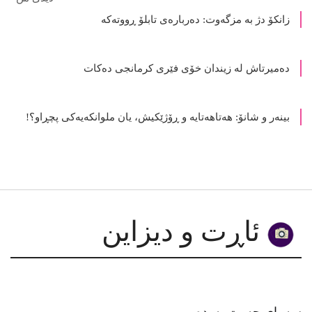
زمانی جەستە
زانکۆ دژ بە مزگەوت: دەربارەى تابلۆ ڕووتەکە
ده‌میرتاش له‌ زیندان خۆی فێری كرمانجی ده‌كات
بینەر و شانۆ: هەتاھەتایە و ڕۆژێکیش، یان ملوانکەیەکی پچڕاو؟!
ئاڕت و دیزاین