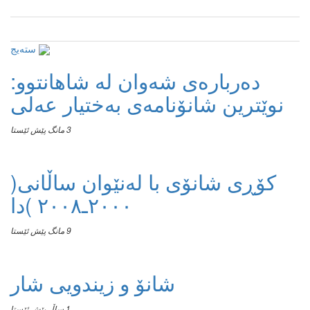
سته‌یج
دەربارەی شەوان لە شاهانتوو:
نوێترین شانۆنامەی بەختیار عەلی
3 مانگ پێش ئێستا
کۆڕی شانۆی با لەنێوان ساڵانی(
٢٠٠٠ـ٢٠٠٨ )دا
9 مانگ پێش ئێستا
شانۆ و زیندویی شار
1 ساڵ پێش ئێستا