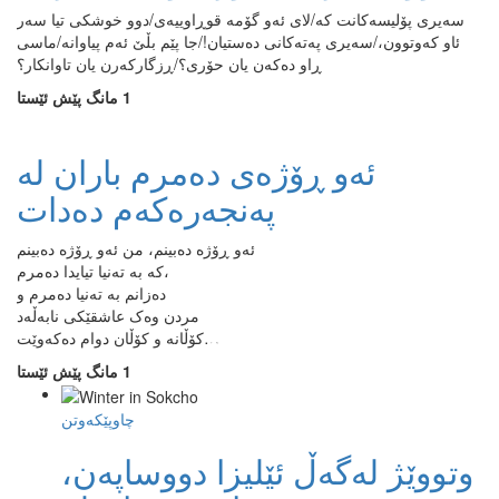
سەیری پۆلیسەکانت کە/لای ئەو گۆمە قوڕاوییەی/دوو خوشکی تیا سەر
ئاو کەوتوون،/سەیری پەتەکانی دەستیان!/جا پێم بڵێ ئەم پیاوانە/ماسی
ڕاو دەکەن یان حۆری؟/ڕزگارکەرن یان تاوانکار؟
1 مانگ پێش ئێستا
ئەو ڕۆژەی دەمرم باران لە
پەنجەرەکەم دەدات
ئەو ڕۆژە دەبینم، من ئەو ڕۆژە دەبینم
کە بە تەنیا تیایدا دەمرم،
دەزانم بە تەنیا دەمرم و
مردن وەک عاشقێکی نابەڵەد
کۆڵانە و کۆڵان دوام دەکەوێت…
1 مانگ پێش ئێستا
چاوپێکەوتن
وتووێژ لەگەڵ ئێلیزا دووساپەن،