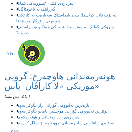
دەربارەی کتێبی “پشوویەکی بێمانا”
گەڕانێک بە ناخودئاگادا
لە لۆچەکانی کراسدا: چەند یادداشتێک سەبارەت بە کارێکی
هونەریی ڕۆژگار موستەفا
چیرۆکی گەلێک لە مەترسیدا بێت، کێ هەنگاو بۆ پاراستنی
دەنێت؟
موزیك
هونەرمەندانی هاوچەرخ: گروپی
موزیكی «لا كاراڤان پاس»
1 مانگ پێش ئێستا
تازەترین ئەلبوومی گۆرانی زاز بڵاوكرایەوە
نوێترین ئەلبوومی گۆرانی موحسین نامجو بڵاوكرایەوە
دەربارەی زیاد رەحبانی و هونەرەکەی
بەبۆنەی ژیانئاوایی زیاد رەحبانی: دوو نامە بۆ دەلال کەرەم
کتێب