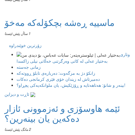
ماسییه ڕەشە بچکۆلەکە مەخۆ
1 ساڵ پێش ئێستا
زۆرترین خوێندراوە
وتاری
بەختیار عەلی لە کاتی وەرگرتنی خەڵاتی نیلی زاکسدا
زمانی جەستە
زانکۆ دژ بە مزگەوت: دەربارەى تابلۆ ڕووتەکە
ده‌میرتاش له‌ زیندان خۆی فێری كرمانجی ده‌كات
بینەر و شانۆ: هەتاھەتایە و ڕۆژێکیش، یان ملوانکەیەکی پچڕاو؟!
ئاڕت و دیزاین
ئێمە هاوسۆزی و ئەزموونی ئازار
دەکەین یان بینەرین؟
2 مانگ پێش ئێستا