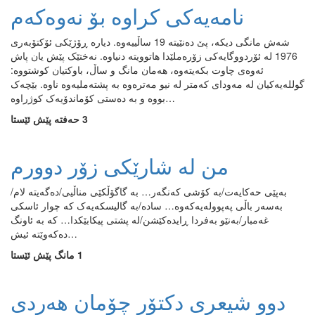
نامەیەکی کراوە بۆ نەوەکەم
شەش مانگی دیکە، پێ دەنێیتە 19 ساڵییەوە. دیارە ڕۆژێکی ئۆکتۆبەری
1976 لە ئۆردووگایەکی زۆرەملێدا هاتوویتە دنیاوە. نەختێک پێش یان پاش
ئەوەی چاوت بکەیتەوە، هەمان مانگ و ساڵ، باوکتیان کوشتووە:
گوللەیەکیان لە مەودای کەمتر لە نیو مەترەوە بە پشتەملیەوە ناوە. بێچەک
بووە و بە دەستی کۆماندۆیەک کوژراوە…
3 حەفتە پێش ئێستا
من له‌ شارێکی زۆر دوورم
به‌پێی حه‌کایه‌ت/به‌ کۆشی که‌نگه‌ر‌‌… به‌ گاگۆڵکێی مناڵیی/ده‌گه‌یته‌ لام/
به‌سه‌ر باڵی په‌پووله‌یه‌که‌وه‌‌… ساده‌/به‌ گالیسکه‌یه‌ک که‌ چوار ئاسکی
غه‌مبار/به‌نێو به‌فردا ڕایده‌کێشن/له‌ پشتی پیکابێکدا… که‌ به‌ ئاونگ
ده‌که‌وێته‌ ئیش…
1 مانگ پێش ئێستا
دوو شیعری دکتۆر چۆمان هەردی