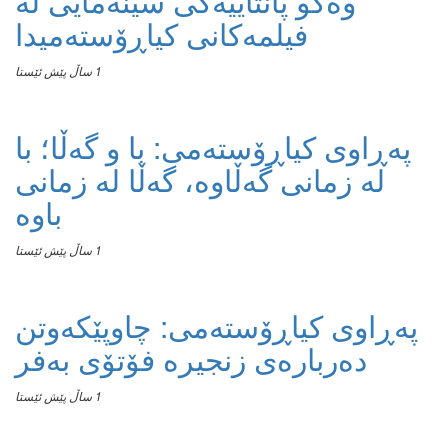
وەکو پانتاییەکی سینەمایی لە
فیلمەکانی کیاڕۆستەمیدا
1 ساڵ پێش ئێستا
پەڕاوی کیاڕۆستەمی: با و گەڵا؛ با
لە زمانی گەڵاوە، گەڵا لە زمانی
باوە
1 ساڵ پێش ئێستا
پەڕاوی کیاڕۆستەمی: چاوپێکەوتن
دەربارەی زنجیرە فۆتۆی بەفر
1 ساڵ پێش ئێستا