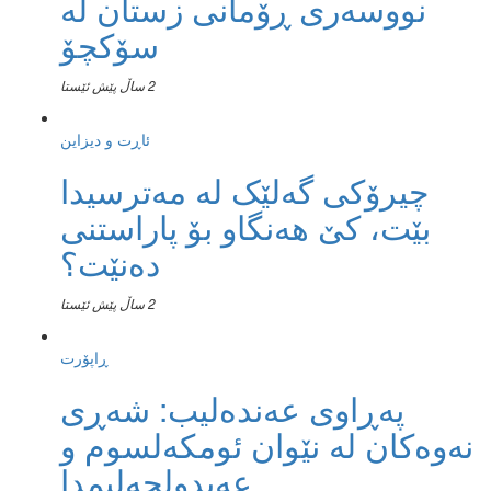
نووسەری ڕۆمانی زستان لە
سۆکچۆ
2 ساڵ پێش ئێستا
ئاڕت و دیزاین
چیرۆکی گەلێک لە مەترسیدا
بێت، کێ هەنگاو بۆ پاراستنی
دەنێت؟
2 ساڵ پێش ئێستا
ڕاپۆرت
پەڕاوی عەندەلیب: شەڕی
نەوەکان لە نێوان ئومکەلسوم و
عەبدولحەلیمدا