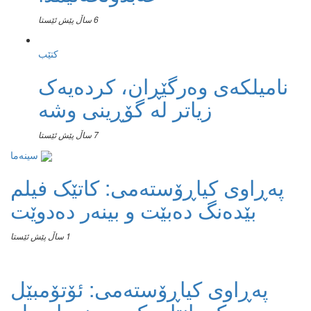
6 ساڵ پێش ئێستا
کتێب
نامیلكه‌ی وەرگێڕان، کردەیەک
زیاتر لە گۆڕینی وشە
7 ساڵ پێش ئێستا
سینەما
پەڕاوی کیاڕۆستەمی: کاتێک فیلم
بێدەنگ دەبێت و بینەر دەدوێت
1 ساڵ پێش ئێستا
پەڕاوی کیاڕۆستەمی: ئۆتۆمبێل