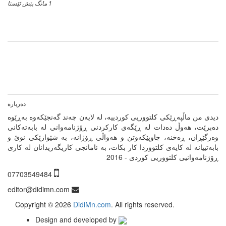
1 مانگ پێش ئێستا
دیدی من ماڵپەڕێکی کلتووریی کوردییە، لە لایەن چەند گەنجێكه‌وه‌ بەڕێوە
دەبرێت، هەوڵ دەدات لە ڕێگەی کارکردنی ڕۆژنامەوانی لە بابەتەکانی
وەرگێڕان، ڕەخنە، چاوپێکەوتن و هەواڵی ڕۆژانە، بە شێوازێکی نوێ و
بابەتییانە لە کایەی کلتووردا کار بکات، بە ئامانجی کاریگەریدانان لە کاری
ڕۆژنامەوانیی کلتووریی کوردی - 2016
07703549484
editor@didimn.com
Copyright ©
2026
DidiMn.com
. All rights reserved.
Design and developed by