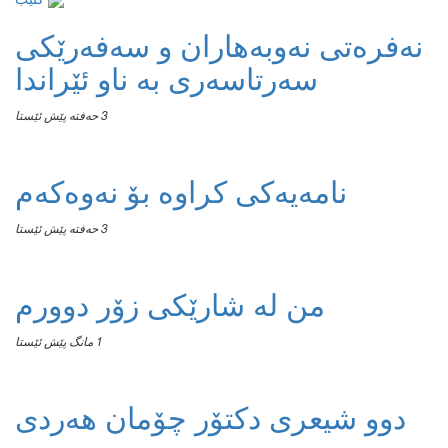
نەفرەتی نەوبەهاران و سەفەرێکی
سەرتاسەری بە ناو ئێراندا
3 حەفتە پێش ئێستا
نامەیەکی کراوە بۆ نەوەکەم
3 حەفتە پێش ئێستا
من له‌ شارێکی زۆر دوورم
1 مانگ پێش ئێستا
دوو شیعری دکتۆر چۆمان هەردی