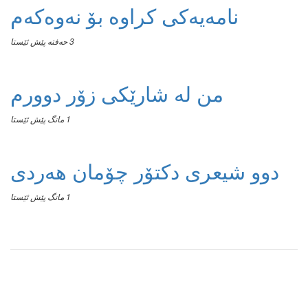
نامەیەکی کراوە بۆ نەوەکەم
3 حەفتە پێش ئێستا
من له‌ شارێکی زۆر دوورم
1 مانگ پێش ئێستا
دوو شیعری دکتۆر چۆمان هەردی
1 مانگ پێش ئێستا