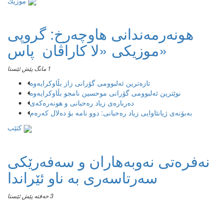
موزیك
هونەرمەندانی هاوچەرخ: گروپی
موزیكی «لا كاراڤان پاس»
1 مانگ پێش ئێستا
تازەترین ئەلبوومی گۆرانی زاز بڵاوكرایەوە
نوێترین ئەلبوومی گۆرانی موحسین نامجو بڵاوكرایەوە
دەربارەی زیاد رەحبانی و هونەرەکەی
بەبۆنەی ژیانئاوایی زیاد رەحبانی: دوو نامە بۆ دەلال کەرەم
کتێب
نەفرەتی نەوبەهاران و سەفەرێکی
سەرتاسەری بە ناو ئێراندا
3 حەفتە پێش ئێستا