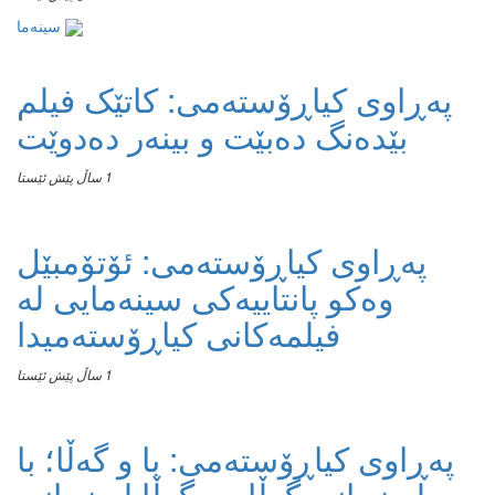
سینەما
پەڕاوی کیاڕۆستەمی: کاتێک فیلم
بێدەنگ دەبێت و بینەر دەدوێت
1 ساڵ پێش ئێستا
پەڕاوی کیاڕۆستەمی: ئۆتۆمبێل
وەکو پانتاییەکی سینەمایی لە
فیلمەکانی کیاڕۆستەمیدا
1 ساڵ پێش ئێستا
پەڕاوی کیاڕۆستەمی: با و گەڵا؛ با
لە زمانی گەڵاوە، گەڵا لە زمانی