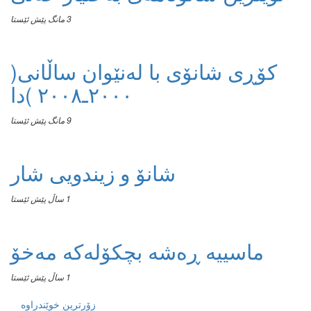
3 مانگ پێش ئێستا
کۆڕی شانۆی با لەنێوان ساڵانی(
٢٠٠٠ـ٢٠٠٨ )دا
9 مانگ پێش ئێستا
شانۆ و زیندویی شار
1 ساڵ پێش ئێستا
ماسییه ڕەشە بچکۆلەکە مەخۆ
1 ساڵ پێش ئێستا
زۆرترین خوێندراوە