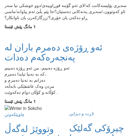
سەیری پۆلیسەکانت کە/لای ئەو گۆمە قوڕاوییەی/دوو خوشکی تیا سەر
ئاو کەوتوون،/سەیری پەتەکانی دەستیان!/جا پێم بڵێ ئەم پیاوانە/ماسی
ڕاو دەکەن یان حۆری؟/ڕزگارکەرن یان تاوانکار؟
1 مانگ پێش ئێستا
ئەو ڕۆژەی دەمرم باران لە
پەنجەرەکەم دەدات
ئەو ڕۆژە دەبینم، من ئەو ڕۆژە دەبینم
کە بە تەنیا تیایدا دەمرم،
دەزانم بە تەنیا دەمرم و
مردن وەک عاشقێکی نابەڵەد
کۆڵانە و کۆڵان دوام دەکەوێت…
1 مانگ پێش ئێستا
ئاڕت و دیزاین
چاوپێکەوتن
چیرۆکی گەلێک
وتووێژ لەگەڵ