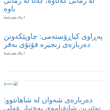
باوە
1 ساڵ پێش ئێستا
پەڕاوی کیاڕۆستەمی: چاوپێکەوتن
دەربارەی زنجیرە فۆتۆی بەفر
1 ساڵ پێش ئێستا
سته‌یج
دەربارەی شەوان لە شاهانتوو:
نوێترین شانۆنامەی بەختیار عەلی