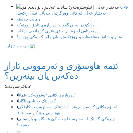
وتاری
بەختیار عەلی لە کاتی وەرگرتنی خەڵاتی نیلی زاکسدا
زمانی جەستە
زانکۆ دژ بە مزگەوت: دەربارەى تابلۆ ڕووتەکە
ده‌میرتاش له‌ زیندان خۆی فێری كرمانجی ده‌كات
بینەر و شانۆ: هەتاھەتایە و ڕۆژێکیش، یان ملوانکەیەکی پچڕاو؟!
ئاڕت و دیزاین
ئێمە هاوسۆزی و ئەزموونی ئازار
دەکەین یان بینەرین؟
2 مانگ پێش ئێستا
دەربارەی کتێبی “پشوویەکی بێمانا”
گەڕانێک بە ناخودئاگادا
لە لۆچەکانی کراسدا: چەند یادداشتێک سەبارەت بە کارێکی
هونەریی ڕۆژگار موستەفا
چیرۆکی گەلێک لە مەترسیدا بێت، کێ هەنگاو بۆ پاراستنی
دەنێت؟