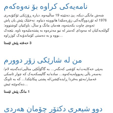
نامەیەکی کراوە بۆ نەوەکەم
شەش مانگی دیکە، پێ دەنێیتە 19 ساڵییەوە. دیارە ڕۆژێکی ئۆکتۆبەری
1976 لە ئۆردووگایەکی زۆرەملێدا هاتوویتە دنیاوە. نەختێک پێش یان پاش
ئەوەی چاوت بکەیتەوە، هەمان مانگ و ساڵ، باوکتیان کوشتووە:
گوللەیەکیان لە مەودای کەمتر لە نیو مەترەوە بە پشتەملیەوە ناوە. بێچەک
بووە و بە دەستی کۆماندۆیەک کوژراوە…
3 حەفتە پێش ئێستا
من له‌ شارێکی زۆر دوورم
به‌پێی حه‌کایه‌ت/به‌ کۆشی که‌نگه‌ر‌‌… به‌ گاگۆڵکێی مناڵیی/ده‌گه‌یته‌ لام/
به‌سه‌ر باڵی په‌پووله‌یه‌که‌وه‌‌… ساده‌/به‌ گالیسکه‌یه‌ک که‌ چوار ئاسکی
غه‌مبار/به‌نێو به‌فردا ڕایده‌کێشن/له‌ پشتی پیکابێکدا… که‌ به‌ ئاونگ
ده‌که‌وێته‌ ئیش…
1 مانگ پێش ئێستا
دوو شیعری دکتۆر چۆمان هەردی