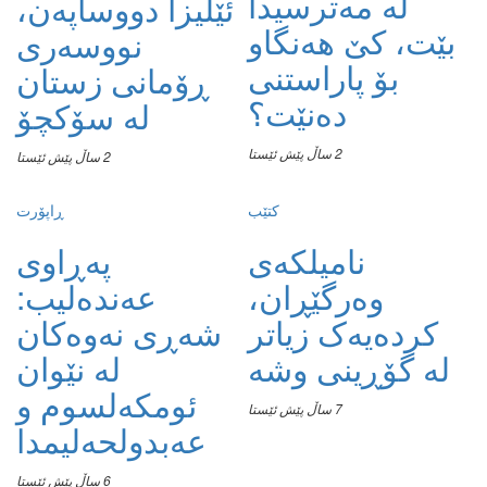
لە مەترسیدا
ئێلیزا دووساپەن،
بێت، کێ هەنگاو
نووسەری
بۆ پاراستنی
ڕۆمانی زستان
دەنێت؟
لە سۆکچۆ
2 ساڵ پێش ئێستا
2 ساڵ پێش ئێستا
کتێب
ڕاپۆرت
نامیلكه‌ی
پەڕاوی
وەرگێڕان،
عەندەلیب:
کردەیەک زیاتر
شەڕی نەوەکان
لە گۆڕینی وشە
لە نێوان
ئومکەلسوم و
7 ساڵ پێش ئێستا
عەبدولحەلیمدا
6 ساڵ پێش ئێستا