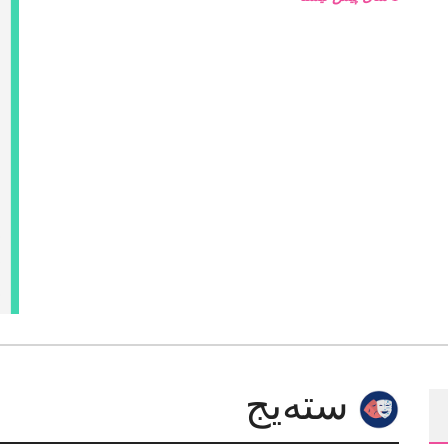
سته‌یج