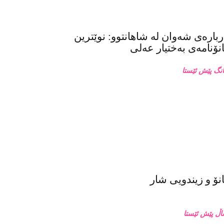
بارەی شەوان لە شاهانتوو: نوێترین
ۆنامەی بەختیار عەلی
ۆ و زیندویی شار