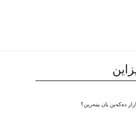
ار دەکەین یان بینەرین؟