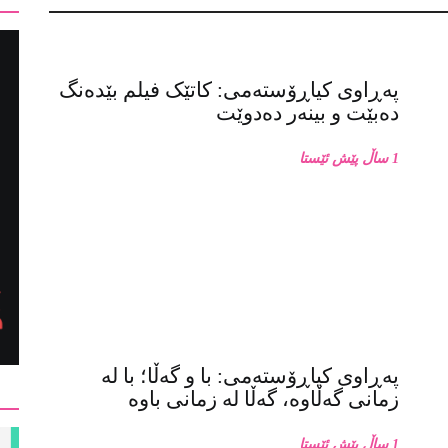
پەڕاوی کیاڕۆستەمی: کاتێک فیلم بێدەنگ
دەبێت و بینەر دەدوێت
1 ساڵ پێش ئێستا
پەڕاوی کیاڕۆستەمی: با و گەڵا؛ با لە
زمانی گەڵاوە، گەڵا لە زمانی باوە
1 ساڵ پێش ئێستا