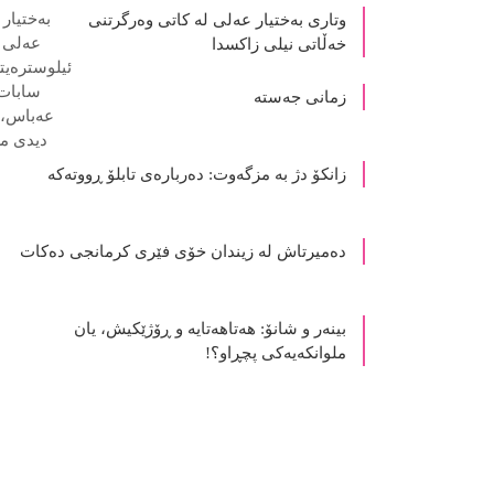
وتاری بەختیار عەلی لە کاتی وەرگرتنی
خەڵاتی نیلی زاکسدا
زمانی جەستە
زانکۆ دژ بە مزگەوت: دەربارەى تابلۆ ڕووتەکە
ده‌میرتاش له‌ زیندان خۆی فێری كرمانجی ده‌كات
بینەر و شانۆ: هەتاھەتایە و ڕۆژێکیش، یان
ملوانکەیەکی پچڕاو؟!