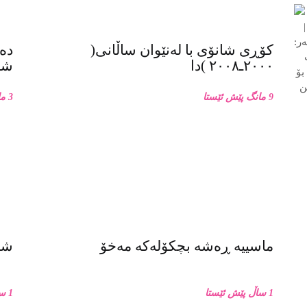
کۆڕی شانۆی با لەنێوان ساڵانی(
دەر
٢٠٠٠ـ٢٠٠٨ )دا
شان
9 مانگ پێش ئێستا
3 مانگ پێش ئێستا
ماسییه ڕەشە بچکۆلەکە مەخۆ
شان
1 ساڵ پێش ئێستا
1 ساڵ پێش ئێستا