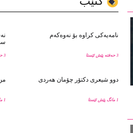
کتێب
نامەیەکی کراوە بۆ نەوەکەم
نە
سەر
3 حەفتە پێش ئێستا
3 حەفتە پێش ئێستا
دوو شیعری دکتۆر چۆمان هەردی
من 
1 مانگ پێش ئێستا
1 مانگ پێش ئێستا