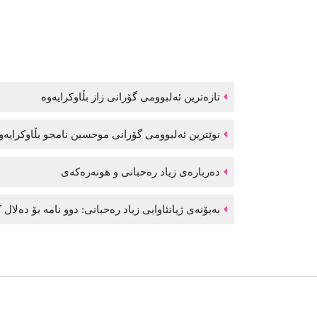
تازەترین ئەلبوومی گۆرانی زاز بڵاوكرایەوە
نوێترین ئەلبوومی گۆرانی موحسین نامجو بڵاوكرایە
دەربارەی زیاد رەحبانی و هونەرەکەی
بەبۆنەی ژیانئاوایی زیاد رەحبانی: دوو نامە بۆ دەلال