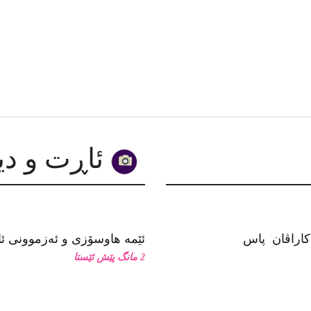
ئاڕت و دیزاین
ئێمە هاوسۆزی و ئەزموونی ئاز
2 مانگ پێش ئێستا