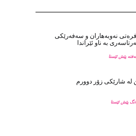
فرەتی نەوبەهاران و سەفەرێکی
تاسەری بە ناو ئێراندا
له‌ شارێکی زۆر دوورم