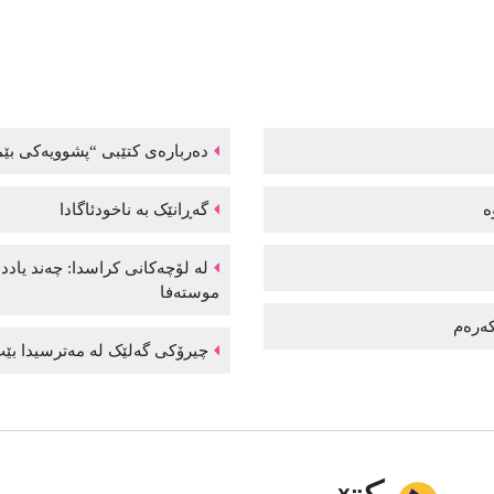
دەربارەی کتێبی “پشوویەکی بێم
وە
گەڕانێک بە ناخودئاگادا
لە لۆچەکانی کراسدا: چەند یاد
موستەفا
 کەرەم
چیرۆکی گەلێک لە مەترسیدا بێت