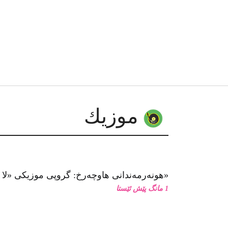
موزیك
هونەرمەندانی هاوچەرخ: گروپی موزیكی «لا كاراڤان پاس»
1 مانگ پێش ئێستا