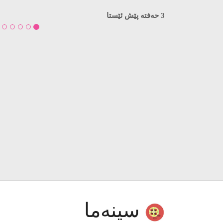
نامەیەکی کراوە بۆ نەوەکەم
لە ئۆردووگایەکی زۆرەملێدا هاتوویتە دنیاوە. نە
چاوت بکەیتەوە، هەمان مانگ و ساڵ، باوکتیان کوش
مەودای کەمتر لە نیو مەترەوە بە پشتەملیەوە ناوە
دەستی کۆماندۆیەک کوژراوە…
3 حەفتە پێش ئێستا
سینەما