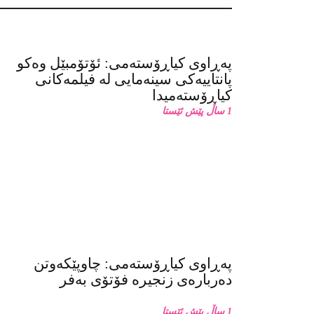
پەڕاوی کیاڕۆستەمی: ئۆتۆمبێل وەکو
پانتاییەکی سینەمایی لە فیلمەکانی
کیاڕۆستەمیدا
1 ساڵ پێش ئێستا
پەڕاوی کیاڕۆستەمی: چاوپێکەوتن
دەربارەی زنجیرە فۆتۆی بەفر
1 ساڵ پێش ئێستا