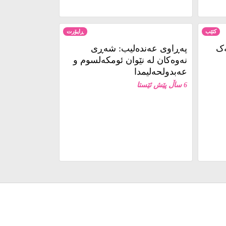
کتێب
ڕاپۆرت
ەک
پەڕاوی عەندەلیب: شەڕی
نەوەکان لە نێوان ئومکەلسوم و
عەبدولحەلیمدا
6 ساڵ پێش ئێستا