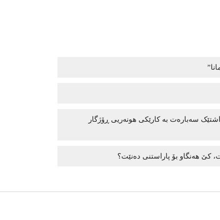
انا”
داشتێک سەبارەت بە کارێکی هونەریی ڕۆژگار
، کێ هەنگاو بۆ پاراستنی دەنێت؟