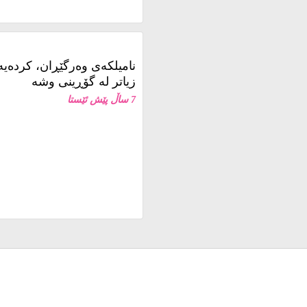
3 حەفتە پێش ئێستا
نامیلكه‌ی وەرگێڕان، کردەی
زیاتر لە گۆڕینی وشە
7 ساڵ پێش ئێستا
شەش مانگی دیکە، پێ دەنێیتە 19 ساڵییەوە. دیارە ڕۆژێکی ئۆکتۆبەری 1976
ختێک پێش یان پاش ئەوەی
تووە: گوللەیەکیان لە
. بێچەک بووە و بە