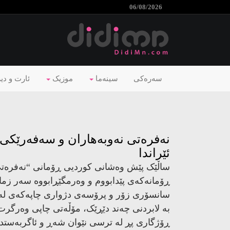
06/08/2026
سەرەکی
سینەما
موزیک
ئارت و دی