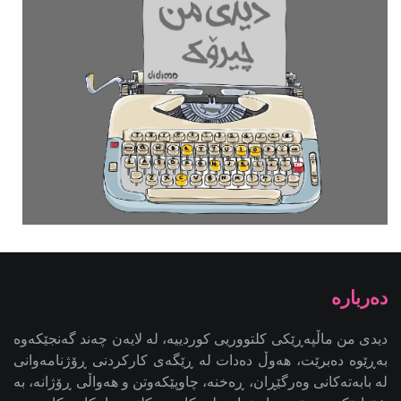
دیدی من ماڵپەڕێکی کلتووریی کوردییە، لە لایەن چەند گەنجێكه‌وه‌