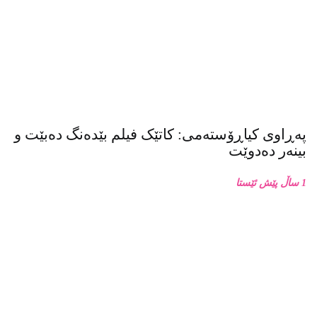
14كاتژمێر پێش ئێستا
پەڕاوی کیاڕۆستەمی: کاتێک فیلم بێدەنگ دەبێت و
بینەر دەدوێت
1 ساڵ پێش ئێستا