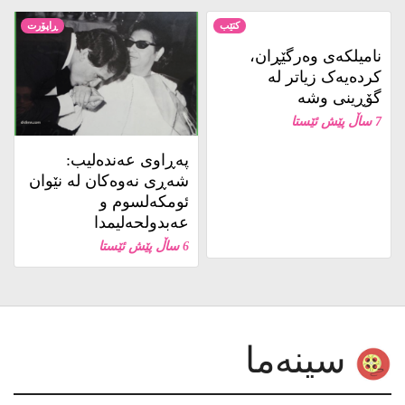
کتێب
ڕاپۆرت
نامیلكه‌ی وەرگێڕان،
کردەیەک زیاتر لە
گۆڕینی وشە
7 ساڵ پێش ئێستا
پەڕاوی عەندەلیب:
شەڕی نەوەکان لە نێوان
ئومکەلسوم و
عەبدولحەلیمدا
6 ساڵ پێش ئێستا