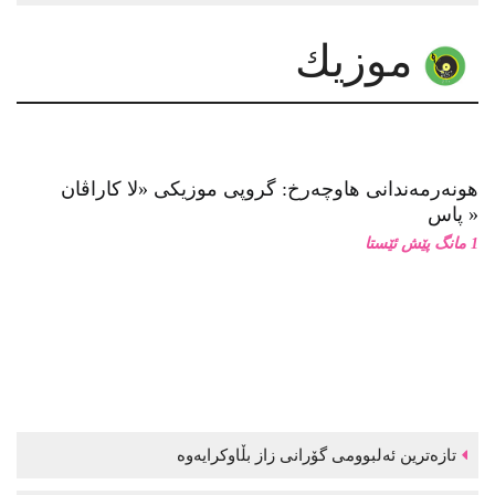
لە لۆچەکانی کراسدا: چەند یادداشتێک سەبارەت بە کارێکی
هونەریی ڕۆژگار موستەفا
موزیك
هونەرمەندانی هاوچەرخ: گروپی موزیكی «لا كاراڤان
پاس»
1 مانگ پێش ئێستا