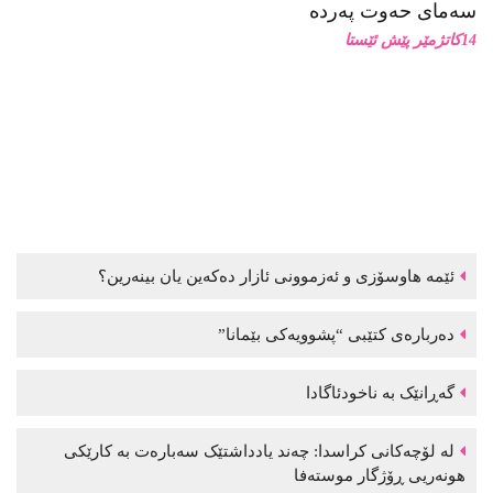
سەمای حەوت پەردە
14كاتژمێر پێش ئێستا
ئێمە هاوسۆزی و ئەزموونی ئازار دەکەین یان بینەرین؟
دەربارەی کتێبی “پشوویەکی بێمانا”
گەڕانێک بە ناخودئاگادا