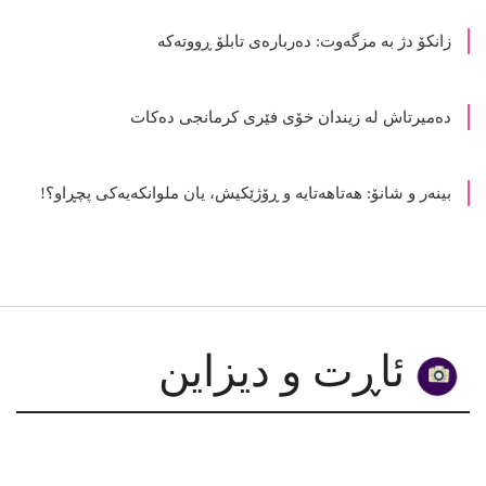
زمانی جەستە
زانکۆ دژ بە مزگەوت: دەربارەى تابلۆ ڕووتەکە
ده‌میرتاش له‌ زیندان خۆی فێری كرمانجی ده‌كات
بینەر و شانۆ: هەتاھەتایە و ڕۆژێکیش، یان ملوانکەیەکی پچڕاو؟!
ئاڕت و دیزاین