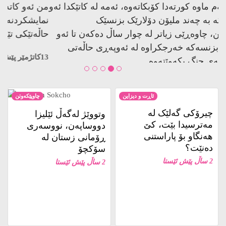
زەبەلاحە لەم ماوە کورتەدا کۆبکاتەوە، ئەمە لە کاتێکدا ئەو
کەسانەی کە بە چەند ملیۆن دۆلارێک بزنسێک
دادەمەزرێنن، چاوەڕێی زیاتر لە چوار ساڵ دەکەن تا ئەو
پارەیەی بۆ بزنسەکە خەرجکراوە لە ئەوپەڕی حاڵەتی
باشدا پارەکەی چنگ بکەوێتەوە.
14كاتژمێر پێش ئێستا
ئاڕت و دیزاین
چاوپێکەوتن
چیرۆکی گەلێک لە
وتووێژ لەگەڵ ئێلیزا
مەترسیدا بێت، کێ
دووساپەن، نووسەری
هەنگاو بۆ پاراستنی
ڕۆمانی زستان لە
دەنێت؟
سۆکچۆ
2 ساڵ پێش ئێستا
2 ساڵ پێش ئێستا