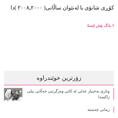
کۆڕی شانۆی با لەنێوان ساڵانی( ٢٠٠٠ـ٢٠٠٨ )دا
9 مانگ پێش ئێستا
زۆرترین خوێندراوە
وتاری بەختیار عەلی لە کاتی وەرگرتنی خەڵاتی نیلی
زاکسدا