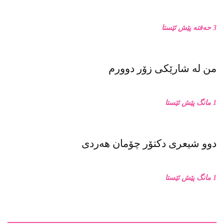
نامەیەکی کراوە بۆ نەوەکەم
3 حەفتە پێش ئێستا
من له‌ شارێکی زۆر دوورم
1 مانگ پێش ئێستا
دوو شیعری دکتۆر چۆمان هەردی
1 مانگ پێش ئێستا