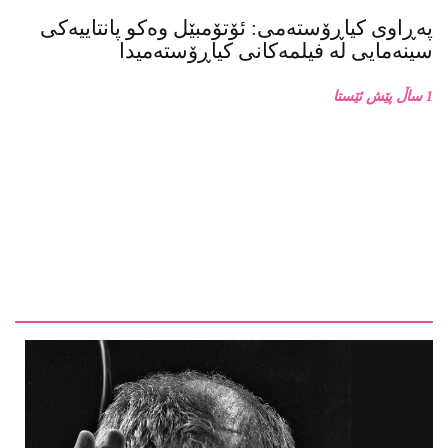
پەڕاوی کیاڕۆستەمی: ئۆتۆمبێل وەکو پانتاییەکی
سینەمایی لە فیلمەکانی کیاڕۆستەمیدا
1 ساڵ پێش ئێستا