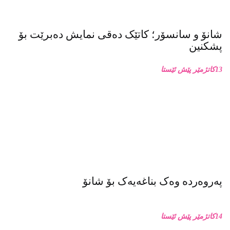
سته‌یج
شانۆ و سانسۆر؛ کاتێک دەقی نمایش دەبرێت بۆ
پشکنین
13كاتژمێر پێش ئێستا
پەروەردە وەک بناغەیەک بۆ شانۆ