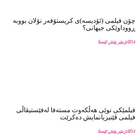
سینەما
چۆن فیلمی (ئۆدیسە)ی کریستۆفەر نۆلان بووبە
ڕووداوێکی جیهانی؟
14كاتژمێر پێش ئێستا
فیلمێکی نوێی هەڵکەوت مستەفا لەفێستیڤاڵی
فیلمی ڤێنیزیانمایش دەکرێت