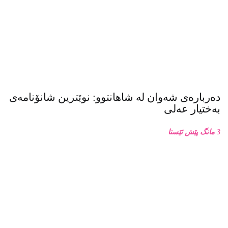
14كاتژمێر پێش ئێستا
دەربارەی شەوان لە شاهانتوو: نوێترین شانۆنامەی
بەختیار عەلی
3 مانگ پێش ئێستا