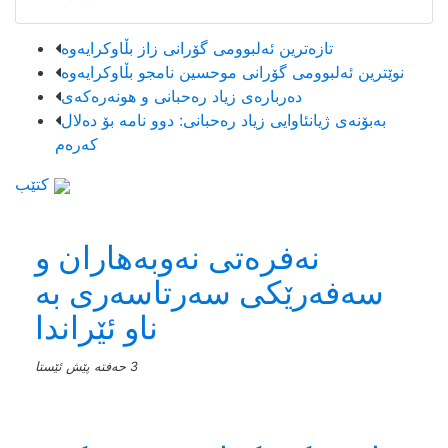
تازەترین ئەلبوومی گۆرانی زاز بڵاوكرایەوە
نوێترین ئەلبوومی گۆرانی موحسین نامجو بڵاوكرایەوە
دەربارەی زیاد رەحبانی و هونەرەکەی
بەبۆنەی ژیانئاوایی زیاد رەحبانی: دوو نامە بۆ دەلال
کەرەم
کتێب
نەفرەتی نەوبەهاران و
سەفەرێکی سەرتاسەری بە
ناو ئێراندا
3 حەفتە پێش ئێستا