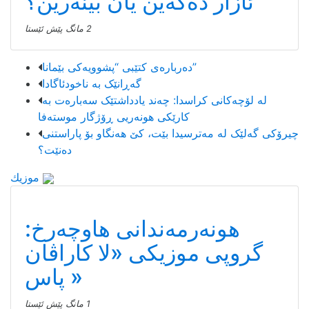
ئازار دەکەین یان بینەرین؟
2 مانگ پێش ئێستا
دەربارەی کتێبی “پشوویەکی بێمانا”
گەڕانێک بە ناخودئاگادا
لە لۆچەکانی کراسدا: چەند یادداشتێک سەبارەت بە
کارێکی هونەریی ڕۆژگار موستەفا
چیرۆکی گەلێک لە مەترسیدا بێت، کێ هەنگاو بۆ پاراستنی
دەنێت؟
موزیك
هونەرمەندانی هاوچەرخ:
گروپی موزیكی «لا كاراڤان
پاس»
1 مانگ پێش ئێستا