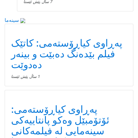
7 ساڵ پێش ئێستا
سینەما
پەڕاوی کیاڕۆستەمی: کاتێک
فیلم بێدەنگ دەبێت و بینەر
دەدوێت
1 ساڵ پێش ئێستا
پەڕاوی کیاڕۆستەمی:
ئۆتۆمبێل وەکو پانتاییەکی
سینەمایی لە فیلمەکانی