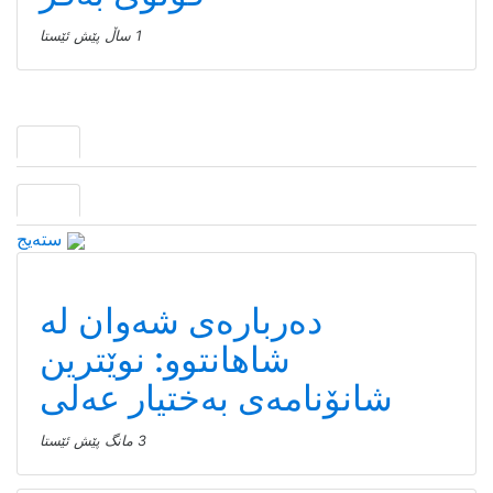
1 ساڵ پێش ئێستا
سته‌یج
دەربارەی شەوان لە
شاهانتوو: نوێترین
شانۆنامەی بەختیار عەلی
3 مانگ پێش ئێستا