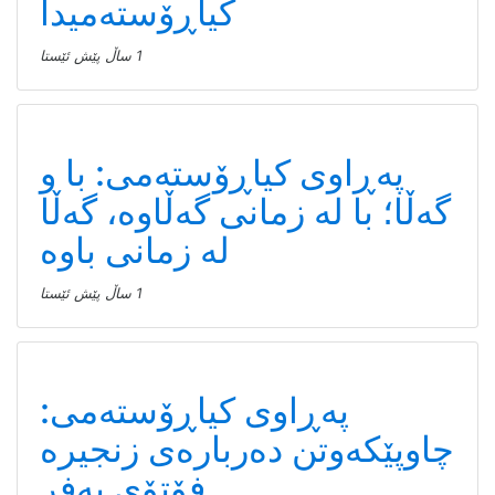
کیاڕۆستەمیدا
1 ساڵ پێش ئێستا
پەڕاوی کیاڕۆستەمی: با و
گەڵا؛ با لە زمانی گەڵاوە، گەڵا
لە زمانی باوە
1 ساڵ پێش ئێستا
پەڕاوی کیاڕۆستەمی:
چاوپێکەوتن دەربارەی زنجیرە
فۆتۆی بەفر