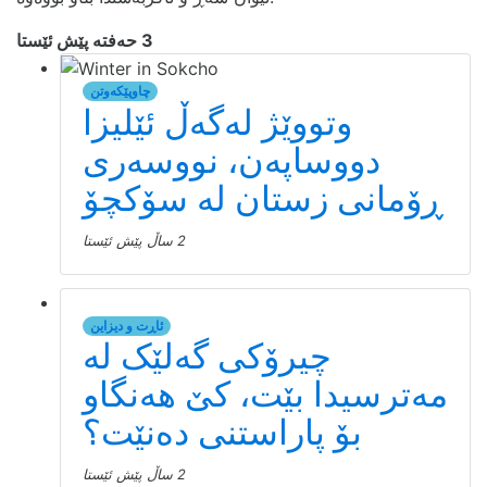
3 حەفتە پێش ئێستا
چاوپێکەوتن
وتووێژ لەگەڵ ئێلیزا
دووساپەن، نووسەری
ڕۆمانی زستان لە سۆکچۆ
2 ساڵ پێش ئێستا
ئاڕت و دیزاین
چیرۆکی گەلێک لە
مەترسیدا بێت، کێ هەنگاو
بۆ پاراستنی دەنێت؟
2 ساڵ پێش ئێستا