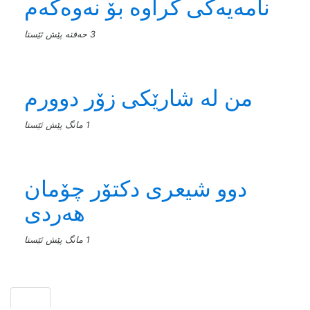
نامەیەکی کراوە بۆ نەوەکەم
3 حەفتە پێش ئێستا
من له‌ شارێکی زۆر دوورم
1 مانگ پێش ئێستا
دوو شیعری دکتۆر چۆمان
هەردی
1 مانگ پێش ئێستا