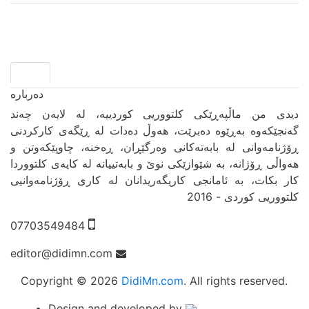
دیدی من ماڵپەڕێکی کلتووریی کوردییە، لە لایەن چەند
گەنجێكه‌وه‌ بەڕێوە دەبرێت، هەوڵ دەدات لە ڕێگەی کارکردنی
ڕۆژنامەوانی لە بابەتەکانی وەرگێڕان، ڕەخنە، چاوپێکەوتن و
هەواڵی ڕۆژانە، بە شێوازێکی نوێ و بابەتییانە لە کایەی کلتووردا
کار بکات، بە ئامانجی کاریگەریدانان لە کاری ڕۆژنامەوانیی
کلتووریی کوردی - 2016
07703549484
editor@didimn.com
Copyright ©
2026
DidiMn.com
. All rights reserved.
Design and developed by