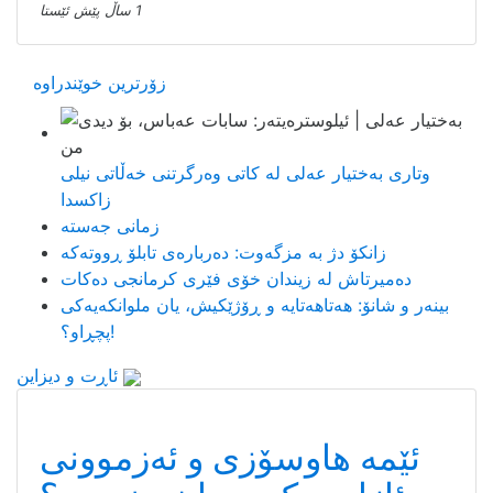
1 ساڵ پێش ئێستا
زۆرترین خوێندراوە
وتاری بەختیار عەلی لە کاتی وەرگرتنی خەڵاتی نیلی
زاکسدا
زمانی جەستە
زانکۆ دژ بە مزگەوت: دەربارەى تابلۆ ڕووتەکە
ده‌میرتاش له‌ زیندان خۆی فێری كرمانجی ده‌كات
بینەر و شانۆ: هەتاھەتایە و ڕۆژێکیش، یان ملوانکەیەکی
پچڕاو؟!
ئاڕت و دیزاین
ئێمە هاوسۆزی و ئەزموونی