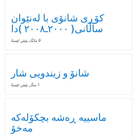
کۆڕی شانۆی با لەنێوان
ساڵانی( ٢٠٠٠ـ٢٠٠٨ )دا
9 مانگ پێش ئێستا
شانۆ و زیندویی شار
1 ساڵ پێش ئێستا
ماسییه ڕەشە بچکۆلەکە
مەخۆ