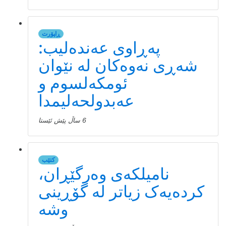
ڕاپۆرت
پەڕاوی عەندەلیب:
شەڕی نەوەکان لە نێوان
ئومکەلسوم و
عەبدولحەلیمدا
6 ساڵ پێش ئێستا
کتێب
نامیلكه‌ی وەرگێڕان،
کردەیەک زیاتر لە گۆڕینی
وشە