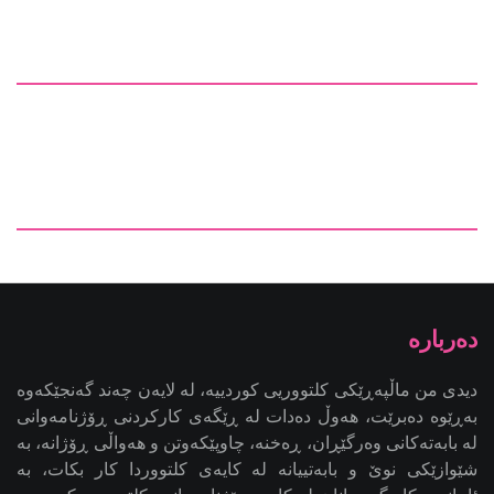
دیدی من ماڵپەڕێکی کلتووریی کوردییە، لە لایەن چەند گەنجێكه‌وه‌
بەڕێوە دەبرێت، هەوڵ دەدات لە ڕێگەی کارکردنی ڕۆژنامەوانی
لە بابەتەکانی وەرگێڕان، ڕەخنە، چاوپێکەوتن و هەواڵی ڕۆژانە، بە
شێوازێکی نوێ و بابەتییانە لە کایەی کلتووردا کار بکات، بە