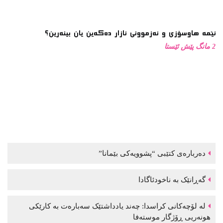
ئێمە هاوسۆزی و ئەزموونی ئازار دەکەین یان بینەرین؟
2 مانگ پێش ئێستا
دەربارەی کتێبی “پشوویەکی بێمانا”
گەڕانێک بە ناخودئاگادا
لە لۆچەکانی کراسدا: چەند یادداشتێک سەبارەت بە کارێکی
هونەریی ڕۆژگار موستەفا