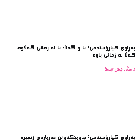
پەڕاوی کیاڕۆستەمی: با و گەڵا؛ با لە زمانی گەڵاوە،
گەڵا لە زمانی باوە
1 ساڵ پێش ئێستا
پەڕاوی کیاڕۆستەمی: چاوپێکەوتن دەربارەی زنجیرە