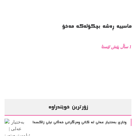
ماسییه ڕەشە بچکۆلەکە مەخۆ
1 ساڵ پێش ئێستا
زۆرترین خوێندراوە
وتاری بەختیار عەلی لە کاتی وەرگرتنی خەڵاتی نیلی زاکسدا