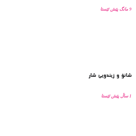
9 مانگ پێش ئێستا
شانۆ و زیندویی شار
1 ساڵ پێش ئێستا