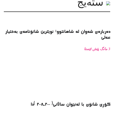
سته‌یج
دەربارەی شەوان لە شاهانتوو: نوێترین شانۆنامەی بەختیار
عەلی
3 مانگ پێش ئێستا
کۆڕی شانۆی با لەنێوان ساڵانی( ٢٠٠٠ـ٢٠٠٨ )دا