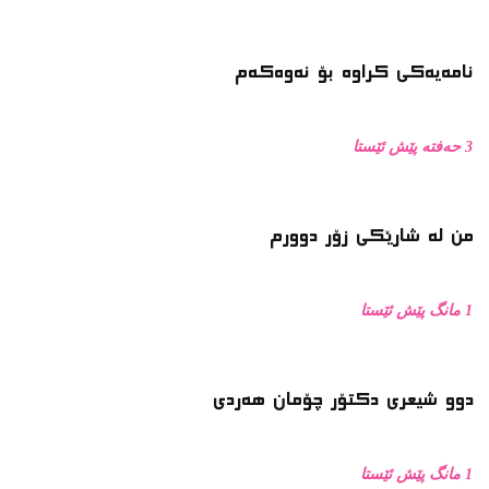
نامەیەکی کراوە بۆ نەوەکەم
3 حەفتە پێش ئێستا
من له‌ شارێکی زۆر دوورم
1 مانگ پێش ئێستا
دوو شیعری دکتۆر چۆمان هەردی
1 مانگ پێش ئێستا