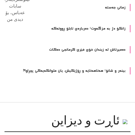
زمانی جەستە
زانکۆ دژ بە مزگەوت: دەربارەى تابلۆ ڕووتەکە
ده‌میرتاش له‌ زیندان خۆی فێری كرمانجی ده‌كات
بینەر و شانۆ: هەتاھەتایە و ڕۆژێکیش، یان ملوانکەیەکی پچڕاو؟!
ئاڕت و دیزاین