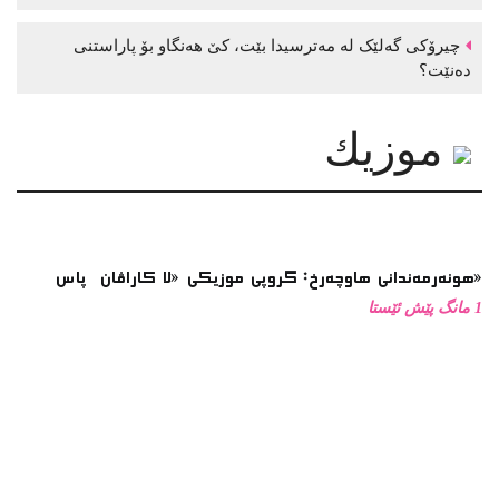
چیرۆکی گەلێک لە مەترسیدا بێت، کێ هەنگاو بۆ پاراستنی
دەنێت؟
موزیك
هونەرمەندانی هاوچەرخ: گروپی موزیكی «لا كاراڤان پاس»
1 مانگ پێش ئێستا