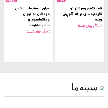
کتێب
ڕاپۆرت
نامیلكه‌ی وەرگێڕان،
پەڕاوی عەندەلیب: شەڕی
کردەیەک زیاتر لە گۆڕینی
نەوەکان لە نێوان
وشە
ئومکەلسوم و
عەبدولحەلیمدا
7 ساڵ پێش ئێستا
6 ساڵ پێش ئێستا
سینەما