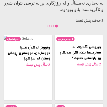
لە بەهاری ئەمساڵ و لە ڕۆژگاری پڕ لە ترسی نێوان شەڕ
و ئاگربەستدا بڵاو بووەوە.
3 حەفتە پێش ئێستا
ئاڕت و دیزاین
چاوپێکەوتن
چیرۆکی گەلێک لە
وتووێژ لەگەڵ ئێلیزا
مەترسیدا بێت، کێ هەنگاو
دووساپەن، نووسەری ڕۆمانی
بۆ پاراستنی دەنێت؟
زستان لە سۆکچۆ
2 ساڵ پێش ئێستا
2 ساڵ پێش ئێستا