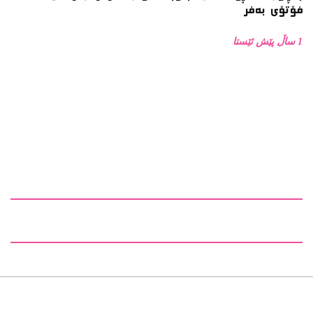
فۆتۆی بەفر
1 ساڵ پێش ئێستا