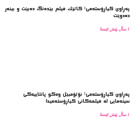
پەڕاوی کیاڕۆستەمی: کاتێک فیلم بێدەنگ دەبێت و بینەر
دەدوێت
1 ساڵ پێش ئێستا
پەڕاوی کیاڕۆستەمی: ئۆتۆمبێل وەکو پانتاییەکی
سینەمایی لە فیلمەکانی کیاڕۆستەمیدا
1 ساڵ پێش ئێستا