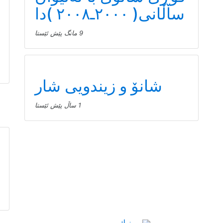
ساڵانی( ٢٠٠٠ـ٢٠٠٨ )دا
9 مانگ پێش ئێستا
شانۆ و زیندویی شار
1 ساڵ پێش ئێستا
موزیك