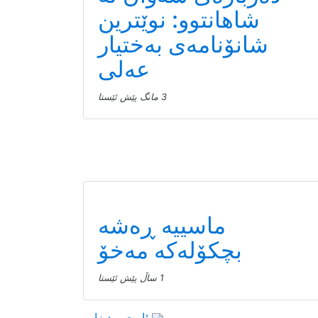
شاهانتوو: نوێترین
شانۆنامەی بەختیار
عەلی
3 مانگ پێش ئێستا
ماسییه ڕەشە
بچکۆلەکە مەخۆ
1 ساڵ پێش ئێستا
ئاڕت و دیزاین