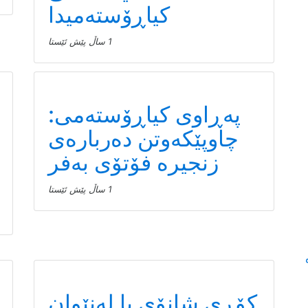
کیاڕۆستەمیدا
1 ساڵ پێش ئێستا
پەڕاوی کیاڕۆستەمی:
چاوپێکەوتن دەربارەی
زنجیرە فۆتۆی بەفر
1 ساڵ پێش ئێستا
کۆڕی شانۆی با لەنێوان