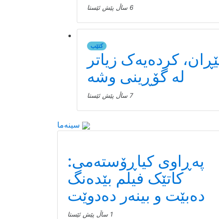
6 ساڵ پێش ئێستا
کتێب
ێڕان، کردەیەک زیاتر
لە گۆڕینی وشە
7 ساڵ پێش ئێستا
سینەما
پەڕاوی کیاڕۆستەمی:
کاتێک فیلم بێدەنگ
دەبێت و بینەر دەدوێت
1 ساڵ پێش ئێستا