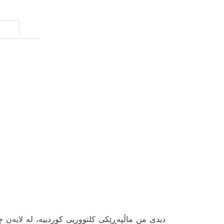
دیدی من ماڵپەڕێکی کلتووریی کوردییە، لە لایەن چە