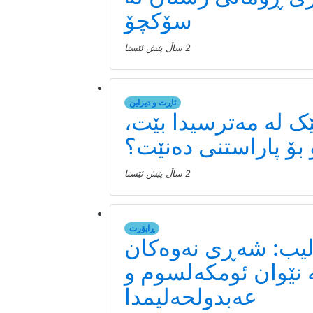
سۆکچۆ
2 ساڵ پێش ئێستا
ئاڕت و دیزاین
ک لە مەترسیدا بێت،
بۆ پاراستنی دەنێت؟
2 ساڵ پێش ئێستا
ڕاپۆرت
لیب: شەڕی نەوەکان
 نێوان ئومکەلسوم و
عەبدولحەلیمدا