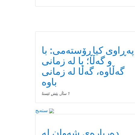
پەڕاوی کیاڕۆستەمی: با
و گەڵا؛ با لە زمانی
گەڵاوە، گەڵا لە زمانی
باوە
1 ساڵ پێش ئێستا
سته‌یج
دەربارەی شەوان لە