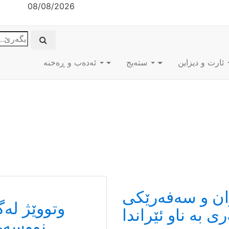
08/08/2026
ئارت و دیزاین
ستەیج
ئه‌ده‌ب و ڕه‌خنه‌
ان و سەفەرێکی
وتووێژ لەگ
 بە ناو ئێراندا
نووسەر