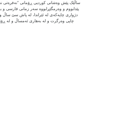
ساڵێک پێش وەشانی کوردیی ڕۆمانی “نەفرەتی نە
پێدابووم و وەرمگێڕابووە سەر زمانی فارسی و
دژواری چاپەکەی لە ئێراندا، لە پاش سێ ساڵ و 
چاپی وەرگرت و لە بەهاری ئەمساڵ و لە ڕۆژ