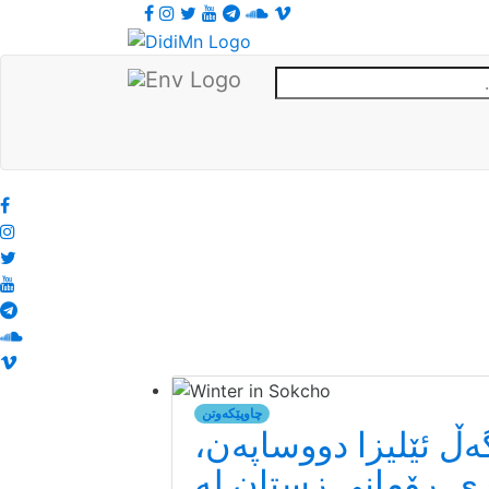
چاوپێکەوتن
ەڵ ئێلیزا دووساپەن،
ی ڕۆمانی زستان لە