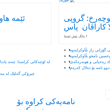
وچەرخ: گروپی
ئێمە هاو
1 مانگ پێش ئێستا
لە لۆچەکانی کراسدا: چەند یاد
چیرۆکی گەلێک لە مەترسیدا بێت، کێ هەنگاو بۆ پاراستنی دەنێت؟
نامەیەکی کراوە بۆ
نەوەکەم