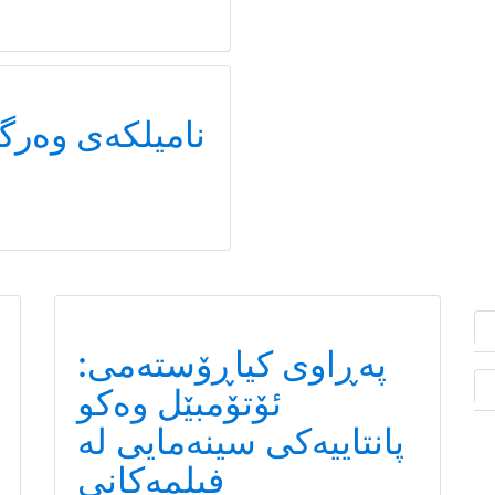
نامیلكه‌ی وەرگ
پەڕاوی کیاڕۆستەمی:
ئۆتۆمبێل وەکو
پانتاییەکی سینەمایی لە
فیلمەکانی