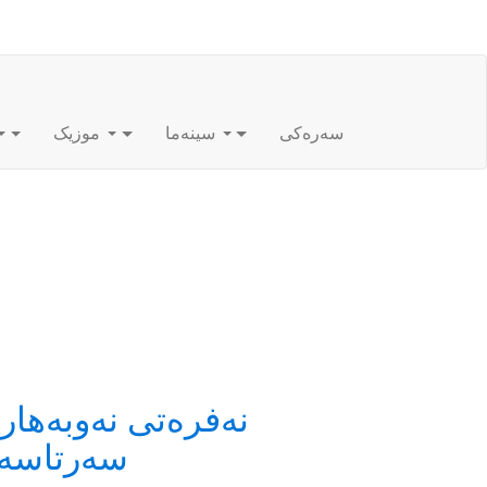
سەرەکی
سینەما
موزیک
نەفرەتی نەوبەهار
سەرتاسەری