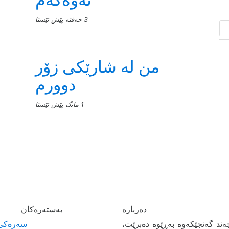
3 حەفتە پێش ئێستا
من له‌ شارێکی زۆر
دوورم
1 مانگ پێش ئێستا
به‌سته‌ره‌كان
ند گەنجێكه‌وه‌ بەڕێوە دەبرێت،
سەرەکی