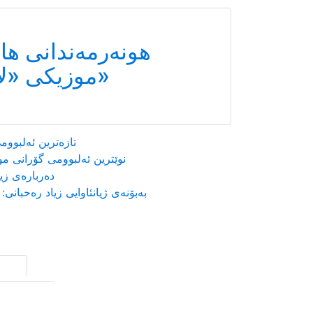
هونەرمەندانی ها
موزیكی «لا كاراڤان پاس»
تازەترین ئەلبوومی گۆرانی زاز بڵاوكرایەوە
نوێترین ئەلبوومی گۆرانی موحسین نامجو بڵاوكرایەوە
دەربارەی زیاد رەحبانی و هونەرەکەی
بەبۆنەی ژیانئاوایی زیاد رەحبانی: دوو نامە بۆ دەلال کەرەم