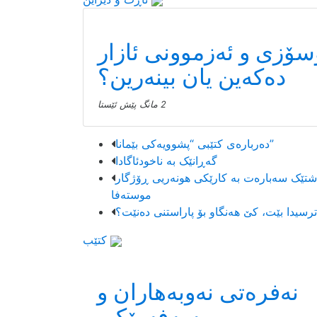
سۆزی و ئەزموونی ئازار
دەکەین یان بینەرین؟
2 مانگ پێش ئێستا
دەربارەی کتێبی “پشوویەکی بێمانا”
گەڕانێک بە ناخودئاگادا
داشتێک سەبارەت بە کارێکی هونەریی ڕۆژگار
موستەفا
کتێب
نەفرەتی نەوبەهاران و
سەفەرێکی