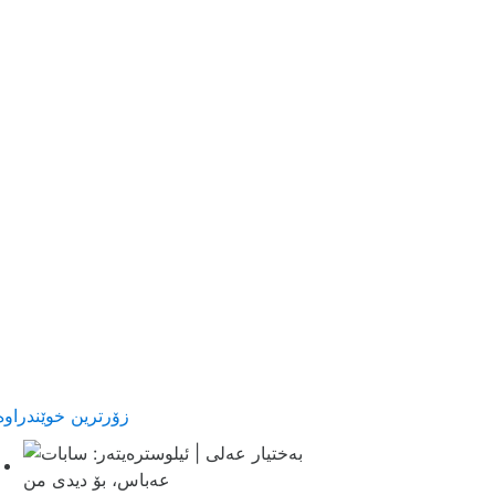
زۆرترین خوێندراوە