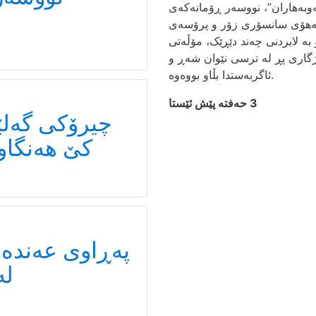
وبەهاران”، نووسەر ڕۆمانەکەی
 بەهۆی سانسۆری زۆر و پرۆسەی
بە لابردنی چەند دێڕێک، مۆڵەتی
گاری پڕ لە ترسی نێوان شەڕ و
ئاگربەستدا بڵاو بووەوە.
3 حەفتە پێش ئێستا
چیرۆکی گەلێ
کێ هەنگاو 
پەڕاوی عەندە
لە