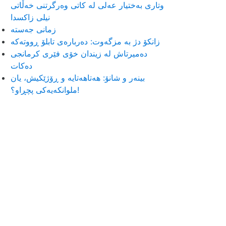
وتاری بەختیار عەلی لە کاتی وەرگرتنی خەڵاتی
نیلی زاکسدا
زمانی جەستە
زانکۆ دژ بە مزگەوت: دەربارەى تابلۆ ڕووتەکە
ده‌میرتاش له‌ زیندان خۆی فێری كرمانجی
ده‌كات
بینەر و شانۆ: هەتاھەتایە و ڕۆژێکیش، یان
ملوانکەیەکی پچڕاو؟!