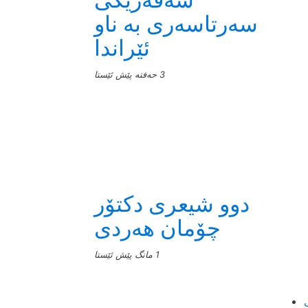
سەرتاسەری بە ناو
ئێراندا
3 حەفتە پێش ئێستا
دوو شیعری دکتۆر
چۆمان هەردی
1 مانگ پێش ئێستا