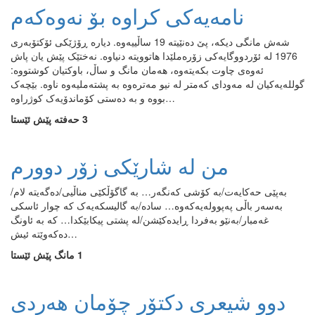
نامەیەکی کراوە بۆ نەوەکەم
شەش مانگی دیکە، پێ دەنێیتە 19 ساڵییەوە. دیارە ڕۆژێکی ئۆکتۆبەری
1976 لە ئۆردووگایەکی زۆرەملێدا هاتوویتە دنیاوە. نەختێک پێش یان پاش
ئەوەی چاوت بکەیتەوە، هەمان مانگ و ساڵ، باوکتیان کوشتووە:
گوللەیەکیان لە مەودای کەمتر لە نیو مەترەوە بە پشتەملیەوە ناوە. بێچەک
بووە و بە دەستی کۆماندۆیەک کوژراوە…
3 حەفتە پێش ئێستا
من له‌ شارێکی زۆر دوورم
به‌پێی حه‌کایه‌ت/به‌ کۆشی که‌نگه‌ر‌‌… به‌ گاگۆڵکێی مناڵیی/ده‌گه‌یته‌ لام/
به‌سه‌ر باڵی په‌پووله‌یه‌که‌وه‌‌… ساده‌/به‌ گالیسکه‌یه‌ک که‌ چوار ئاسکی
غه‌مبار/به‌نێو به‌فردا ڕایده‌کێشن/له‌ پشتی پیکابێکدا… که‌ به‌ ئاونگ
ده‌که‌وێته‌ ئیش…
1 مانگ پێش ئێستا
دوو شیعری دکتۆر چۆمان هەردی