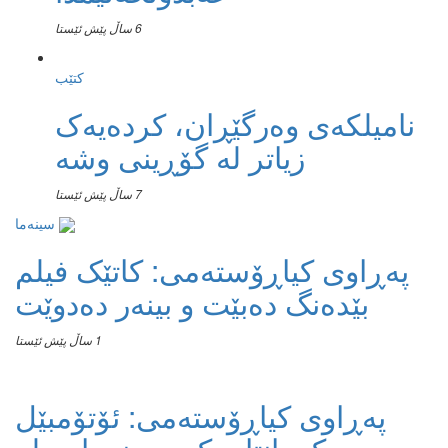
6 ساڵ پێش ئێستا
کتێب
نامیلكه‌ی وەرگێڕان، کردەیەک
زیاتر لە گۆڕینی وشە
7 ساڵ پێش ئێستا
سینەما
پەڕاوی کیاڕۆستەمی: کاتێک فیلم
بێدەنگ دەبێت و بینەر دەدوێت
1 ساڵ پێش ئێستا
پەڕاوی کیاڕۆستەمی: ئۆتۆمبێل