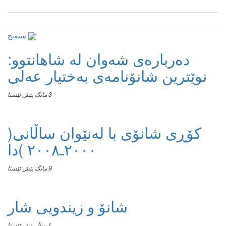
سته‌یج
دەربارەی شەوان لە شاهانتوو:
نوێترین شانۆنامەی بەختیار عەلی
3 مانگ پێش ئێستا
کۆڕی شانۆی با لەنێوان ساڵانی(
٢٠٠٠ـ٢٠٠٨ )دا
9 مانگ پێش ئێستا
شانۆ و زیندویی شار
1 ساڵ پێش ئێستا