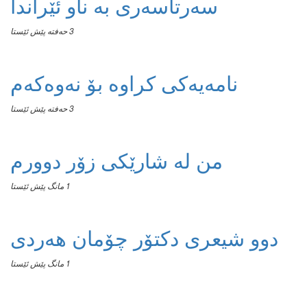
سەرتاسەری بە ناو ئێراندا
3 حەفتە پێش ئێستا
نامەیەکی کراوە بۆ نەوەکەم
3 حەفتە پێش ئێستا
من له‌ شارێکی زۆر دوورم
1 مانگ پێش ئێستا
دوو شیعری دکتۆر چۆمان هەردی
1 مانگ پێش ئێستا