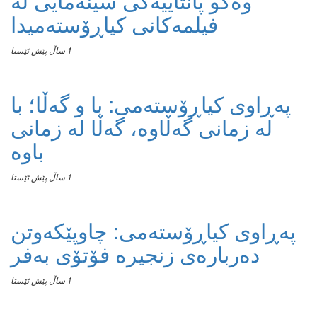
وەکو پانتاییەکی سینەمایی لە
فیلمەکانی کیاڕۆستەمیدا
1 ساڵ پێش ئێستا
پەڕاوی کیاڕۆستەمی: با و گەڵا؛ با
لە زمانی گەڵاوە، گەڵا لە زمانی
باوە
1 ساڵ پێش ئێستا
پەڕاوی کیاڕۆستەمی: چاوپێکەوتن
دەربارەی زنجیرە فۆتۆی بەفر
1 ساڵ پێش ئێستا