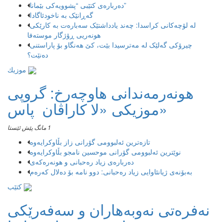
دەربارەی کتێبی “پشوویەکی بێمانا”
گەڕانێک بە ناخودئاگادا
لە لۆچەکانی کراسدا: چەند یادداشتێک سەبارەت بە کارێکی
هونەریی ڕۆژگار موستەفا
چیرۆکی گەلێک لە مەترسیدا بێت، کێ هەنگاو بۆ پاراستنی
دەنێت؟
موزیك
هونەرمەندانی هاوچەرخ: گروپی
موزیكی «لا كاراڤان پاس»
1 مانگ پێش ئێستا
تازەترین ئەلبوومی گۆرانی زاز بڵاوكرایەوە
نوێترین ئەلبوومی گۆرانی موحسین نامجو بڵاوكرایەوە
دەربارەی زیاد رەحبانی و هونەرەکەی
بەبۆنەی ژیانئاوایی زیاد رەحبانی: دوو نامە بۆ دەلال کەرەم
کتێب
نەفرەتی نەوبەهاران و سەفەرێکی