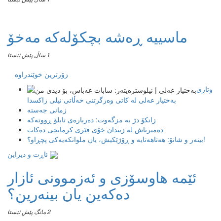
ماسییه ڕەشە بچکۆلەکە مەخۆ
1 ساڵ پێش ئێستا
زۆرترین خوێندراوە
وتاری
بەختیار عەلی لە کاتی وەرگرتنی خەڵاتی نیلی زاکسدا
زمانی جەستە
زانکۆ دژ بە مزگەوت: دەربارەى تابلۆ ڕووتەکە
ده‌میرتاش له‌ زیندان خۆی فێری كرمانجی ده‌كات
بینەر و شانۆ: هەتاھەتایە و ڕۆژێکیش، یان ملوانکەیەکی پچڕاو؟!
ئاڕت و دیزاین
ئێمە هاوسۆزی و ئەزموونی ئازار
دەکەین یان بینەرین؟
2 مانگ پێش ئێستا