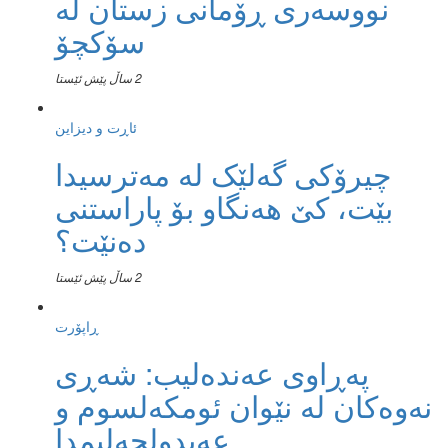
نووسەری ڕۆمانی زستان لە
سۆکچۆ
2 ساڵ پێش ئێستا
ئاڕت و دیزاین
چیرۆکی گەلێک لە مەترسیدا
بێت، کێ هەنگاو بۆ پاراستنی
دەنێت؟
2 ساڵ پێش ئێستا
ڕاپۆرت
پەڕاوی عەندەلیب: شەڕی
نەوەکان لە نێوان ئومکەلسوم و
عەبدولحەلیمدا