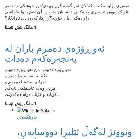
سەیری پۆلیسەکانت کە/لای ئەو گۆمە قوڕاوییەی/دوو خوشکی تیا سەر
ئاو کەوتوون،/سەیری پەتەکانی دەستیان!/جا پێم بڵێ ئەم پیاوانە/ماسی
ڕاو دەکەن یان حۆری؟/ڕزگارکەرن یان تاوانکار؟
1 مانگ پێش ئێستا
ئەو ڕۆژەی دەمرم باران لە
پەنجەرەکەم دەدات
ئەو ڕۆژە دەبینم، من ئەو ڕۆژە دەبینم
کە بە تەنیا تیایدا دەمرم،
دەزانم بە تەنیا دەمرم و
مردن وەک عاشقێکی نابەڵەد
کۆڵانە و کۆڵان دوام دەکەوێت…
1 مانگ پێش ئێستا
چاوپێکەوتن
وتووێژ لەگەڵ ئێلیزا دووساپەن،