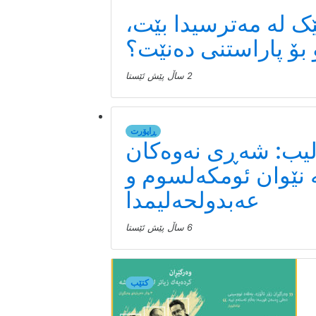
ک لە مەترسیدا بێت،
بۆ پاراستنی دەنێت؟
2 ساڵ پێش ئێستا
ڕاپۆرت
لیب: شەڕی نەوەکان
 نێوان ئومکەلسوم و
عەبدولحەلیمدا
6 ساڵ پێش ئێستا
کتێب