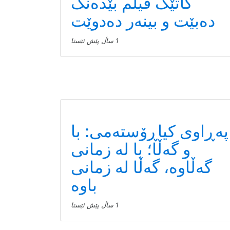
کاتێک فیلم بێدەنگ
دەبێت و بینەر دەدوێت
1 ساڵ پێش ئێستا
پەڕاوی کیاڕۆستەمی: با
و گەڵا؛ با لە زمانی
گەڵاوە، گەڵا لە زمانی
باوە
1 ساڵ پێش ئێستا