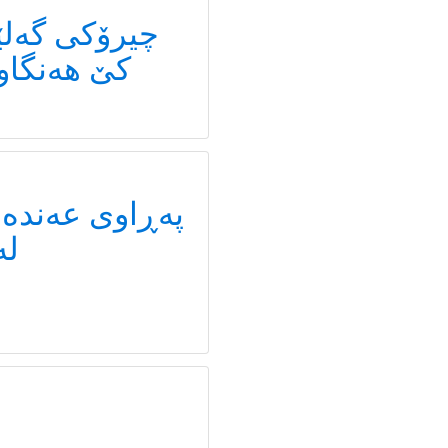
چیرۆکی گەلێ
کێ هەنگاو 
پەڕاوی عەندە
لە