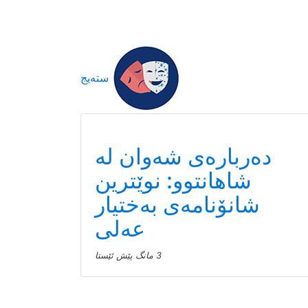
سته‌یج
دەربارەی شەوان لە
شاهانتوو: نوێترین
شانۆنامەی بەختیار
عەلی
3 مانگ پێش ئێستا