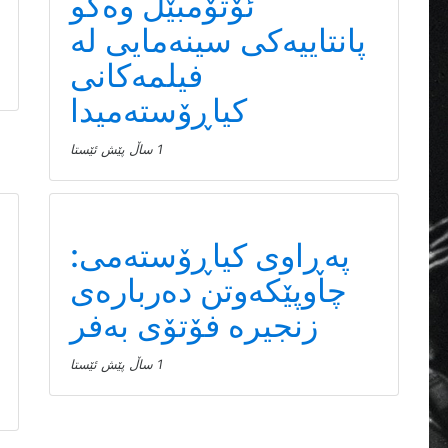
ئۆتۆمبێل وەکو
پانتاییەکی سینەمایی لە
فیلمەکانی
کیاڕۆستەمیدا
1 ساڵ پێش ئێستا
پەڕاوی کیاڕۆستەمی:
چاوپێکەوتن دەربارەی
زنجیرە فۆتۆی بەفر
1 ساڵ پێش ئێستا