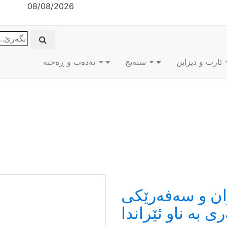
08/08/2026
ئارت و دیزاین
ستەیج
ئه‌ده‌ب و ڕه‌خنه‌
ان و سەفەرێکی
 بە ناو ئێراندا