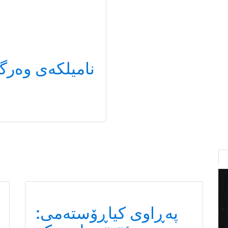
نامیلكه‌ی وەرگ
پەڕاوی کیاڕۆستەمی: