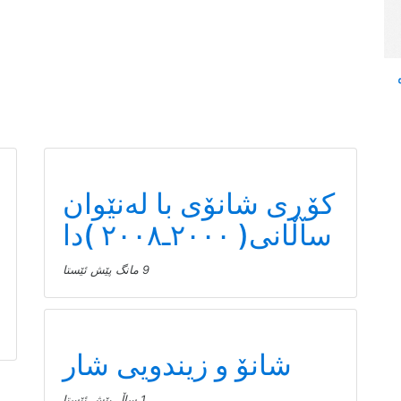
کۆڕی شانۆی با لەنێوان
ساڵانی( ٢٠٠٠ـ٢٠٠٨ )دا
9 مانگ پێش ئێستا
شانۆ و زیندویی شار
1 ساڵ پێش ئێستا