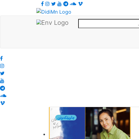
چاوپێکەوتن