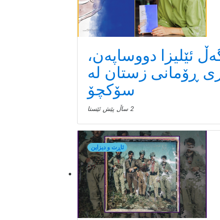
ەڵ ئێلیزا دووساپەن،
ی ڕۆمانی زستان لە
سۆکچۆ
2 ساڵ پێش ئێستا
ئاڕت و دیزاین