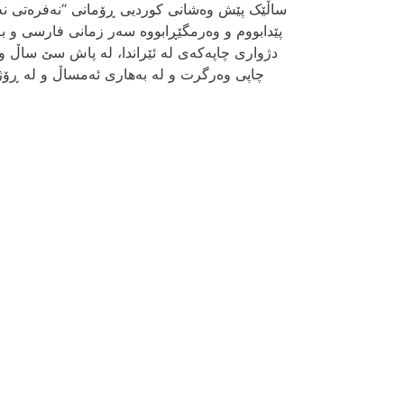
ساڵێک پێش وەشانی کوردیی ڕۆمانی “نەفرەتی نە
پێدابووم و وەرمگێڕابووە سەر زمانی فارسی و
دژواری چاپەکەی لە ئێراندا، لە پاش سێ ساڵ و 
چاپی وەرگرت و لە بەهاری ئەمساڵ و لە ڕۆژ