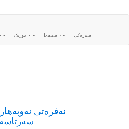
سەرەکی
سینەما
موزیک
نەفرەتی نەوبەهار
سەرتاسەری