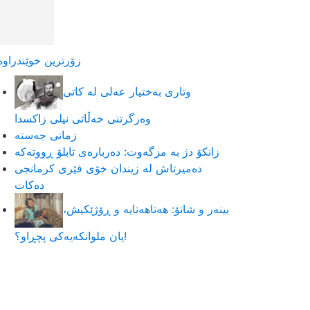
زۆرترین خوێندراوە
وتاری بەختیار عەلی لە کاتی
وەرگرتنی خەڵاتی نیلی زاکسدا
زمانی جەستە
زانکۆ دژ بە مزگەوت: دەربارەى تابلۆ ڕووتەکە
ده‌میرتاش له‌ زیندان خۆی فێری كرمانجی
ده‌كات
بینەر و شانۆ: هەتاھەتایە و ڕۆژێکیش،
یان ملوانکەیەکی پچڕاو؟!