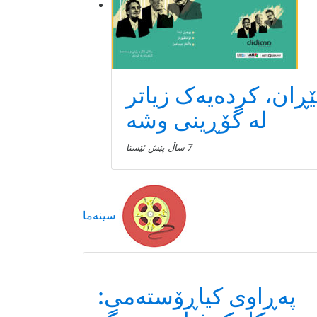
ێڕان، کردەیەک زیاتر
لە گۆڕینی وشە
7 ساڵ پێش ئێستا
سینەما
پەڕاوی کیاڕۆستەمی: