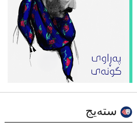
سته‌یج