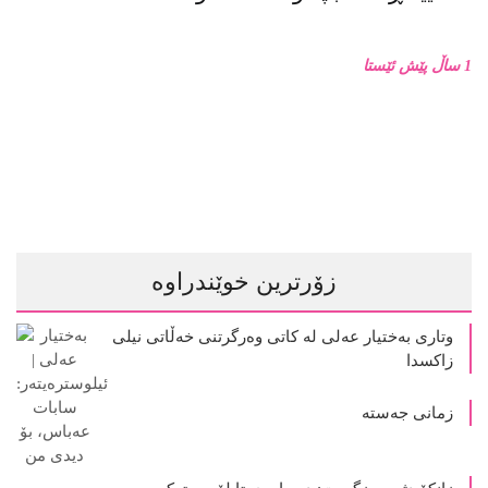
1 ساڵ پێش ئێستا
زۆرترین خوێندراوە
وتاری بەختیار عەلی لە کاتی وەرگرتنی خەڵاتی نیلی
زاکسدا
زمانی جەستە
زانکۆ دژ بە مزگەوت: دەربارەى تابلۆ ڕووتەکە