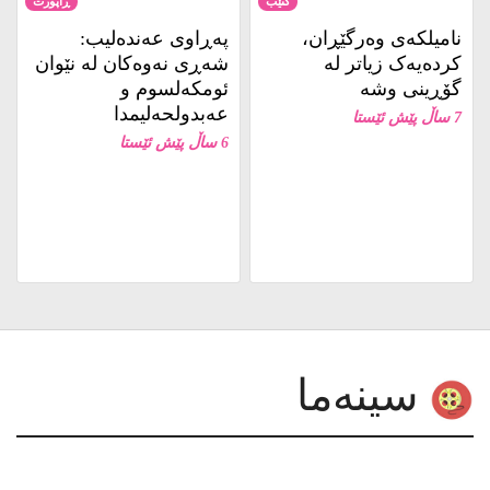
نامیلكه‌ی وەرگێڕان،
پەڕاوی عەندەلیب:
کردەیەک زیاتر لە
شەڕی نەوەکان لە نێوان
گۆڕینی وشە
ئومکەلسوم و
عەبدولحەلیمدا
7 ساڵ پێش ئێستا
6 ساڵ پێش ئێستا
سینەما