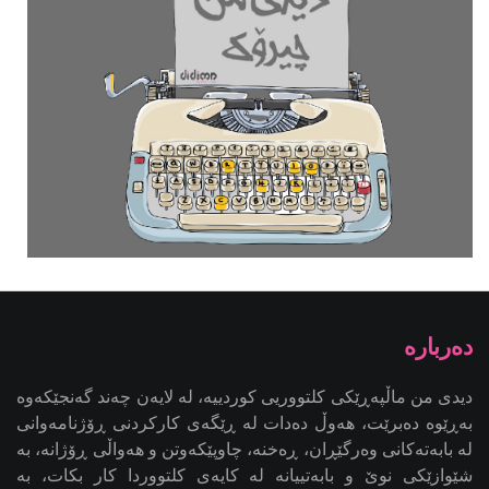
دیدی من ماڵپەڕێکی کلتووریی کوردییە، لە لایەن چەند گەنجێكه‌وه‌
بەڕێوە دەبرێت، هەوڵ دەدات لە ڕێگەی کارکردنی ڕۆژنامەوانی
لە بابەتەکانی وەرگێڕان، ڕەخنە، چاوپێکەوتن و هەواڵی ڕۆژانە، بە
شێوازێکی نوێ و بابەتییانە لە کایەی کلتووردا کار بکات، بە
ئامانجی کاریگەریدانان لە کاری ڕۆژنامەوانیی کلتووریی کوردی -