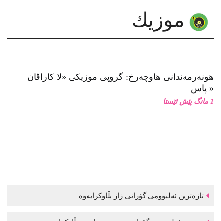
موزیك
هونەرمەندانی هاوچەرخ: گروپی موزیكی «لا كاراڤان
پاس»
1 مانگ پێش ئێستا
تازەترین ئەلبوومی گۆرانی زاز بڵاوكرایەوە
نوێترین ئەلبوومی گۆرانی موحسین نامجو بڵاوكرایەوە