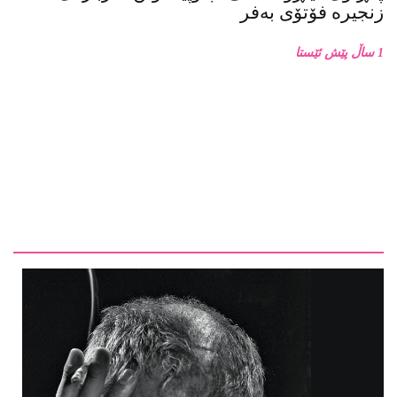
1 ساڵ پێش ئێستا