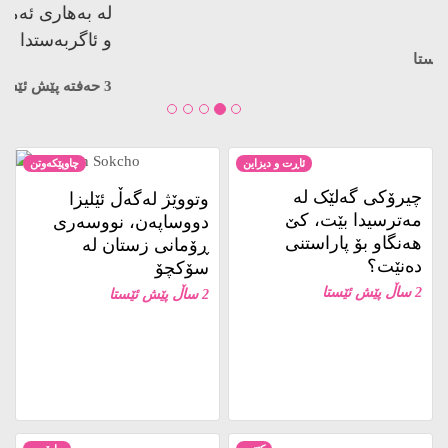
کوژراوە…
3 حەفتە پێش ئێستا
ئاڕت و دیزاین
چاوپێکەوتن
چیرۆکی گەلێک لە
وتووێژ لەگەڵ ئێلیزا
مەترسیدا بێت، کێ
دووساپەن، نووسەری
هەنگاو بۆ پاراستنی
ڕۆمانی زستان لە
دەنێت؟
سۆکچۆ
2 ساڵ پێش ئێستا
2 ساڵ پێش ئێستا
کتێب
ڕاپۆرت