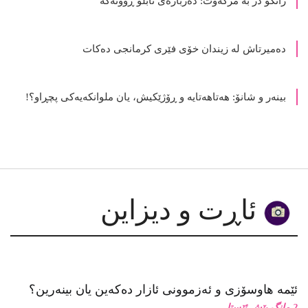
ده‌میرتاش له‌ زیندان خۆی فێری كرمانجی ده‌كات
بینەر و شانۆ: هەتاھەتایە و ڕۆژێکیش، یان ملوانکەیەکی پچڕاو؟!
ئاڕت و دیزاین
ئێمە هاوسۆزی و ئەزموونی ئازار دەکەین یان بینەرین؟
2 مانگ پێش ئێستا