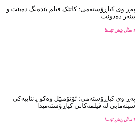
پەڕاوی کیاڕۆستەمی: کاتێک فیلم بێدەنگ دەبێت و
بینەر دەدوێت
1 ساڵ پێش ئێستا
پەڕاوی کیاڕۆستەمی: ئۆتۆمبێل وەکو پانتاییەکی
سینەمایی لە فیلمەکانی کیاڕۆستەمیدا
1 ساڵ پێش ئێستا