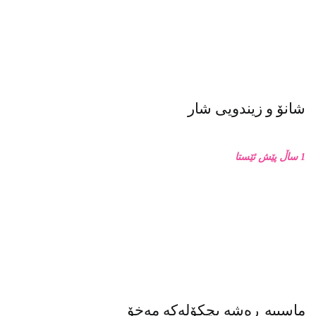
شانۆ و زیندویی شار
1 ساڵ پێش ئێستا
ماسییه ڕەشە بچکۆلەکە مەخۆ