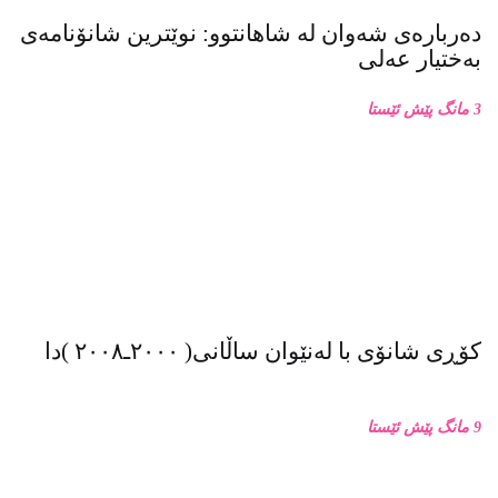
دەربارەی شەوان لە شاهانتوو: نوێترین شانۆنامەی
بەختیار عەلی
3 مانگ پێش ئێستا
کۆڕی شانۆی با لەنێوان ساڵانی( ٢٠٠٠ـ٢٠٠٨ )دا
9 مانگ پێش ئێستا