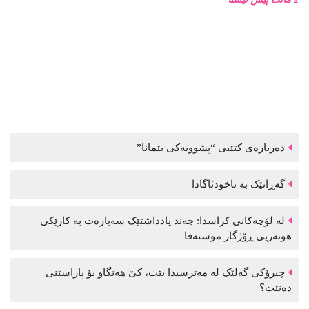
دەربارەی کتێبی “پشوویەکی بێمانا”
گەڕانێک بە ناخودئاگادا
لە لۆچەکانی کراسدا: چەند یادداشتێک سەبارەت بە کارێکی
هونەریی ڕۆژگار موستەفا
چیرۆکی گەلێک لە مەترسیدا بێت، کێ هەنگاو بۆ پاراستنی
دەنێت؟