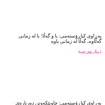
پەڕاوی کیاڕۆستەمی: با و گەڵا؛ با لە زمانی
گەڵاوە، گەڵا لە زمانی باوە
1 ساڵ پێش ئێستا
پەڕاوی کیاڕۆستەمی: چاوپێکەوتن دەربارەی
زنجیرە فۆتۆی بەفر