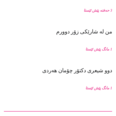
3 حەفتە پێش ئێستا
من له‌ شارێکی زۆر دوورم
1 مانگ پێش ئێستا
دوو شیعری دکتۆر چۆمان هەردی
1 مانگ پێش ئێستا