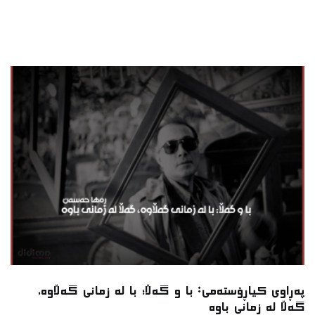
پەڕاوی کیاڕۆستەمی: با و گەڵا؛ با لە زمانی گەڵاوە،
گەڵا لە زمانی باوە