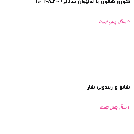
9 مانگ پێش ئێستا
شانۆ و زیندویی شار
1 ساڵ پێش ئێستا