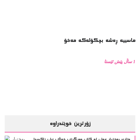
ماسییه ڕەشە بچکۆلەکە مەخۆ
1 ساڵ پێش ئێستا
زۆرترین خوێندراوە
وتاری بەختیار عەلی لە کاتی وەرگرتنی خەڵاتی نیلی زاکسدا