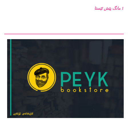
1 مانگ پێش ئێستا