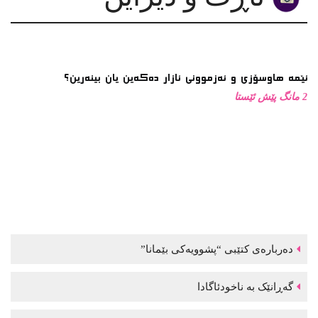
ئێمە هاوسۆزی و ئەزموونی ئازار دەکەین یان بینەرین؟
2 مانگ پێش ئێستا
دەربارەی کتێبی “پشوویەکی بێمانا”
گەڕانێک بە ناخودئاگادا
لە لۆچەکانی کراسدا: چەند یادداشتێک سەبارەت بە کارێکی