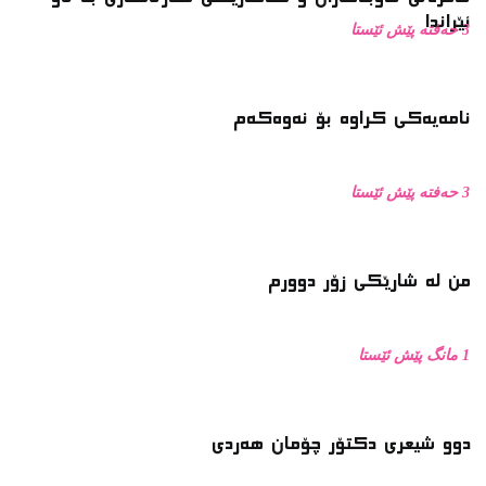
3 حەفتە پێش ئێستا
نامەیەکی کراوە بۆ نەوەکەم
3 حەفتە پێش ئێستا
من له‌ شارێکی زۆر دوورم
1 مانگ پێش ئێستا
دوو شیعری دکتۆر چۆمان هەردی