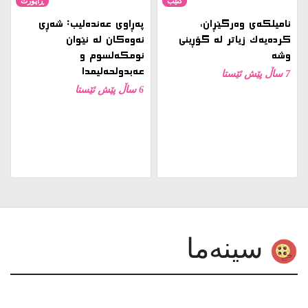
نامیلكه‌ی وەرگێڕان،
پەڕاوی عەندەلیب: شەڕی
کردەیەک زیاتر لە گۆڕینی
نەوەکان لە نێوان
وشە
ئومکەلسوم و
عەبدولحەلیمدا
7 ساڵ پێش ئێستا
6 ساڵ پێش ئێستا
سینەما