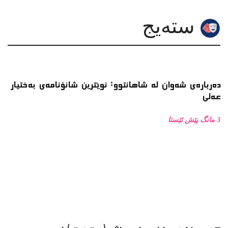
سته‌یج
دەربارەی شەوان لە شاهانتوو: نوێترین شانۆنامەی بەختیار
عەلی
3 مانگ پێش ئێستا
کۆڕی شانۆی با لەنێوان ساڵانی( ٢٠٠٠ـ٢٠٠٨ )دا