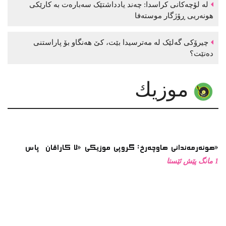
هونەریی ڕۆژگار موستەفا
چیرۆکی گەلێک لە مەترسیدا بێت، کێ هەنگاو بۆ پاراستنی
دەنێت؟
موزیك
هونەرمەندانی هاوچەرخ: گروپی موزیكی «لا كاراڤان پاس»
1 مانگ پێش ئێستا