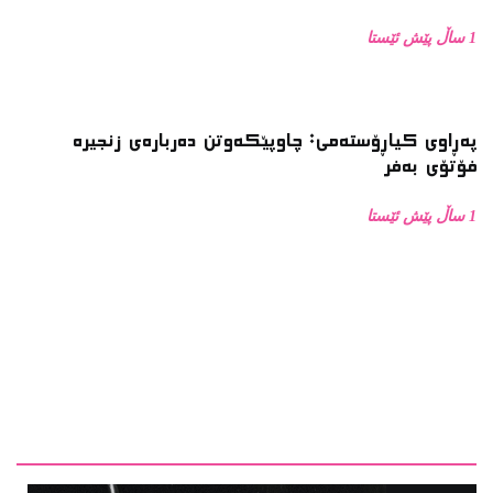
1 ساڵ پێش ئێستا
پەڕاوی کیاڕۆستەمی: چاوپێکەوتن دەربارەی زنجیرە
فۆتۆی بەفر
1 ساڵ پێش ئێستا