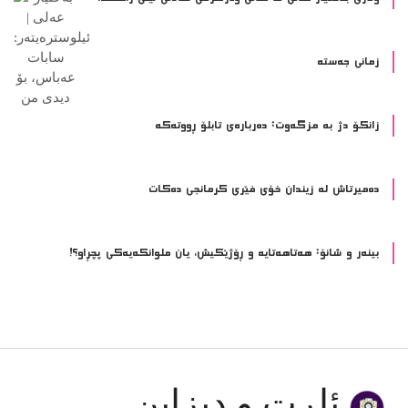
زمانی جەستە
زانکۆ دژ بە مزگەوت: دەربارەى تابلۆ ڕووتەکە
ده‌میرتاش له‌ زیندان خۆی فێری كرمانجی ده‌كات
بینەر و شانۆ: هەتاھەتایە و ڕۆژێکیش، یان ملوانکەیەکی پچڕاو؟!
ئاڕت و دیزاین