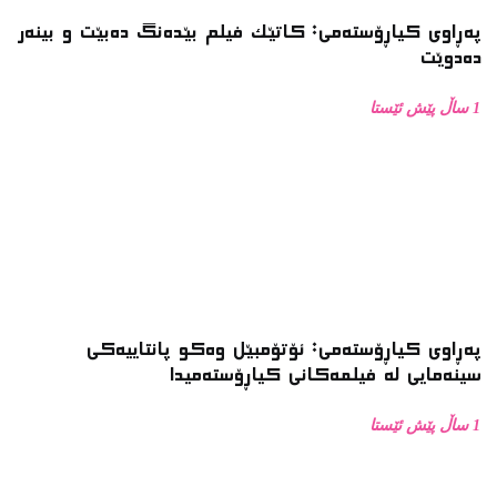
پەڕاوی کیاڕۆستەمی: کاتێک فیلم بێدەنگ دەبێت و بینەر
دەدوێت
1 ساڵ پێش ئێستا
پەڕاوی کیاڕۆستەمی: ئۆتۆمبێل وەکو پانتاییەکی
سینەمایی لە فیلمەکانی کیاڕۆستەمیدا
1 ساڵ پێش ئێستا