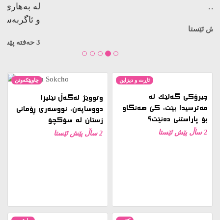
کوژراوە…
3 حەفتە پێش ئێستا
ئاڕت و دیزاین
چاوپێکەوتن
چیرۆکی گەلێک لە
وتووێژ لەگەڵ ئێلیزا
مەترسیدا بێت، کێ هەنگاو
دووساپەن، نووسەری ڕۆمانی
بۆ پاراستنی دەنێت؟
زستان لە سۆکچۆ
2 ساڵ پێش ئێستا
2 ساڵ پێش ئێستا
کتێب
ڕاپۆرت