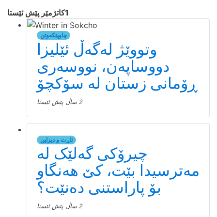
1كاتژمێر پێش ئێستا
چاوپێکەوتن
وتووێژ لەگەڵ ئێلیزا
دووساپەن، نووسەری
ڕۆمانی زستان لە سۆکچۆ
2 ساڵ پێش ئێستا
ئاڕت و دیزاین
چیرۆکی گەلێک لە
مەترسیدا بێت، کێ هەنگاو
بۆ پاراستنی دەنێت؟
2 ساڵ پێش ئێستا