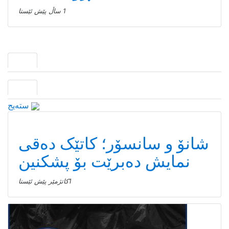
1 ساڵ پێش ئێستا
سته‌یج
شانۆ و سانسۆر؛ کاتێک دەقی
نمایش دەبرێت بۆ پشکنین
1كاتژمێر پێش ئێستا