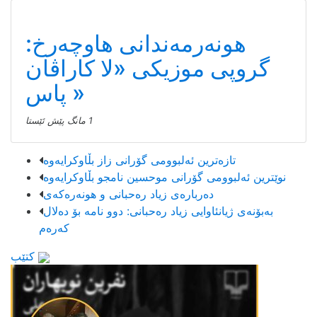
هونەرمەندانی هاوچەرخ:
گروپی موزیكی «لا كاراڤان
پاس»
1 مانگ پێش ئێستا
تازەترین ئەلبوومی گۆرانی زاز بڵاوكرایەوە
نوێترین ئەلبوومی گۆرانی موحسین نامجو بڵاوكرایەوە
دەربارەی زیاد رەحبانی و هونەرەکەی
بەبۆنەی ژیانئاوایی زیاد رەحبانی: دوو نامە بۆ دەلال
کەرەم
کتێب