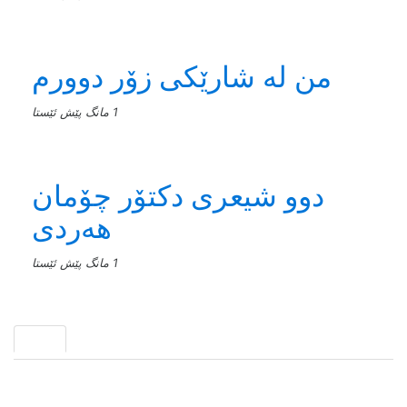
من له‌ شارێکی زۆر دوورم
1 مانگ پێش ئێستا
دوو شیعری دکتۆر چۆمان
هەردی
1 مانگ پێش ئێستا