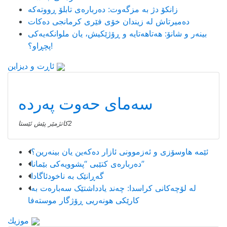
زانکۆ دژ بە مزگەوت: دەربارەى تابلۆ ڕووتەکە
ده‌میرتاش له‌ زیندان خۆی فێری كرمانجی ده‌كات
بینەر و شانۆ: هەتاھەتایە و ڕۆژێکیش، یان ملوانکەیەکی
پچڕاو؟!
ئاڕت و دیزاین
سەمای حەوت پەردە
2كاتژمێر پێش ئێستا
ئێمە هاوسۆزی و ئەزموونی ئازار دەکەین یان بینەرین؟
دەربارەی کتێبی “پشوویەکی بێمانا”
گەڕانێک بە ناخودئاگادا
لە لۆچەکانی کراسدا: چەند یادداشتێک سەبارەت بە
کارێکی هونەریی ڕۆژگار موستەفا
موزیك