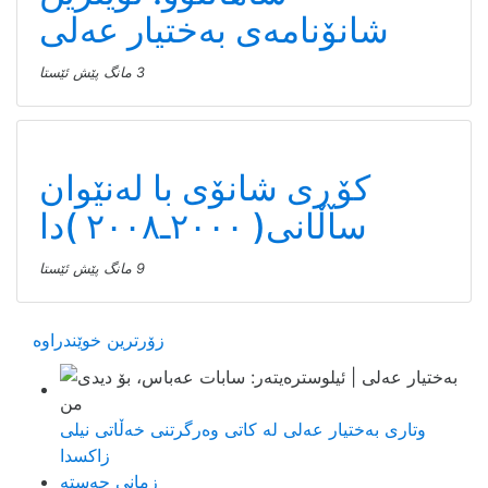
شانۆنامەی بەختیار عەلی
3 مانگ پێش ئێستا
کۆڕی شانۆی با لەنێوان
ساڵانی( ٢٠٠٠ـ٢٠٠٨ )دا
9 مانگ پێش ئێستا
زۆرترین خوێندراوە
وتاری بەختیار عەلی لە کاتی وەرگرتنی خەڵاتی نیلی
زاکسدا
زمانی جەستە