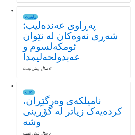
ڕاپۆرت
پەڕاوی عەندەلیب:
شەڕی نەوەکان لە نێوان
ئومکەلسوم و
عەبدولحەلیمدا
6 ساڵ پێش ئێستا
کتێب
نامیلكه‌ی وەرگێڕان،
کردەیەک زیاتر لە گۆڕینی
وشە
7 ساڵ پێش ئێستا