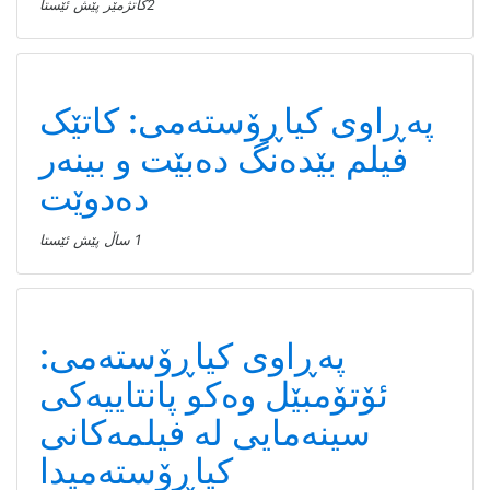
2كاتژمێر پێش ئێستا
پەڕاوی کیاڕۆستەمی: کاتێک
فیلم بێدەنگ دەبێت و بینەر
دەدوێت
1 ساڵ پێش ئێستا
پەڕاوی کیاڕۆستەمی:
ئۆتۆمبێل وەکو پانتاییەکی
سینەمایی لە فیلمەکانی
کیاڕۆستەمیدا