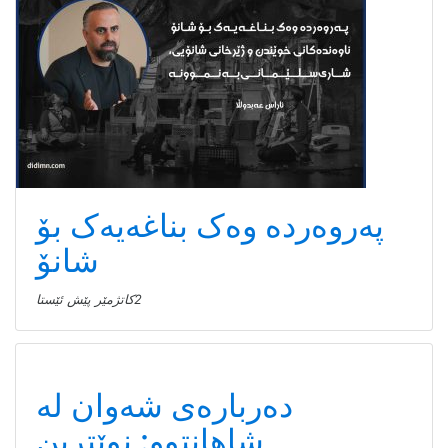
پەروەردە وەک بناغەیەک بۆ
شانۆ
2كاتژمێر پێش ئێستا
دەربارەی شەوان لە
شاهانتوو: نوێترین