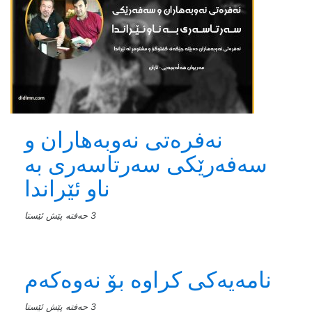
نەفرەتی نەوبەهاران و
سەفەرێکی سەرتاسەری بە
ناو ئێراندا
3 حەفتە پێش ئێستا
نامەیەکی کراوە بۆ نەوەکەم
3 حەفتە پێش ئێستا