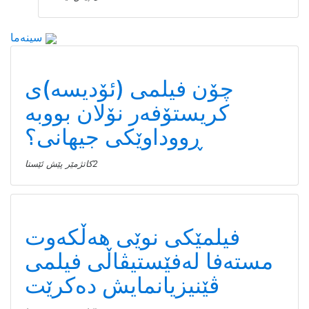
سینەما
چۆن فیلمی (ئۆدیسە)ی
کریستۆفەر نۆلان بووبە
ڕووداوێکی جیهانی؟
2كاتژمێر پێش ئێستا
فیلمێکی نوێی هەڵکەوت
مستەفا لەفێستیڤاڵی فیلمی
ڤێنیزیانمایش دەکرێت