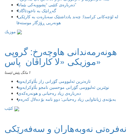
دەربارەی کتێبی “پشوویەکی بێمانا”
گەڕانێک بە ناخودئاگادا
لە لۆچەکانی کراسدا: چەند یادداشتێک سەبارەت بە کارێکی
هونەریی ڕۆژگار موستەفا
موزیك
هونەرمەندانی هاوچەرخ: گروپی
موزیكی «لا كاراڤان پاس»
1 مانگ پێش ئێستا
تازەترین ئەلبوومی گۆرانی زاز بڵاوكرایەوە
نوێترین ئەلبوومی گۆرانی موحسین نامجو بڵاوكرایەوە
دەربارەی زیاد رەحبانی و هونەرەکەی
بەبۆنەی ژیانئاوایی زیاد رەحبانی: دوو نامە بۆ دەلال کەرەم
کتێب
نەفرەتی نەوبەهاران و سەفەرێکی