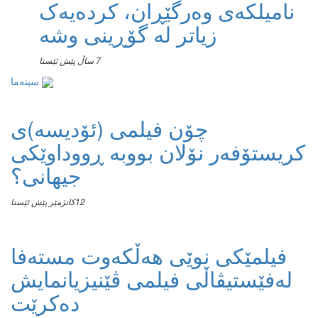
نامیلكه‌ی وەرگێڕان، کردەیەک
زیاتر لە گۆڕینی وشە
7 ساڵ پێش ئێستا
سینەما
چۆن فیلمی (ئۆدیسە)ی
کریستۆفەر نۆلان بووبە ڕووداوێکی
جیهانی؟
12كاتژمێر پێش ئێستا
فیلمێکی نوێی هەڵکەوت مستەفا
لەفێستیڤاڵی فیلمی ڤێنیزیانمایش
دەکرێت