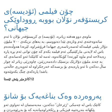
چۆن فیلمی (ئۆدیسە)ی
کریستۆفەر نۆلان بووبە ڕووداوێکی
جیهانی؟
ماوەی دوو هەفتە زیاترە، (ئۆدیسە) ی کریستۆفەر نۆلان تا ئەم
ساتەوەختەی ئەم وتارەی تێدا دەنووسم، بە بەهای نزیکەی ۷٠٠ ملیۆن
دۆلار بلیتی فیلمەکە لەسەرتاسەری جیهاندا فرۆشراوە. لێرەدا هەوڵدەدەم
باس لە لایەنی مارکێتنیگی ئەم فیلمە بکەم کە چۆن توانی ئەم بڕە پارە
زەبەلاحە لەم ماوە کورتەدا کۆبکاتەوە، ئەمە لە کاتێکدا ئەو کەسانەی کە
بە چەند ملیۆن دۆلارێک بزنسێک دادەمەزرێنن، چاوەڕێی زیاتر لە چوار
ساڵ دەکەن تا ئەو پارەیەی بۆ بزنسەکە خەرجکراوە لە ئەوپەڕی حاڵەتی
باشدا پارەکەی چنگ بکەوێتەوە.
12كاتژمێر پێش ئێستا
پەروەردە وەک بناغەیەک بۆ شانۆ
کاتێک باس لە چەمکی “ژێرخان” دەکەین، مەبەستمان لە تەواوی ئەو
پێکهاتە بنەڕەتییە فیزیکی و ڕێکخراوەییانەیە کە بۆ بەڕێوەبردن و