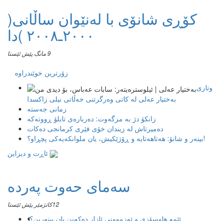
کۆڕی شانۆی با لەنێوان ساڵانی(
٢٠٠٠ـ٢٠٠٨ )دا
9 مانگ پێش ئێستا
زۆرترین خوێندراوە
وتاری
بەختیار عەلی لە کاتی وەرگرتنی خەڵاتی نیلی زاکسدا
زمانی جەستە
زانکۆ دژ بە مزگەوت: دەربارەى تابلۆ ڕووتەکە
ده‌میرتاش له‌ زیندان خۆی فێری كرمانجی ده‌كات
بینەر و شانۆ: هەتاھەتایە و ڕۆژێکیش، یان ملوانکەیەکی پچڕاو؟!
ئاڕت و دیزاین
سەمای حەوت پەردە
12كاتژمێر پێش ئێستا
ئێمە هاوسۆزی و ئەزموونی ئازار دەکەین یان بینەرین؟