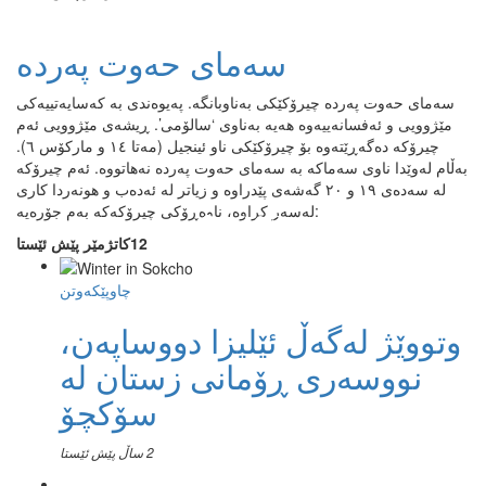
سەمای حەوت پەردە
سەمای حەوت پەردە چیرۆکێکی بەناوبانگە. پەیوەندی بە کەسایەتییەکی
مێژوویی و ئەفسانەییەوە هەیە بەناوی ‘سالۆمی’. ڕیشەی مێژوویی ئەم
چیرۆکە دەگەڕێتەوە بۆ چیرۆکێکی ناو ئینجیل (مەتا ١٤ و مارکۆس ٦).
بەڵام لەوێدا ناوی سەماکە بە سەمای حەوت پەردە نەهاتووە. ئەم چیرۆکە
لە سەدەی ١٩ و ٢٠ گەشەی پێدراوە و زیاتر لە ئەدەب و هونەردا کاری
لەسەر کراوە، ناوەڕۆکی چیرۆکەکە بەم جۆرەیە:
12كاتژمێر پێش ئێستا
چاوپێکەوتن
وتووێژ لەگەڵ ئێلیزا دووساپەن،
نووسەری ڕۆمانی زستان لە
سۆکچۆ
2 ساڵ پێش ئێستا