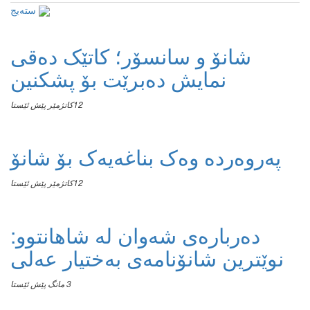
سته‌یج
شانۆ و سانسۆر؛ کاتێک دەقی
نمایش دەبرێت بۆ پشکنین
12كاتژمێر پێش ئێستا
پەروەردە وەک بناغەیەک بۆ شانۆ
12كاتژمێر پێش ئێستا
دەربارەی شەوان لە شاهانتوو:
نوێترین شانۆنامەی بەختیار عەلی
3 مانگ پێش ئێستا