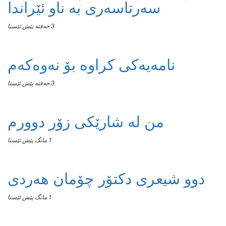
سەرتاسەری بە ناو ئێراندا
3 حەفتە پێش ئێستا
نامەیەکی کراوە بۆ نەوەکەم
3 حەفتە پێش ئێستا
من له‌ شارێکی زۆر دوورم
1 مانگ پێش ئێستا
دوو شیعری دکتۆر چۆمان هەردی
1 مانگ پێش ئێستا