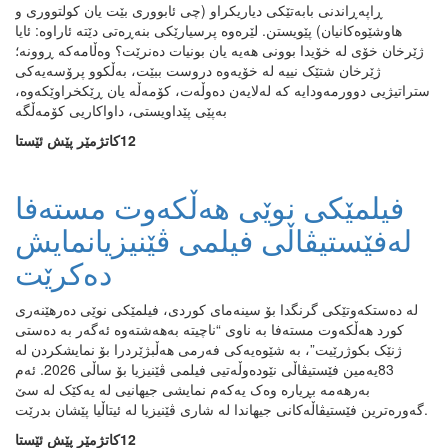
ڕاپەڕاندنی بابەتێکی دیاریکراو (چی ئابووری بێت یان کولتووری و
هاوشێوەکانیان) پێویستن. لێرەوە پرسیارێکی بنەڕەتی دێتە ئاراوە: ئایا
ژێرخان خۆی لە خۆیدا بوونی هەیە یان بونیات دەنرێت؟ وەڵامەکە ڕوونە؛
ژێرخان شتێک نییە لە خۆیەوە دروست ببێت، بەڵکوو پرۆسەیەکی
ستراتیژیی دوورمەودایە کە لەلایەن دەوڵەت، کۆمەڵە یان ڕێکخراوێکەوە،
بەپێی پێداویستی، داواکاریی کۆمەڵگە
12كاتژمێر پێش ئێستا
فیلمێکی نوێی هەڵکەوت مستەفا
لەفێستیڤاڵی فیلمی ڤێنیزیانمایش
دەکرێت
لە دەستکەوتێکی گرنگدا بۆ سینەمای کوردی، فیلمێکی نوێی دەرهێنەری
کورد هەڵکەوت مستەفا بە ناوی “ناچیتە بەهەشتەوە ئەگەر بە دەستی
ژنێک بکوژرێیت”، بە شێوەیەکی فەرمی هەڵبژێردرا بۆ نمایشکردن لە
83یەمین فێستیڤاڵی نێودەوڵەتیی فیلمی ڤێنیزیا بۆ ساڵی 2026. ئەم
بەرهەمە بڕیارە وەک یەکەم نمایشی جیهانیی لە یەکێک لە سێ
گەورەترین فێستیڤاڵەکانی جیهاندا لە شاری ڤێنیزیا لە ئیتاڵیا پێشان بدرێت.
12كاتژمێر پێش ئێستا