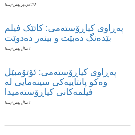
12كاتژمێر پێش ئێستا
پەڕاوی کیاڕۆستەمی: کاتێک فیلم
بێدەنگ دەبێت و بینەر دەدوێت
1 ساڵ پێش ئێستا
پەڕاوی کیاڕۆستەمی: ئۆتۆمبێل
وەکو پانتاییەکی سینەمایی لە
فیلمەکانی کیاڕۆستەمیدا
1 ساڵ پێش ئێستا