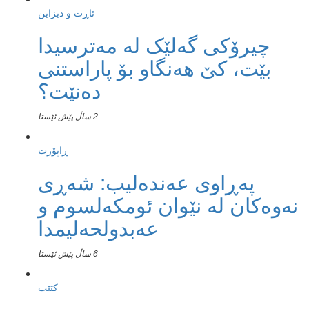
ئاڕت و دیزاین
چیرۆکی گەلێک لە مەترسیدا
بێت، کێ هەنگاو بۆ پاراستنی
دەنێت؟
2 ساڵ پێش ئێستا
ڕاپۆرت
پەڕاوی عەندەلیب: شەڕی
نەوەکان لە نێوان ئومکەلسوم و
عەبدولحەلیمدا
6 ساڵ پێش ئێستا
کتێب