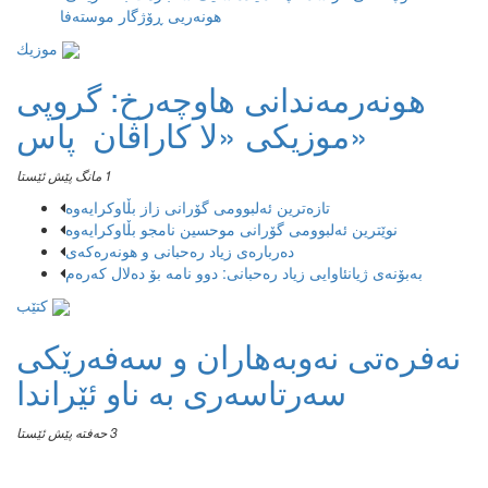
هونەریی ڕۆژگار موستەفا
موزیك
هونەرمەندانی هاوچەرخ: گروپی
موزیكی «لا كاراڤان پاس»
1 مانگ پێش ئێستا
تازەترین ئەلبوومی گۆرانی زاز بڵاوكرایەوە
نوێترین ئەلبوومی گۆرانی موحسین نامجو بڵاوكرایەوە
دەربارەی زیاد رەحبانی و هونەرەکەی
بەبۆنەی ژیانئاوایی زیاد رەحبانی: دوو نامە بۆ دەلال کەرەم
کتێب
نەفرەتی نەوبەهاران و سەفەرێکی
سەرتاسەری بە ناو ئێراندا
3 حەفتە پێش ئێستا