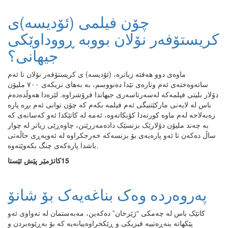
چۆن فیلمی (ئۆدیسە)ی
کریستۆفەر نۆلان بووبە ڕووداوێکی
جیهانی؟
ماوەی دوو هەفتە زیاترە، (ئۆدیسە) ی کریستۆفەر نۆلان تا ئەم
ساتەوەختەی ئەم وتارەی تێدا دەنووسم، بە بەهای نزیکەی ۷٠٠ ملیۆن
دۆلار بلیتی فیلمەکە لەسەرتاسەری جیهاندا فرۆشراوە. لێرەدا هەوڵدەدەم
باس لە لایەنی مارکێتنیگی ئەم فیلمە بکەم کە چۆن توانی ئەم بڕە پارە
زەبەلاحە لەم ماوە کورتەدا کۆبکاتەوە، ئەمە لە کاتێکدا ئەو کەسانەی کە
بە چەند ملیۆن دۆلارێک بزنسێک دادەمەزرێنن، چاوەڕێی زیاتر لە چوار
ساڵ دەکەن تا ئەو پارەیەی بۆ بزنسەکە خەرجکراوە لە ئەوپەڕی حاڵەتی
باشدا پارەکەی چنگ بکەوێتەوە.
15كاتژمێر پێش ئێستا
پەروەردە وەک بناغەیەک بۆ شانۆ
کاتێک باس لە چەمکی “ژێرخان” دەکەین، مەبەستمان لە تەواوی ئەو
پێکهاتە بنەڕەتییە فیزیکی و ڕێکخراوەییانەیە کە بۆ بەڕێوەبردن و