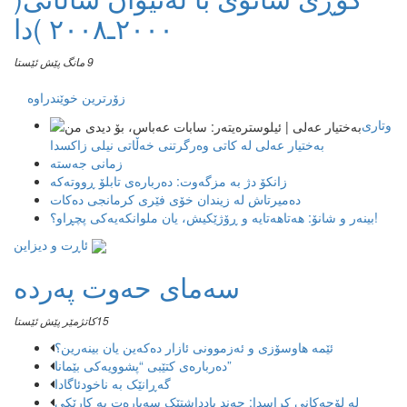
٢٠٠٠ـ٢٠٠٨ )دا
9 مانگ پێش ئێستا
زۆرترین خوێندراوە
وتاری
بەختیار عەلی لە کاتی وەرگرتنی خەڵاتی نیلی زاکسدا
زمانی جەستە
زانکۆ دژ بە مزگەوت: دەربارەى تابلۆ ڕووتەکە
ده‌میرتاش له‌ زیندان خۆی فێری كرمانجی ده‌كات
بینەر و شانۆ: هەتاھەتایە و ڕۆژێکیش، یان ملوانکەیەکی پچڕاو؟!
ئاڕت و دیزاین
سەمای حەوت پەردە
15كاتژمێر پێش ئێستا
ئێمە هاوسۆزی و ئەزموونی ئازار دەکەین یان بینەرین؟
دەربارەی کتێبی “پشوویەکی بێمانا”
گەڕانێک بە ناخودئاگادا
لە لۆچەکانی کراسدا: چەند یادداشتێک سەبارەت بە کارێکی