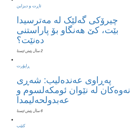
ئاڕت و دیزاین
چیرۆکی گەلێک لە مەترسیدا
بێت، کێ هەنگاو بۆ پاراستنی
دەنێت؟
2 ساڵ پێش ئێستا
ڕاپۆرت
پەڕاوی عەندەلیب: شەڕی
نەوەکان لە نێوان ئومکەلسوم و
عەبدولحەلیمدا
6 ساڵ پێش ئێستا
کتێب