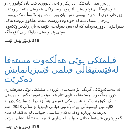
ڕاپەڕاندنی بابەتێکی دیاریکراو (چی ئابووری بێت یان کولتووری و
هاوشێوەکانیان) پێویستن. لێرەوە پرسیارێکی بنەڕەتی دێتە ئاراوە: ئایا
ژێرخان خۆی لە خۆیدا بوونی هەیە یان بونیات دەنرێت؟ وەڵامەکە ڕوونە؛
ژێرخان شتێک نییە لە خۆیەوە دروست ببێت، بەڵکوو پرۆسەیەکی
ستراتیژیی دوورمەودایە کە لەلایەن دەوڵەت، کۆمەڵە یان ڕێکخراوێکەوە،
بەپێی پێداویستی، داواکاریی کۆمەڵگە
15كاتژمێر پێش ئێستا
فیلمێکی نوێی هەڵکەوت مستەفا
لەفێستیڤاڵی فیلمی ڤێنیزیانمایش
دەکرێت
لە دەستکەوتێکی گرنگدا بۆ سینەمای کوردی، فیلمێکی نوێی دەرهێنەری
کورد هەڵکەوت مستەفا بە ناوی “ناچیتە بەهەشتەوە ئەگەر بە دەستی
ژنێک بکوژرێیت”، بە شێوەیەکی فەرمی هەڵبژێردرا بۆ نمایشکردن لە
83یەمین فێستیڤاڵی نێودەوڵەتیی فیلمی ڤێنیزیا بۆ ساڵی 2026. ئەم
بەرهەمە بڕیارە وەک یەکەم نمایشی جیهانیی لە یەکێک لە سێ
گەورەترین فێستیڤاڵەکانی جیهاندا لە شاری ڤێنیزیا لە ئیتاڵیا پێشان بدرێت.
15كاتژمێر پێش ئێستا