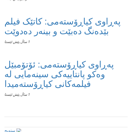
پەڕاوی کیاڕۆستەمی: کاتێک فیلم
بێدەنگ دەبێت و بینەر دەدوێت
1 ساڵ پێش ئێستا
پەڕاوی کیاڕۆستەمی: ئۆتۆمبێل
وەکو پانتاییەکی سینەمایی لە
فیلمەکانی کیاڕۆستەمیدا
1 ساڵ پێش ئێستا
سته‌یج