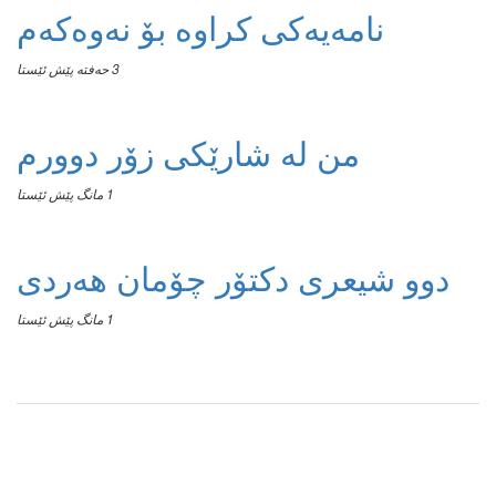
نامەیەکی کراوە بۆ نەوەکەم
3 حەفتە پێش ئێستا
من له‌ شارێکی زۆر دوورم
1 مانگ پێش ئێستا
دوو شیعری دکتۆر چۆمان هەردی
1 مانگ پێش ئێستا