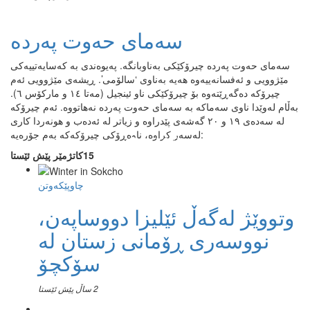
سەمای حەوت پەردە
سەمای حەوت پەردە چیرۆکێکی بەناوبانگە. پەیوەندی بە کەسایەتییەکی
مێژوویی و ئەفسانەییەوە هەیە بەناوی ‘سالۆمی’. ڕیشەی مێژوویی ئەم
چیرۆکە دەگەڕێتەوە بۆ چیرۆکێکی ناو ئینجیل (مەتا ١٤ و مارکۆس ٦).
بەڵام لەوێدا ناوی سەماکە بە سەمای حەوت پەردە نەهاتووە. ئەم چیرۆکە
لە سەدەی ١٩ و ٢٠ گەشەی پێدراوە و زیاتر لە ئەدەب و هونەردا کاری
لەسەر کراوە، ناوەڕۆکی چیرۆکەکە بەم جۆرەیە:
15كاتژمێر پێش ئێستا
چاوپێکەوتن
وتووێژ لەگەڵ ئێلیزا دووساپەن،
نووسەری ڕۆمانی زستان لە
سۆکچۆ
2 ساڵ پێش ئێستا