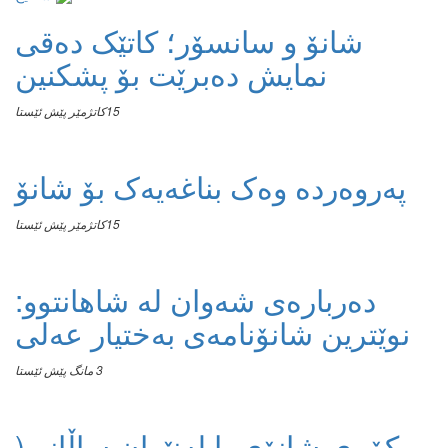
شانۆ و سانسۆر؛ کاتێک دەقی
نمایش دەبرێت بۆ پشکنین
15كاتژمێر پێش ئێستا
پەروەردە وەک بناغەیەک بۆ شانۆ
15كاتژمێر پێش ئێستا
دەربارەی شەوان لە شاهانتوو:
نوێترین شانۆنامەی بەختیار عەلی
3 مانگ پێش ئێستا
کۆڕی شانۆی با لەنێوان ساڵانی(