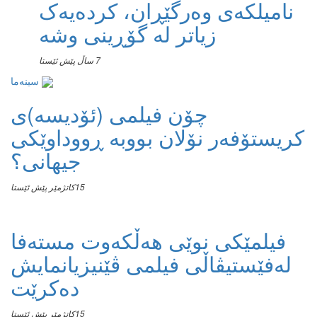
نامیلكه‌ی وەرگێڕان، کردەیەک
زیاتر لە گۆڕینی وشە
7 ساڵ پێش ئێستا
سینەما
چۆن فیلمی (ئۆدیسە)ی
کریستۆفەر نۆلان بووبە ڕووداوێکی
جیهانی؟
15كاتژمێر پێش ئێستا
فیلمێکی نوێی هەڵکەوت مستەفا
لەفێستیڤاڵی فیلمی ڤێنیزیانمایش
دەکرێت
15كاتژمێر پێش ئێستا