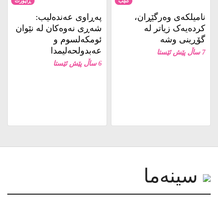
کتێب
ڕاپۆرت
نامیلكه‌ی وەرگێڕان،
پەڕاوی عەندەلیب:
کردەیەک زیاتر لە
شەڕی نەوەکان لە نێوان
گۆڕینی وشە
ئومکەلسوم و
عەبدولحەلیمدا
7 ساڵ پێش ئێستا
6 ساڵ پێش ئێستا
سینەما