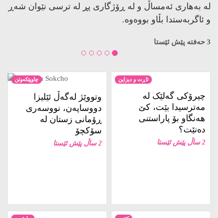
لە بەهاری ئەمساڵ و لە ڕۆژگاری پڕ لە ترسی نێوان شەڕ
و ئاگربەستدا بڵاو بووەوە.
3 حەفتە پێش ئێستا
ئاڕت و دیزاین
چاوپێکەوتن
چیرۆکی گەلێک لە
وتووێژ لەگەڵ ئێلیزا
مەترسیدا بێت، کێ
دووساپەن، نووسەری
هەنگاو بۆ پاراستنی
ڕۆمانی زستان لە
دەنێت؟
سۆکچۆ
2 ساڵ پێش ئێستا
2 ساڵ پێش ئێستا