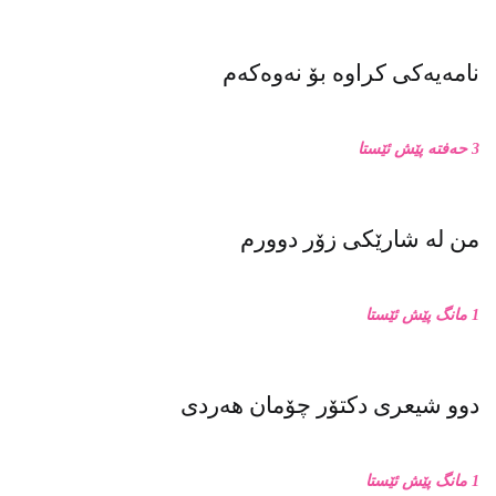
نامەیەکی کراوە بۆ نەوەکەم
3 حەفتە پێش ئێستا
من له‌ شارێکی زۆر دوورم
1 مانگ پێش ئێستا
دوو شیعری دکتۆر چۆمان هەردی
1 مانگ پێش ئێستا