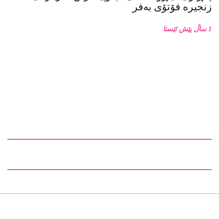
زنجیرە فۆتۆی بەفر
1 ساڵ پێش ئێستا