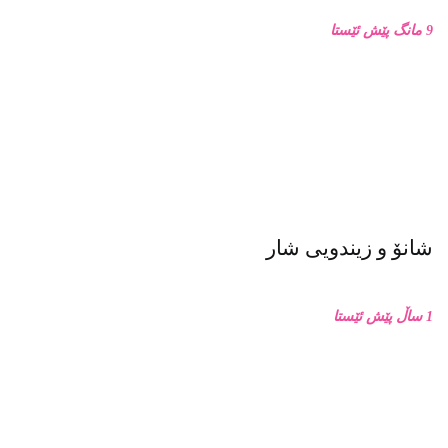
9 مانگ پێش ئێستا
شانۆ و زیندویی شار
1 ساڵ پێش ئێستا