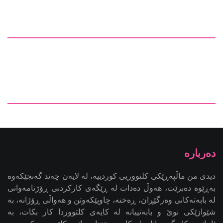
دیدی من ماڵپەڕێکی کلتووریی کوردییە، لە لایەن چەند گەنجێكه‌وه‌
بەڕێوە دەبرێت، هەوڵ دەدات لە ڕێگەی کارکردنی ڕۆژنامەوانی
لە بابەتەکانی وەرگێڕان، ڕەخنە، چاوپێکەوتن و هەواڵی ڕۆژانە، بە
شێوازێکی نوێ و بابەتییانە لە کایەی کلتووردا کار بکات، بە