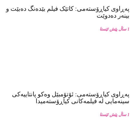
پەڕاوی کیاڕۆستەمی: کاتێک فیلم بێدەنگ دەبێت و
بینەر دەدوێت
1 ساڵ پێش ئێستا
پەڕاوی کیاڕۆستەمی: ئۆتۆمبێل وەکو پانتاییەکی
سینەمایی لە فیلمەکانی کیاڕۆستەمیدا
1 ساڵ پێش ئێستا