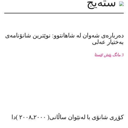
سته‌یج
دەربارەی شەوان لە شاهانتوو: نوێترین شانۆنامەی
بەختیار عەلی
3 مانگ پێش ئێستا
کۆڕی شانۆی با لەنێوان ساڵانی( ٢٠٠٠ـ٢٠٠٨ )دا