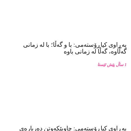
پەڕاوی کیاڕۆستەمی: با و گەڵا؛ با لە زمانی
گەڵاوە، گەڵا لە زمانی باوە
1 ساڵ پێش ئێستا
پەڕاوی کیاڕۆستەمی: چاوپێکەوتن دەربارەی