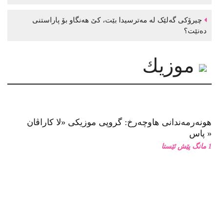
چیرۆکی گەلێک لە مەترسیدا بێت، کێ هەنگاو بۆ پاراستنی
دەنێت؟
موزیك
هونەرمەندانی هاوچەرخ: گروپی موزیكی «لا كاراڤان
پاس»
1 مانگ پێش ئێستا