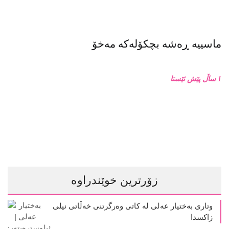
ماسییه ڕەشە بچکۆلەکە مەخۆ
1 ساڵ پێش ئێستا
زۆرترین خوێندراوە
وتاری بەختیار عەلی لە کاتی وەرگرتنی خەڵاتی نیلی
زاکسدا