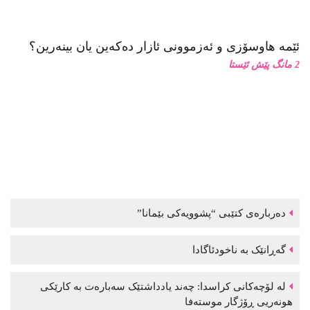
ئێمە هاوسۆزی و ئەزموونی ئازار دەکەین یان بینەرین؟
2 مانگ پێش ئێستا
دەربارەی کتێبی “پشوویەکی بێمانا”
گەڕانێک بە ناخودئاگادا
لە لۆچەکانی کراسدا: چەند یادداشتێک سەبارەت بە کارێکی
هونەریی ڕۆژگار موستەفا