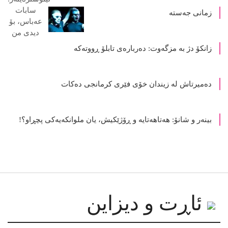
زمانی جەستە
زانکۆ دژ بە مزگەوت: دەربارەى تابلۆ ڕووتەکە
ده‌میرتاش له‌ زیندان خۆی فێری كرمانجی ده‌كات
بینەر و شانۆ: هەتاھەتایە و ڕۆژێکیش، یان ملوانکەیەکی پچڕاو؟!
ئاڕت و دیزاین