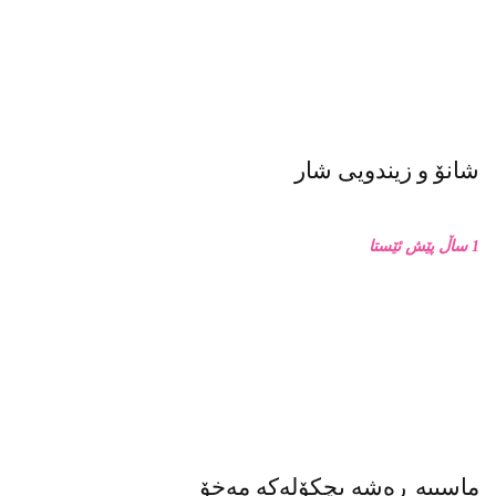
شانۆ و زیندویی شار
1 ساڵ پێش ئێستا
ماسییه ڕەشە بچکۆلەکە مەخۆ