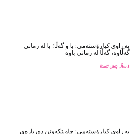
پەڕاوی کیاڕۆستەمی: با و گەڵا؛ با لە زمانی
گەڵاوە، گەڵا لە زمانی باوە
1 ساڵ پێش ئێستا
پەڕاوی کیاڕۆستەمی: چاوپێکەوتن دەربارەی
زنجیرە فۆتۆی بەفر