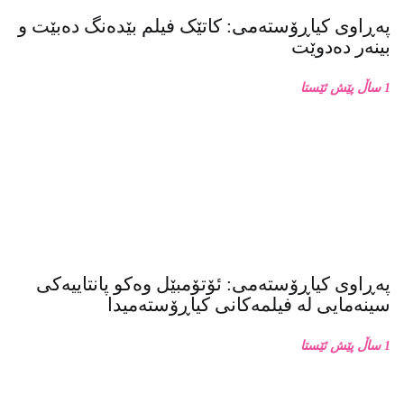
پەڕاوی کیاڕۆستەمی: کاتێک فیلم بێدەنگ دەبێت و
بینەر دەدوێت
1 ساڵ پێش ئێستا
پەڕاوی کیاڕۆستەمی: ئۆتۆمبێل وەکو پانتاییەکی
سینەمایی لە فیلمەکانی کیاڕۆستەمیدا
1 ساڵ پێش ئێستا