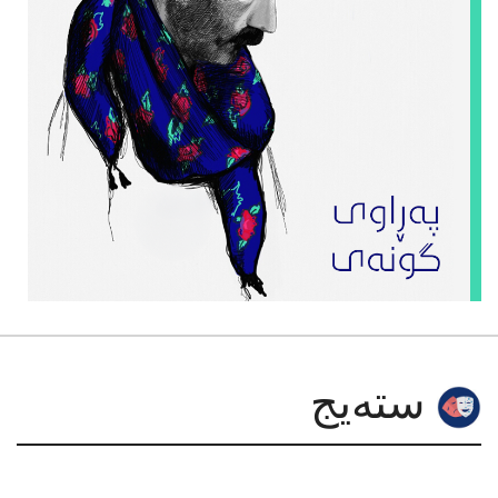
سته‌یج