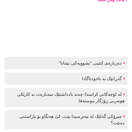
دەربارەی کتێبی “پشوویەکی بێمانا”
گەڕانێک بە ناخودئاگادا
لە لۆچەکانی کراسدا: چەند یادداشتێک سەبارەت بە کارێکی
هونەریی ڕۆژگار موستەفا
چیرۆکی گەلێک لە مەترسیدا بێت، کێ هەنگاو بۆ پاراستنی
دەنێت؟