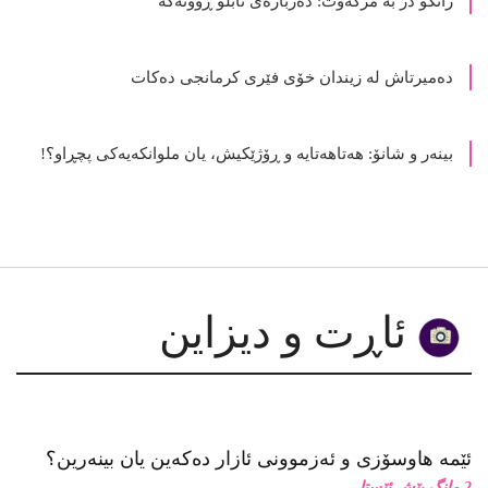
ده‌میرتاش له‌ زیندان خۆی فێری كرمانجی ده‌كات
بینەر و شانۆ: هەتاھەتایە و ڕۆژێکیش، یان ملوانکەیەکی پچڕاو؟!
ئاڕت و دیزاین
ئێمە هاوسۆزی و ئەزموونی ئازار دەکەین یان بینەرین؟
2 مانگ پێش ئێستا