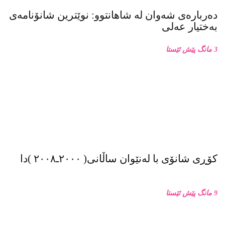
دەربارەی شەوان لە شاهانتوو: نوێترین شانۆنامەی
بەختیار عەلی
3 مانگ پێش ئێستا
کۆڕی شانۆی با لەنێوان ساڵانی( ٢٠٠٠ـ٢٠٠٨ )دا
9 مانگ پێش ئێستا