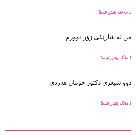
3 حەفتە پێش ئێستا
من له‌ شارێکی زۆر دوورم
1 مانگ پێش ئێستا
دوو شیعری دکتۆر چۆمان هەردی
1 مانگ پێش ئێستا