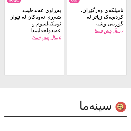
نامیلكه‌ی وەرگێڕان،
پەڕاوی عەندەلیب:
کردەیەک زیاتر لە
شەڕی نەوەکان لە نێوان
گۆڕینی وشە
ئومکەلسوم و
عەبدولحەلیمدا
7 ساڵ پێش ئێستا
6 ساڵ پێش ئێستا
سینەما