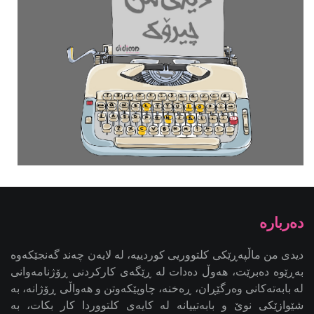
دیدی من ماڵپەڕێکی کلتووریی کوردییە، لە لایەن چەند گەنجێكه‌وه‌
بەڕێوە دەبرێت، هەوڵ دەدات لە ڕێگەی کارکردنی ڕۆژنامەوانی
لە بابەتەکانی وەرگێڕان، ڕەخنە، چاوپێکەوتن و هەواڵی ڕۆژانە، بە
شێوازێکی نوێ و بابەتییانە لە کایەی کلتووردا کار بکات، بە
ئامانجی کاریگەریدانان لە کاری ڕۆژنامەوانیی کلتووریی کوردی -