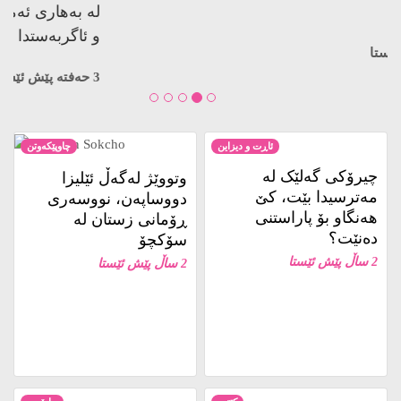
کوژراوە…
3 حەفتە پێش ئێستا
ئاڕت و دیزاین
چاوپێکەوتن
چیرۆکی گەلێک لە
وتووێژ لەگەڵ ئێلیزا
مەترسیدا بێت، کێ
دووساپەن، نووسەری
هەنگاو بۆ پاراستنی
ڕۆمانی زستان لە
دەنێت؟
سۆکچۆ
2 ساڵ پێش ئێستا
2 ساڵ پێش ئێستا
کتێب
ڕاپۆرت