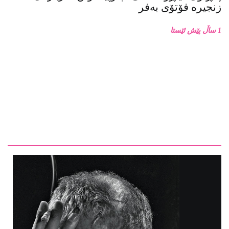
1 ساڵ پێش ئێستا