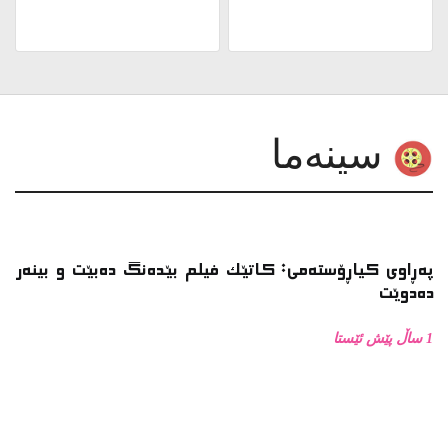
پەڕاوی کیاڕۆستەمی: کاتێک فیلم بێدەنگ دەبێت و بینەر
دەدوێت
1 ساڵ پێش ئێستا
پەڕاوی کیاڕۆستەمی: ئۆتۆمبێل وەکو پانتاییەکی
سینەمایی لە فیلمەکانی کیاڕۆستەمیدا
1 ساڵ پێش ئێستا