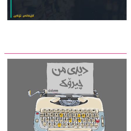
دیدی من ماڵپەڕێکی کلتووریی کوردییە، لە لایەن چەند گەنجێكه‌وه‌
بەڕێوە دەبرێت، هەوڵ دەدات لە ڕێگەی کارکردنی ڕۆژنامەوانی
لە بابەتەکانی وەرگێڕان، ڕەخنە، چاوپێکەوتن و هەواڵی ڕۆژانە، بە
شێوازێکی نوێ و بابەتییانە لە کایەی کلتووردا کار بکات، بە
ئامانجی کاریگەریدانان لە کاری ڕۆژنامەوانیی کلتووریی کوردی -