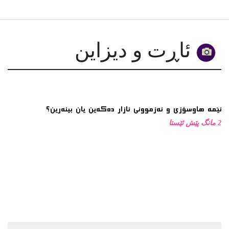
دەربارەی کتێبی “پشوویەکی بێمانا”
گەڕانێک بە ناخودئاگادا
لە لۆچەکانی کراسدا: چەند یادداشتێک سەبارەت بە کارێکی
هونەریی ڕۆژگار موستەفا
چیرۆکی گەلێک لە مەترسیدا بێت، کێ هەنگاو بۆ پاراستنی
دەنێت؟