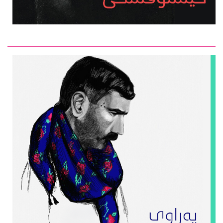
سته‌یج