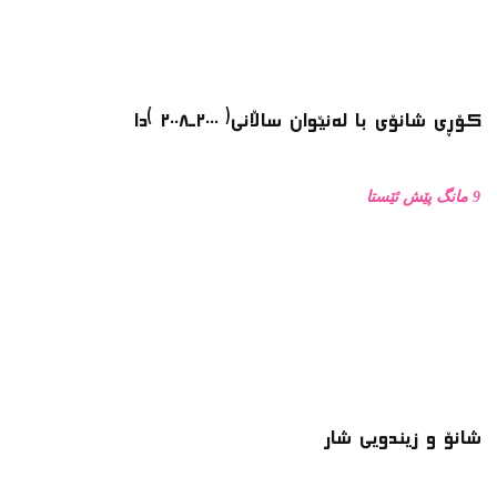
شانۆ و زیندویی شار
1 ساڵ پێش ئێستا
ماسییه ڕەشە بچکۆلەکە مەخۆ