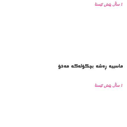
1 ساڵ پێش ئێستا
زۆرترین خوێندراوە
وتاری بەختیار عەلی لە کاتی وەرگرتنی خەڵاتی نیلی زاکسدا
زمانی جەستە
زانکۆ دژ بە مزگەوت: دەربارەى تابلۆ ڕووتەکە