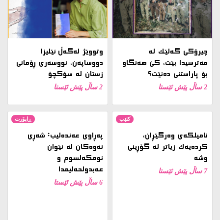
نامیلكه‌ی وەرگێڕان،
پەڕاوی عەندەلیب: شەڕی
کردەیەک زیاتر لە گۆڕینی
نەوەکان لە نێوان
وشە
ئومکەلسوم و
عەبدولحەلیمدا
7 ساڵ پێش ئێستا
6 ساڵ پێش ئێستا
سینەما