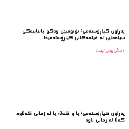
پەڕاوی کیاڕۆستەمی: با و گەڵا؛ با لە زمانی گەڵاوە،
گەڵا لە زمانی باوە
1 ساڵ پێش ئێستا
پەڕاوی کیاڕۆستەمی: چاوپێکەوتن دەربارەی زنجیرە
فۆتۆی بەفر