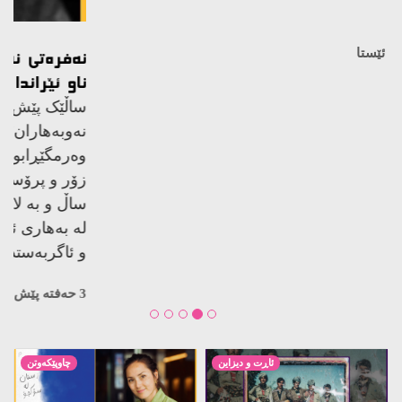
کوژراوە…
3 حەفتە پێش ئێستا
ئاڕت و دیزاین
چاوپێکەوتن
چیرۆکی گەلێک لە
وتووێژ لەگەڵ ئێلیزا
مەترسیدا بێت، کێ هەنگاو
دووساپەن، نووسەری ڕۆمانی
بۆ پاراستنی دەنێت؟
زستان لە سۆکچۆ
2 ساڵ پێش ئێستا
2 ساڵ پێش ئێستا
کتێب
ڕاپۆرت