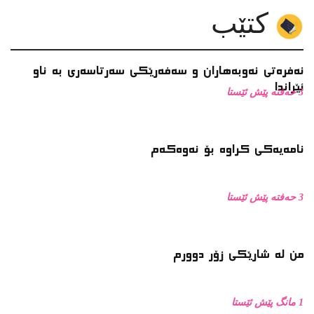
3 حەفتە پێش ئێستا
من له‌ شارێکی زۆر دوورم
1 مانگ پێش ئێستا
دوو شیعری دکتۆر چۆمان هەردی
1 مانگ پێش ئێستا