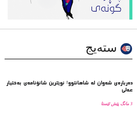
دەربارەی شەوان لە شاهانتوو: نوێترین شانۆنامەی بەختیار
عەلی
3 مانگ پێش ئێستا
کۆڕی شانۆی با لەنێوان ساڵانی( ٢٠٠٠ـ٢٠٠٨ )دا
9 مانگ پێش ئێستا