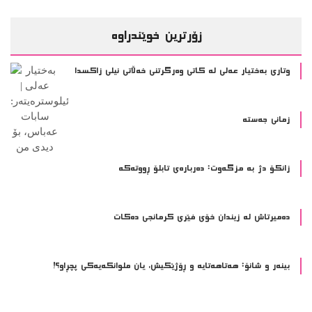
ده‌میرتاش له‌ زیندان خۆی فێری كرمانجی ده‌كات
بینەر و شانۆ: هەتاھەتایە و ڕۆژێکیش، یان ملوانکەیەکی پچڕاو؟!
ئاڕت و دیزاین
ئێمە هاوسۆزی و ئەزموونی ئازار دەکەین یان بینەرین؟
2 مانگ پێش ئێستا