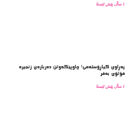
1 ساڵ پێش ئێستا