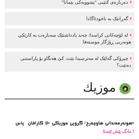
موزیك
هونەرمەندانی هاوچەرخ: گروپی موزیكی «لا كاراڤان پاس»
1 مانگ پێش ئێستا
تازەترین ئەلبوومی گۆرانی زاز بڵاوكرایەوە
نوێترین ئەلبوومی گۆرانی موحسین نامجو بڵاوكرایەوە