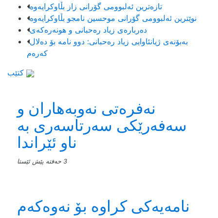
تازەترین ئەلبوومی گۆرانی زاز بڵاوكرایەوە
نوێترین ئەلبوومی گۆرانی موحسین نامجو بڵاوكرایەوە
دەربارەی زیاد رەحبانی و هونەرەکەی
بەبۆنەی ژیانئاوایی زیاد رەحبانی: دوو نامە بۆ دەلال
کەرەم
کتێب
نەفرەتی نەوبەهاران و
سەفەرێکی سەرتاسەری بە
ناو ئێراندا
3 حەفتە پێش ئێستا
نامەیەکی کراوە بۆ نەوەکەم