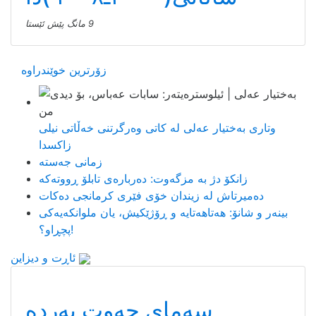
9 مانگ پێش ئێستا
زۆرترین خوێندراوە
وتاری بەختیار عەلی لە کاتی وەرگرتنی خەڵاتی نیلی
زاکسدا
زمانی جەستە
زانکۆ دژ بە مزگەوت: دەربارەى تابلۆ ڕووتەکە
ده‌میرتاش له‌ زیندان خۆی فێری كرمانجی ده‌كات
بینەر و شانۆ: هەتاھەتایە و ڕۆژێکیش، یان ملوانکەیەکی
پچڕاو؟!
ئاڕت و دیزاین
سەمای حەوت پەردە