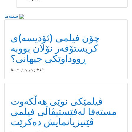
سینەما
چۆن فیلمی (ئۆدیسە)ی
کریستۆفەر نۆلان بووبە
ڕووداوێکی جیهانی؟
13كاتژمێر پێش ئێستا
فیلمێکی نوێی هەڵکەوت
مستەفا لەفێستیڤاڵی فیلمی
ڤێنیزیانمایش دەکرێت