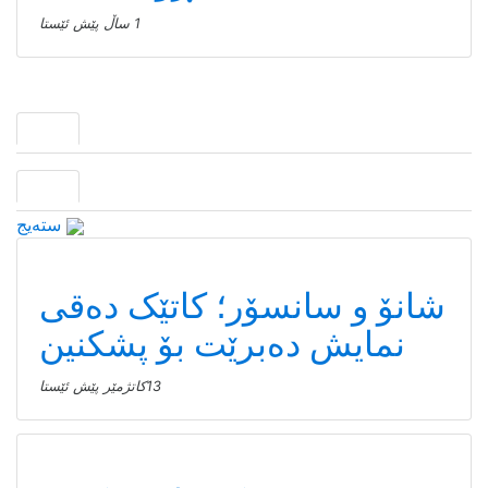
1 ساڵ پێش ئێستا
سته‌یج
شانۆ و سانسۆر؛ کاتێک دەقی
نمایش دەبرێت بۆ پشکنین
13كاتژمێر پێش ئێستا