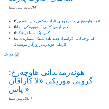
14كاتژمێر پێش ئێستا
ئێمە هاوسۆزی و ئەزموونی ئازار دەکەین یان بینەرین؟
دەربارەی کتێبی “پشوویەکی بێمانا”
گەڕانێک بە ناخودئاگادا
لە لۆچەکانی کراسدا: چەند یادداشتێک سەبارەت بە
کارێکی هونەریی ڕۆژگار موستەفا
موزیك
هونەرمەندانی هاوچەرخ:
گروپی موزیكی «لا كاراڤان
پاس»
1 مانگ پێش ئێستا