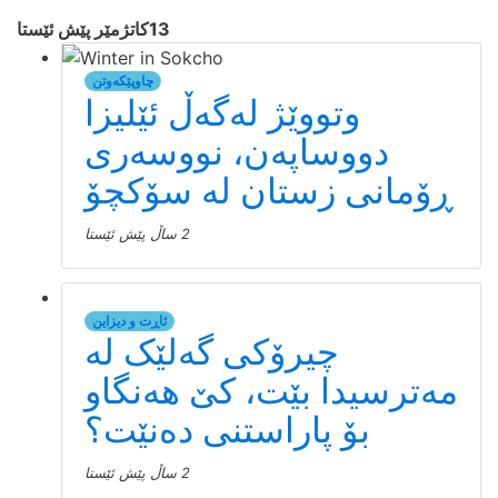
13كاتژمێر پێش ئێستا
چاوپێکەوتن
دیسە)ی
وتووێژ لەگەڵ ئێلیزا
 بووبە
دووساپەن، نووسەری
یهانی؟
ڕۆمانی زستان لە سۆکچۆ
 نۆلان تا ئەم
2 ساڵ پێش ئێستا
ساتەوەختەی ئەم وتارەی تێدا دەنووسم، بە بەهای نزیکەی ۷٠٠
ندا فرۆشراوە.
فیلمە بکەم کە
ەدا کۆبکاتەوە،
ئاڕت و دیزاین
چیرۆکی گەلێک لە
ملیۆن دۆلارێک
 دەکەن تا ئەو
مەترسیدا بێت، کێ هەنگاو
 حاڵەتی باشدا
بۆ پاراستنی دەنێت؟
2 ساڵ پێش ئێستا