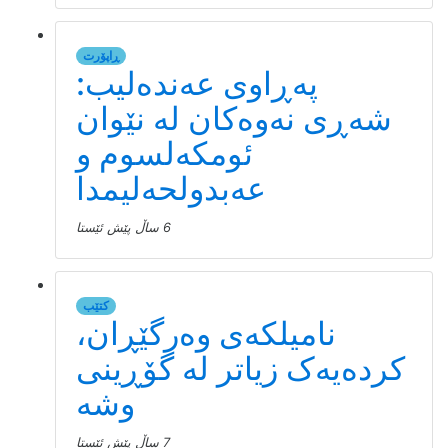
ڕاپۆرت
پەڕاوی عەندەلیب:
شەڕی نەوەکان لە نێوان
ئومکەلسوم و
عەبدولحەلیمدا
6 ساڵ پێش ئێستا
کتێب
نامیلكه‌ی وەرگێڕان،
کردەیەک زیاتر لە گۆڕینی
وشە
7 ساڵ پێش ئێستا