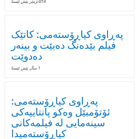
14كاتژمێر پێش ئێستا
پەڕاوی کیاڕۆستەمی: کاتێک
فیلم بێدەنگ دەبێت و بینەر
دەدوێت
1 ساڵ پێش ئێستا
پەڕاوی کیاڕۆستەمی:
ئۆتۆمبێل وەکو پانتاییەکی
سینەمایی لە فیلمەکانی
کیاڕۆستەمیدا