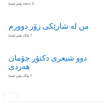
3 حەفتە پێش ئێستا
من له‌ شارێکی زۆر دوورم
1 مانگ پێش ئێستا
دوو شیعری دکتۆر چۆمان
هەردی
1 مانگ پێش ئێستا