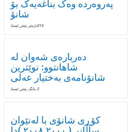
پەروەردە وەک بناغەیەک بۆ
شانۆ
14كاتژمێر پێش ئێستا
دەربارەی شەوان لە
شاهانتوو: نوێترین
شانۆنامەی بەختیار عەلی
3 مانگ پێش ئێستا
کۆڕی شانۆی با لەنێوان
ساڵانی( ٢٠٠٠ـ٢٠٠٨ )دا