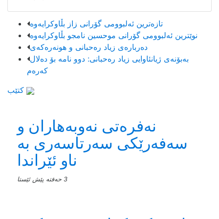
تازەترین ئەلبوومی گۆرانی زاز بڵاوكرایەوە
نوێترین ئەلبوومی گۆرانی موحسین نامجو بڵاوكرایەوە
دەربارەی زیاد رەحبانی و هونەرەکەی
بەبۆنەی ژیانئاوایی زیاد رەحبانی: دوو نامە بۆ دەلال
کەرەم
کتێب
نەفرەتی نەوبەهاران و
سەفەرێکی سەرتاسەری بە
ناو ئێراندا
3 حەفتە پێش ئێستا