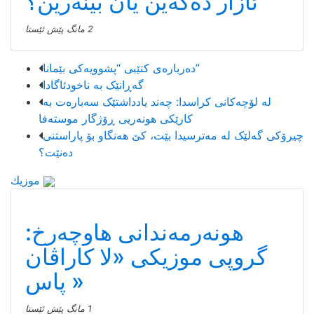
ئازار دەکەین یان بینەرین؟
2 مانگ پێش ئێستا
دەربارەی کتێبی “پشوویەکی بێمانا”
گەڕانێک بە ناخودئاگادا
لە لۆچەکانی کراسدا: چەند یادداشتێک سەبارەت بە
کارێکی هونەریی ڕۆژگار موستەفا
چیرۆکی گەلێک لە مەترسیدا بێت، کێ هەنگاو بۆ پاراستنی
دەنێت؟
موزیك
هونەرمەندانی هاوچەرخ:
گروپی موزیكی «لا كاراڤان
پاس»
1 مانگ پێش ئێستا