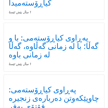
کیاڕۆستەمیدا
1 ساڵ پێش ئێستا
پەڕاوی کیاڕۆستەمی: با و
گەڵا؛ با لە زمانی گەڵاوە، گەڵا
لە زمانی باوە
1 ساڵ پێش ئێستا
پەڕاوی کیاڕۆستەمی:
چاوپێکەوتن دەربارەی زنجیرە
فۆتۆی بەفر