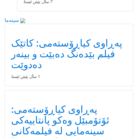
7 ساڵ پێش ئێستا
سینەما
پەڕاوی کیاڕۆستەمی: کاتێک
فیلم بێدەنگ دەبێت و بینەر
دەدوێت
1 ساڵ پێش ئێستا
پەڕاوی کیاڕۆستەمی:
ئۆتۆمبێل وەکو پانتاییەکی
سینەمایی لە فیلمەکانی