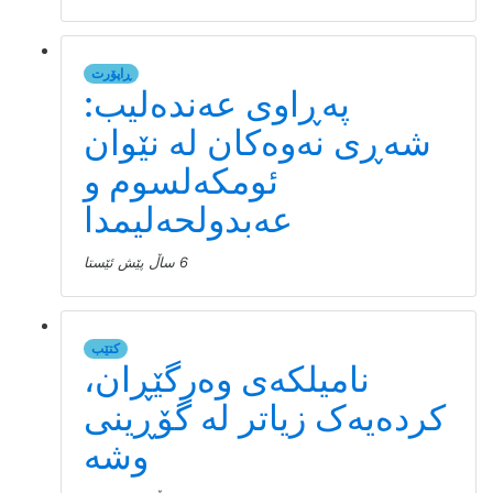
ڕاپۆرت
پەڕاوی عەندەلیب:
شەڕی نەوەکان لە نێوان
ئومکەلسوم و
عەبدولحەلیمدا
6 ساڵ پێش ئێستا
کتێب
نامیلكه‌ی وەرگێڕان،
کردەیەک زیاتر لە گۆڕینی
وشە