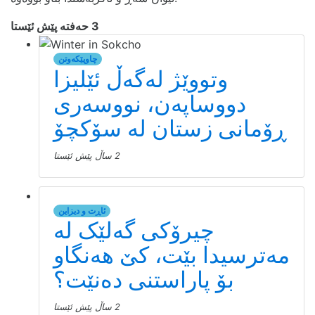
3 حەفتە پێش ئێستا
چاوپێکەوتن
وتووێژ لەگەڵ ئێلیزا
دووساپەن، نووسەری
ڕۆمانی زستان لە سۆکچۆ
2 ساڵ پێش ئێستا
ئاڕت و دیزاین
چیرۆکی گەلێک لە
مەترسیدا بێت، کێ هەنگاو
بۆ پاراستنی دەنێت؟
2 ساڵ پێش ئێستا