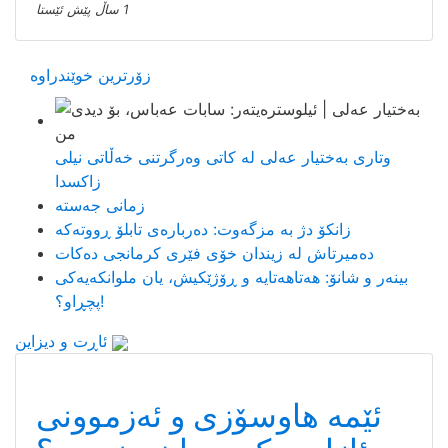
1 ساڵ پێش ئێستا
زۆرترین خوێندراوە
وتاری بەختیار عەلی لە کاتی وەرگرتنی خەڵاتی نیلی
زاکسدا
زمانی جەستە
زانکۆ دژ بە مزگەوت: دەربارەى تابلۆ ڕووتەکە
ده‌میرتاش له‌ زیندان خۆی فێری كرمانجی ده‌كات
بینەر و شانۆ: هەتاھەتایە و ڕۆژێکیش، یان ملوانکەیەکی
پچڕاو؟!
ئاڕت و دیزاین
ئێمە هاوسۆزی و ئەزموونی