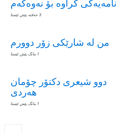
نامەیەکی کراوە بۆ نەوەکەم
3 حەفتە پێش ئێستا
من له‌ شارێکی زۆر دوورم
1 مانگ پێش ئێستا
دوو شیعری دکتۆر چۆمان
هەردی
1 مانگ پێش ئێستا