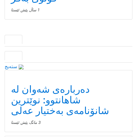
1 ساڵ پێش ئێستا
سته‌یج
دەربارەی شەوان لە
شاهانتوو: نوێترین
شانۆنامەی بەختیار عەلی
3 مانگ پێش ئێستا