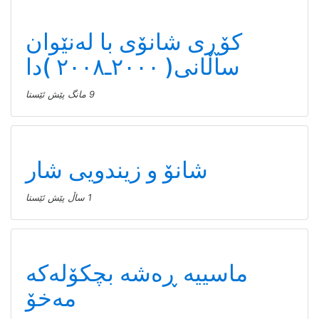
کۆڕی شانۆی با لەنێوان
ساڵانی( ٢٠٠٠ـ٢٠٠٨ )دا
9 مانگ پێش ئێستا
شانۆ و زیندویی شار
1 ساڵ پێش ئێستا
ماسییه ڕەشە بچکۆلەکە
مەخۆ