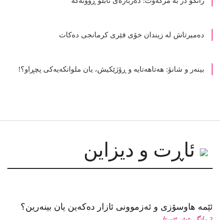
ده‌میرتاش له‌ زیندان خۆی فێری كرمانجی ده‌كات
بینەر و شانۆ: هەتاھەتایە و ڕۆژێکیش، یان ملوانکەیەکی پچڕاو؟!
ئاڕت و دیزاین
ئێمە هاوسۆزی و ئەزموونی ئازار دەکەین یان بینەرین؟
2 مانگ پێش ئێستا