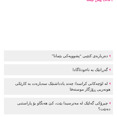
دەربارەی کتێبی “پشوویەکی بێمانا”
گەڕانێک بە ناخودئاگادا
لە لۆچەکانی کراسدا: چەند یادداشتێک سەبارەت بە کارێکی
هونەریی ڕۆژگار موستەفا
چیرۆکی گەلێک لە مەترسیدا بێت، کێ هەنگاو بۆ پاراستنی
دەنێت؟