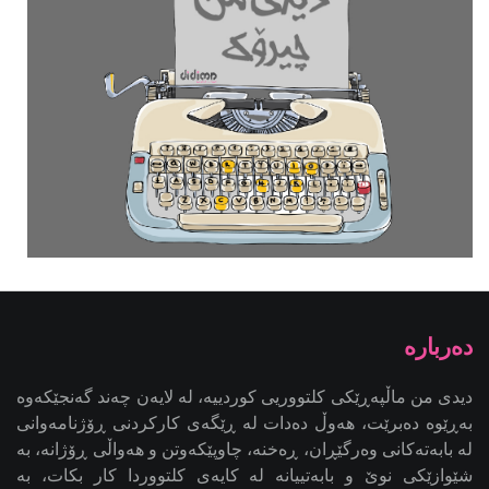
دیدی من ماڵپەڕێکی کلتووریی کوردییە، لە لایەن چەند گەنجێكه‌وه‌
بەڕێوە دەبرێت، هەوڵ دەدات لە ڕێگەی کارکردنی ڕۆژنامەوانی
لە بابەتەکانی وەرگێڕان، ڕەخنە، چاوپێکەوتن و هەواڵی ڕۆژانە، بە
شێوازێکی نوێ و بابەتییانە لە کایەی کلتووردا کار بکات، بە
ئامانجی کاریگەریدانان لە کاری ڕۆژنامەوانیی کلتووریی کوردی -