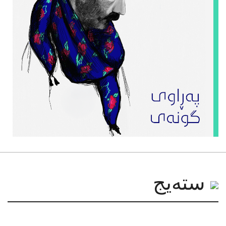
سته‌یج