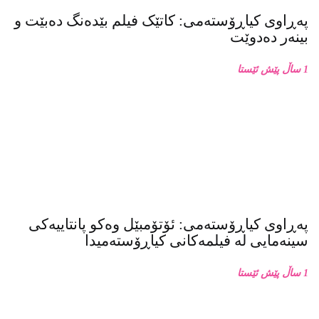
پەڕاوی کیاڕۆستەمی: کاتێک فیلم بێدەنگ دەبێت و
بینەر دەدوێت
1 ساڵ پێش ئێستا
پەڕاوی کیاڕۆستەمی: ئۆتۆمبێل وەکو پانتاییەکی
سینەمایی لە فیلمەکانی کیاڕۆستەمیدا
1 ساڵ پێش ئێستا