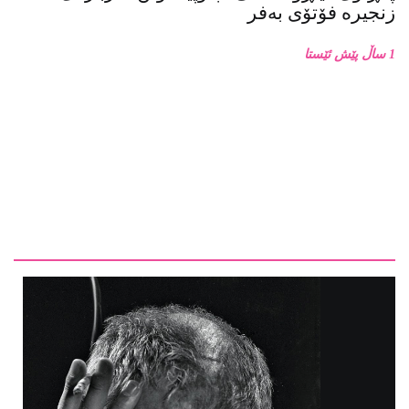
1 ساڵ پێش ئێستا