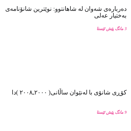
دەربارەی شەوان لە شاهانتوو: نوێترین شانۆنامەی
بەختیار عەلی
3 مانگ پێش ئێستا
کۆڕی شانۆی با لەنێوان ساڵانی( ٢٠٠٠ـ٢٠٠٨ )دا
9 مانگ پێش ئێستا