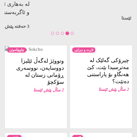
کوژراوە…
3 حەفتە پێش ئێستا
ئاڕت و دیزاین
چاوپێکەوتن
چیرۆکی گەلێک لە
وتووێژ لەگەڵ ئێلیزا
مەترسیدا بێت، کێ
دووساپەن، نووسەری
هەنگاو بۆ پاراستنی
ڕۆمانی زستان لە
دەنێت؟
سۆکچۆ
2 ساڵ پێش ئێستا
2 ساڵ پێش ئێستا
کتێب
ڕاپۆرت