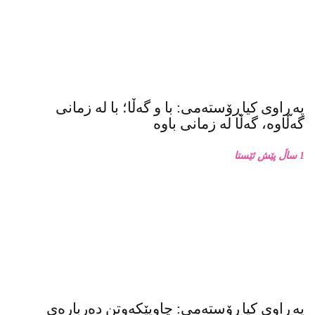
پەڕاوی کیاڕۆستەمی: با و گەڵا؛ با لە زمانی
گەڵاوە، گەڵا لە زمانی باوە
1 ساڵ پێش ئێستا
پەڕاوی کیاڕۆستەمی: چاوپێکەوتن دەربارەی
زنجیرە فۆتۆی بەفر