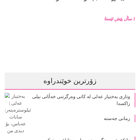
1 ساڵ پێش ئێستا
زۆرترین خوێندراوە
وتاری بەختیار عەلی لە کاتی وەرگرتنی خەڵاتی نیلی
زاکسدا
زمانی جەستە
زانکۆ دژ بە مزگەوت: دەربارەى تابلۆ ڕووتەکە