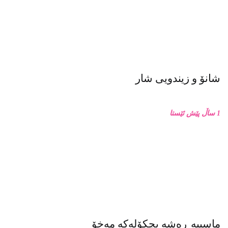
شانۆ و زیندویی شار
1 ساڵ پێش ئێستا
ماسییه ڕەشە بچکۆلەکە مەخۆ