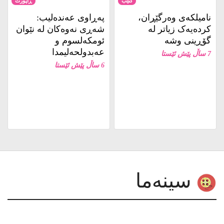
نامیلكه‌ی وەرگێڕان،
پەڕاوی عەندەلیب:
کردەیەک زیاتر لە
شەڕی نەوەکان لە نێوان
گۆڕینی وشە
ئومکەلسوم و
عەبدولحەلیمدا
7 ساڵ پێش ئێستا
6 ساڵ پێش ئێستا
سینەما