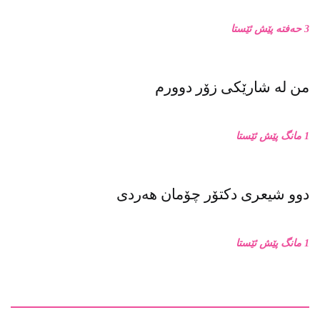
3 حەفتە پێش ئێستا
من له‌ شارێکی زۆر دوورم
1 مانگ پێش ئێستا
دوو شیعری دکتۆر چۆمان هەردی
1 مانگ پێش ئێستا