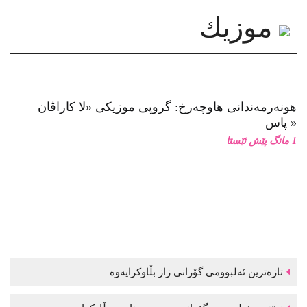
موزیك
هونەرمەندانی هاوچەرخ: گروپی موزیكی «لا كاراڤان
پاس»
1 مانگ پێش ئێستا
تازەترین ئەلبوومی گۆرانی زاز بڵاوكرایەوە
نوێترین ئەلبوومی گۆرانی موحسین نامجو بڵاوكرایەوە