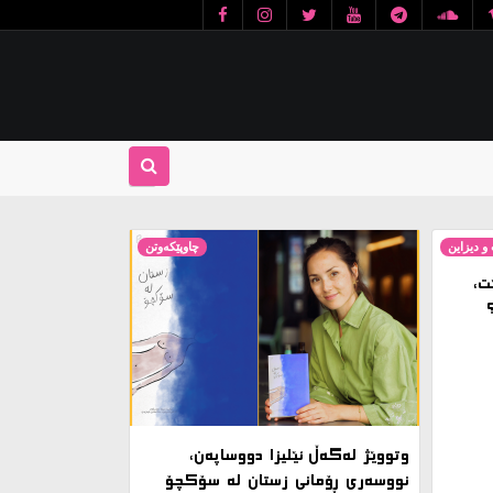
و دیزاین
چاوپێکەوتن
ت،
وتووێژ لەگەڵ ئێلیزا دووساپەن،
نووسەری ڕۆمانی زستان لە سۆکچۆ