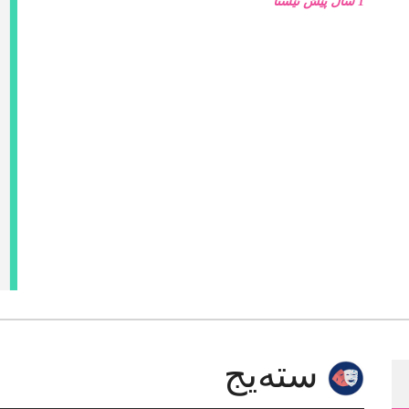
1 ساڵ پێش ئێستا
سته‌یج