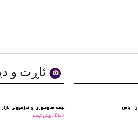
ئاڕت و دیزاین
ئێمە هاوسۆزی و ئەزموونی ئازار 
2 مانگ پێش ئێستا