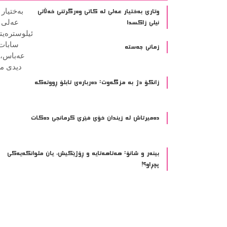
وتاری بەختیار عەلی لە کاتی وەرگرتنی خەڵاتی
نیلی زاکسدا
زمانی جەستە
زانکۆ دژ بە مزگەوت: دەربارەى تابلۆ ڕووتەکە
ده‌میرتاش له‌ زیندان خۆی فێری كرمانجی ده‌كات
بینەر و شانۆ: هەتاھەتایە و ڕۆژێکیش، یان ملوانکەیەکی
پچڕاو؟!