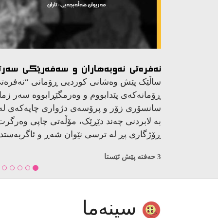
نامەیەکی کراوە بۆ نەوەکەم
لە ئۆردووگایەکی زۆرەملێدا هاتوویتە دنیاوە. 
چاوت بکەیتەوە، هەمان مانگ و ساڵ، باوکتیان 
مەودای کەمتر لە نیو مەترەوە بە پشتەملیەوە ن
دەستی کۆماندۆیەک کوژراوە…
3 حەفتە پێش ئێستا
سینەما