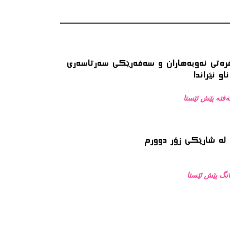
رەتی نەوبەهاران و سەفەرێکی سەرتاسەری
ناو ئێراندا
له‌ شارێکی زۆر دوورم