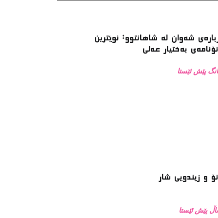
بارەی شەوان لە شاهانتوو: نوێترین
ۆنامەی بەختیار عەلی
ۆ و زیندویی شار