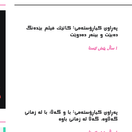
پەڕاوی کیاڕۆستەمی: کاتێک فیلم بێدەنگ
دەبێت و بینەر دەدوێت
1 ساڵ پێش ئێستا
پەڕاوی کیاڕۆستەمی: با و گەڵا؛ با لە زمانی
گەڵاوە، گەڵا لە زمانی باوە