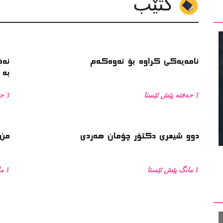
کتێب
نامەیەکی کراوە بۆ نەوەکەم
نەف
بە 
3 حەفتە پێش ئێستا
3 حەفتە پێش ئێستا
دوو شیعری دکتۆر چۆمان هەردی
من 
1 مانگ پێش ئێستا
1 مانگ پێش ئێستا