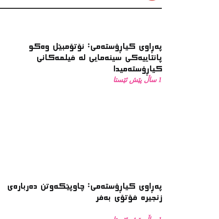
پەڕاوی کیاڕۆستەمی: ئۆتۆمبێل وەکو
پانتاییەکی سینەمایی لە فیلمەکانی
کیاڕۆستەمیدا
1 ساڵ پێش ئێستا
پەڕاوی کیاڕۆستەمی: چاوپێکەوتن دەربارەی
زنجیرە فۆتۆی بەفر