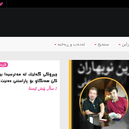
زاین
ستەیج
ئه‌ده‌ب و ڕه‌خنه‌
ئاڕت 
چیرۆکی گەلێک لە مەترسیدا بێ
کێ هەنگاو بۆ پاراستنی دەنێت؟
2 ساڵ پێش ئێستا