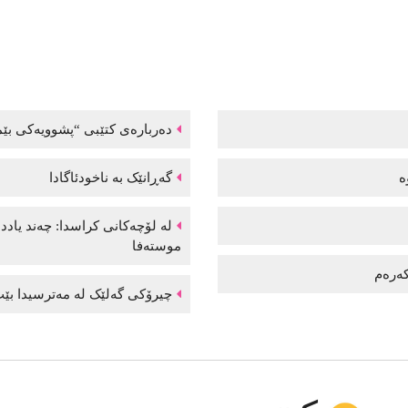
دەربارەی کتێبی “پشوویەکی بێم
وە
گەڕانێک بە ناخودئاگادا
لە لۆچەکانی کراسدا: چەند یاد
موستەفا
 کەرەم
چیرۆکی گەلێک لە مەترسیدا بێت