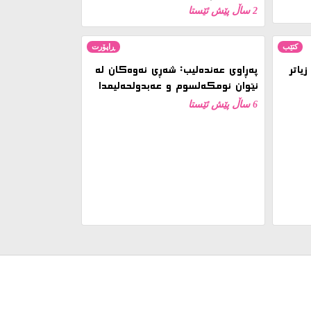
2 ساڵ پێش ئێستا
کتێب
ڕاپۆرت
یاتر
پەڕاوی عەندەلیب: شەڕی نەوەکان لە
نێوان ئومکەلسوم و عەبدولحەلیمدا
6 ساڵ پێش ئێستا