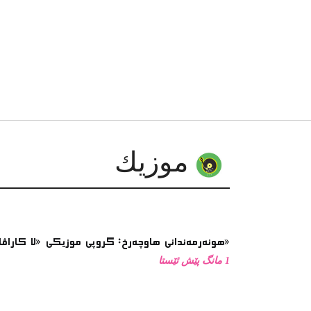
موزیك
هونەرمەندانی هاوچەرخ: گروپی موزیكی «لا كاراڤان پاس»
1 مانگ پێش ئێستا