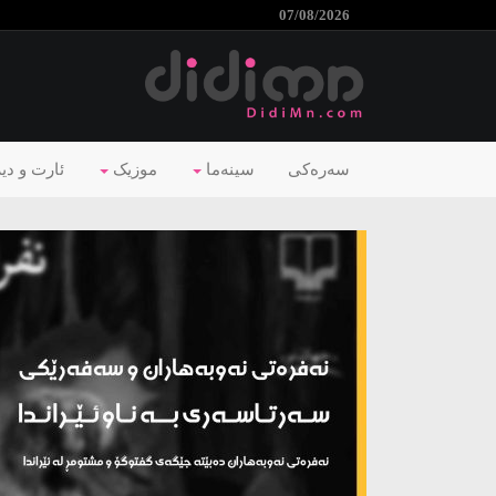
07/08/2026
سەرەکی
سینەما
موزیک
ئارت و دی