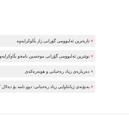
تازەترین ئەلبوومی گۆرانی زاز بڵاوكرایەوە
نوێترین ئەلبوومی گۆرانی موحسین نامجو بڵاوكرایە
دەربارەی زیاد رەحبانی و هونەرەکەی
بەبۆنەی ژیانئاوایی زیاد رەحبانی: دوو نامە بۆ دەلال