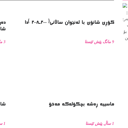
کۆڕی شانۆی با لەنێوان ساڵانی( ٢٠٠٠ـ٢٠٠٨ )دا
دەر
شان
9 مانگ پێش ئێستا
3 مانگ پێش ئێستا
ماسییه ڕەشە بچکۆلەکە مەخۆ
شان
1 ساڵ پێش ئێستا
1 ساڵ پێش ئێستا