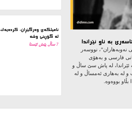
نامیلكه‌ی وەرگێڕان، کردەیەک ز
لە گۆڕینی وشە
7 ساڵ پێش ئێستا
شەش مانگی دیکە، پێ دەنێیتە 19 ساڵییەوە. دیارە ڕۆژێکی ئۆکتۆبەری 1976
نەختێک پێش یان پاش ئەوەی
کوشتووە: گوللەیەکیان لە
اوە. بێچەک بووە و بە