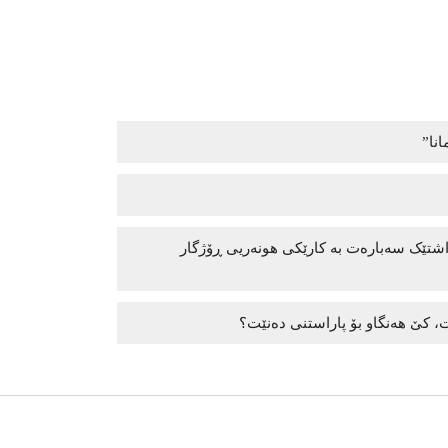
انا”
داشتێک سەبارەت بە کارێکی هونەریی ڕۆژگار
، کێ هەنگاو بۆ پاراستنی دەنێت؟