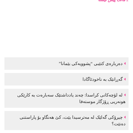
دەربارەی کتێبی “پشوویەکی بێمانا”
گەڕانێک بە ناخودئاگادا
لە لۆچەکانی کراسدا: چەند یادداشتێک سەبارەت بە کارێکی
هونەریی ڕۆژگار موستەفا
چیرۆکی گەلێک لە مەترسیدا بێت، کێ هەنگاو بۆ پاراستنی
دەنێت؟