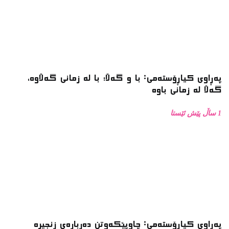
پەڕاوی کیاڕۆستەمی: با و گەڵا؛ با لە زمانی گەڵاوە،
گەڵا لە زمانی باوە
1 ساڵ پێش ئێستا
پەڕاوی کیاڕۆستەمی: چاوپێکەوتن دەربارەی زنجیرە
فۆتۆی بەفر