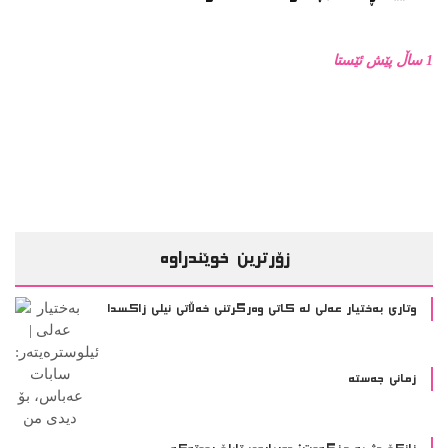
1 ساڵ پێش ئێستا
زۆرترین خوێندراوە
وتاری بەختیار عەلی لە کاتی وەرگرتنی خەڵاتی نیلی زاکسدا
زمانی جەستە
زانکۆ دژ بە مزگەوت: دەربارەى تابلۆ ڕووتەکە