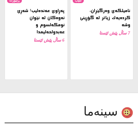
نامیلكه‌ی وەرگێڕان،
پەڕاوی عەندەلیب: شەڕی
کردەیەک زیاتر لە گۆڕینی
نەوەکان لە نێوان
وشە
ئومکەلسوم و
عەبدولحەلیمدا
7 ساڵ پێش ئێستا
6 ساڵ پێش ئێستا
سینەما