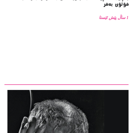
1 ساڵ پێش ئێستا