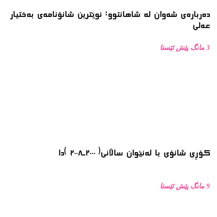
دەربارەی شەوان لە شاهانتوو: نوێترین شانۆنامەی بەختیار
عەلی
3 مانگ پێش ئێستا
کۆڕی شانۆی با لەنێوان ساڵانی( ٢٠٠٠ـ٢٠٠٨ )دا
9 مانگ پێش ئێستا