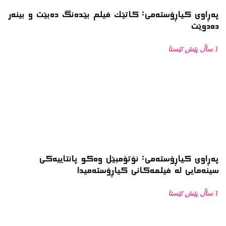
پەڕاوی کیاڕۆستەمی: کاتێک فیلم بێدەنگ دەبێت و بینەر
دەدوێت
1 ساڵ پێش ئێستا
پەڕاوی کیاڕۆستەمی: ئۆتۆمبێل وەکو پانتاییەکی
سینەمایی لە فیلمەکانی کیاڕۆستەمیدا
1 ساڵ پێش ئێستا