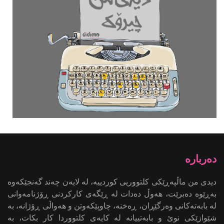
دیدی من ماڵپەڕێکی کلتووریی کوردییە، لە لایەن چەند گەنجێكه‌وه‌
بەڕێوە دەبرێت، هەوڵ دەدات لە ڕێگەی کارکردنی ڕۆژنامەوانی
لە بابەتەکانی وەرگێڕان، ڕەخنە، چاوپێکەوتن و هەواڵی ڕۆژانە، بە
شێوازێکی نوێ و بابەتییانە لە کایەی کلتووردا کار بکات، بە
ئامانجی کاریگەریدانان لە کاری ڕۆژنامەوانیی کلتووریی کوردی -