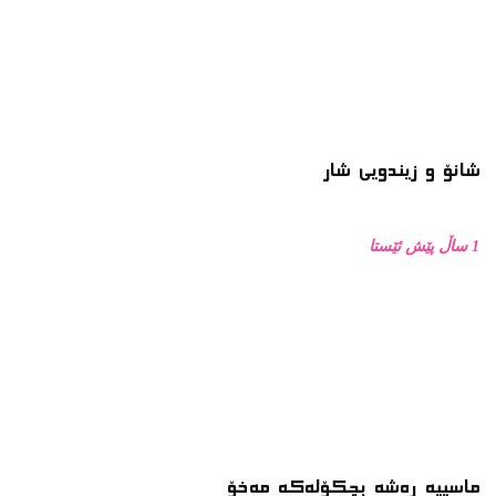
شانۆ و زیندویی شار
1 ساڵ پێش ئێستا
ماسییه ڕەشە بچکۆلەکە مەخۆ