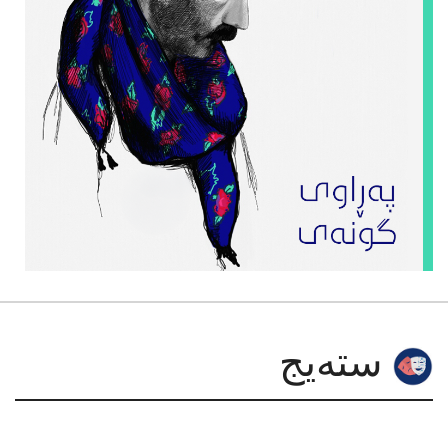
سته‌یج