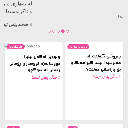
کوژراوە…
3 حەفتە پێش ئێستا
ئاڕت و دیزاین
چاوپێکەوتن
چیرۆکی گەلێک لە
وتووێژ لەگەڵ ئێلیزا
مەترسیدا بێت، کێ هەنگاو
دووساپەن، نووسەری ڕۆمانی
بۆ پاراستنی دەنێت؟
زستان لە سۆکچۆ
2 ساڵ پێش ئێستا
2 ساڵ پێش ئێستا
کتێب
ڕاپۆرت