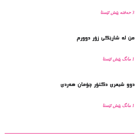
3 حەفتە پێش ئێستا
من له‌ شارێکی زۆر دوورم
1 مانگ پێش ئێستا
دوو شیعری دکتۆر چۆمان هەردی
1 مانگ پێش ئێستا