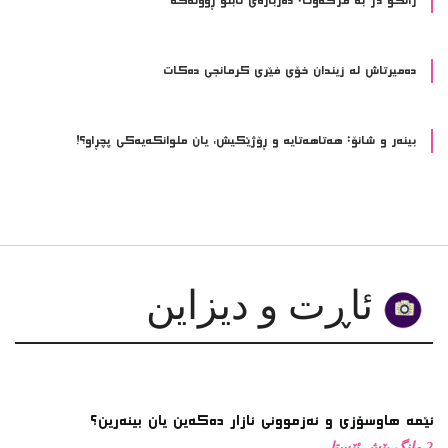
ده‌میرتاش له‌ زیندان خۆی فێری كرمانجی ده‌كات
بینەر و شانۆ: هەتاھەتایە و ڕۆژێکیش، یان ملوانکەیەکی پچڕاو؟!
ئاڕت و دیزاین
ئێمە هاوسۆزی و ئەزموونی ئازار دەکەین یان بینەرین؟
2 مانگ پێش ئێستا