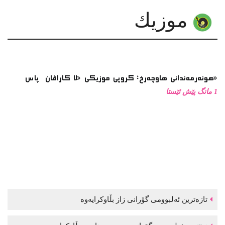
موزیك
هونەرمەندانی هاوچەرخ: گروپی موزیكی «لا كاراڤان پاس»
1 مانگ پێش ئێستا
تازەترین ئەلبوومی گۆرانی زاز بڵاوكرایەوە
نوێترین ئەلبوومی گۆرانی موحسین نامجو بڵاوكرایەوە